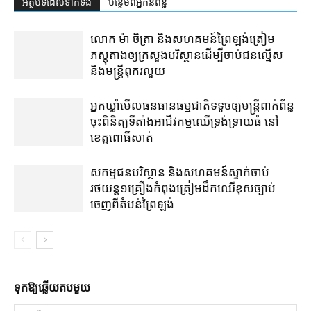
អត្ថបទ​ដែល​ទាក់ទង
បន្ថែម​ពី​អ្នកនិពន្ធ
លោក ម៉ា ចិត្រា និង​សហគមន៍​ព្រៃឡង់​ត្រៀម​
ភស្តុតាង​ឲ្យ​​ក្រសួង​បរិស្ថាន​ដើម្បី​​ចាប់​ជនល្មើស
និង​មន្ត្រី​ពុករលួយ
អ្នកឃ្លាំមើល​ធនធានធម្មជាតិ​ទទូច​ឲ្យ​មន្ត្រី​ពាក់ព័ន្ធ​
ចុះ​ពិនិត្យ​ទីតាំង​អាជីវកម្ម​ឈើ​ទ្រង់ទ្រាយ​ធំ នៅ​
ខេត្តពោធិ៍សាត់
សកម្មជន​បរិស្ថាន និង​សហគមន៍​ស្ទាក់​ចាប់​
រថយន្ត​១​គ្រឿង​កំពុង​ត្រៀម​ដឹកឈើ​ខុសច្បាប់​
ចេញពី​តំបន់​ព្រៃ​ឡង់
ទុក​ឱ្យ​ឆ្លើយ​តប​មួយ