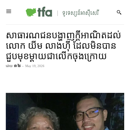
សាធារណជន​បង្ហាញ​ក្តី​អាណិត​ដល់​
លោក យីម លាងហ៊ី ដែល​មិន​បាន​
ជួប​មុខ​ម្តាយ​ជា​លើក​ចុង​ក្រោយ
ដោយ
ថា ថៃ
-
May 19, 2026