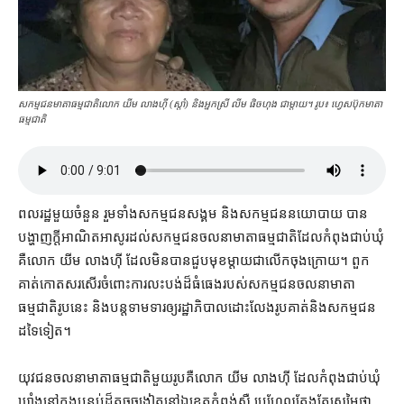
សកម្មជនមាតាធម្មជាតិ​លោក យីម លាងហ៊ី (ស្ដាំ) និងអ្នកស្រី លីម ផិចហុង ជា​ម្ដាយ។ រូប៖ ហ្វេសប៊ុកមាតា
ធម្មជាតិ
ពលរដ្ឋ​មួយចំនួន រួម​ទាំង​សកម្មជន​សង្គម និង​សកម្មជន​នយោបាយ បាន​
បង្ហាញ​ក្តី​អាណិតអាសូរ​ដល់​សកម្មជន​ចលនា​មាតា​ធម្មជាតិ​ដែល​កំពុង​ជាប់ឃុំ​
គឺ​លោក យីម លាងហ៊ី ដែល​មិនបាន​ជួប​មុខ​ម្តាយ​ជា​លើក​ចុង​ក្រោយ​។ ពួក
គាត់​កោតសរសើរ​ចំពោះ​ការ​លះបង់​ដ៏​ធំធេង​របស់​សកម្មជន​ចលនា​មាតា​
ធម្មជាតិ​រូប​នេះ និង​បន្ត​ទាមទារ​ឲ្យ​រដ្ឋាភិបាល​ដោះលែង​រូប​គាត់​និង​សកម្មជន​
ដទៃទៀត។
យុវជន​ចលនា​មាតា​ធម្មជាតិ​មួយ​រូប​គឺ​លោក យីម លាងហ៊ី ដែល​កំពុង​ជាប់​ឃុំ
ឃាំង​នៅក្នុង​បន្ទប់​ដ៏​តូច​ចង្អៀត​នៅ​ឯ​ខេត្តកំពង់ស្ពឺ ប្រហែល​តែងតែ​ស្រមៃ​ថា