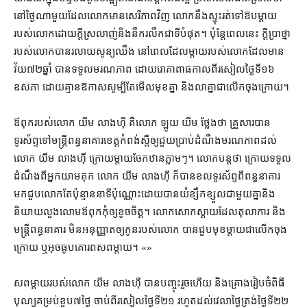
នៅ​ថ្ងៃ​ណាមួយ​ដែល​លោក​មាន​សេរីភាព​វិញ លោក​នឹង​ស្ទុះ​រត់​ទៅ​ឱប​ម្តាយ​
របស់​លោក​ដោយ​ក្តី​ស្រលាញ់​និង​នឹករលឹក​ជាទីបំផុត​។ ប៉ុន្តែ​ពេលនេះ ក្តី​ប្រាថ្នា​
របស់​លោក​បាន​រលាយ​សូន្យឈឹង នៅ​ពេល​ដែល​ម្តាយ​របស់​លោក​ដែល​មាន​
វ័យ​៧២​ឆ្នាំ បាន​ទទួល​មរណភាព ដោយ​រោគាពាធ​កាលពី​រសៀល​ថ្ងៃទី​១៦
ឧសភា ដោយ​គ្មាន​ឱកាស​សូម្បីតែ​មើល​មុខ​គ្នា និង​លាគ្នា​ជា​លើក​ចុង​ក្រោយ។
ឪពុក​របស់​លោក យីម លាងហ៊ី គឺ​លោក ឡូយ យីម ថ្លែង​ថា គ្រួសារ​បាន​
ទូរស័ព្ទ​ទៅ​មន្ត្រី​ពន្ធនាគារ​ខេត្តកំពង់ស្ពឺ​ឲ្យ​ជួយ​ប្រាប់​ដំណឹង​មរណភាព​ដល់​
លោក យីម លាងហ៊ី ក្រោយ​ម្តាយ​ចែក​ឋាន​ភ្លាមៗ​។ លោក​បន្ត​ថា ក្រោយ​ទទួល​
ដំណឹង​ពី​អ្នក​យាមគុក លោក យីម លាងហ៊ី ក៏បាន​ខ​ល​ទូរស័ព្ទ​ពី​ពន្ធនាគារ​
មក​ជួប​លោក​តែ​ប៉ុន្មាន​នាទី​ប៉ុណ្ណោះ​ដោយ​បាន​យំ​ខ្សឹកខ្សួល​ជាមួយគ្នា​និង​
និយាយ​លួងលោម​ឪពុក​កុំ​ឲ្យ​ខូចចិត្ត​។ លោក​សោកស្តាយ​ដែល​តុលាការ និង​
មន្ត្រី​ពន្ធនាគារ មិន​អនុញ្ញាត​ឲ្យ​កូន​របស់​លោក បាន​ជួប​មុខ​ម្តាយ​ជា​លើកចុង​
ក្រោយ ឬ​អុច​ធូប​គោរព​សព​ម្តាយ។ «»
សព​ម្តាយ​របស់​លោក យីម លាងហ៊ី បាន​បញ្ចុះ​រួចហើយ និង​គ្រោង​រៀបចំ​ពិធី
បុណ្យ​គម្រប់​ខួប​៧​ថ្ងៃ ចាប់ពី​រសៀល​ថ្ងៃទី​២១ រហូតដល់​វេលា​ថ្ងៃត្រង់​ថ្ងៃទី​២២