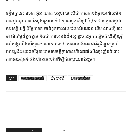
ទន្ទឹមគ្នានេះ លោក អ៊ិន ណាត បន្ត​ថា ទោះបីជា​ការបាត់បង់​ម្តាយ​ដោយ​មិន
បាន​ជួប​មុខជា​លើកចុង​ក្រោយ គឺជា​ស្នាមរបួស​ដ៏​ជ្រៅ​បំផុត​ដោយ​គ្មាន​ថ្ងៃជា​
សះស្បើយ​ក្តី ប៉ុន្តែ​លោក ចាត់ទុក​ការ​លះបង់​របស់​យុវជន យីម លាងហ៊ី នេះ
ថា ជា​តម្លៃ​ដ៏​ខ្ពង់ខ្ពស់ និង​ជា​ការ​លះបង់​ដ៏​អស្ចារ្យ​របស់​អ្នកតស៊ូ​មតិ ដើម្បី​យុត្តិ
ធម៌​សង្គម​និង​បរិស្ថាន​។ លោក​យល់ថា ការ​លះបង់​នេះ ជា​គំរូ​ដ៏​ល្អ​សម្រាប់​
ពលរដ្ឋ​និង​យុវជន​ខ្មែរ​ឲ្យ​មាន​សេចក្តី​ក្លាហាន​ហ៊ាន​តតាំង​មិន​ចុះ​ញ៉ម​ចំពោះ​
ភាព​អយុត្តិធម៌ និង​ហ៊ាន​លះបង់​ដើម្បី​ផលប្រយោជន៍​រួម៕
ស្លាក
ចលនាមាតាធម្មជាតិ
យីមលាងហ៊ី
សកម្មជនបរិស្ថាន