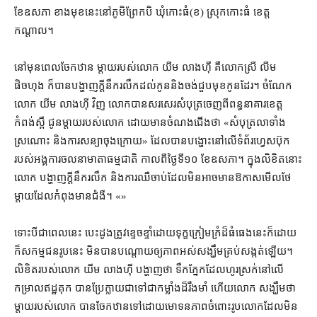
ខែ​ឧសភា ខាងមុខនេះ​នៅ​ភូមិ​ព្រែកបិ ឃុំ​កោះធំ​(​ខ​) ស្រុក​កោះធំ ខេត្ត
កណ្តាល។
នៅមុន​ពេល​ចែក​ឋាន ម្តាយ​របស់​លោក យីម លាងហ៊ី គឺ​លោកស្រី លីម
ផិចហុង ក៏បាន​បង្ហាញ​ក្តី​នឹករលឹក​ដល់​កូន​និង​ចង់​ជួប​មុខ​កូន​ដែរ​។ ចំណែក
លោក យីម លាងហ៊ី វិញ លោក​បាន​សរសេរ​សំបុត្រ​ចេញពី​ពន្ធនាគារ​ខេត្ត
កំពង់ស្ពឺ ជូន​ម្តាយ​របស់​លោក ដោយមាន​ចំណងជើង​ថា «​សំបុត្រ​លា​ទាំង​
ស្រណោះ និង​ការសន្យា​ចុងក្រោយ​» ដែល​បាន​បង្ហោះ​នៅ​លើ​ទំព័រ​ហ្វេសប៊ុក​
របស់​អង្គការ​ចលនា​មាតា​ធម្មជាតិ កាលពី​ថ្ងៃទី​១០ ខែឧសភា​។ ក្នុង​លិខិត​នោះ
លោក បង្ហាញ​ក្តី​នឹករលឹក និង​ការឈឺចាប់​ដែល​មិនអាច​មានឱកាស​មើលថែ​
ម្តាយ​ដែល​កំពុង​មាន​ជំងឺ។ «»
ទោះបីជា​ពេលនេះ បេះដូង​ត្រូវ​ខ្ទេចខ្ទាំ​ដោយ​ទុក្ខ​ក្រៀមក្រំ​ដ៏​ធំធេង​នេះ​ក៏ដោយ
ក៏​សកម្មជន​រូប​នេះ មិនបាន​បណ្តោយ​ឲ្យ​ភាព​អស់សង្ឃឹម​គ្រប់​សង្កត់​ឡើយ​។
លិខិត​របស់​លោក យីម លាងហ៊ី បង្ហាញ​ថា ទឹកភ្នែក​ដែល​ហូរ​ស្រក់​នៅ​លើ​
កម្រាល​ឥដ្ឋ​គុក បាន​ប្រែក្លាយ​ជា​ទៅជា​កម្លាំង​ដ៏​រឹងមាំ ហើយ​លោក សង្ឃឹមថា
ម្តាយ​របស់​លោក បាន​ចែក​ឋាន​ទៅ​ដោយ​មោទនភាព​ចំពោះ​រូបលោក​ដែល​មិន​