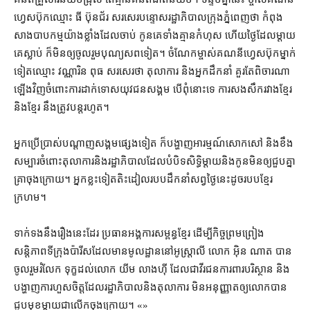
ហ្វេសប៊ុក​ឈ្មោះ ធី ប៊ុនជ័រ សរសេរ​បន្ទោស​រដ្ឋាភិបាល​ក្រុង​ភ្នំពេញ​ថា កំពុង​
សាង​បាបកម្ម​យ៉ាង​ខ្លាំង​ដែល​ចាប់ កូន​គេ​ទាំង​គ្មាន​កំហុស ហើយ​ថ្ងៃ​ដែល​ម្តាយ​
គេ​ស្លាប់ ក៏​មិន​ឲ្យ​ចូលរួម​បុណ្យសព​ទៀត​។ ចំណែក​ម្ចាស់​គណនី​ហ្វេសប៊ុក​ម្នាក់​
ទៀត​ឈ្មោះ វណ្ណារិន ពុធ សរសេរ​ថា តុលាការ និង​អ្នកដឹកនាំ គួរតែ​ពិចារណា​
ឡើងវិញ​ចំពោះ​ការ​ដាក់ទោស​យុវជន​សង្គម បើ​ពុំ​នោះ​ទេ ការ​សង​សឹក​រវាង​ខ្មែរ​
និង​ខ្មែរ នឹង​ត្រូវ​បន្ត​រហូត។
អ្នក​ប្រើប្រាស់​បណ្ដាញ​សង្គម​ផ្សេងទៀត ក៏​បង្ហាញ​អារម្មណ៍​សោកសៅ និង​ខឹង​
សម្បារ​ចំពោះ​តុលាការ​និង​រដ្ឋាភិបាល​ដែល​បំបិទ​សិទ្ធិ​ម្តាយ​និង​កូន​មិន​ឲ្យ​ជួបគ្នា​
គ្រា​ចុងក្រោយ​។ អ្នក​ខ្លះទៀត​តិះដៀល​របប​ដឹកនាំ​សព្វថ្ងៃ​នេះ​ដូច​របប​ខ្មែរ
ក្រហម។
ទាក់ទង​នឹង​រឿង​នេះ​ដែរ ប្រធាន​អង្គការ​សម្ពន្ធ​ខ្មែរ ដើម្បី​កិច្ចព្រមព្រៀង​
សន្តិភាព​ទីក្រុង​ប៉ារីស​ដែល​មាន​មូលដ្ឋាន​នៅ​អូស្ត្រាលី លោក អ៊ិន ណាត បាន​
ចូលរួម​រំលែក ទុក្ខ​ដល់​លោក យីម លាង​ហ៊ី ដែល​ជា​វីរជន​ការពារ​បរិស្ថាន និង​
បង្ហាញ​ការ​ហួសចិត្ត​ដែល​រដ្ឋាភិបាល​និង​តុលាការ មិន​អនុញ្ញាត​ឲ្យ​លោក​បាន​
ជួប​មុខ​ម្តាយ​ជា​លើក​ចុងក្រោយ។ «»