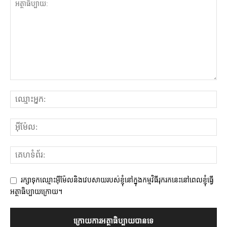
រក្សាទុកឈ្មោះអ៊ីម៉ែលនិងវេបសាយរបស់ខ្ញុំនៅក្នុងកម្មវិធីរុករកនេះនៅពេលខ្ញុំធ្វើ
អត្ថាធិប្បាយក្រោយ។