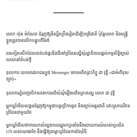
លោក ហ៊ុន ម៉ាណែត ជំរុញ​ឱ្យ​និស្សិត​ប្រឹងរៀន​ដើម្បី​បម្រើ​ជាតិ ប៉ុន្តែ​លោក និង​មន្ត្រី​​
ខ្លួន​ត្រូវ​បាន​លើក​បន្តុប​ពី​ម៉ែឪ
ជនភៀសសឹក​ដែល​បាត់បង់​ផ្ទះ​និង​ដី​នៅ​ព្រំដែន​ស្នើសុំ​រដ្ឋាភិបាល​ផ្តល់​កម្មសិទ្ធិ​ច្បាស់
លាស់​នៅ​តំបន់​ថ្មី
តុលាការ​​ យកសារឯកជនក្នុង Messenger ចោទអតីតព្រះភិក្ខុ ជា វុទ្ធី «ជាអំពើខុស
ច្បាប់»
តុលាការ​ភ្នំពេញ​​បើកសវនាការ​លើ​សំណុំរឿង​​អតីត​ព្រះសង្ឃ លោក ជា វុទ្ធី
អ្នកឃ្លាំមើល​សង្គម​ជំរុញ​ឱ្យ​កម្ពុជា​បន្ត​ប្រើ​ការទូត និង​ច្បាប់​អន្តរជាតិ ដោះស្រាយ​វិវាទ​
ព្រំដែន​ជាមួយ​ថៃ
អ្នកឃ្លាំមើល​ថា​ការ​យក​សំឡេង​ពលរដ្ឋ​មក​ប្រឆាំង​នឹង​របាយការណ៍​របស់​ប្រេសិត
UN របស់​យោធា​ថៃ នឹង​ធ្វើ​ឱ្យ​ជម្លោះព្រំដែន​កាន់តែ​រ៉ាំរ៉ៃ