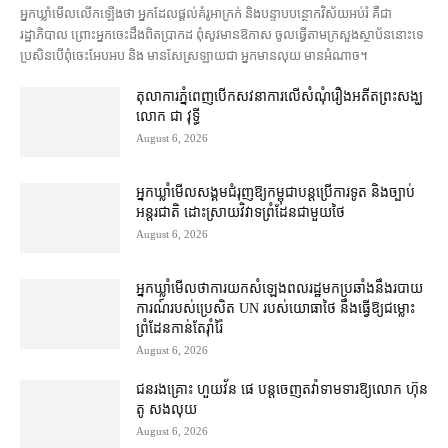
អ្នកឃ្លាំមើល​លើកឡើង​ថា អ្នក​ដែល​ផ្ដល់​គំរូ​អាក្រក់ និង​បន្ទាបបន្ថោក​វិស័យ​អប់រំ គឺជា​
រដ្ឋាភិបាល ព្រោះ​អ្នកចេះដឹង​ពិតប្រាកដ ពុំ​សូវ​មានឱកាស ចូល​ធ្វើតាម​ក្រសួង​ស្ថាប័ន​នោះ​ទេ
ប្រសិនបើ​ពុំ​ចេះ​អែបអប និង មាន​សែស្រឡាយ​ជា អ្នកមាន​លុយ មានអំណាច។
តុលាការ​ភ្នំពេញ​​បើកសវនាការ​លើ​សំណុំរឿង​​អតីត​ព្រះសង្ឃ
លោក ជា វុទ្ធី
August 6, 2026
អ្នកឃ្លាំមើល​សង្គម​ជំរុញ​ឱ្យ​កម្ពុជា​បន្ត​ប្រើ​ការទូត និង​ច្បាប់​
អន្តរជាតិ ដោះស្រាយ​វិវាទ​ព្រំដែន​ជាមួយ​ថៃ
August 6, 2026
អ្នកឃ្លាំមើល​ថា​ការ​យក​សំឡេង​ពលរដ្ឋ​មក​ប្រឆាំង​នឹង​របាយ
ការណ៍​របស់​ប្រេសិត UN របស់​យោធា​ថៃ នឹង​ធ្វើ​ឱ្យ​ជម្លោះ
ព្រំដែន​កាន់តែ​រ៉ាំរ៉ៃ
August 6, 2026
ជនរងគ្រោះ ហួយវ័ន ផេ បន្ត​ចេញ​តវ៉ា​ទាមទារ​ឱ្យ​លោក ហ៊ុន
តូ សង​លុយ
August 6, 2026