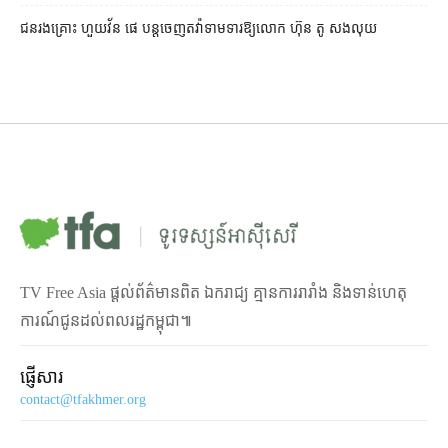
ជនរងគ្រោះ ហួយវ័ន ផេ បន្ត​ចេញ​តវ៉ា​ទាមទារ​ឱ្យ​លោក ហ៊ុន តូ សង​លុយ
TV Free Asia ផ្ដល់ព័ត៌មានពិត ឯករាជ្យ គ្មានការរារាំង និងទាន់ហេតុ
ការណ៍ជូនដល់ពលរដ្ឋកម្ពុជា៕
ផ្ញើសារ
contact@tfakhmer.org