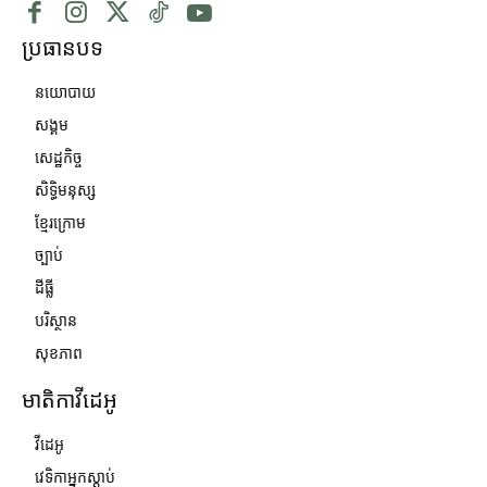
ប្រធានបទ
នយោបាយ
សង្គម
សេដ្ឋកិច្ច
សិទ្ធិមនុស្ស
ខ្មែរក្រោម
ច្បាប់
ដីធ្លី
បរិស្ថាន
សុខភាព
មាតិកាវីដេអូ
វីដេអូ
វេទិកាអ្នកស្ដាប់