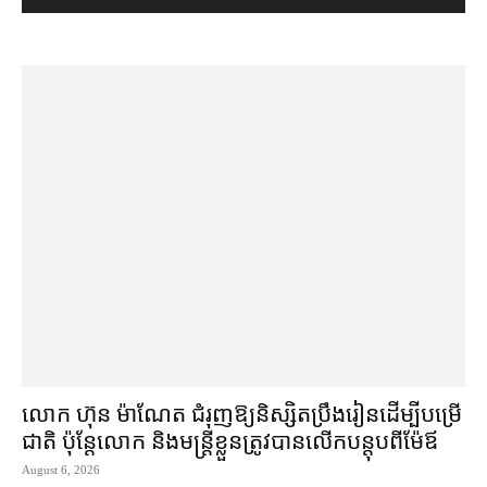
លោក ហ៊ុន ម៉ាណែត ជំរុញ​ឱ្យ​និស្សិត​ប្រឹងរៀន​ដើម្បី​បម្រើ​
ជាតិ ប៉ុន្តែ​លោក និង​មន្ត្រី​​ខ្លួន​ត្រូវ​បាន​លើក​បន្តុប​ពី​ម៉ែឪ
August 6, 2026