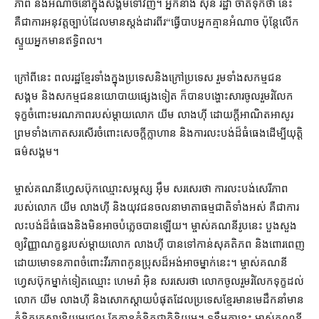
ភាព និង​អំណាច​នៅក្នុង​សង្គម​ទៅវិញ​។ អ្នកនាង ស៊ុន រដ្ឋា ចាត់ទុកថា នេះ​
គឺជា​ការអនុវត្ត​ច្បាប់​ដែល​មាន​ស្តង់ដារ​ពីរ​“​ធ្វើបាប​អ្នក​គ្មាន​អំណាច ប៉ុន្តែ​លើក
ស្ទួយ​អ្នកមាន​ឥទ្ធិពល។
ក្រៅ​ពី​នេះ ពលរដ្ឋ​ខ្មែរ​ទាំង​ក្នុង​ប្រទេស​និង​ក្រៅប្រទេស រួម​ទាំង​សកម្មជន​
សង្គម និង​សកម្មជន​នយោបាយ​ផ្សេងទៀត ក៏បាន​បង្ហោះ​សារ​ចូលរួម​រំលែក​
ទុក្ខ​ចំពោះ​មរណភាព​របស់​ម្តាយ​លោក យីម លាងហ៊ី ដោយ​ក្តី​អាណិតអាសូរ
ព្រមទាំង​កោតសរសើរ​ចំពោះ​សេចក្តី​ក្លាហាន និង​ការ​លះបង់​ដ៏​ធំធេង​ដើម្បី​យុត្តិ
ធម៌​សង្គម។
ម្ចាស់​គណនី​ហ្វេសប៊ុក​ឈ្មោះ​សម្ភស្ស អ៊ឹម សរសេរ​ថា ការ​លះបង់​សេរីភាព​
របស់​លោក យីម លាងហ៊ី និង​យុវជន​ចលនា​មាតា​ធម្មជាតិ​ទាំងអស់ គឺជា​ការ​
លះបង់​ដ៏​ធំធេង​និង​មិនអាច​បំភ្លេច​បាន​ឡើយ​។ ម្ចាស់​គណនី​រូប​នេះ បួងសួង​
ឲ្យ​វិញ្ញាណក្ខន្ធ​របស់​ម្តាយ​លោក លាងហ៊ី បាន​ទៅកាន់​សុគតិភព និង​ពោរពេញ​
ដោយ​មោទនភាព​ចំពោះ​វីរភាព​កូនប្រុស​ដ៏​អង់អាច​ម្នាក់​នេះ​។ ម្ចាស់​គណនី​
ហ្វេសប៊ុក​ម្នាក់ទៀត​ឈ្មោះ ហេមរ៉ា អ៊ិន សរសេរ​ថា លោក​ចូលរួម​រំលែក​ទុក្ខ​ដល់​
លោក យីម លាងហ៊ី និង​សោកស្តាយ​បំផុត​ដែល​ប្រទេស​ខ្មែរ​មាន​មេដឹកនាំ​មាន
គំនិត​គ្រួសារនិយម​ជ្រុល តែ​គ្មាន​គំនិត​ជាតិនិយម។ ទន្ទឹម​គ្នា​នេះ ម្ចាស់​គណនី​