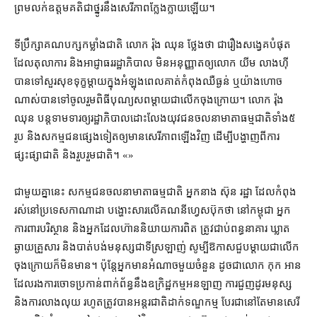
ព្រម​លក់​ឧត្តមគតិ​ជា​ថ្នូរ​នឹង​សេរីភាព​ក្លែងក្លាយ​ឡើយ។
ទីប្រឹក្សា​គណបក្ស​កម្លាំង​ជាតិ លោក រ៉ុង ឈុន ថ្លែង​ថា ជា​រឿង​សង្វេគ​បំផុត​
ដែល​តុលាការ និង​អាជ្ញាធរ​រដ្ឋាភិបាល មិន​អនុញ្ញាត​ឲ្យ​លោក យីម លាងហ៊ី
បាន​ទៅ​សួរសុខទុក្ខ​ម្តាយ​ក្នុងអំឡុងពេល​គាត់​កំពុង​ឈឺ​ធ្ងន់ ឬ​យ៉ាងហោច
ណាស់​បាន​ទៅ​ចូលរួម​ពិធី​បុណ្យសព​ម្តាយ​ជា​លើក​ចុង​ក្រោយ​។ លោក រ៉ុង
ឈុន បន្ត​ទាមទារ​ឲ្យ​រដ្ឋាភិបាល​ដោះលែង​យុវជន​ចលនា​មាតា​ធម្មជាតិ​ទាំង​៥​
រូប និង​សកម្មជន​ផ្សេងទៀត​ឲ្យ​មាន​សេរីភាព​ឡើងវិញ ដើម្បី​បង្ហាញ​ពី​ការ
ផ្សះផ្សា​ជាតិ និង​រួបរួម​ជាតិ។ «»
ជាមួយ​គ្នា​នេះ សកម្មជន​ចលនា​មាតា​ធម្មជាតិ អ្នកនាង ស៊ុន រដ្ឋា ដែល​កំពុង​
រស់នៅ​ប្រទេស​កាណាដា បង្ហោះ​សារ​លើ​គណនី​ហ្វេសប៊ុក​ថា នៅ​កម្ពុជា អ្នក
ការពារ​បរិស្ថាន និង​អ្នក​ដែល​ហ៊ាន​និយាយ​ការពិត ត្រូវ​ជាប់ពន្ធនាគារ ឃ្លាត
ឆ្ងាយ​គ្រួសារ និង​បាត់បង់​មនុស្ស​ជាទី​ស្រឡាញ់ សូម្បី​ឱកាស​ជួប​ម្ដាយ​ជា​លើក​
ចុង​ក្រោយ​ក៏​មិន​មាន​។ ប៉ុន្តែ​អ្នក​មាន​អំណាច​មួយចំនួន ដូចជា​លោក កុក អាន
ដែល​រង​ការចោទប្រកាន់​ពាក់ព័ន្ធ​នឹង​ឧក្រិដ្ឋកម្ម​អនឡាញ ការ​ជួញដូរ​មនុស្ស
និង​ការ​លាង​លុយ រហូត​ត្រូវ​បាន​អន្តរជាតិ​ដាក់ទណ្ឌកម្ម បែរជា​នៅ​តែ​មាន​សេរី