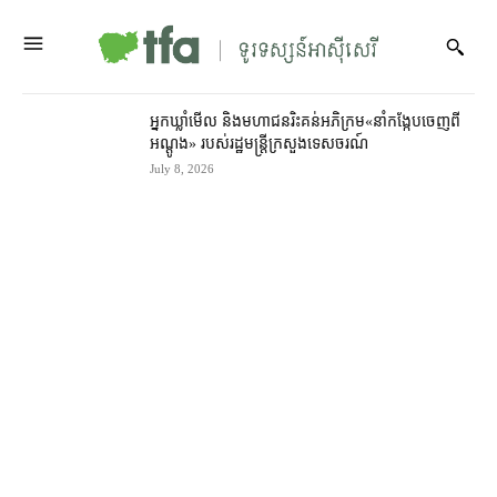
អ្នកឃ្លាំមើល និង​មហាជន​រិះគន់​អភិក្រម​«​នាំ​កង្កែប​ចេញ​ពី​
អណ្ដូង​» របស់​រដ្ឋមន្ត្រីក្រសួង​ទេសចរណ៍
July 8, 2026