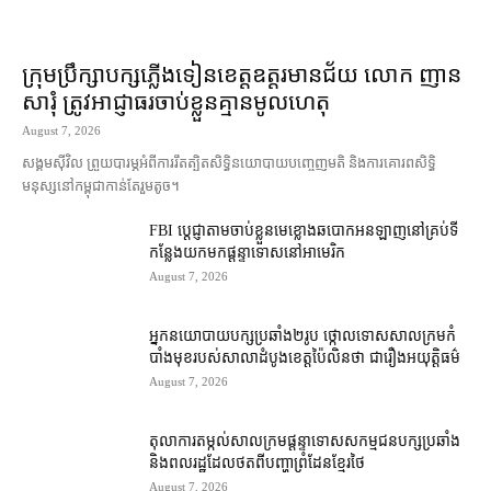
ក្រុមប្រឹក្សា​បក្ស​ភ្លើងទៀន​ខេត្ត​ឧត្ដរមានជ័យ លោក ញាន
សារុំ ត្រូវ​អាជ្ញាធរ​ចាប់ខ្លួន​គ្មាន​មូលហេតុ
August 7, 2026
សង្គម​ស៊ីវិល ព្រួយបារម្ភ​អំពី​ការ​រឹតត្បិត​សិទ្ធិ​នយោបាយ​បញ្ចេញមតិ និង​ការគោរព​សិទ្ធិ
មនុស្ស​នៅ​កម្ពុជា​កាន់តែ​រួម​តូច។
FBI ប្ដេជ្ញា​តាម​ចាប់ខ្លួន​មេខ្លោង​ឆបោក​អនឡាញ​នៅ​គ្រប់​ទី
កន្លែង​យក​មក​ផ្ដន្ទាទោស​នៅ​អាមេរិក
August 7, 2026
អ្នកនយោបាយ​បក្ស​ប្រឆាំង​២​រូប ថ្កោលទោស​សាលក្រម​កំ
បាំងមុខ​របស់​សាលាដំបូង​ខេត្ត​ប៉ៃលិន​ថា ជា​រឿង​អយុត្តិធម៌
August 7, 2026
តុលាការ​តម្កល់​សាលក្រម​ផ្ដន្ទាទោស​សកម្មជន​បក្ស​ប្រឆាំង​
និង​ពលរដ្ឋ​ដែល​ថត​ពី​បញ្ហា​ព្រំដែន​ខ្មែរ​ថៃ
August 7, 2026