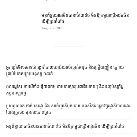
អនុព័ន្ធយោធា​ចិន​ធានា​ចំពោះ​ថៃ មិន​ឱ្យ​កម្ពុជា​ប្រើ​អាវុធ​ចិន​
ដើម្បី​ប្រឆាំង​ថៃ ​
August 7, 2026
អ្នកឃ្លាំមើលចោទថា រដ្ឋាភិបាលបរាជ័យទប់ស្កាត់អាវុធ និងគ្រឿងញៀន ក្រោយ
គ្រាប់បែកសម្លាប់មនុស្ស ៦នាក់
ពលរដ្ឋខ្មែរ-អាមេរិកាំងធ្វើបាតុកម្ម ទាមទារស្ដារប្រជាធិបតេយ្យ និងបញ្ចប់ឧក្រិដ្ឋ
កម្មអនឡាញ
ប្រពន្ធ​លោក ថាច់ សេដ្ឋា និង សាច់ញាតិ​អ្នកទោស​មនសិការ​ទទូច​ឱ្យ​រដ្ឋាភិបាល​ដោះ
លែង​គ្រួសារ មុន​ការបោះឆ្នោត
អនុព័ន្ធយោធាចិនបានធានាចំពោះថៃ មិនឱ្យកម្ពុជាប្រើអាវុធចិន ដើម្បីប្រឆាំងថៃ