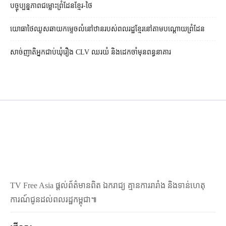
បច្ចុប្បន្នភាពជម្លោះព្រំដែនខ្មែរ-ថៃ
យោធាថៃឈូសឆាយកម្ទេចលំនៅឋានរបស់ពលរដ្ឋខ្មែរនៅតាមបណ្ដោយព្រំដែន
សាច់ញាតិអ្នកជាប់ឃុំរឿង CLV ឈរយំ និងដេកចាំមុនពន្ធនាគារ
TV Free Asia ផ្ដល់ព័ត៌មានពិត ឯករាជ្យ គ្មានការរារាំង និងទាន់ហេតុ
ការណ៍ជូនដល់ពលរដ្ឋកម្ពុជា៕