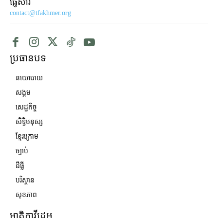
ផ្ញើសារ
contact@tfakhmer.org
ប្រធានបទ
នយោបាយ
សង្គម
សេដ្ឋកិច្ច
សិទ្ធិមនុស្ស
ខ្មែរក្រោម
ច្បាប់
ដីធ្លី
បរិស្ថាន
សុខភាព
មាតិកាវីដេអូ