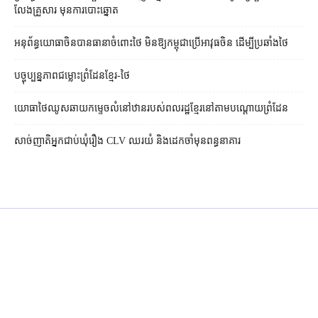
លែង​គ្រួសារ មុន​ការបោះឆ្នោត
អនុព័ន្ធយោធាចិនបានធានាចំពោះថៃ មិនឱ្យកម្ពុជាប្រើអាវុធចិន ដើម្បីប្រឆាំងថៃ
បច្ចុប្បន្នភាពជម្លោះព្រំដែនខ្មែរ-ថៃ
យោធាថៃឈូសឆាយកម្ទេចលំនៅឋានរបស់ពលរដ្ឋខ្មែរនៅតាមបណ្ដោយព្រំដែន
សាច់ញាតិអ្នកជាប់ឃុំរឿង CLV ឈរយំ និងដេកចាំមុនពន្ធនាគារ