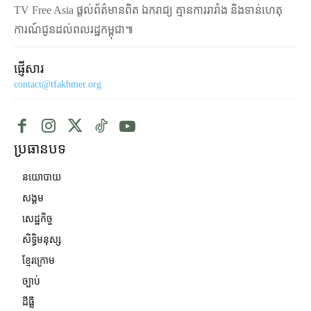
TV Free Asia ផ្ដល់ព័ត៌មានពិត ឯករាជ្យ គ្មានការរារាំង និងទាន់ហេតុ
ការណ៍ជូនដល់ពលរដ្ឋកម្ពុជា៕
ផ្ញើសារ
contact@tfakhmer.org
ប្រធានបទ
នយោបាយ
សង្គម
សេដ្ឋកិច្ច
សិទ្ធិមនុស្ស
ខ្មែរក្រោម
ច្បាប់
ដីធ្លី