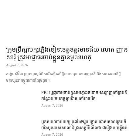
ក្រុមប្រឹក្សា​បក្ស​ភ្លើងទៀន​ខេត្ត​ឧត្ដរមានជ័យ លោក ញាន
សារុំ ត្រូវ​អាជ្ញាធរ​ចាប់ខ្លួន​គ្មាន​មូលហេតុ
August 7, 2026
សង្គម​ស៊ីវិល ព្រួយបារម្ភ​អំពី​ការ​រឹតត្បិត​សិទ្ធិ​នយោបាយ​បញ្ចេញមតិ និង​ការគោរព​សិទ្ធិ
មនុស្ស​នៅ​កម្ពុជា​កាន់តែ​រួម​តូច។
FBI ប្ដេជ្ញា​តាម​ចាប់ខ្លួន​មេខ្លោង​ឆបោក​អនឡាញ​នៅ​គ្រប់​ទី
កន្លែង​យក​មក​ផ្ដន្ទាទោស​នៅ​អាមេរិក
August 7, 2026
អ្នកនយោបាយ​បក្ស​ប្រឆាំង​២​រូប ថ្កោលទោស​សាលក្រម​កំ
បាំងមុខ​របស់​សាលាដំបូង​ខេត្ត​ប៉ៃលិន​ថា ជា​រឿង​អយុត្តិធម៌
August 7, 2026