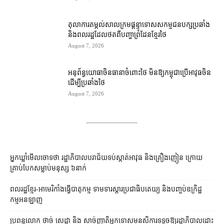
តុលាការ​តម្កល់​សាលក្រម​ផ្ដន្ទាទោស​សកម្មជន​បក្ស​ប្រឆាំង​
និង​ពលរដ្ឋ​ដែល​ថត​ពី​បញ្ហា​ព្រំដែន​ខ្មែរ​ថៃ
August 7, 2026
អនុព័ន្ធយោធា​ចិន​ធានា​ចំពោះ​ថៃ មិន​ឱ្យ​កម្ពុជា​ប្រើ​អាវុធ​ចិន​
ដើម្បី​ប្រឆាំង​ថៃ ​
August 7, 2026
អ្នកឃ្លាំមើលចោទថា រដ្ឋាភិបាលបរាជ័យទប់ស្កាត់អាវុធ និងគ្រឿងញៀន ក្រោយ
គ្រាប់បែកសម្លាប់មនុស្ស ៦នាក់
ពលរដ្ឋខ្មែរ-អាមេរិកាំងធ្វើបាតុកម្ម ទាមទារស្ដារប្រជាធិបតេយ្យ និងបញ្ចប់ឧក្រិដ្ឋ
កម្មអនឡាញ
ប្រពន្ធ​លោក ថាច់ សេដ្ឋា និង សាច់ញាតិ​អ្នកទោស​មនសិការ​ទទូច​ឱ្យ​រដ្ឋាភិបាល​ដោះ