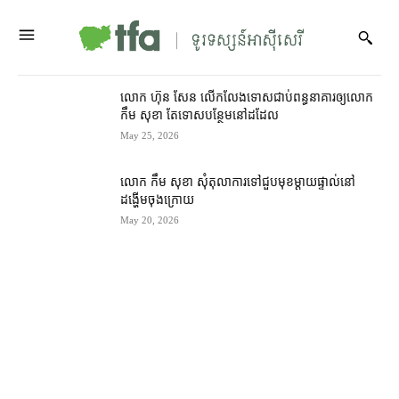
លោក ហ៊ុន សែន លើកលែងទោស​ជាប់ពន្ធនាគារ​ឲ្យ​លោក
កឹម សុខា តែ​ទោស​បន្ថែម​នៅ​ដដែល
May 25, 2026
លោក កឹម សុខា សុំ​តុលាការ​ទៅ​ជួប​មុខ​ម្តាយ​ផ្ទាល់​នៅ​
ដង្ហើម​ចុងក្រោយ
May 20, 2026