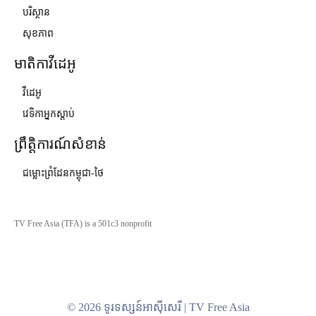
បរិស្ថាន
សុខភាព
មាតិកាវីដេអូ
វីដេអូ
វេទិកាអ្នកស្ដាប់
ព្រឹត្តិការណ៍សំខាន់
ជម្លោះព្រំដែនកម្ពុជា-ថៃ
TV Free Asia (TFA) is a 501c3 nonprofit
© 2026 ទូរទស្សន៍អាស៊ីសេរី | TV Free Asia