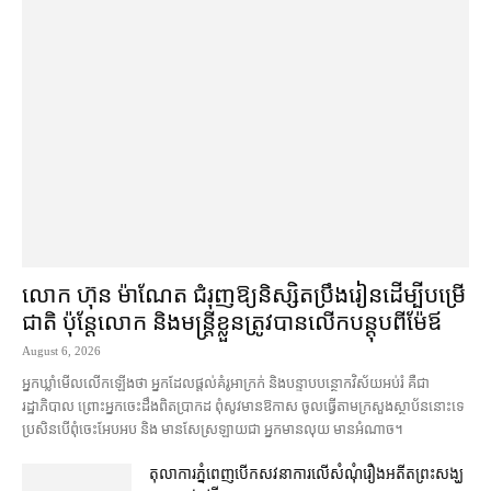
លោក ហ៊ុន ម៉ាណែត ជំរុញ​ឱ្យ​និស្សិត​ប្រឹងរៀន​ដើម្បី​បម្រើ​
ជាតិ ប៉ុន្តែ​លោក និង​មន្ត្រី​​ខ្លួន​ត្រូវ​បាន​លើក​បន្តុប​ពី​ម៉ែឪ
August 6, 2026
អ្នកឃ្លាំមើល​លើកឡើង​ថា អ្នក​ដែល​ផ្ដល់​គំរូ​អាក្រក់ និង​បន្ទាបបន្ថោក​វិស័យ​អប់រំ គឺជា​
រដ្ឋាភិបាល ព្រោះ​អ្នកចេះដឹង​ពិតប្រាកដ ពុំ​សូវ​មានឱកាស ចូល​ធ្វើតាម​ក្រសួង​ស្ថាប័ន​នោះ​ទេ
ប្រសិនបើ​ពុំ​ចេះ​អែបអប និង មាន​សែស្រឡាយ​ជា អ្នកមាន​លុយ មានអំណាច។
តុលាការ​ភ្នំពេញ​​បើកសវនាការ​លើ​សំណុំរឿង​​អតីត​ព្រះសង្ឃ