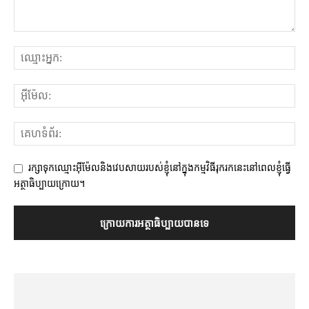
រក្សាទុកឈ្មោះអ៊ីម៉ែលនិងវេបសាយរបស់ខ្ញុំនៅក្នុងកម្មវិធីរុករកនេះនៅពេលខ្ញុំធ្វើ
អត្ថាធិប្បាយក្រោយ។