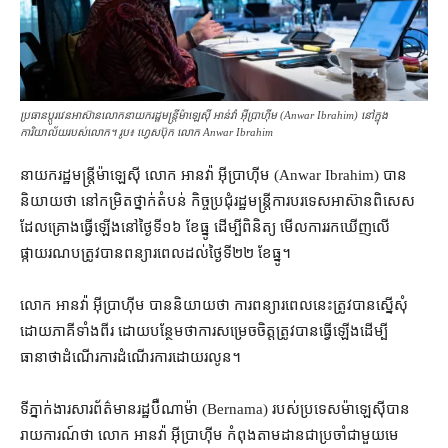
ប្រធាន​ប្ដូរ​វេន​អាស៊ាន​លោកនាយក​រដ្ឋមន្ត្រី​ម៉ាឡេស៊ី អាន់វ៉ា អ៊ីប្រាហ៊ីម (Anwar Ibrahim) នៅក្នុង​
ការិយាល័យ​របស់​លោក។ រូប៖ ហ្វេសប៊ុក លោក Anwar Ibrahim
នាយករដ្ឋមន្ត្រី​ម៉ាឡេស៊ី លោក អានវ៉ា អ៊ីប្រាហ៊ីម (Anwar Ibrahim) បាន​
និយាយថា នៅ​កម្រិត​ថ្នាក់​តំបន់ កិច្ចប្រជុំ​រដ្ឋមន្ត្រីការបរទេស​អាស៊ាន​ពិសេស​
ដែល​គ្រោង​ធ្វើឡើង​នៅ​ថ្ងៃទី១៦ ខែធ្នូ ដើម្បី​ពិនិត្យ មើល​ការ​រក​ឃើញ​លើ​
ផ្កាយរណប​ត្រូវ​បាន​ពន្យារពេល​ដល់​ថ្ងៃទី២២ ខែ​ធ្នូ។
លោក អានវ៉ា អ៊ីប្រាហ៊ីម បាន​និយាយ​ថា ការពន្យារ​ពេលនេះ​ត្រូវបាន​ស្នើសុំ​
ដោយ​ភាគី​ទាំងពីរ ដោយ​បន្ថែម​​​​​​​​​ថា​ការ​​​​សម្រេចចិត្ត​ត្រូវបាន​ធ្វើឡើង​ដើម្បី​
ធានាថា​ដំណើរការ​ដំណើរការ​ដោយ​រលូន។
ទីភ្នាក់ងារសារព័ត៌មាន​រដ្ឋ​ប៊ឺណាម៉ា (Bernama) របស់​ប្រទេស​ម៉ាឡេស៊ី​បាន​
រាយការណ៍​ថា លោក អានវ៉ា អ៊ីប្រាហ៊ីម កំពុង​តាមដាន​ជាប្រចាំ​ជាមួយ​មេ