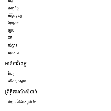
សង្គម
សេដ្ឋកិច្ច
សិទ្ធិមនុស្ស
ខ្មែរក្រោម
ច្បាប់
ដីធ្លី
បរិស្ថាន
សុខភាព
មាតិកាវីដេអូ
វីដេអូ
វេទិកាអ្នកស្ដាប់
ព្រឹត្តិការណ៍សំខាន់
ជម្លោះព្រំដែនកម្ពុជា-ថៃ