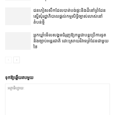
ជនភៀសសឹក​ដែល​បាត់បង់​ផ្ទះ​និង​ដី​នៅ​ព្រំដែន​
ស្នើសុំ​រដ្ឋាភិបាល​ផ្តល់​កម្មសិទ្ធិ​ច្បាស់លាស់​នៅ​
តំបន់​ថ្មី
អ្នកឃ្លាំមើល​សង្គម​ជំរុញ​ឱ្យ​កម្ពុជា​បន្ត​ប្រើ​ការទូត
និង​ច្បាប់​អន្តរជាតិ ដោះស្រាយ​វិវាទ​ព្រំដែន​ជាមួយ​
ថៃ
ទុក​ឱ្យ​ឆ្លើយ​តប​មួយ