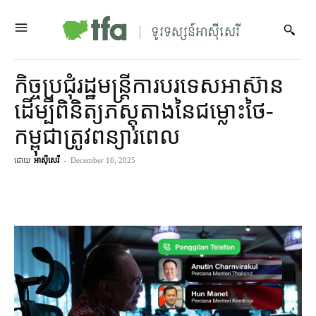
កិច្ចប្រជុំ​រដ្ឋមន្ត្រី​ការបរទេស​អាស៊ាន​
ដើម្បី​ពិនិត្យ​ភស្តុតាង​នៃ​ជម្លោះ​ថៃ​-​
កម្ពុជា​ត្រូវ​ពន្យារពេល
ដោយ
អាស៊ីសេរី
-
December 16, 2025