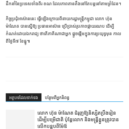
ដឹកនាំ​នៃ​ប្រទេស​ទាំងពីរ ខណៈដែល​ភាព​តានតឹង​នៅតែ​បន្ត​នៅ​តាម​ព្រំដែន។
កិច្ចប្រជុំ​អាស៊ាន​នេះ ធ្វើឡើង​ក្រោយ​ពី​នាយករដ្ឋមន្ត្រី​កម្ពុជា លោក ហ៊ុន
ម៉ាណែត បានស្នើ​ឱ្យ ប្រធាន​អាស៊ាន ប្រើប្រាស់​រូបភាព​ផ្កាយរណប ដើម្បី​
កំណត់​ដោយ​ឯករាជ្យ ថា​តើ​ភាគី​ណា​ជា​អ្នក ផ្ដួចផ្ដើម​ក្នុង​ការ​ប្រយុទ្ធ​មុន កាល​
ពី​ថ្ងៃទី​៧ ខែធ្នូ៕
អត្ថបទ​ដែល​ទាក់ទង
បន្ថែម​ពី​អ្នកនិពន្ធ
លោក ហ៊ុន ម៉ាណែត ជំរុញ​ឱ្យ​និស្សិត​ប្រឹងរៀន​
ដើម្បី​បម្រើ​ជាតិ ប៉ុន្តែ​លោក និង​មន្ត្រី​​ខ្លួន​ត្រូវ​បាន​
លើក​បន្តុប​ពី​ម៉ែឪ