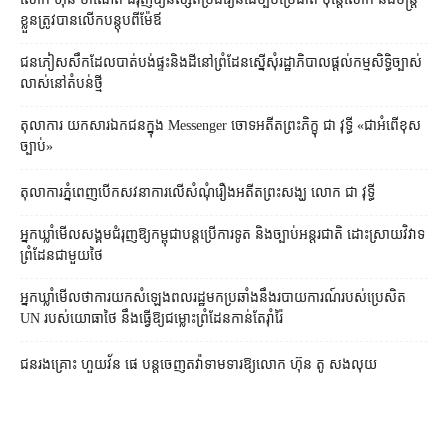
ខ្លួន​ត្រូវ​បាន​លើក​បន្តុប​ពី​ម៉ែឪ
ជនភៀសសឹក​ដែល​បាត់បង់​ផ្ទះ​និង​ដី​នៅ​ព្រំដែន​ស្នើសុំ​រដ្ឋាភិបាល​ផ្តល់​កម្មសិទ្ធិ​ច្បាស់
លាស់​នៅ​តំបន់​ថ្មី
តុលាការ​​ យកសារឯកជនក្នុង Messenger ចោទអតីតព្រះភិក្ខុ ជា វុទ្ធី «ជាអំពើខុស
ច្បាប់»
តុលាការ​ភ្នំពេញ​​បើកសវនាការ​លើ​សំណុំរឿង​​អតីត​ព្រះសង្ឃ លោក ជា វុទ្ធី
អ្នកឃ្លាំមើល​សង្គម​ជំរុញ​ឱ្យ​កម្ពុជា​បន្ត​ប្រើ​ការទូត និង​ច្បាប់​អន្តរជាតិ ដោះស្រាយ​វិវាទ​
ព្រំដែន​ជាមួយ​ថៃ
អ្នកឃ្លាំមើល​ថា​ការ​យក​សំឡេង​ពលរដ្ឋ​មក​ប្រឆាំង​នឹង​របាយការណ៍​របស់​ប្រេសិត
UN របស់​យោធា​ថៃ នឹង​ធ្វើ​ឱ្យ​ជម្លោះព្រំដែន​កាន់តែ​រ៉ាំរ៉ៃ
ជនរងគ្រោះ ហួយវ័ន ផេ បន្ត​ចេញ​តវ៉ា​ទាមទារ​ឱ្យ​លោក ហ៊ុន តូ សង​លុយ