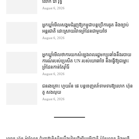
លោក ជា វុទ្ធី
August 6, 2026
អ្នកឃ្លាំមើល​សង្គម​ជំរុញ​ឱ្យ​កម្ពុជា​បន្ត​ប្រើ​ការទូត និង​ច្បាប់​
អន្តរជាតិ ដោះស្រាយ​វិវាទ​ព្រំដែន​ជាមួយ​ថៃ
August 6, 2026
អ្នកឃ្លាំមើល​ថា​ការ​យក​សំឡេង​ពលរដ្ឋ​មក​ប្រឆាំង​នឹង​របាយ
ការណ៍​របស់​ប្រេសិត UN របស់​យោធា​ថៃ នឹង​ធ្វើ​ឱ្យ​ជម្លោះ
ព្រំដែន​កាន់តែ​រ៉ាំរ៉ៃ
August 6, 2026
ជនរងគ្រោះ ហួយវ័ន ផេ បន្ត​ចេញ​តវ៉ា​ទាមទារ​ឱ្យ​លោក ហ៊ុន
តូ សង​លុយ
August 6, 2026
លោក ហ៊ុន ម៉ាណែត ជំរុញ​ឱ្យ​និស្សិត​ប្រឹងរៀន​ដើម្បី​បម្រើ​ជាតិ ប៉ុន្តែ​លោក និង​មន្ត្រី​​