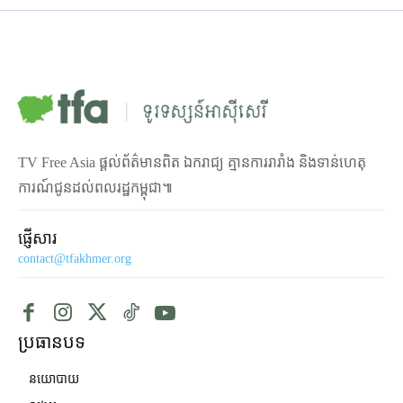
TV Free Asia ផ្ដល់ព័ត៌មានពិត ឯករាជ្យ គ្មានការរារាំង និងទាន់ហេតុ
ការណ៍ជូនដល់ពលរដ្ឋកម្ពុជា៕
ផ្ញើសារ
contact@tfakhmer.org
ប្រធានបទ
នយោបាយ