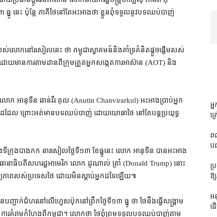
នូ នេះ ប៉ុន្តែ ភាគី​ថៃ​នៅ​តែ​អះអាង​ថា ខ្លួន​ពុំ​ទទួល​នូវ​បទ​ឈប់​បាញ់​
លោក​នៅ​រសៀល​​នេះ ថា កម្ពុជា​ស្វាគមន៍​និង​គាំទ្រ​គំនិត​ផ្ដួចផ្ដើម​របស់​​
ដោយ​មាន​ការ​តាមដាន​ពី​ក្រុម​ត្រួត​អ្នក​សង្កេត​ការ​អាស៊ាន (AOT) និង​
​ផ្ទះ លោក អានុទីន ឆាន់វីរៈគុល (Anutin Chanvirarkul) អះអាង​ប្រាប់​អ្នក​
អ្
គ្នា​ដដែល ព្រោះ​អត់​មាន​បទ​ឈប់​បាញ់ ដោយ​យោធា​ថៃ នៅតែ​បន្ត​ប្រយុទ្ធ​
គ្
ពល
បញ
ង​ទីក្រុង​បាងកក នា​រសៀល​ថ្ងៃទី​១៣ ខែធ្នូ​នេះ លោក អានុទីន បាន​អះអាង​
្រធានាធិបតី​សហរដ្ឋអាមេរិក លោក ដូណាល់ ត្រាំ (Donald Trump) នោះ​
ប្
ភាព​របស់​ប្រទេស​ថៃ ដោយ​មិន​ស្តាប់​អ្នកដទៃ​ឡើយ៕
ឱ្
អន
ាន​បញ្ជាក់​ជំហរ​នៅ​លើ​ហ្វេសប៊ុក​នៅ​ព្រឹក​ថ្ងៃទី​១៣ ធ្នូ ថា ថៃ​នឹង​ធ្វើ​សង្គ្រាម​
ដើ
ារ​គំរាមកំហែង​ពី​កម្ពុជា។ លោក​ថា ថៃ​ពុំ​ព្រម​ទទួល​​បទ​ឈប់​បាញ់​តាម​