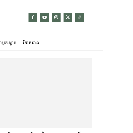
ាអ្នកស្ដាប់
វិភាគទាន