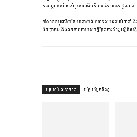
ការ​អន្តរាគមន៍​របស់​ប្រធានាធិបតី​អាមេរិក លោក ដូណាល់
ចំណែក​កម្ពុជា​វិញ​តែង​បង្ហាញ​ជំហរ​ទទួល​​បទ​ឈប់​បាញ់ និង​អ
ពិត​ប្រាកដ និង​ឯកភាព​តាម​សេចក្ដី​ថ្លែងការណ៍​រួម​ស្ដីពី​សន
អត្ថបទ​ដែល​ទាក់ទង
បន្ថែម​ពី​អ្នកនិពន្ធ