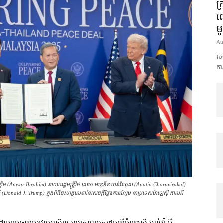
ក្
លោ
ម
Au
សង្
ការ
ា អ៊ីប្រាហ៊ីម (Anwar Ibrahim) នាយករដ្ឋមន្ត្រី​ថៃ លោក អានុទីន ចាន់វីរៈគុល (Anutin Charnvirakul)
Donald J. Trump) ក្នុង​ពិធី​ចុះហត្ថលេខា​នៃ​សេចក្ដីថ្លែងការណ៍​រួម នា​ប្រទេស​ម៉ាឡេស៊ី កាល​ពី​
ោយ​ប្រធាន​ប្ដូរ​វេន​អាស៊ាន លោកនាយក​រដ្ឋមន្ត្រី​ម៉ាឡេស៊ី អាន់វ៉ា អ៊ី