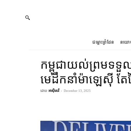
ជម្លោះព្រំដែន
នយោ
កម្ពុជា​យល់​ព្រម​ទទួ
មេដឹកនាំ​ម៉ាឡេស៊ី តែ​
ដោយ
អាស៊ីសេរី
-
December 13, 2025