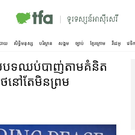
បាយ
សិទ្ធិមនុស្ស
បរិស្ថាន
សង្គម
ច្បាប់
ខ្មែរក្រោម
វីដេអូ
វេទិក
ល​បទ​ឈប់​បាញ់​តាម​គំនិត​
ថៃ​នៅ​តែ​មិន​ព្រម