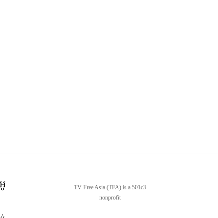
អូ
TV Free Asia (TFA) is a 501c3
nonprofit