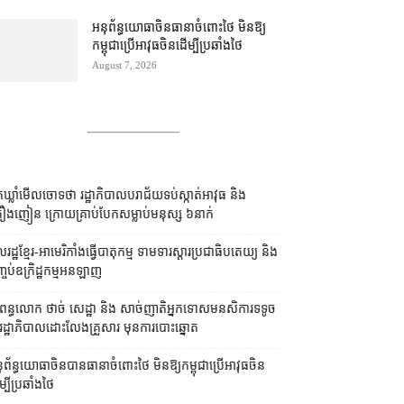
អនុព័ន្ធយោធា​ចិន​ធានា​ចំពោះ​ថៃ មិន​ឱ្យ​
កម្ពុជា​ប្រើ​អាវុធ​ចិន​ដើម្បី​ប្រឆាំង​ថៃ ​
August 7, 2026
នកឃ្លាំមើលចោទថា រដ្ឋាភិបាលបរាជ័យទប់ស្កាត់អាវុធ និង
រឿងញៀន ក្រោយគ្រាប់បែកសម្លាប់មនុស្ស ៦នាក់
រដ្ឋខ្មែរ-អាមេរិកាំងធ្វើបាតុកម្ម ទាមទារស្ដារប្រជាធិបតេយ្យ និង
្ចប់ឧក្រិដ្ឋកម្មអនឡាញ
រពន្ធ​លោក ថាច់ សេដ្ឋា និង សាច់ញាតិ​អ្នកទោស​មនសិការ​ទទូច​
យ​រដ្ឋាភិបាល​ដោះលែង​គ្រួសារ មុន​ការបោះឆ្នោត
ុព័ន្ធយោធាចិនបានធានាចំពោះថៃ មិនឱ្យកម្ពុជាប្រើអាវុធចិន
ម្បីប្រឆាំងថៃ