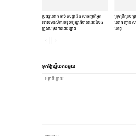
ប្រពន្ធ​លោក ថាច់ សេដ្ឋា និង សាច់ញាតិ​អ្នក
ក្រុមប្រឹក្សា​បក
ទោស​មនសិការ​ទទូច​ឱ្យ​រដ្ឋាភិបាល​ដោះលែង​
លោក ញាន សារុំ ត្
គ្រួសារ មុន​ការបោះឆ្នោត
ហេតុ
ទុក​ឱ្យ​ឆ្លើយ​តប​មួយ