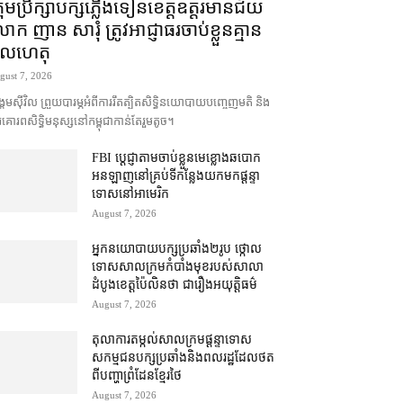
រុមប្រឹក្សា​បក្ស​ភ្លើងទៀន​ខេត្ត​ឧត្ដរមានជ័យ
ក ញាន សារុំ ត្រូវ​អាជ្ញាធរ​ចាប់ខ្លួន​គ្មាន​
ូលហេតុ
gust 7, 2026
គម​ស៊ីវិល ព្រួយបារម្ភ​អំពី​ការ​រឹតត្បិត​សិទ្ធិ​នយោបាយ​បញ្ចេញមតិ និង​
គោរព​សិទ្ធិមនុស្ស​នៅ​កម្ពុជា​កាន់តែ​រួម​តូច។
FBI ប្ដេជ្ញា​តាម​ចាប់ខ្លួន​មេខ្លោង​ឆបោក​
អនឡាញ​នៅ​គ្រប់​ទីកន្លែង​យក​មក​ផ្ដន្ទា
ទោស​នៅ​អាមេរិក
August 7, 2026
អ្នកនយោបាយ​បក្ស​ប្រឆាំង​២​រូប ថ្កោល
ទោស​សាលក្រម​កំបាំងមុខ​របស់​សាលា
ដំបូង​ខេត្ត​ប៉ៃលិន​ថា ជា​រឿង​អយុត្តិធម៌
August 7, 2026
តុលាការ​តម្កល់​សាលក្រម​ផ្ដន្ទាទោស​
សកម្មជន​បក្ស​ប្រឆាំង​និង​ពលរដ្ឋ​ដែល​ថត​
ពី​បញ្ហា​ព្រំដែន​ខ្មែរ​ថៃ
August 7, 2026