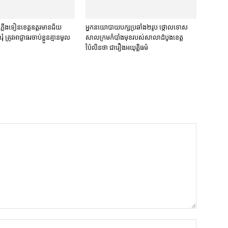
្ស​ភ្លើងទៀន​ខេត្ត​ឧត្ដរមានជ័យ
អ្នកនយោបាយ​បក្ស​ប្រឆាំង​២​រូប ថ្កោលទោស​
រូវ​អាជ្ញាធរ​ចាប់ខ្លួន​គ្មាន​មូល
សាលក្រម​កំបាំងមុខ​របស់​សាលាដំបូង​ខេត្ត​
ប៉ៃលិន​ថា ជា​រឿង​អយុត្តិធម៌