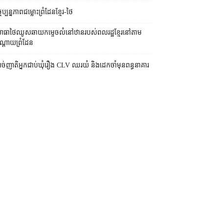
ចុប្បន្នភាពជម្លោះព្រំដែនខ្មែរ-ថៃ
ធាថៃឈូសឆាយកម្ទេចលំនៅឋានរបស់ពលរដ្ឋខ្មែរនៅតាម
្ដោយព្រំដែន
ច់ញាតិអ្នកជាប់ឃុំរឿង CLV ឈរយំ និងដេកចាំមុនពន្ធនាគារ