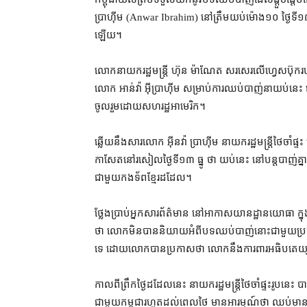
ប្រាហ៊ីម (Anwar Ibrahim) នៅ​ត្រឹម​យប់​​ម៉ោង​១០ ថ្ងៃ​ទី១៣ ធ្
ឡើយ។
លោក​នាយករដ្ឋមន្ត្រី ហ៊ុន ម៉ាណែត សរសេរ​លើ​ហ្វេសប៊ុក​របស់​
លោក អាន់វ៉ា អ៊ីប្រាហ៊ីម សម្រាប់​ការ​ឈប់​បាញ់​នា​យប់​នេះ 
ចូលរួម​ដោយ​សហរដ្ឋអាមេរិក។
ឆ្លើយ​នឹង​សារ​លោក អ៊ីនវ៉ា ប្រាហ៊ីម នាយករដ្ឋមន្ត្រី​ថៃ​ចាំ
កាសែត​​នៅ​រសៀល​ថ្ងៃ​ទី​១៣ ធ្នូ ថា យប់​នេះ នៅ​បន្ត​បាញ់​
ជាមួយ​កងទ័ព​ខ្មែរ​ដដែល។
ថ្លែងប្រាប់​អ្នកសារព័ត៌មាន នៅ​អាកាសយានដ្ឋាន​យោធា ក្នុ
ថា លោក​មិន​បាន​និយាយ​អំពី​បទ​ឈប់​បាញ់​នោះ​ជាមួយ​ប
ទេ ដោយ​លោក​បាន​ប្រកាស​ថា លោក​នឹង​ការពារ​អធិបតេយ្យ
កាល​ពី​ព្រឹក​ថ្ងៃ​ដដែល​នេះ នាយករដ្ឋមន្ត្រី​ថៃ​ចាំ​ផ្ទះ​រូប​នេះ ប
ជាមួយ​កម្ពុជា​រហូតដល់​ពេល​ថៃ មាន​អារម្មណ៍​ថា ឈប់​មាន​ក