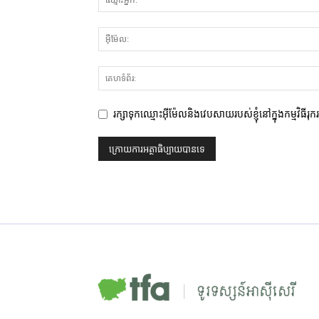
រក្សាទុកឈ្មោះអ៊ីម៉ែលនិងវេបសាយរបស់ខ្ញុំនៅក្នុងកម្មវិធីរុ