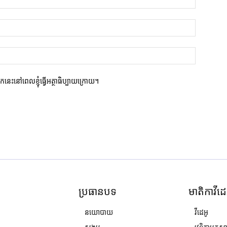
ករកនេះនៅពេលខ្ញុំធ្វើអត្ថាធិប្បាយក្រោយ។
ប្រធានបទ
មាតិកាវីដេ
នយោបាយ
វីដេអូ