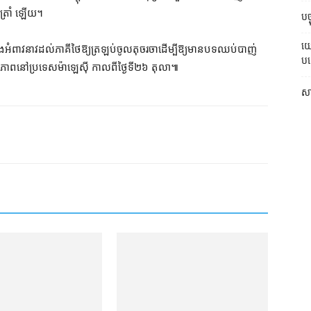
 ត្រាំ ឡើយ។
បច្
យោ
ំពាវនាវ​ដល់​ភាគី​ថៃ​ឱ្យ​ត្រឡប់​ចូល​តុ​ចរចា​ដើម្បី​ឱ្យ​មាន​បទ​ឈប់​បាញ់​
បណ
្តិភាព​នៅ​ប្រទេស​ម៉ាឡេស៊ី កាល​ពី​ថ្ងៃ​ទី២៦ តុលា៕
សា