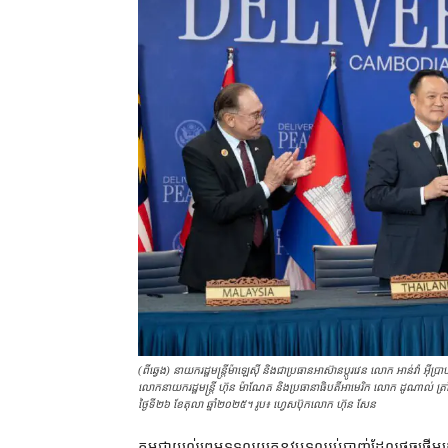
(ពី​ឆ្វេង) នាយករដ្ឋមន្ត្រី​ម៉ាឡេស៊ី និង​ជា​ប្រធាន​អាស៊ាន​ប្ដូរ​វេន លោក អាន់វ៉
លោក​នាយករដ្ឋមន្ត្រី ហ៊ុន ម៉ាណែត និង​ប្រធានាធិបតី​អាមេរិក លោក ដូណាល់ ត្រាំ (
ថ្ងៃទី២៦ ខែ​តុលា ឆ្នាំ​២០២៥។ រូប៖ ហ្វេសប៊ុក​លោក ហ៊ុន សែន
កម្ពុជា​យល់​ព្រម​ទទួល​យក​នូវ​បទ​ឈប់​បាញ់​​ដែល​ផ្ដួចផ្ដើម​ដ