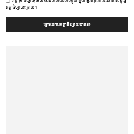
រក្សាទុកឈ្មោះអ៊ីម៉ែលនិងវេបសាយរបស់ខ្ញុំនៅក្នុងកម្មវិធីរុករកនេះនៅពេលខ្ញុំធ្វើ
អត្ថាធិប្បាយក្រោយ។