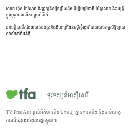
លោក ហ៊ុន ម៉ាណែត ជំរុញ​ឱ្យ​និស្សិត​ប្រឹងរៀន​ដើម្បី​បម្រើ​ជាតិ ប៉ុន្តែ​លោក និង​មន្ត្រី​​
ខ្លួន​ត្រូវ​បាន​លើក​បន្តុប​ពី​ម៉ែឪ
ជនភៀសសឹក​ដែល​បាត់បង់​ផ្ទះ​និង​ដី​នៅ​ព្រំដែន​ស្នើសុំ​រដ្ឋាភិបាល​ផ្តល់​កម្មសិទ្ធិ​ច្បាស់
លាស់​នៅ​តំបន់​ថ្មី
TV Free Asia ផ្ដល់ព័ត៌មានពិត ឯករាជ្យ គ្មានការរារាំង និងទាន់ហេតុ
ការណ៍ជូនដល់ពលរដ្ឋកម្ពុជា៕