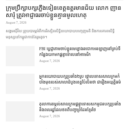
ក្រុមប្រឹក្សា​បក្ស​ភ្លើងទៀន​ខេត្ត​ឧត្ដរមានជ័យ លោក ញាន
សារុំ ត្រូវ​អាជ្ញាធរ​ចាប់ខ្លួន​គ្មាន​មូលហេតុ
August 7, 2026
សង្គម​ស៊ីវិល ព្រួយបារម្ភ​អំពី​ការ​រឹតត្បិត​សិទ្ធិ​នយោបាយ​បញ្ចេញមតិ និង​ការគោរព​សិទ្ធិ
មនុស្ស​នៅ​កម្ពុជា​កាន់តែ​រួម​តូច។
FBI ប្ដេជ្ញា​តាម​ចាប់ខ្លួន​មេខ្លោង​ឆបោក​អនឡាញ​នៅ​គ្រប់​ទី
កន្លែង​យក​មក​ផ្ដន្ទាទោស​នៅ​អាមេរិក
August 7, 2026
អ្នកនយោបាយ​បក្ស​ប្រឆាំង​២​រូប ថ្កោលទោស​សាលក្រម​កំ
បាំងមុខ​របស់​សាលាដំបូង​ខេត្ត​ប៉ៃលិន​ថា ជា​រឿង​អយុត្តិធម៌
August 7, 2026
តុលាការ​តម្កល់​សាលក្រម​ផ្ដន្ទាទោស​សកម្មជន​បក្ស​ប្រឆាំង​
និង​ពលរដ្ឋ​ដែល​ថត​ពី​បញ្ហា​ព្រំដែន​ខ្មែរ​ថៃ
August 7, 2026