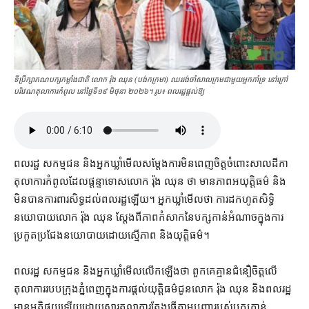
ទីប្រឹក្សា​គណបក្ស​កម្លាំងជាតិ លោក រ៉ុង ឈុន (បង់កក្រមា) ឈររង់ចាំសាលក្រមជាមួយអ្នកគាំទ្រ នៅក្រៅ
បរិវេណតុលាការ​កំពូល នៅថ្ងៃទី១៩ មិថុនា ២០២៦។ រូប៖ ពលរដ្ឋផ្ដល់ឱ្យ
ពលរដ្ឋ សកម្មជន និង​អ្នកឃ្លាំមើល​សម្ដែង​ការ​មិន​ពេញចិត្ត​ចំពោះ​សាលដីកា​
តុលាការ​កំពូល​ដែល​ផ្ដន្ទាទោស​លោក រ៉ុង ឈុន ថា មាន​ភាព​អយុត្តិធម៌ និង​
មិន​បាន​ការពារ​សិទ្ធ​ដល់​ពលរដ្ឋ​ឡើយ។ អ្នកឃ្លាំមើល​ថា ការ​ដកហូត​សិទ្ធិ​
នយោបាយ​លោក រ៉ុង ឈុន ស្តែង​ពី​ភាព​កំសាក​នៃ​បក្ស​កាន់​អំណាច​ក្នុង​ការ​
ប្រកួតប្រជែង​នយោបាយ​ដោយ​ស្មើភាព និង​យុត្តិធម៌។
ពលរដ្ឋ សកម្មជន និង​អ្នកឃ្លាំមើល​លើកឡើង​ថា ពួកគេ​គ្មាន​ជំនឿ​ចិត្ត​លើ​
តុលាការ​របប​ក្រុងភ្នំពេញ​ក្នុង​ការ​ផ្តល់​យុត្តិធម៌​ជូន​លោក រ៉ុង ឈុន និង​ពលរដ្ឋ​
មាន​មតិ​ផ្ទុយ​ឡើយ​ដោយសារ​តុលាការ​តែង​ធ្វើតាម​បញ្ជា​របស់​បក្ស​កាន់