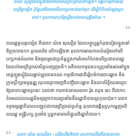
លាស់ សូម្បីតែ​ភស្តុតាង​អី​ក៏​មិន​មាន​គ្រប់គ្រាន់​ទៅ​ទៀត​។ អង្គហេតុ​វា​មិន​ស៊ី
មេទ្រី​គ្នា​ទៀត ប៉ុន្តែ​នៅតែ​អាច​អឺ​យក​ពួកគាត់​ដាក់គុក ដើម្បី​បំបិទ​សំឡេង​ពួក
គាត់។ តុលាការ​រាល់ថ្ងៃ​ហ្នឹង​អត់​មាន​យុត្តិធម៌​ទេ
»។
ពលរដ្ឋ​មួយ​រូប​ទៀត គឺ​លោក យ៉ាន សុឃឿន ដែល​បច្ចុប្បន្ន​កំពុង​ភៀសខ្លួន​នៅ​
ទីក្រុង​បាងកក ប្រទេស​ថៃ លើកឡើង​ថា តុលាការ​មាន​ភាព​លំអៀង​ទៅលើ​
បក្ស​កាន់អំណាច និង​ចូលរួម​ជា​ប្រព័ន្ធ​ក្នុង​ការ​គំរាមកំហែង​លើ​ប្រជាពលរដ្ឋ
ដែល​ហ៊ាន​ប្រើប្រាស់​សិទ្ធ​បញ្ចេញមតិ​។ អតីត​សកម្មជន​បក្សប្រឆាំង​រស់​នៅក្នុង​
ខេត្ត​ត្បូងឃ្មុំ​ដែល​ធ្លាប់​ត្រូវ​បាន​គណៈកម្មាធិការ​ជាតិ​រៀបចំ​ការបោះឆ្នោត និង​
ក្រុមប្រឹក្សាធម្មនុញ្ញ លុបឈ្មោះ​ចេញពី​បញ្ជី​បោះឆ្នោត និង​ដកសិទ្ធិ​ឈរឈ្មោះ​
ឱ្យ​គេ​បោះឆ្នោត​រូប​នេះ យល់ថា ការ​កាត់ទោស​លោក រ៉ុង ឈុន នេះ គឺជា​ការ​
គំរាម​ដល់​ពលរដ្ឋ​មិន​ឲ្យ​ក្រោកឈរ​ប្រឆាំង​នឹង​រដ្ឋាភិបាល​ត្រកូល​ហ៊ុន​។ លោក​
ទទូច​ឲ្យ​រដ្ឋាភិបាល​បញ្ឈប់​ជា​ការ​ប្រើប្រាស់​ប្រព័ន្ធ តុលាការ​ធ្វើទុក្ខបុកម្នេញ​លើ​
ពលរដ្ឋ មន្ត្រី​បក្ស ប្រឆាំង ឬ​អ្នកមាន​មតិផ្ទុយ​ពី​រដ្ឋាភិបាល។
លោក យ៉ាន សុឃឿន៖ «​
យើង​ហ្នឹង​គិតថា តុលាការ​ហ្នឹង​គឺជា​តុលាការ​