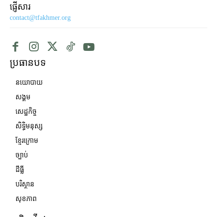
ផ្ញើសារ
contact@tfakhmer.org
ប្រធានបទ
នយោបាយ
សង្គម
សេដ្ឋកិច្ច
សិទ្ធិមនុស្ស
ខ្មែរក្រោម
ច្បាប់
ដីធ្លី
បរិស្ថាន
សុខភាព