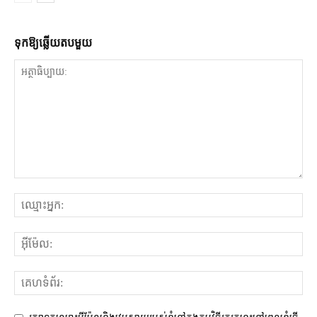
ទុក​ឱ្យ​ឆ្លើយ​តប​មួយ