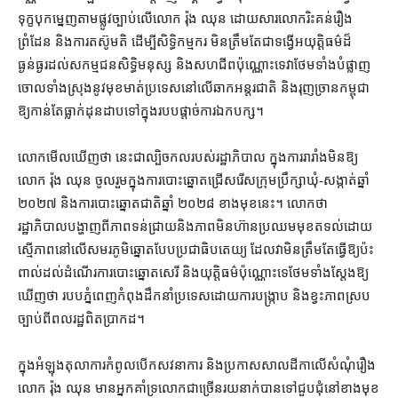
ទុក្ខបុកម្នេញ​តាមផ្លូវ​ច្បាប់​លើ​លោក រ៉ុង ឈុន ដោយសារ​លោក​រិះគន់​រឿង​
ព្រំដែន និង​ការ​តស៊ូ​មតិ ដើម្បី​សិទ្ធិ​កម្មករ មិន​ត្រឹមតែ​ជា​ទង្វើ​អយុត្តិធម៌​ដ៏​
ធ្ងន់ធ្ងរ​ដល់​សកម្មជន​សិទ្ធិមនុស្ស និង​សហជីព​ប៉ុណ្ណោះ​ទេវា​ថែមទាំង​បំផ្លាញ​
ចោល​ទាំងស្រុង​នូវ​មុខមាត់​ប្រទេស​នៅ​លើ​ឆាក​អន្តរជាតិ និង​រុញច្រាន​កម្ពុជា​
ឱ្យ​កាន់តែ​ធ្លាក់​ដុនដាប​ទៅ​ក្នុង​របប​ផ្តាច់ការ​ឯក​បក្ស។
លោក​មើលឃើញ​ថា នេះ​ជា​ល្បិចកល​របស់​រដ្ឋាភិបាល ក្នុង​ការ​រារាំង​មិន​ឱ្យ​
លោក រ៉ុង ឈុន ចូលរួម​ក្នុង​ការ​បោះឆ្នោត​ជ្រើសរើស​ក្រុមប្រឹក្សាឃុំ​-​សង្កាត់​ឆ្នាំ
២០២៧ និង​ការ​បោះឆ្នោត​ជាតិ​ឆ្នាំ ២០២៨ ខាងមុខនេះ​។ លោក​ថា
រដ្ឋាភិបាល​បង្ហាញ​ពី​ភាព​ទន់ជ្រាយ​និង​ភាព​មិន​ហ៊ាន​ប្រឈមមុខ​តទល់​ដោយ​
ស្មើភាព​នៅ​លើ​សមរភូមិ​ឆ្នោត​បែប​ប្រជាធិបតេយ្យ ដែល​វា​មិន​ត្រឹមតែ​ធ្វើ​ឱ្យ​ប៉ះ
ពាល់​ដល់​ដំណើរការ​បោះឆ្នោត​សេរី និង​យុត្តិធម៌​ប៉ុណ្ណោះ​ទេ​ថែមទាំង​ស្តែង​ឱ្យ​
ឃើញ​ថា របប​ភ្នំពេញ​កំពុង​ដឹកនាំ​ប្រទេស​ដោយ​ការ​បង្ក្រាប និង​ខ្វះ​ភាព​ស្រប
ច្បាប់​ពី​ពលរដ្ឋ​ពិតប្រាកដ។
ក្នុង​អំឡុង​តុលាការ​កំពូល​បើក​សវនាការ និង​ប្រកាស​សាលដីកា​លើ​សំណុំរឿង​
លោក រ៉ុង ឈុន មាន​អ្នកគាំទ្រ​លោក​ជាច្រើន​រយ​នាក់​បាន​ទៅ​ជួបជុំ​នៅ​ខាងមុខ​