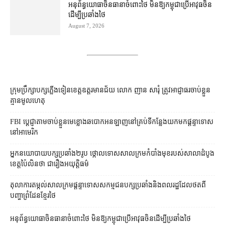
អនុព័ន្ធយោធា​ចិន​ធានា​ចំពោះ​ថៃ មិន​ឱ្យ​កម្ពុជា​ប្រើ​អាវុធ​ចិន​
ដើម្បី​ប្រឆាំង​ថៃ ​
August 7, 2026
ក្រុមប្រឹក្សា​បក្ស​ភ្លើងទៀន​ខេត្ត​ឧត្ដរមានជ័យ លោក ញាន សារុំ ត្រូវ​អាជ្ញាធរ​ចាប់ខ្លួន​
គ្មាន​មូលហេតុ
FBI ប្ដេជ្ញា​តាម​ចាប់ខ្លួន​មេខ្លោង​ឆបោក​អនឡាញ​នៅ​គ្រប់​ទីកន្លែង​យក​មក​ផ្ដន្ទាទោស​
នៅ​អាមេរិក
អ្នកនយោបាយ​បក្ស​ប្រឆាំង​២​រូប ថ្កោលទោស​សាលក្រម​កំបាំងមុខ​របស់​សាលាដំបូង​
ខេត្ត​ប៉ៃលិន​ថា ជា​រឿង​អយុត្តិធម៌
តុលាការ​តម្កល់​សាលក្រម​ផ្ដន្ទាទោស​សកម្មជន​បក្ស​ប្រឆាំង​និង​ពលរដ្ឋ​ដែល​ថត​ពី​
បញ្ហា​ព្រំដែន​ខ្មែរ​ថៃ
អនុព័ន្ធយោធា​ចិន​ធានា​ចំពោះ​ថៃ មិន​ឱ្យ​កម្ពុជា​ប្រើ​អាវុធ​ចិន​ដើម្បី​ប្រឆាំង​ថៃ ​