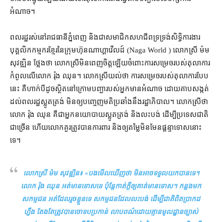
អំណាច។
ពលរដ្ឋ​រស់នៅ​រាជធានី​ភ្នំពេញ និង​ជា​សមាជិក​សហជីព​ទ្រទ្រង់​សិទ្ធិ​ការងារ​
បុគ្គលិក​កម្មករ​ខ្មែរ​នៃ​ក្រុមហ៊ុន​ណាហ្គាវើលដ៍ (Naga World ) លោកស្រី ម៉ម
សុវឌ្ឍិន ថ្លែង​ថា លោកស្រី​មិន​ពេញចិត្ត​ឡើយ​ចំពោះ​ការសម្រេច​របស់​តុលាការ​
កំពូល​លើ​លោក រ៉ុង ឈុន។ លោកស្រី​យល់​ថា ការសម្រេច​របស់​តុលាការ​បែប
នេះ គឺ​ហាក់បីដូច​ស្ថិត​នៅ​ក្រោម​បញ្ជា​របស់​អ្នក​មាន​អំណាច ដោយ​គាប​សង្កត់​
ដល់​ពលរដ្ឋ​ស្លូតត្រង់ មិន​ឲ្យ​បញ្ចេញមតិ​ប្រឆាំង​នឹង​រដ្ឋាភិបាល​។ លោកស្រី​ថា
លោក រ៉ុង ឈុន គឺជា​អ្នកនយោបាយ​ស្លូតត្រង់ និង​លះបង់ ដើម្បី​ប្រទេសជាតិ​
ជាច្រើន ហើយ​លោក​គួរ​ត្រូវ​បាន​ការពារ និង​ឲ្យ​តម្លៃ​មិនមែន​ផ្ដន្ទាទោស​នោះ​
ទេ។
លោកស្រី ម៉ម សុវឌ្ឍិន៖ «
​បង​មើលឃើញ​ថា មិនអាច​ទទួល​យក​បាន​ទេ​។
លោក រ៉ុង ឈុន អត់​មានទោស​ទេ ប៉ុន្តែ​កាត់ក្តី​ឲ្យ​គាត់​មានទោស​។ កន្លងមក​
សកម្មជន អត់​ដែល​រួចខ្លួន​ទេ សកម្មជន​ដែល​លះបង់ ដើម្បី​ជាតិ​ពិតប្រាកដ​
ហ្នឹង តែងតែ​ត្រូវ​បាន​ចោទ​ប​ប្រកាន់ លាប​ពណ៌​ដោយ​គ្មាន​មូលដ្ឋាន​ច្បាស់