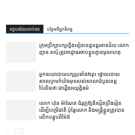
អត្ថបទ​ដែល​ទាក់ទង
បន្ថែម​ពី​អ្នកនិពន្ធ
ក្រុមប្រឹក្សា​បក្ស​ភ្លើងទៀន​ខេត្ត​ឧត្ដរមានជ័យ លោក
ញាន សារុំ ត្រូវ​អាជ្ញាធរ​ចាប់ខ្លួន​គ្មាន​មូលហេតុ
អ្នកនយោបាយ​បក្ស​ប្រឆាំង​២​រូប ថ្កោលទោស​
សាលក្រម​កំបាំងមុខ​របស់​សាលាដំបូង​ខេត្ត​
ប៉ៃលិន​ថា ជា​រឿង​អយុត្តិធម៌
លោក ហ៊ុន ម៉ាណែត ជំរុញ​ឱ្យ​និស្សិត​ប្រឹងរៀន​
ដើម្បី​បម្រើ​ជាតិ ប៉ុន្តែ​លោក និង​មន្ត្រី​​ខ្លួន​ត្រូវ​បាន​
លើក​បន្តុប​ពី​ម៉ែឪ