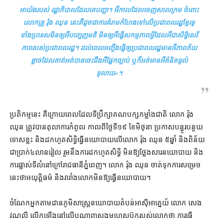
អាយ៉ង​របស់ រដ្ឋាភិបាល​ដែល​គេ​បញ្ជា​។ អឺ​កាលដែល​ចេញ​សាលក្រម ចំពោះ​
លោកគ្រូ រ៉ុង ឈុន នេះ​គឺ​ដូចជា​ការ​គំរាមកំហែង​ទៅលើ​ប្រជាពលរដ្ឋ​ខ្មែរ​ទូ
ទាំង​ប្រទេស​មិន​ឲ្យ​អឺ​បញ្ចេញមតិ មិន​ឲ្យ​អឺ​ធ្វើ​សកម្មភាព​អ្វី​ដែល​អឺ​ជា​សិទ្ធិ​សេរី
ភាព​របស់​ប្រជាពលរដ្ឋ​។ ដល់ពេល​អញ្ចឹង​ធ្វើ​ឲ្យ​ប្រជាពលរដ្ឋ​មាន​អឺ​ភាព​ភ័យ
ខ្លាច​ដែល​គាត់​អត់​បាន​ចេះដឹង​អឺ​ផ្នែក​ច្បាប់ ឬក៏​អត់​មាន​អឺ​គំនិត​ទូលំ
ទូលាយ
»។
ប្រតិកម្ម​នេះ គឺ​ក្រោយ​ពេល​ដែល​ទីប្រឹក្សា​គណបក្ស​កម្លាំង​ជាតិ លោក រ៉ុង
ឈុន ត្រូវ​បាន​តុលាការ​កំពូល កាលពី​ថ្ងៃទី​១៩ ខែមិថុនា ប្រកាស​បន្ធូរ​បន្ថយ
ទោស​ខ្លះ និង​ដកហូត​សិទ្ធិ​ធ្វើ​នយោបាយ​លើ​លោក រ៉ុង ឈុន ៥​ឆ្នាំ និង​ពិន័យ​
ជា​ប្រាក់​៤​លាន​រៀល រួម​នឹង​ការ​ដកហូត​សិទ្ធិ មិន​ឱ្យ​ថ្លែង​សារ​នយោបាយ និង​
ការ​ផ្លាស់​ទីលំនៅ​ក្រៅ​រាជធានី​ភ្នំពេញ​។ លោក រ៉ុង ឈុន ចាត់ទុក​ការសម្រេច​
នេះ​ថា​អយុត្តិធម៌ និង​រារាំង​លោក​មិន​ឱ្យធ្វើ​នយោបាយ។
ចំណែក​អ្នក​តាមដាន​ភូមិសាស្ត្រ​នយោបាយ​តំបន់​អាស៊ីអាគ្នេយ៍ លោក សេង
វណ្ណលី លើកឡើង​នៅ​លើ​បណ្តា​ញ​សង្គម​ហ្វេសប៊ុក​របស់​លោក​ថា ការ​ធ្វើ