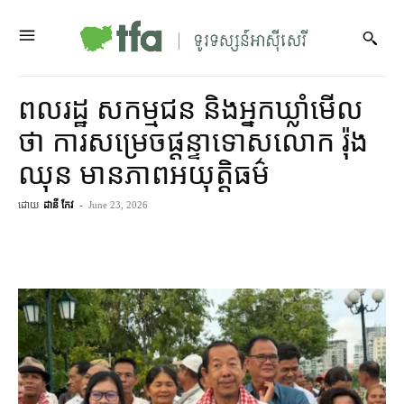
ពលរដ្ឋ សកម្មជន និង​អ្នកឃ្លាំមើល​
ថា ការសម្រេច​​ផ្ដន្ទាទោស​លោក រ៉ុង
ឈុន មាន​ភាព​អយុត្តិធម៌
ដោយ
ដានី កែវ
-
June 23, 2026