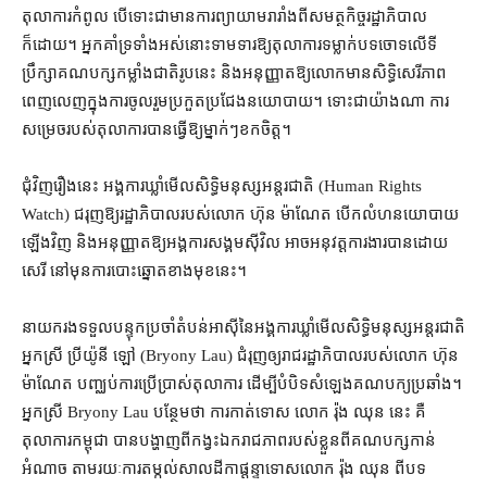
តុលាការ​កំពូល បើ​ទោះ​ជា​មានការ​ព្យាយាម​រារាំង​ពី​សមត្ថកិច្ច​រដ្ឋាភិបាល​
ក៏ដោយ។ អ្នកគាំទ្រ​ទាំងអស់​នោះ​ទាមទារ​ឱ្យ​តុលាការ​ទម្លាក់​បទ​ចោទ​លើ​ទី
ប្រឹក្សា​គណបក្ស​កម្លាំង​ជាតិ​រូប​នេះ និង​អនុញ្ញាត​ឱ្យ​លោក​មាន​សិទ្ធិ​សេរីភាព​
ពេញលេញ​ក្នុង​ការ​ចូលរួម​ប្រកួតប្រជែង​នយោបាយ​។ ទោះជា​យ៉ាងណា ការ
សម្រេច​របស់​តុលាការ​បាន​ធ្វើ​ឱ្យ​ម្នាក់ៗ​ខកចិត្ត។
ជុំវិញ​រឿង​នេះ អង្គការ​ឃ្លាំមើល​សិទ្ធិមនុស្ស​អន្តរជាតិ (Human Rights
Watch) ជ​រុញ​ឱ្យ​រដ្ឋាភិបាល​របស់​លោក ហ៊ុន ម៉ាណែត បើក​លំហ​នយោបាយ​
ឡើងវិញ និង​អនុញ្ញាត​ឱ្យ​អង្គការ​សង្គម​ស៊ីវិល អាច​អនុវត្ត​ការងារ​បាន​ដោយ​
សេរី នៅមុន​ការបោះឆ្នោត​ខាងមុខនេះ។
នាយករង​ទទួលបន្ទុក​ប្រចាំ​តំបន់​អាស៊ី​នៃ​អង្គការ​ឃ្លាំមើល​សិទ្ធិមនុស្ស​អន្តរជាតិ​
អ្នកស្រី ប្រីយ៉ូនី ឡៅ (Bryony Lau) ជំរុញ​ឲ្យ​រាជរដ្ឋាភិបាល​របស់​លោក ហ៊ុន
ម៉ាណែត បញ្ឈប់​ការប្រើប្រាស់​តុលាការ ដើម្បី​បំបិទ​សំឡេង​គណបក្យ​ប្រឆាំង។
អ្នកស្រី Bryony Lau បន្ថែម​ថា ការ​កាត់ទោស លោក រ៉ុង ឈុន នេះ គឺ​
តុលាការ​កម្ពុជា បាន​បង្ហាញ​ពី​កង្វះ​ឯករាជភាព​របស់​ខ្លួន​ពី​គណបក្សកាន់
អំណាច តាមរយៈ​ការ​តម្កល់​សាលដីកា​ផ្ដន្ទាទោស​លោក រ៉ុង ឈុន ពី​បទ​