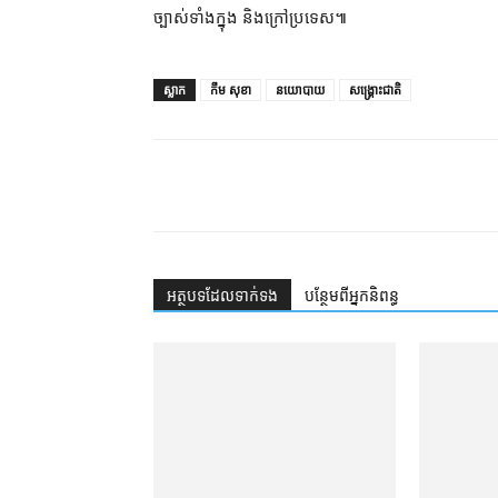
ច្បាស់​ទាំង​ក្នុង និង​ក្រៅប្រទេស៕
ស្លាក
កឹម សុខា
នយោបាយ
សង្គ្រោះជាតិ
អត្ថបទ​ដែល​ទាក់ទង
បន្ថែម​ពី​អ្នកនិពន្ធ