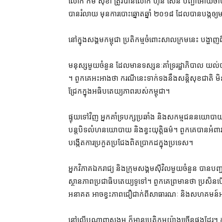
លោក កឹម សុខា ត្រូវ​បាន​លោក ហ៊ុន សែន បញ្ជា​អោយ​ចាប់ខ្
បាន​រំលាយ មុន​ការបោះឆ្នោត​ឆ្នាំ ២០១៨ ដែល​បាន​បង្ក​ឲ្យ​មានក
នៅក្នុង​សង្គម​កម្ពុជា ប្រតិកម្ម​ចំពោះ​សាលក្រម​នេះ បង្ហាញ
មនុស្ស​មួយចំនួន ដែល​មាន​ទស្សនៈ​គាំទ្រ​រដ្ឋាភិបាល យល់ថា នេ
។ ពួកគេ​អះអាង​ថា ករណីនេះ​ទាក់ទង​នឹង​សន្តិសុខ​ជាតិ មិ
ជ្រែក​ក្នុង​អធិបតេយ្យភាព​របស់​កម្ពុជា។
ផ្ទុយទៅវិញ អ្នកគាំទ្រ​បក្ស​ប្រឆាំង និង​សកម្មជន​នយោបាយ 
បន្ត​បិទ​លំហ​នយោបាយ និង​ខ្វះ​យុត្តិធម៌​។ ពួកគេ​បាន​អំពា
បង្កើត​ការប្រកួតប្រជែង​ពិតប្រាកដ​ក្នុង​ប្រទេស។
អ្នកវិភាគ​ឯករាជ្យ និង​ក្រុម​សង្គម​ស៊ីវិល​មួយចំនួន បាន​បញ្ជ
ស្ថានភាព​ប្រជាធិបតេយ្យ​ទូទៅ​។ ពួកគេ​ព្រមាន​ថា ប្រសិន
អនាគត អាច​ខ្វះ​ភាព​ជឿជាក់​ពី​សាធារណៈ និង​សហគមន៍​អ
នៅ​លើ​បណ្ដាញ​សង្គម ក៏​មាន​ប្រតិកម្ម​យ៉ាងច្រើន​ផង​ដែរ​។