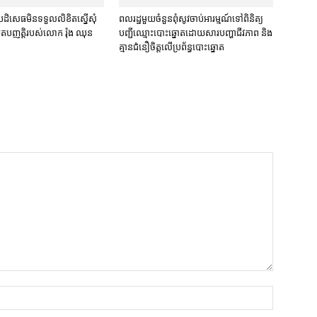
​បដិសេធ​មិន​ទទួល​លិខិត​ស្នើសុំ​
ពលរដ្ឋ​មួយចំនួន​ពុំ​សូវ​ចាប់អារម្មណ៍​ទៅ​ពិនិត្យ​
ើយតប​ញត្តិ​របស់​លោក រ៉ុង ឈុន
បញ្ជី​ឈ្មោះ​បោះឆ្នោត​ដោយសារ​បញ្ហា​ជីវភាព និង​
គ្មាន​ជំនឿ​ចិត្ត​លើ​ប្រព័ន្ធ​បោះឆ្នោត