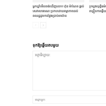
អ្នកឃ្លាំមើល​ចង់​ឃើញ​លោក ហ៊ុន ម៉ាណែត ផ្ដល់​
ក្រសួងយុត្តិធម៌
សេវា​សាធារណៈ​ប្រកបដោយ​តម្លាភាព​ដល់​
ពន្លឿន​ការ​ឆ្ល
ពលរដ្ឋ​ដូច​ការ​ថ្លែង​ប្រាប់​អាស៊ាន
ទុក​ឱ្យ​ឆ្លើយ​តប​មួយ