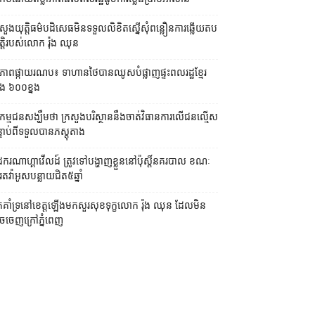
រសួងយុត្តិធម៌​បដិសេធ​មិន​ទទួល​លិខិត​ស្នើសុំ​ពន្លឿន​ការ​ឆ្លើយតប​
្តិ​របស់​លោក រ៉ុង ឈុន
បភាពផ្កាយរណប៖ ទាហានថៃបានឈូសបំផ្លាញផ្ទះពលរដ្ឋខ្មែរ
ង ៦០០ខ្នង
ម្មជនសង្ឃឹមថា ក្រសួងបរិស្ថាននឹងចាត់វិធានការលើជនល្មើស
្ទាប់ពីទទួលបានភស្ដុតាង
ដករណាហ្គាវើលដ៍ ត្រូវទៅបង្ហាញខ្លួននៅប៉ុស្ដិ៍នគរបាល ខណៈ
រតវ៉ាអូសបន្លាយជិត៥ឆ្នាំ
នកគាំទ្រនៅខេត្តឡើងមកសួរសុខទុក្ខលោក រ៉ុង ឈុន ដែលមិន
ចចេញក្រៅភ្នំពេញ