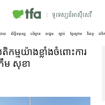
បាយ
សិទ្ធិមនុស្ស
បរិស្ថាន
សង្គម
ច្បាប់
ខ្មែរក្រោម
វីដេអូ
វេទិក
កម្ម​យ៉ាង​ខ្លាំង​ចំពោះ​ការ​
 កឹម សុខា