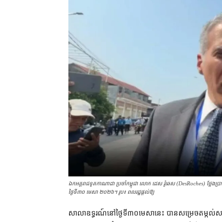
ឯកអគ្គរាជទូត​កាណាដា ប្រចាំកម្ពុជា លោក ដេស រ៉ូឆេស (DesRoches) ថ្លែងប្រ
ថ្ងៃទី៣០ មេសា ២០២៦។ រូប៖ ពលរដ្ឋផ្ដល់ឱ្យ
សាលាឧទ្ធរណ៍​នៅ​ថ្ងៃទី​៣០​មេសា​នេះ បាន​សម្រេច​តម្ក