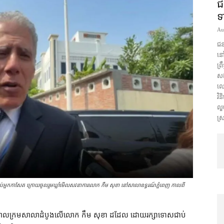
ជ
ទ
Au
ជនរ
នៅ​
ព្
សង
ឈ្ម
វិ
លួ
ស្
ាប់​អ្នកកាសែត ក្រោយចូលរួមឃ្លាំមើលសវនាការ​លោក កឹម សុខា នៅ​សាលាឧទ្ធរណ៍ភ្នំពេញ​ កាល​ពី
ល់​សាលក្រម​សាលាដំបូង​លើ​លោក កឹម សុខា ដដែល ដោយ​រក្សា​ទោស​ជាប់