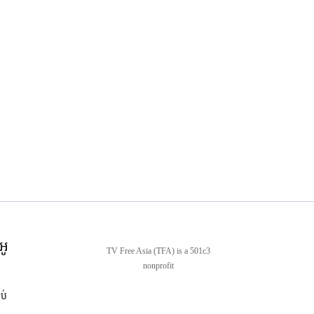
អូ
TV Free Asia (TFA) is a 501c3
nonprofit
ាប់