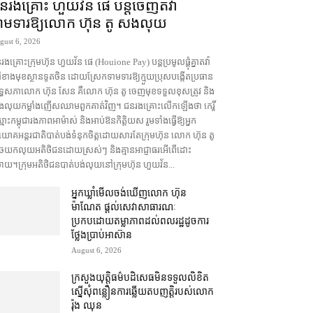
នរងគ្រោះ ហួយវ័ន ផេ បន្ត​ចេញ​តវ៉ា​
ាមទារ​ឱ្យ​លោក ហ៊ុន តូ សង​លុយ
gust 6, 2026
ងគ្រោះ​ក្រុមហ៊ុន ហួយវ័ន ផេ (Houione Pay) បន្ត​ប្រមូល​ផ្ដុំគ្នា​តវ៉ា​
ខាងមុខ​ស្ថានទូត​ចិន ដោយ​ស្រែក​ទាមទារ​ឱ្យ​ក្មួយប្រុស​បង្កើត​ប្រធាន​
រឹទ្ធសភា​លោក ហ៊ុន សែន គឺ​លោក ហ៊ុន តូ ចេញមុខ​ទទួលខុសត្រូវ និង​
​លុយ​កម្លាំង​ញើស​ឈាម​ពួកគាត់​វិញ​។ ជនរងគ្រោះ​លើកឡើង​ថា កេរ្តិ៍
ោះ​កម្ពុជា​រង​ភាព​អាម៉ាស់ និង​អាប់ឱន​កិត្តិយស រួម​ទាំង​ធ្វើ​ឱ្យ​អ្នក​
និយោគ​អន្តរជាតិ​បាត់បង់​ទំនុកចិត្ត​ដោយសារតែ​ក្រុមហ៊ុន លោក ហ៊ុន តូ
ច​យក​លុយ​អតិថិជន​ដោយ​ស្រស់ៗ និង​គ្មាន​អាជ្ញាធរ​អើពើ​ដោះ
រាយ។ក្រុម​អតិថិជន​បាត់បង់​លុយ​នៅ​ក្រុមហ៊ុន ហួយវ័ន...
អ្នកឃ្លាំមើល​ចង់​ឃើញ​លោក ហ៊ុន
ម៉ាណែត ផ្ដល់​សេវា​សាធារណៈ​
ប្រកបដោយ​តម្លាភាព​ដល់​ពលរដ្ឋ​ដូច​ការ​
ថ្លែង​ប្រាប់​អាស៊ាន
August 6, 2026
ក្រសួងយុត្តិធម៌​បដិសេធ​មិន​ទទួល​លិខិត​
ស្នើសុំ​ពន្លឿន​ការ​ឆ្លើយតប​ញត្តិ​របស់​លោក
រ៉ុង ឈុន