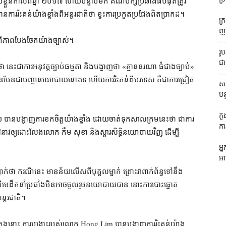
លួន​កាលពី​ឆ្នាំ ២០១៧ ហើយ​បន្ទាប់មក គណបក្សប្រឆាំង​ធំ​បំផុត​ត្រូវ​
ារ​រិះគន់​យ៉ាង​ខ្លាំង​ពី​អន្តរជាតិ​ថា ខ្វះ​ការប្រកួតប្រជែង​ពិតប្រាកដ។
ក្
ញត
​ពី​ភាព​បែងចែក​យ៉ាង​ច្បាស់។
រូ
ជា
ះ​ជា​ការ​អនុវត្ត​ច្បាប់​ធម្មតា និង​បង្ហាញថា «​គ្មាន​នរណា ធំ​ជាង​ច្បាប់​»​
នមែន​ជា​បញ្ហា​នយោបាយ​នោះ​ទេ ហើយ​ការរិះគន់​ពី​បរទេស គឺជា​ការ​ជ្រៀត
សក
បន
កូ
បាន​បង្ហាញ​ការ​ខកចិត្ត​យ៉ាង​ខ្លាំង ដោយ​ចាត់ទុក​សាលក្រម​នេះ​ថា ជា​ការ​
កា
វនាវ​ឲ្យ​ដោះលែង​លោក កឹម សុខា និង​ស្ដារ​សិទ្ធិ​នយោបាយ​វិញ ដើម្បី​
អ្
អា
ាក់​ថា ករណី​នេះ មានន័យ​លើស​ពី​បុគ្គល​ម្នាក់ ព្រោះ​វា​ពាក់ព័ន្ធ​ទៅ​នឹង​
បើ​មេដឹកនាំ​ប្រឆាំង​មិនអាច​ចូលរួម​នយោបាយ​បាន នោះ​ការបោះឆ្នោត​
ន្តរជាតិ។
 ក្នុង​នោះ ការ​បង្ហោះ​របស់​លោក Hong Lim បាន​បង្ហាញ​ការរិះគន់​យ៉ាង​