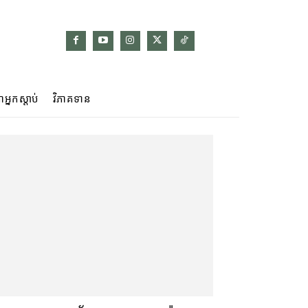
ាអ្នកស្ដាប់
វិភាគទាន