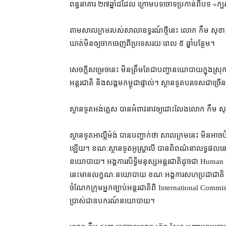
ពន្ធនាគារ ២៧​ឆ្នាំ​ដដែល ក្រោម​បទចោទប្រកាន់​ពី​បទ «​ក្បត់
​តាម​សាលក្រម​របស់​សាលាឧទ្ធរណ៍​ថ្មី​នេះ លោក កឹម សុខា បន្ត
ឃាត់​មិន​ឲ្យ​ចាក​ចេញពី​ប្រទេស​រយៈពេល ៥ ឆ្នាំ​បន្ថែម។
​សេចក្តី​សម្រេច​នេះ មិន​ត្រឹមតែ​ជា​បញ្ហា​នយោបាយ​ក្នុងស្រុក​ប៉
អន្តរជាតិ និង​សង្គម​កម្ពុជា​ផ្ទាល់។ ស្ថានទូត​បរទេស​ជាច្រើន​
ស្ថានទូត​អង់គ្លេស បាន​អំពាវនាវ​ឲ្យ​ដោះលែង​លោក កឹម សុ
ស្ថានទូត​អាល្លឺម៉ង់ បាន​បញ្ជាក់​ថា សាលក្រម​នេះ មិនអាច​ប
ឡើយ។ ខណៈ​ស្ថានទូត​អូស្ត្រាលី បាន​ពិពណ៌នា​លទ្ធផល​នេះ​ថា 
នយោបាយ។ អង្គការសិទ្ធិមនុស្ស​អន្តរជាតិ​ដូចជា Huma
នេះ​មាន​លក្ខណៈ​នយោបាយ ខណៈ​អង្គការ​សហប្រជាជាតិ បាន​ល
ចំណែក​ក្រុម​អ្នកច្បាប់​អន្តរជាតិ​ពី International Commiss
ប្រាស់​ជា​ឧបករណ៍​នយោបាយ។