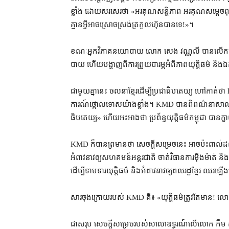
ខ្លាំង ដោយ​សរសេរ​ថា «​អរគុណ​សន្តិភាព អរគុណ​សម្តេច​ព
គ្មានអ្វី​អាច​ស្រោចស្រង់​ត្រកូល​ហ៊ុន​បានទេ​!»​។​
ខណៈ​អ្នកវិភាគ​នយោបាយ លោក សេង វណ្ណលី បាន​លើកឡើង​ថា 
បាយ ហើយ​បង្ហាញ​ពី​ការ​ព្រួយបារម្ភ​អំពី​ភាព​យុត្តិធម៌ និង
ជាមួយ​គ្នា​នេះ ចលនា​ខ្មែរ​ដើម្បី​ប្រជាធិបតេយ្យ ហៅ​កាត់
ការណ៍​ថ្កោលទោស​យ៉ាង​ខ្លាំង​។ KMD បាន​ពិពណ៌នា​សាលក្រម​នេះ
ធិបតេយ្យ​» ហើយ​អះអាង​ថា ប្រព័ន្ធ​យុត្តិធម៌​កម្ពុជា ប
KMD ក៏បាន​ព្រមាន​ថា សេចក្តី​សម្រេច​នេះ អាច​ប៉ះពាល់
អំពាវនាវ​ឲ្យ​សហគមន៍​អន្តរជាតិ ចាត់វិធានការ​ម៉ឺងម៉ាត់ និង​ដាក
ដើម្បី​ទាមទារ​យុត្តិធម៌ និង​អំពាវនាវ​ឲ្យ​ពលរដ្ឋ​ខ្មែរ ឈរ​ឡើង
សារ​ចុងក្រោយ​របស់ KMD គឺ​៖ «​យុត្តិធម៌​ត្រូវតែ​មាន​! លោ
ជា​សរុប សេចក្តី​សម្រេច​របស់​សាលាឧទ្ធរណ៍​លើ​លោក កឹម សុ