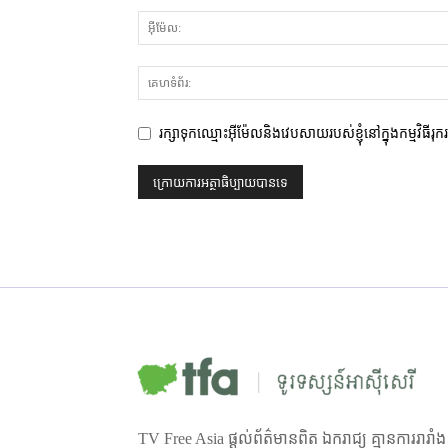
រក្សាទុកឈ្មោះអ៊ីម៉ែលនិងវេបសាយរបស់ខ្ញុំនៅក្នុងកម្មវិធីរុ
TV Free Asia ផ្ដល់ព័ត៌មានពិត ឯករាជ្យ គ្មានការរារាំ