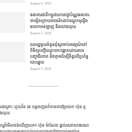
August 6, 2026
ធនាគារជាតិ​កម្ពុជា​ដក​អាជ្ញាប័ណ្ណ​ធនាគារ​
៣​​ទៀត​ក្រោយ​អាមេរិក​ដាក់​ទណ្ឌកម្ម​​រឿង​
ឆបោក​អនឡាញ និង​លាងលុយ
August 5, 2026
ពលរដ្ឋ​មួយចំនួន​ពុំ​សូវ​ចាប់អារម្មណ៍​ទៅ​
ពិនិត្យ​បញ្ជី​ឈ្មោះ​បោះឆ្នោត​ដោយសារ​
បញ្ហា​ជីវភាព និង​គ្មាន​ជំនឿ​ចិត្ត​លើ​ប្រព័ន្ធ​
បោះឆ្នោត
August 5, 2026
រងគ្រោះ ហួយវ័ន ផេ បន្ត​ចេញ​តវ៉ា​ទាមទារ​ឱ្យ​លោក ហ៊ុន តូ
ង​លុយ
នកឃ្លាំមើល​ចង់​ឃើញ​លោក ហ៊ុន ម៉ាណែត ផ្ដល់​សេវា​សាធារណៈ​
រកបដោយ​តម្លាភាព​ដល់​ពលរដ្ឋ​ដូច​ការ​ថ្លែង​ប្រាប់​អាស៊ាន