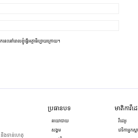
ករកនេះនៅពេលខ្ញុំធ្វើអត្ថាធិប្បាយក្រោយ។
ប្រធានបទ
មាតិកាវីដេ
នយោបាយ
វីដេអូ
សង្គម
វេទិកាអ្នកស្ដ
ង និងទាន់ហេតុ