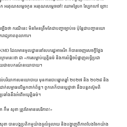
ុក អរគុណ​សម្តេច​កូន អរគុណ​សម្តេច​ចៅ​! ឈាម​ស្រែក ស្បែក​ហៅ ព្រោះ​
ករណីនេះ មិនមែន​ត្រឹមតែ​ជា​បញ្ហា​ច្បាប់​ទេ ប៉ុន្តែ​ជា​បញ្ហាន​យោ
​ឯករាជ្យភាព​តុលាការ។
​ថា KMD ដែល​មាន​មូលដ្ឋាន​នៅ​សហរដ្ឋអាមេរិក ក៏បាន​ចេញ​សេចក្តី​ថ្លែង
​ថា ជា «​ការ​សម្លាប់​យុត្តិធម៌ និង​ការ​បំផ្លិចបំផ្លាញ​លទ្ធិប្រជា
ាន​ក្លាយជា​ឧបករណ៍​នយោបាយ។
​ដល់​បរិយាកាស​ន​យោ​បាយ មុន​ការបោះឆ្នោត​ឆ្នាំ ២០២៧ និង ២០២៨ និង​
់​សម្ពាធ​លើ​អ្នក​ពាក់ព័ន្ធ​។ ពួកគេ​ក៏បាន​ប្ដេជ្ញា​ថា នឹង​បន្ត​តស៊ូ​មតិ
​ប្រឆាំង​នឹង​អំពើ​អយុត្តិធម៌។
ក កឹម សុខា ត្រូវតែ​មាន​សេរីភាព​!»
ខា បាន​បង្ក​ប្រតិកម្ម​យ៉ាង​ទូលំទូលាយ និង​បង្ហាញ​ពី​ភាព​បែងចែក​យ៉ាង​