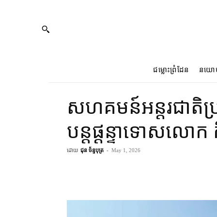
ជម្លោះព្រំដែន
នយោ
សហគមន៍​អន្តរជាតិ​ប្រតិ
បន្ត​ផ្ដន្ទាទោស​លោក
ដោយ
ជុន ច័ន្ទបុត្រ
-
May 1, 2026