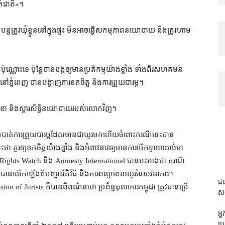
ជាតិ​»​។​
​ត្រូវ​ឃុំខ្លួន​នៅក្នុង​ផ្ទះ មិនអាច​ធ្វើ​សកម្មភាព​នយោបាយ និង​ត្រូវ​ហាម
ុណ្ណោះ​ទេ ប៉ុន្តែ​បាន​បង្ក​ឲ្យ​មាន​ប្រតិកម្ម​យ៉ាង​ខ្លាំង ទាំងពីរ​សហគមន៍​
នៅ​ភ្នំពេញ បាន​បង្ហាញ​ការ​ខកចិត្ត និង​ការ​ព្រួយបារម្ភ​។​
ខា និង​ស្ដារ​សិទ្ធិ​នយោបាយ​របស់​លោក​វិញ។
ំបាត់​ការ​ព្រួយ​បារម្ភ​ដែល​មាន​ជា​យូរ​មក​ហើយ​ចំពោះ​ករណីនេះ​បាន​
គួរ​ឲ្យ​ខកចិត្ត​យ៉ាង​ខ្លាំង និង​អំពាវនាវ​ឲ្យ​មានការ​បើកទូលាយ​លំហ​
n Rights Watch និង Amnesty International បាន​អះអាង​ថា ករណី
ើកឡើង​ពី​បញ្ហា​នីតិវិធី និង​ការ​ពន្យា​ពេល​យូរ​នៃ​សវនាការ​។
ជន
ion of Jurists ក៏បាន​ពិពណ៌នា​ថា ប្រព័ន្ធ​តុលាការ​កម្ពុជា ត្រូវ​បាន​ប្រើ
ស
អ្
ប្