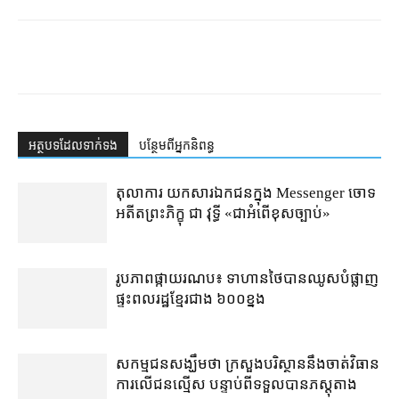
អត្ថបទ​ដែល​ទាក់ទង
បន្ថែម​ពី​អ្នកនិពន្ធ
តុលាការ​​ យកសារឯកជនក្នុង Messenger ចោទ
អតីតព្រះភិក្ខុ ជា វុទ្ធី «ជាអំពើខុសច្បាប់»
រូបភាពផ្កាយរណប៖ ទាហានថៃបានឈូសបំផ្លាញ
ផ្ទះពលរដ្ឋខ្មែរជាង ៦០០ខ្នង
សកម្មជនសង្ឃឹមថា ក្រសួងបរិស្ថាននឹងចាត់វិធាន
ការលើជនល្មើស បន្ទាប់ពីទទួលបានភស្ដុតាង