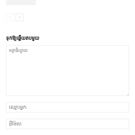
ទុក​ឱ្យ​ឆ្លើយ​តប​មួយ