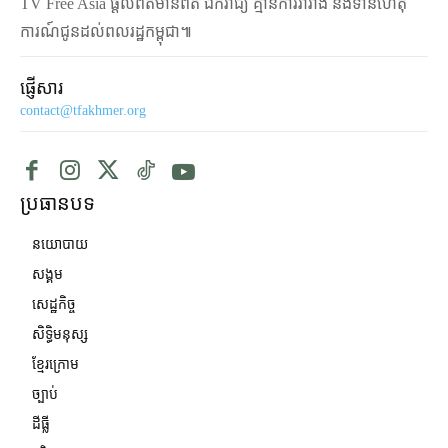
TV Free Asia ផ្ដល់ព័ត៌មានពិត ឯករាជ្យ គ្មានការរារាំង និងទាន់ហេតុ
ការណ៍ជូនដល់ពលរដ្ឋកម្ពុជា៕
ផ្ញើសារ
contact@tfakhmer.org
ប្រធានបទ
នយោបាយ
សង្គម
សេដ្ឋកិច្ច
សិទ្ធិមនុស្ស
ខ្មែរក្រោម
ច្បាប់
ដីធ្លី