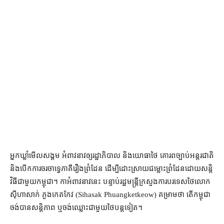
អ្នកឃ្លាំមើលសង្គម អំពាវនាវឲ្យរដ្ឋាភិបាល និងយោធាថៃ គោរពច្បាប់អន្តរជាតិ
និងបើកការចរចាទ្វេភាគីរឿងព្រំដែន ដើម្បីដោះស្រាយជម្លោះព្រំដែនដោយសន្តិ
វិធីជាមួយកម្ពុជា។ កាអំពាវនាវនេះ បន្ទាប់រដ្ឋមន្ត្រីក្រសួងការបរទេសថៃលោក
ស៊ីហាសាក់ ភួងកេតកែវ (Sihasak Phuangketkeow) គម្រាមថា តើកម្ពុជា
ចង់បានសន្តិភាព ឬចង់ឈ្លោះជាមួយថៃបន្តទៀត។