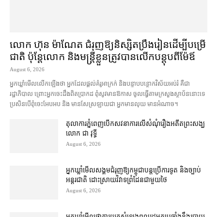
លោក ហ៊ុន ម៉ាណែត ជំរុញ​ឱ្យ​និស្សិត​ប្រឹងរៀន​ដើម្បី​បម្រើ​
ជាតិ ប៉ុន្តែ​លោក និង​មន្ត្រី​​ខ្លួន​ត្រូវ​បាន​លើក​បន្តុប​ពី​ម៉ែឪ
August 6, 2026
អ្នកឃ្លាំមើល​លើកឡើង​ថា អ្នក​ដែល​ផ្ដល់​គំរូ​អាក្រក់ និង​បន្ទាបបន្ថោក​វិស័យ​អប់រំ គឺជា​
រដ្ឋាភិបាល ព្រោះ​អ្នកចេះដឹង​ពិតប្រាកដ ពុំ​សូវ​មានឱកាស ចូល​ធ្វើតាម​ក្រសួង​ស្ថាប័ន​នោះ​ទេ
ប្រសិនបើ​ពុំ​ចេះ​អែបអប និង មាន​សែស្រឡាយ​ជា អ្នកមាន​លុយ មានអំណាច។
តុលាការ​ភ្នំពេញ​​បើកសវនាការ​លើ​សំណុំរឿង​​អតីត​ព្រះសង្ឃ
លោក ជា វុទ្ធី
August 6, 2026
អ្នកឃ្លាំមើល​សង្គម​ជំរុញ​ឱ្យ​កម្ពុជា​បន្ត​ប្រើ​ការទូត និង​ច្បាប់​
អន្តរជាតិ ដោះស្រាយ​វិវាទ​ព្រំដែន​ជាមួយ​ថៃ
August 6, 2026
អ្នកឃ្លាំមើល​ថា​ការ​យក​សំឡេង​ពលរដ្ឋ​មក​ប្រឆាំង​នឹង​របាយ