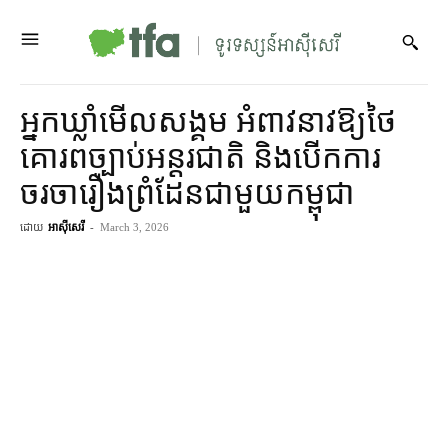
អ្នកឃ្លាំមើលសង្គម អំពាវនាវឱ្យថៃ
គោរពច្បាប់អន្តរជាតិ និងបើកការ
ចរចារឿងព្រំដែនជាមួយកម្ពុជា
ដោយ
អាស៊ីសេរី
-
March 3, 2026