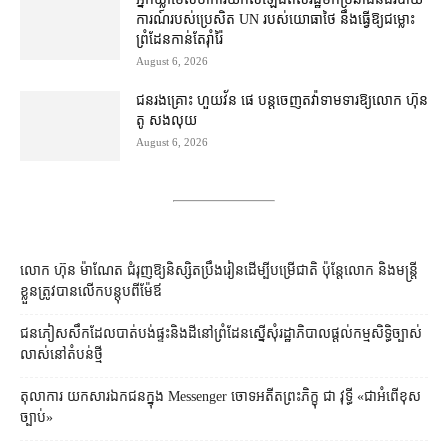
ការណ៍​របស់​ប្រេសិត UN របស់​យោធា​ថៃ នឹង​ធ្វើ​ឱ្យ​ជម្លោះ
ព្រំដែន​កាន់តែ​រ៉ាំរ៉ៃ
August 6, 2026
ជនរងគ្រោះ ហួយវ័ន ផេ បន្ត​ចេញ​តវ៉ា​ទាមទារ​ឱ្យ​លោក ហ៊ុន
តូ សង​លុយ
August 6, 2026
លោក ហ៊ុន ម៉ាណែត ជំរុញ​ឱ្យ​និស្សិត​ប្រឹងរៀន​ដើម្បី​បម្រើ​ជាតិ ប៉ុន្តែ​លោក និង​មន្ត្រី​​
ខ្លួន​ត្រូវ​បាន​លើក​បន្តុប​ពី​ម៉ែឪ
ជនភៀសសឹក​ដែល​បាត់បង់​ផ្ទះ​និង​ដី​នៅ​ព្រំដែន​ស្នើសុំ​រដ្ឋាភិបាល​ផ្តល់​កម្មសិទ្ធិ​ច្បាស់
លាស់​នៅ​តំបន់​ថ្មី
តុលាការ​​ យកសារឯកជនក្នុង Messenger ចោទអតីតព្រះភិក្ខុ ជា វុទ្ធី «ជាអំពើខុស
ច្បាប់»