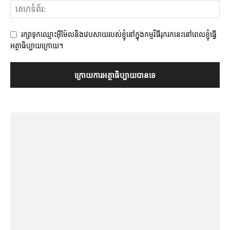
រក្សាទុកឈ្មោះអ៊ីម៉ែលនិងវេបសាយរបស់ខ្ញុំនៅក្នុងកម្មវិធីរុករកនេះនៅពេលខ្ញុំធ្វើ
អត្ថាធិប្បាយក្រោយ។