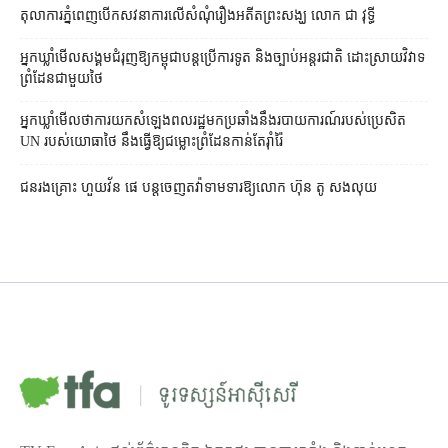
តុលាការ​ភ្នំពេញ​​បើកសវនាការ​លើ​សំណុំរឿង​​អតីត​ព្រះសង្ឃ លោក ជា វុទ្ធី
អ្នកឃ្លាំមើល​សង្គម​ជំរុញ​ឱ្យ​កម្ពុជា​បន្ត​ប្រើ​ការទូត និង​ច្បាប់​អន្តរជាតិ ដោះស្រាយ​វិវាទ​
ព្រំដែន​ជាមួយ​ថៃ
អ្នកឃ្លាំមើល​ថា​ការ​យក​សំឡេង​ពលរដ្ឋ​មក​ប្រឆាំង​នឹង​របាយការណ៍​របស់​ប្រេសិត
UN របស់​យោធា​ថៃ នឹង​ធ្វើ​ឱ្យ​ជម្លោះព្រំដែន​កាន់តែ​រ៉ាំរ៉ៃ
ជនរងគ្រោះ ហួយវ័ន ផេ បន្ត​ចេញ​តវ៉ា​ទាមទារ​ឱ្យ​លោក ហ៊ុន តូ សង​លុយ