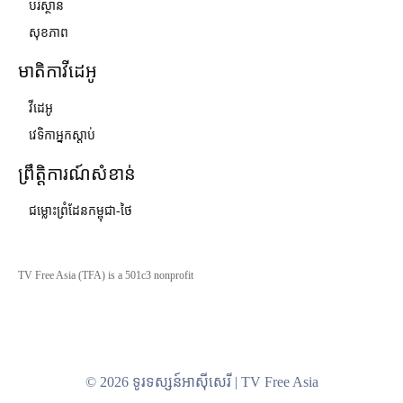
បរិស្ថាន
សុខភាព
មាតិកាវីដេអូ
វីដេអូ
វេទិកាអ្នកស្ដាប់
ព្រឹត្តិការណ៍សំខាន់
ជម្លោះព្រំដែនកម្ពុជា-ថៃ
TV Free Asia (TFA) is a 501c3 nonprofit
© 2026 ទូរទស្សន៍អាស៊ីសេរី | TV Free Asia