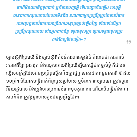
ថា​តើ​មិន​យកចិត្តទុកដាក់ ឬក៏​មាន​បញ្ហា​អ្វី ទើប​បញ្ហា​កើតឡើង ហេតុអ្វី​
បានជា​ការ​ឈូស​ឆាយ​បែប​ជា​មិនដឹង នរណា​ជា​អ្នក​ប្រព្រឹត្ត​ត្រូវតែ​មាន​វិធាន
ការ​អនុវត្ត​មាន​វិធានការ​ពង្រឹង​ការអនុវត្ត​ច្បាប់​ឡើងវិញ ទាំង​ទៅលើ​អ្នក​
ប្រព្រឹត្ត​ឈូស​ឆាយ ទាំង​អ្នក​ពាក់ព័ន្ធ ទទួលខុសត្រូវ ឲ្យ​ការទទួលខុសត្រូវ​
កាន់​តែ​ល្អ​ថែមទៀត
»។
ច្បាប់​ស្ដីពី​ព្រៃឈើ និង​ច្បាប់​ស្ដីពី​តំបន់ការពារ​ធម្មជាតិ កំណត់​ថា ការ​គាស់​
រុករាន​ដី​ព្រៃ ឆ្ការ ដុត និង​ឈូស​ឆាយ​ដី​ព្រៃ​ដើម្បី​យក​ធ្វើជា​កម្មសិទ្ធិ គឺជា​បទ
ល្មើស​ឧក្រិដ្ឋ​ដែល​ជន​ប្រព្រឹត្ត​ល្មើស​នឹង​ត្រូវ​ផ្ដន្ទាទោស​ដាក់​ពន្ធនាគារ​ពី ៥ ដល់
១០​ឆ្នាំ។ ចំណែក​មន្ត្រី​ពាក់ព័ន្ធ​ធ្វេសប្រហែស ឬ​មិន​គោរព​ច្បាប់​នេះ ត្រូវ​ទទួល​
វិន័យ​រដ្ឋបាល និង​ត្រូវ​ចោទប្រកាន់​ចំពោះមុខ​តុលាការ ហើយ​បើ​មន្ត្រី​ទាំងនោះ​
សមគំនិត ត្រូវ​ផ្ដន្ទាទោស​ដូច​ជន​ប្រព្រឹត្ត​ដែរ៕