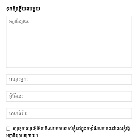
ទុក​ឱ្យ​ឆ្លើយ​តប​មួយ
រក្សាទុកឈ្មោះអ៊ីម៉ែលនិងវេបសាយរបស់ខ្ញុំនៅក្នុងកម្មវិធីរុករកនេះនៅពេលខ្ញុំធ្វើ
អត្ថាធិប្បាយក្រោយ។