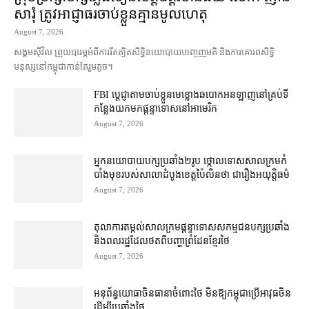
សារុំ ត្រូវ​អាជ្ញាធរ​ចាប់ខ្លួន​គ្មាន​មូលហេតុ
August 7, 2026
សង្គម​ស៊ីវិល ព្រួយបារម្ភ​អំពី​ការ​រឹតត្បិត​សិទ្ធិ​នយោបាយ​បញ្ចេញមតិ និង​ការគោរព​សិទ្ធិ
មនុស្ស​នៅ​កម្ពុជា​កាន់តែ​រួម​តូច។
FBI ប្ដេជ្ញា​តាម​ចាប់ខ្លួន​មេខ្លោង​ឆបោក​អនឡាញ​នៅ​គ្រប់​ទី
កន្លែង​យក​មក​ផ្ដន្ទាទោស​នៅ​អាមេរិក
August 7, 2026
អ្នកនយោបាយ​បក្ស​ប្រឆាំង​២​រូប ថ្កោលទោស​សាលក្រម​កំ
បាំងមុខ​របស់​សាលាដំបូង​ខេត្ត​ប៉ៃលិន​ថា ជា​រឿង​អយុត្តិធម៌
August 7, 2026
តុលាការ​តម្កល់​សាលក្រម​ផ្ដន្ទាទោស​សកម្មជន​បក្ស​ប្រឆាំង​
និង​ពលរដ្ឋ​ដែល​ថត​ពី​បញ្ហា​ព្រំដែន​ខ្មែរ​ថៃ
August 7, 2026
អនុព័ន្ធយោធា​ចិន​ធានា​ចំពោះ​ថៃ មិន​ឱ្យ​កម្ពុជា​ប្រើ​អាវុធ​ចិន​
ដើម្បី​ប្រឆាំង​ថៃ ​