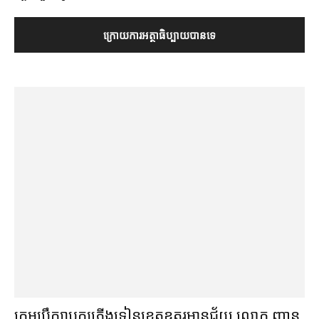
ក្រុមប្រឹក្សា​បក្ស​ភ្លើងទៀន​ខេត្ត​ឧត្ដរមានជ័យ លោក ញាន