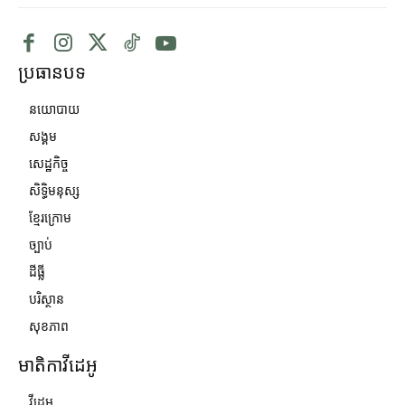
ប្រធានបទ
នយោបាយ
សង្គម
សេដ្ឋកិច្ច
សិទ្ធិមនុស្ស
ខ្មែរក្រោម
ច្បាប់
ដីធ្លី
បរិស្ថាន
សុខភាព
មាតិកាវីដេអូ
វីដេអូ