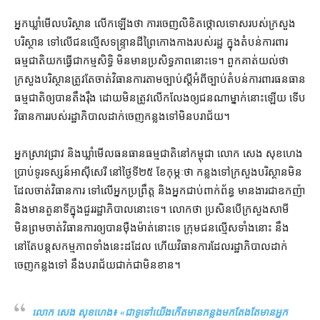
អ្នកឃ្លាំមើល​បរិស្ថាន លើកឡើង​ថា ការ​ចេញ​លិខិត​ថ្កោលទោស​របស់​ក្រសួង​
បរិស្ថាន ទៅលើ​ជនល្មើស​ទន្ទ្រាន​ដី​ព្រៃកោងកាង​របស់​រដ្ឋ ក្នុង​តំបន់ការពារ
ធម្មជាតិ​យក​ធ្វើជា​កម្មសិទ្ធិ មិន​មាន​ប្រសិទ្ធភាព​នោះ​ទេ​។ ពួកគាត់​យល់​ថា
ក្រសួង​បរិស្ថាន​ត្រូវតែ​ចាត់វិធានការ​តាមច្បាប់​ស្ដី​អំពី​ច្បាប់​តំបន់​ការពារ​ធនធាន
ធម្មជាតិ​ឲ្យ​បាន​តឹងរ៉ឹង ដោយ​មិន​ត្រូវ​លើកលែង​ឲ្យ​ជន​ណា​ម្នាក់​នោះ​ឡើយ ទើប​
វិធានការ​របស់​រដ្ឋាភិបាល​ដាក់ចេញ​កន្លង​ទៅ​មិន​បរាជ័យ។
អ្នកស្រាវជ្រាវ និង​ឃ្លាំមើល​ធនធានធម្មជាតិ​នៅ​កម្ពុជា លោក សេង សុខហេង
ប្រាប់​ទូរទស្សន៍​អាស៊ីសេរី នៅ​ថ្ងៃទី​២៥ ខែកុម្ភៈ​ថា កន្លងទៅ​ក្រសួងបរិស្ថាន​មិន​
ដែល​ចាត់​វិធានការ ទៅលើ​អ្នក​ប្រព្រឹត្ត និង​អ្នក​ជាប់​ពាក់ព័ន្ធ មាន​ងារ​ជា​ឧកញ៉ា
និង​មាន​តួនាទី​ក្នុង​ជួរ​រដ្ឋាភិបាល​នោះ​ទេ​។ លោក​ថា ប្រសិនបើ​ក្រសួង​សាមី
មិន​ព្រម​ចាត់វិធានការ​ឲ្យ​បាន​ម៉ឺងម៉ាត់​នោះទេ ក្រុម​ជនល្មើស​ទាំងនោះ នឹង​
នៅតែ​បន្តសកម្មភាព​ទាំងនេះ​ដដែល ហើយ​វិធាន​ការដែល​រដ្ឋាភិបាល​ដាក់
ចេញ​កន្លងទៅ នឹង​បរាជ័យ​ជាក់​ជាមិនខាន។
លោក សេង សុខហេង៖ «
ជាទូទៅ​យើង​កើតមាន​កន្លង​មក​តែងតែមាន​អ្នក​