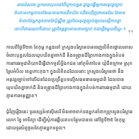
មាន​អំណាច អ្នកមាន​លុយ​នៅ​ពី​ក្រោយខ្នង ដូច្នេះ​ធ្វើ​ឲ្យ​ការអនុវត្ត​ច្បាប់
ចំពោះ​សកម្មភាព​ទាំងនេះ​មានការ​យឺតយ៉ាវ យើង​ឃើញថា​មាន​ដែរ តែ​មាន​
ចំពោះតែ​អ្នក​តូចតាច​តែ​ប៉ុណ្ណឹង ត្រូវតែ​អនុវត្ត​ច្បាប់​ឲ្យ​បាន​ស្មើភាព​គ្នា
ទោះបីជា​នរណា​ក៏ដោយ ត្រូវតែ​ផ្ដន្ទាទោស​តាមច្បាប់ វា​ជា​រឿង​មួយ​ដ៏​ល្អ
»។
កាលពី​ថ្ងៃទី​២៣ ខែកុម្ភៈ​កន្លងទៅ ក្រសួងបរិស្ថាន​បាន​ចេញ​លិខិត​ថ្កោលទោស
ចំពោះ​បុគ្គល​ដែល​ឃុបឃិត​គ្នា​ចាក់​ដី និង​ទន្ទ្រាន​ដី​ព្រៃកោងកាង​ក្នុង​តំបន់
ការពារធម្មជាតិ​យក​ដី​ធ្វើជា​កម្មសិទ្ធិឯកជន នៅ​ភូមិ​តា​បែន ឃុំ​ជីខក្រោម ស្រុក​
ស្រែ​អំបិល ខេត្ត​កោះកុង។ ក្នុង​លិខិត​ដដែល​នោះ ក្រសួង​បរិស្ថាន​ថា នឹង​
អនុវត្ត​ច្បាប់​ទៅលើ​ជន​ដែល​ប្រព្រឹត្ត​បទល្មើស​ធនធានធម្មជាតិ ដែល​បាន​
ឃុបឃិត​គ្នា​ចាក់​ដី និង​ទន្ទ្រាន​ដី​ព្រៃកោងកាង​ក្នុង​តំបន់​ការពារធម្មជាតិ ដោយ​
គ្មាន​ការអនុញ្ញាត។
ជុំវិញ​រឿង​នេះ ទូរទស្សន៍​អាស៊ីសេរី មិនអាច​ទាក់ទង​អ្នកនាំពាក្យ​ក្រសួងបរិស្ថាន
លោក ខ្វៃ អាទិត្យា ដើម្បី​សុំ​ការ​ឆ្លើយតប​បន្ថែម​បានទេ នៅ​ថ្ងៃទី​២៥ ខែកុម្ភៈ
ដោយ​ទូរស័ព្ទ​ចូល​តែ​គ្មាន​អ្នកទទួល។