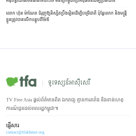
អនុព័ន្ធយោធា​ចិន​ធានា​ចំពោះ​ថៃ មិន​ឱ្យ​កម្ពុជា​ប្រើ​អាវុធ​ចិន​ដើម្បី​ប្រឆាំង​ថៃ ​
លោក ហ៊ុន ម៉ាណែត ជំរុញ​ឱ្យ​និស្សិត​ប្រឹងរៀន​ដើម្បី​បម្រើ​ជាតិ ប៉ុន្តែ​លោក និង​មន្ត្រី​​
ខ្លួន​ត្រូវ​បាន​លើក​បន្តុប​ពី​ម៉ែឪ
TV Free Asia ផ្ដល់ព័ត៌មានពិត ឯករាជ្យ គ្មានការរារាំង និងទាន់ហេតុ
ការណ៍ជូនដល់ពលរដ្ឋកម្ពុជា៕
ផ្ញើសារ
contact@tfakhmer.org