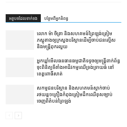
អត្ថបទ​ដែល​ទាក់ទង
បន្ថែម​ពី​អ្នកនិពន្ធ
លោក ម៉ា ចិត្រា និង​សហគមន៍​ព្រៃឡង់​ត្រៀម​
ភស្តុតាង​ឲ្យ​​ក្រសួង​បរិស្ថាន​ដើម្បី​​ចាប់​ជនល្មើស
និង​មន្ត្រី​ពុករលួយ
អ្នកឃ្លាំមើល​ធនធានធម្មជាតិ​ទទូច​ឲ្យ​មន្ត្រី​ពាក់ព័ន្ធ​
ចុះ​ពិនិត្យ​ទីតាំង​អាជីវកម្ម​ឈើ​ទ្រង់ទ្រាយ​ធំ នៅ​
ខេត្តពោធិ៍សាត់
សកម្មជន​បរិស្ថាន និង​សហគមន៍​ស្ទាក់​ចាប់​
រថយន្ត​១​គ្រឿង​កំពុង​ត្រៀម​ដឹកឈើ​ខុសច្បាប់​
ចេញពី​តំបន់​ព្រៃ​ឡង់