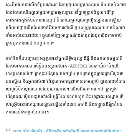
នេះ​មិនមែន​ជា​លើកទីមួយ​នោះ​ទេ ដែល​ក្រុម​ឈ្មួញ​មាន​លុយ និង​មានអំណាច
តែងតែ​ឃុបឃិត​គ្នា​ជាមួយ​អាជ្ញាធរ​មូលដ្ឋាន នាំគ្នា​ទន្ទ្រាន​ព័ន្ធ​យក​ដី​ព្រៃ
កោងកាង​ក្នុង​តំបន់​ការពារធម្មជាតិ ដោយ​គ្មាន​ខ្លាចញញើត​ច្បាប់​នោះ​ឡើយ
ហើយ​អាជ្ញាធរ​មិនដែល​ចាត់វិធានការ​ទៅលើ​ក្រុម​ឈ្មួញ​មាន​លុយ​មានអំណាច​
ទាំងអស់​នេះ​នោះ​ដែរ​។ ផ្ទុយទៅវិញ អាជ្ញាធរ​តែងតែ​ដុតដៃដុតជើង​តាម​ចាប់​
ក្រុម​អ្នកការពារ​ដាក់​ពន្ធនាគារ។
ទាក់ទិន​នឹង​បញ្ហា​នេះ អនុប្រធាន​ផ្នែក​សិទ្ធិមនុស្ស ដីធ្លី និង​ធនធានធម្មជាតិ
នៃ​សមាគម​ការពារ​សិទ្ធិមនុស្ស​អាដហុក (ADHOC) លោក យិន ម៉េងលី
មាន​ប្រសាសន៍​ថា ក្រសួង​បរិស្ថាន​មាន​កម្លាំង​គ្រប់គ្រាន់​ក្នុង​ស្រាវជ្រាវ​ស្វែងរក​
ជនល្មើស និង​អ្នក​ជាប់​ពាក់ព័ន្ធ​យក​មក​ផ្ដន្ទាទោស​តាមច្បាប់ គ្មាន​ភាព​ចាំបាច់​
ចេញ​លិខិត​ថ្កោលទោស​បែបនេះ​នោះ​ទេ។ លើស​ពី​នោះ លោក​ថា ក្រសួង​
បរិស្ថាន​គួរ​ស៊ើបអង្កេត​ទៅលើ​មន្ត្រី​ដែល​ទទួលបន្ទុក និង​អាជ្ញាធរ​មូលដ្ឋាន តើ​
ហេតុអ្វី​បានជា​បណ្ដោយ​ឲ្យ​ជនល្មើស​ទាំងនោះ ចាក់​ដី និង​ទន្ទ្រាន​ដី​ព្រៃ​តំបន់​
ការពារ​យ៉ាង​រលូន​បែប​នេះ។
លោក យិន ម៉េងលី៖ «
ពិនិត្យមើល​ទៅលើ​មន្ត្រី ជា​អ្នកគ្រប់គ្រង​នៅ​តំបន់​នេះ