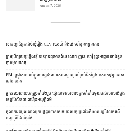
August 7, 2026
សាច់ញាតិអ្នកជាប់ឃុំរឿង CLV ឈរយំ និងដេកចាំមុនពន្ធនាគារ
ក្រុមប្រឹក្សា​បក្ស​ភ្លើងទៀន​ខេត្ត​ឧត្ដរមានជ័យ លោក ញាន សារុំ ត្រូវ​អាជ្ញាធរ​ចាប់ខ្លួន​
គ្មាន​មូលហេតុ
FBI ប្ដេជ្ញា​តាម​ចាប់ខ្លួន​មេខ្លោង​ឆបោក​អនឡាញ​នៅ​គ្រប់​ទីកន្លែង​យក​មក​ផ្ដន្ទាទោស​
នៅ​អាមេរិក
អ្នកនយោបាយ​បក្ស​ប្រឆាំង​២​រូប ថ្កោលទោស​សាលក្រម​កំបាំងមុខ​របស់​សាលាដំបូង​
ខេត្ត​ប៉ៃលិន​ថា ជា​រឿង​អយុត្តិធម៌
តុលាការ​តម្កល់​សាលក្រម​ផ្ដន្ទាទោស​សកម្មជន​បក្ស​ប្រឆាំង​និង​ពលរដ្ឋ​ដែល​ថត​ពី​
បញ្ហា​ព្រំដែន​ខ្មែរ​ថៃ