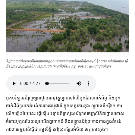
ទិដ្ឋភាពចាក់ដីទន្ទ្រាន​ដី​ព្រៃកោងកាង​ក្នុង​តំបន់ការពារធម្មជាតិ​យក​ដី​ធ្វើជា​កម្មសិទ្ធិឯកជន នៅ​ភូមិ​តា​បែន ឃុំ​
ជីខក្រោម ស្រុក​ស្រែ​អំបិល ខេត្ត​កោះកុង កាលពីថ្ងៃទី២៤ កុម្ភៈ ២០២៦។ រូប៖ ក្រសួង​បរិស្ថាន
អ្នក​បរិស្ថាន​ជំរុញ​ឲ្យ​អាជ្ញាធរ​អនុវត្ត​ច្បាប់​ទៅ​លើ​អ្នក​ដែល​ពាក់ព័ន្ធ និង​អ្នក​
ចាក់ដី​ព័ទ្ធ​យក​តំបន់​ការពារ​ធម្មជាតិ ក្នុង​ខេត្ត​កោះកុង ឲ្យ​បាន​តឹងរ៉ឹង។ ការ​
លើកឡើង​បែប​នេះ ធ្វើឡើង​បន្ទាប់​ពី​ក្រសួង​បរិស្ថាន​ចេញ​លិខិត​ថ្កោលទោស
ចំពោះ​បុគ្គល​ដែល​ឃុបឃិត​គ្នា​ចាក់​ដី និង​ទន្ទ្រាន​ដី​ព្រៃកោងកាង​ក្នុង​តំបន់​
ការពារ​ធម្មជាតិ​ធ្វើជា​កម្មសិទ្ធិ នៅ​ស្រុក​ស្រែអំបិល ខេត្ត​កោះកុង។