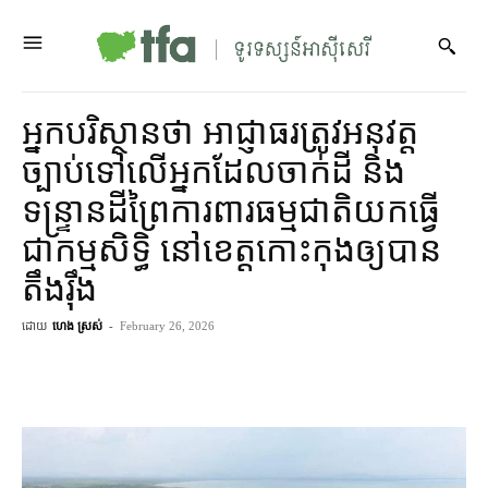
អ្នក​បរិស្ថាន​ថា អាជ្ញាធរ​ត្រូវ​អនុវត្ត​
ច្បាប់​ទៅលើ​អ្នក​ដែល​ចាក់​ដី និង​
ទន្ទ្រាន​ដី​ព្រៃ​ការពារ​ធម្មជាតិ​យក​ធ្វើ
ជា​កម្មសិទ្ធិ នៅ​ខេត្តកោះកុង​ឲ្យ​បាន​
តឹងរ៉ឹង
ដោយ
ហេង ស្រស់
-
February 26, 2026