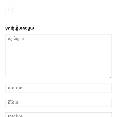
ទុក​ឱ្យ​ឆ្លើយ​តប​មួយ