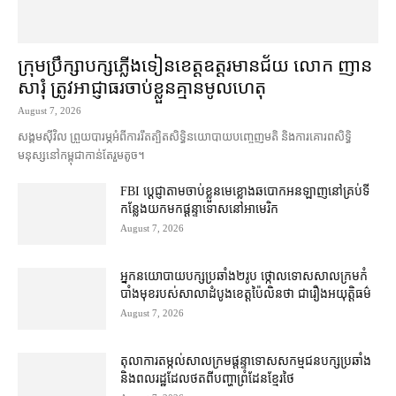
ក្រុមប្រឹក្សា​បក្ស​ភ្លើងទៀន​ខេត្ត​ឧត្ដរមានជ័យ លោក ញាន
សារុំ ត្រូវ​អាជ្ញាធរ​ចាប់ខ្លួន​គ្មាន​មូលហេតុ
August 7, 2026
សង្គម​ស៊ីវិល ព្រួយបារម្ភ​អំពី​ការ​រឹតត្បិត​សិទ្ធិ​នយោបាយ​បញ្ចេញមតិ និង​ការគោរព​សិទ្ធិ
មនុស្ស​នៅ​កម្ពុជា​កាន់តែ​រួម​តូច។
FBI ប្ដេជ្ញា​តាម​ចាប់ខ្លួន​មេខ្លោង​ឆបោក​អនឡាញ​នៅ​គ្រប់​ទី
កន្លែង​យក​មក​ផ្ដន្ទាទោស​នៅ​អាមេរិក
August 7, 2026
អ្នកនយោបាយ​បក្ស​ប្រឆាំង​២​រូប ថ្កោលទោស​សាលក្រម​កំ
បាំងមុខ​របស់​សាលាដំបូង​ខេត្ត​ប៉ៃលិន​ថា ជា​រឿង​អយុត្តិធម៌
August 7, 2026
តុលាការ​តម្កល់​សាលក្រម​ផ្ដន្ទាទោស​សកម្មជន​បក្ស​ប្រឆាំង​
និង​ពលរដ្ឋ​ដែល​ថត​ពី​បញ្ហា​ព្រំដែន​ខ្មែរ​ថៃ