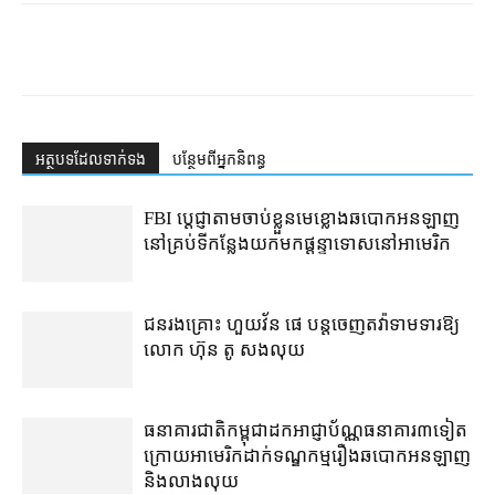
អត្ថបទ​ដែល​ទាក់ទង
បន្ថែម​ពី​អ្នកនិពន្ធ
FBI ប្ដេជ្ញា​តាម​ចាប់ខ្លួន​មេខ្លោង​ឆបោក​អនឡាញ​
នៅ​គ្រប់​ទីកន្លែង​យក​មក​ផ្ដន្ទាទោស​នៅ​អាមេរិក
ជនរងគ្រោះ ហួយវ័ន ផេ បន្ត​ចេញ​តវ៉ា​ទាមទារ​ឱ្យ​
លោក ហ៊ុន តូ សង​លុយ
ធនាគារជាតិ​កម្ពុជា​ដក​អាជ្ញាប័ណ្ណ​ធនាគារ​៣​​ទៀត​
ក្រោយ​អាមេរិក​ដាក់​ទណ្ឌកម្ម​​រឿង​ឆបោក​អនឡាញ
និង​លាងលុយ