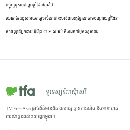
បច្ចុប្បន្នភាពជម្លោះព្រំដែនខ្មែរ-ថៃ
យោធាថៃឈូសឆាយកម្ទេចលំនៅឋានរបស់ពលរដ្ឋខ្មែរនៅតាមបណ្ដោយព្រំដែន
សាច់ញាតិអ្នកជាប់ឃុំរឿង CLV ឈរយំ និងដេកចាំមុនពន្ធនាគារ
TV Free Asia ផ្ដល់ព័ត៌មានពិត ឯករាជ្យ គ្មានការរារាំង និងទាន់ហេតុ
ការណ៍ជូនដល់ពលរដ្ឋកម្ពុជា៕