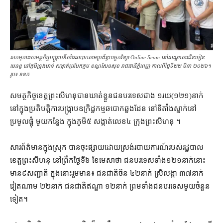
សកម្មភាពសមត្ថកិច្ចបង្ក្រាបទីតាំងឆបោកតាមប្រព័ន្ធបច្ចេកវិទ្យា Online Scam នៅសណ្ឋាគារជីនបៀន
មេនឌូ នៅភូមិទ្រុងមាន់ សង្កាត់អូរបែកក្អម ខណ្ឌសែនសុខ រាជធានីភ្នំពេញ កាលពីថ្ងៃទី២២ មីនា ២០២៦។
រូប៖ ទទក
សមត្ថកិច្ច​ខេត្ត​ព្រះសីហនុ​បាន​ឃាត់ខ្លួន​ជនបរទេស​ជាង ១​រយ​(១២១)​នាក់
នៅក្នុង​ប្រតិបត្តិ​ការ​បង្ក្រាប​ឧក្រិដ្ឋកម្ម​ឆបោក​ឆ្លងដែន នៅ​ទីតាំង​ស្នាក់នៅ​
ប្រមូល​ផ្តុំ មួយ​កន្លែង ក្នុងភូមិ​៥ សង្កាត់​លេខ​៤ ក្រុង​ព្រះសីហនុ ។
សារព័ត៌មាន​ក្នុងស្រុក បាន​ចុះផ្សាយ​ដោយ​ស្រង់​របាយការណ៍​របស់​រដ្ឋបាល​
ខេត្ត​ព្រះសីហនុ នៅ​ព្រឹក​ថ្ងៃទី​៦ ខែ​មេសា​ថា ជនបរទេស​ទាំង​១២១​នាក់​នោះ
មាន​៩​សញ្ជាតិ ក្នុង​នោះ​រួមមាន​៖ ជនជាតិ​ចិន ៤២​នាក់ ស្រីលង្កា ៣៧​នាក់
វៀតណាម ២២​នាក់ ជនជាតិ​ឥណ្ឌា ១២​នាក់ ព្រមទាំង​ជនបរទេស​មួយចំនួន​
ទៀត​។