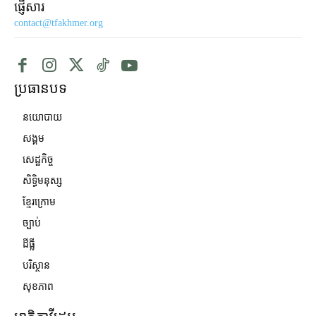
ផ្ញើសារ
contact@tfakhmer.org
ប្រធានបទ
នយោបាយ
សង្គម
សេដ្ឋកិច្ច
សិទ្ធិមនុស្ស
ខ្មែរក្រោម
ច្បាប់
ដីធ្លី
បរិស្ថាន
សុខភាព