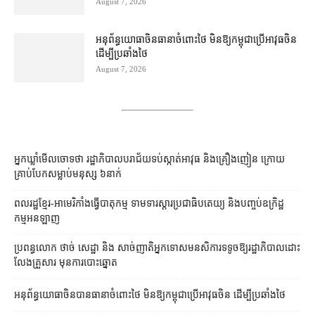
August 7, 2026
អនុព័ន្ធយោធា​ចិន​ធានា​ចំពោះ​ថៃ មិន​ឱ្យ​កម្ពុជា​ប្រើ​អាវុធ​ចិន​
ដើម្បី​ប្រឆាំង​ថៃ ​
August 7, 2026
អ្នកឃ្លាំមើលចោទថា រដ្ឋាភិបាលបរាជ័យទប់ស្កាត់អាវុធ និងគ្រឿងញៀន ក្រោយ
គ្រាប់បែកសម្លាប់មនុស្ស ៦នាក់
ពលរដ្ឋខ្មែរ-អាមេរិកាំងធ្វើបាតុកម្ម ទាមទារស្ដារប្រជាធិបតេយ្យ និងបញ្ចប់ឧក្រិដ្ឋ
កម្មអនឡាញ
ប្រពន្ធ​លោក ថាច់ សេដ្ឋា និង សាច់ញាតិ​អ្នកទោស​មនសិការ​ទទូច​ឱ្យ​រដ្ឋាភិបាល​ដោះ
លែង​គ្រួសារ មុន​ការបោះឆ្នោត
អនុព័ន្ធយោធាចិនបានធានាចំពោះថៃ មិនឱ្យកម្ពុជាប្រើអាវុធចិន ដើម្បីប្រឆាំងថៃ