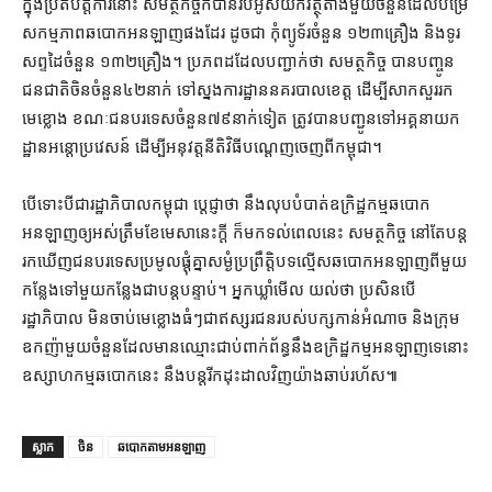
ក្នុង​ប្រតិបត្តិការ​នោះ សមត្ថកិច្ច​ក៏បាន​រឹបអូស​យក​វត្ថុតាង​មួយចំនួន​ដែល​បម្រើ​
សកម្មភាព​ឆបោក​អនឡាញ​ផង​ដែរ ដូចជា កុំព្យូទ័រ​ចំនួន ១២៣​គ្រឿង និង​ទូរ​
សព្ទ​ដៃ​ចំនួន ១៣២​គ្រឿង​។ ប្រភព​ដដែល​បញ្ជាក់​ថា សមត្ថកិច្ច បា​ន​បញ្ចូន​
ជន​ជាតិចិន​ចំនួន​៤២​នាក់ ទៅ​ស្នងការដ្ឋាន​នគរបាល​ខេត្ត ដើម្បី​សាក​សួររក​
មេខ្លោង ខណៈ​ជនបរទេស​ចំនួន​៧៩​នាក់​ទៀត ត្រូវ​បាន​បញ្ជូន​ទៅ​អគ្គនាយក
ដ្ឋាន​អន្តោប្រវេសន៍ ដើម្បី​អនុវត្ត​នីតិវិធី​បណ្តេញ​ចេញពី​កម្ពុជា។
បើទោះបីជា​រដ្ឋាភិបាល​កម្ពុជា ប្ដេជ្ញា​ថា នឹង​លុបបំបាត់​ឧក្រិដ្ឋកម្ម​ឆបោក​
អនឡាញ​ឲ្យ​អស់​ត្រឹម​ខែមេសា​នេះ​ក្តី ក៏​មក​ទល់​ពេល​នេះ សមត្ថកិច្ច នៅតែ​បន្ត​
រក​ឃើញ​ជនបរទេស​ប្រមូល​ផ្តុំ​គ្នា​សម្ងំ​ប្រព្រឹត្តិ​បទល្មើស​ឆបោក​អន​ឡាញ​ពី​មួយ​
កន្លែង​ទៅ​មួយ​កន្លែង​ជា​បន្តបន្ទាប់​។ អ្នកឃ្លាំមើល យល់​ថា ប្រសិនបើ​
រដ្ឋាភិបាល មិន​ចាប់​មេខ្លោង​ធំៗ​ជា​ឥស្សរជន​របស់​បក្ស​កាន់អំណាច និង​ក្រុម​
ឧកញ៉ា​មួយចំនួន​ដែល​មាន​ឈ្មោះ​ជាប់​ពាក់ព័ន្ធ​នឹង​ឧក្រិដ្ឋកម្ម​អនឡាញ​ទេ​នោះ
ឧស្សាហកម្ម​ឆបោក​នេះ នឹង​បន្ត​រីក​ដុះដាល​វិញ​យ៉ាង​ឆាប់រហ័ស៕
ស្លាក
ចិន
ឆបោកតាមអនឡាញ