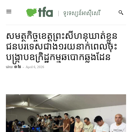
សមត្ថកិច្ច​ខេត្ត​ព្រះសីហនុ​ឃាត់ខ្លួន​
ជនបរទេស​ជាង​១​រយ​នាក់​ពេល​ចុះ​
បង្ក្រាប​ឧក្រិដ្ឋកម្ម​ឆបោក​ឆ្លងដែន
ដោយ
ថា ថៃ
-
April 6, 2026