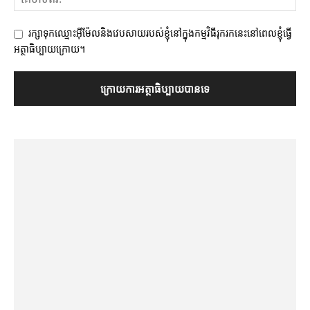
រក្សាទុកឈ្មោះអ៊ីម៉ែលនិងវេបសាយរបស់ខ្ញុំនៅក្នុងកម្មវិធីរុករកនេះនៅពេលខ្ញុំធ្វើ
អត្ថាធិប្បាយក្រោយ។