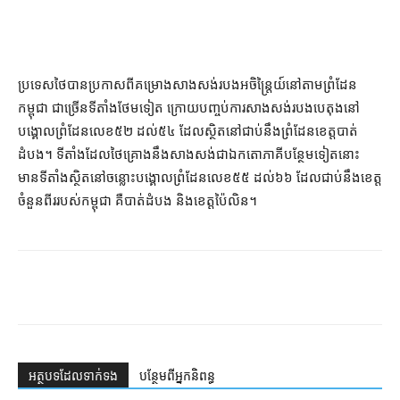
ប្រទេសថៃបានប្រកាសពីគម្រោងសាងសង់របងអចិន្ត្រៃយ៍នៅតាមព្រំដែន
កម្ពុជា ជាច្រើនទីតាំងថែមទៀត ក្រោយបញ្ចប់ការសាងសង់របងបេតុងនៅ
បង្គោលព្រំដែនលេខ៥២ ដល់៥៤ ដែលស្ថិតនៅជាប់នឹងព្រំដែនខេត្តបាត់
ដំបង។ ទីតាំងដែលថៃគ្រោងនឹងសាងសង់ជាឯកតោភាគីបន្ថែមទៀតនោះ
មានទីតាំងស្ថិតនៅចន្លោះបង្គោលព្រំដែនលេខ៥៥ ដល់៦៦ ដែលជាប់នឹងខេត្ត
ចំនួនពីររបស់កម្ពុជា គឺបាត់ដំបង និងខេត្តប៉ៃលិន។
អត្ថបទ​ដែល​ទាក់ទង
បន្ថែម​ពី​អ្នកនិពន្ធ