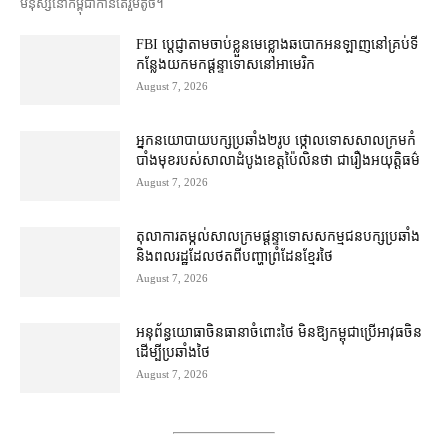
មនុស្ស​នៅ​កម្ពុជា​កាន់តែ​រួម​តូច។
FBI ប្ដេជ្ញា​តាម​ចាប់ខ្លួន​មេខ្លោង​ឆបោក​អនឡាញ​នៅ​គ្រប់​ទី
កន្លែង​យក​មក​ផ្ដន្ទាទោស​នៅ​អាមេរិក
August 7, 2026
អ្នកនយោបាយ​បក្ស​ប្រឆាំង​២​រូប ថ្កោលទោស​សាលក្រម​កំ
បាំងមុខ​របស់​សាលាដំបូង​ខេត្ត​ប៉ៃលិន​ថា ជា​រឿង​អយុត្តិធម៌
August 7, 2026
តុលាការ​តម្កល់​សាលក្រម​ផ្ដន្ទាទោស​សកម្មជន​បក្ស​ប្រឆាំង​
និង​ពលរដ្ឋ​ដែល​ថត​ពី​បញ្ហា​ព្រំដែន​ខ្មែរ​ថៃ
August 7, 2026
អនុព័ន្ធយោធា​ចិន​ធានា​ចំពោះ​ថៃ មិន​ឱ្យ​កម្ពុជា​ប្រើ​អាវុធ​ចិន​
ដើម្បី​ប្រឆាំង​ថៃ ​
August 7, 2026