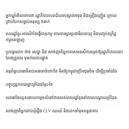
អ្នកឃ្លាំមើលចោទថា រដ្ឋាភិបាលបរាជ័យទប់ស្កាត់អាវុធ និងគ្រឿងញៀន ក្រោយ
គ្រាប់បែកសម្លាប់មនុស្ស ៦នាក់
ពលរដ្ឋខ្មែរ-អាមេរិកាំងធ្វើបាតុកម្ម ទាមទារស្ដារប្រជាធិបតេយ្យ និងបញ្ចប់ឧក្រិដ្ឋ
កម្មអនឡាញ
ប្រពន្ធ​លោក ថាច់ សេដ្ឋា និង សាច់ញាតិ​អ្នកទោស​មនសិការ​ទទូច​ឱ្យ​រដ្ឋាភិបាល​ដោះ
លែង​គ្រួសារ មុន​ការបោះឆ្នោត
អនុព័ន្ធយោធាចិនបានធានាចំពោះថៃ មិនឱ្យកម្ពុជាប្រើអាវុធចិន ដើម្បីប្រឆាំងថៃ
បច្ចុប្បន្នភាពជម្លោះព្រំដែនខ្មែរ-ថៃ
យោធាថៃឈូសឆាយកម្ទេចលំនៅឋានរបស់ពលរដ្ឋខ្មែរនៅតាមបណ្ដោយព្រំដែន
សាច់ញាតិអ្នកជាប់ឃុំរឿង CLV ឈរយំ និងដេកចាំមុនពន្ធនាគារ