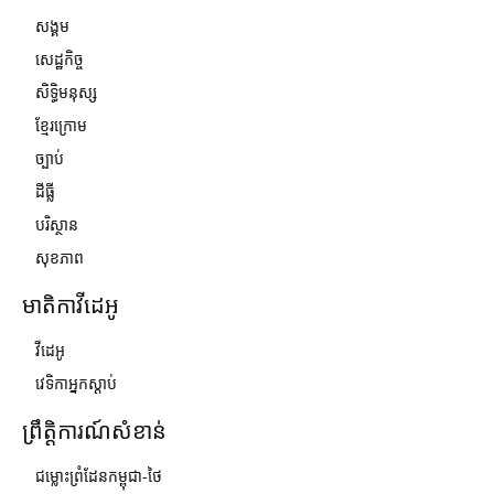
សង្គម
សេដ្ឋកិច្ច
សិទ្ធិមនុស្ស
ខ្មែរក្រោម
ច្បាប់
ដីធ្លី
បរិស្ថាន
សុខភាព
មាតិកាវីដេអូ
វីដេអូ
វេទិកាអ្នកស្ដាប់
ព្រឹត្តិការណ៍សំខាន់
ជម្លោះព្រំដែនកម្ពុជា-ថៃ