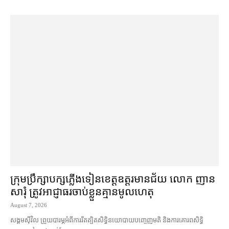
ក្រុមប្រឹក្សា​បក្ស​ភ្លើងទៀន​ខេត្ត​ឧត្ដរមានជ័យ លោក ញាន
សារុំ ត្រូវ​អាជ្ញាធរ​ចាប់ខ្លួន​គ្មាន​មូលហេតុ
August 7, 2026
សង្គម​ស៊ីវិល ព្រួយបារម្ភ​អំពី​ការ​រឹតត្បិត​សិទ្ធិ​នយោបាយ​បញ្ចេញមតិ និង​ការគោរព​សិទ្ធិ