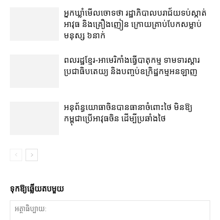
អ្នកឃ្លាំមើលចោទថា រដ្ឋាភិបាលបរាជ័យទប់ស្កាត់
អាវុធ និងគ្រឿងញៀន ក្រោយគ្រាប់បែកសម្លាប់
មនុស្ស ៦នាក់
ពលរដ្ឋខ្មែរ-អាមេរិកាំងធ្វើបាតុកម្ម ទាមទារស្ដារ
ប្រជាធិបតេយ្យ និងបញ្ចប់ឧក្រិដ្ឋកម្មអនឡាញ
អនុព័ន្ធយោធាចិនបានធានាចំពោះថៃ មិនឱ្យ
កម្ពុជាប្រើអាវុធចិន ដើម្បីប្រឆាំងថៃ
ទុក​ឱ្យ​ឆ្លើយ​តប​មួយ