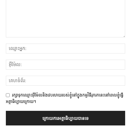
រក្សាទុកឈ្មោះអ៊ីម៉ែលនិងវេបសាយរបស់ខ្ញុំនៅក្នុងកម្មវិធីរុករកនេះនៅពេលខ្ញុំធ្វើ
អត្ថាធិប្បាយក្រោយ។