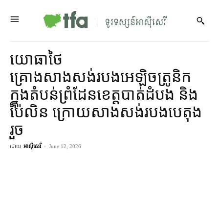
យោធាថៃ
គ្រោងសាងសង់របងអេឡិចត្រូនិក
ក្នុងតំបន់ព្រំដែនខេត្តបាត់ដំបង និង
ប៉ៃលិន ក្រោយសាងសង់របងបេតុង
រួច
ដោយ
អាស៊ីសេរី
-
June 12, 2026