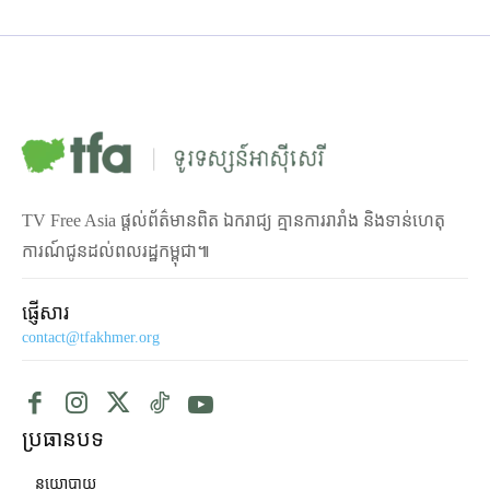
TV Free Asia ផ្ដល់ព័ត៌មានពិត ឯករាជ្យ គ្មានការរារាំង និងទាន់ហេតុ
ការណ៍ជូនដល់ពលរដ្ឋកម្ពុជា៕
ផ្ញើសារ
contact@tfakhmer.org
ប្រធានបទ
នយោបាយ