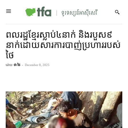
ពលរដ្ឋ​ខ្មែរ​ស្លាប់​៤​នាក់ និង​របួស​៩​
នាក់​ដោយសារ​ការ​បាញ់​ប្រហារ​របស់​
ថៃ
ដោយ
ថា ថៃ
-
December 8, 2025