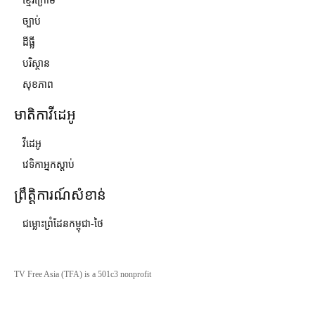
ខ្មែរក្រោម
ច្បាប់
ដីធ្លី
បរិស្ថាន
សុខភាព
មាតិកាវីដេអូ
វីដេអូ
វេទិកាអ្នកស្ដាប់
ព្រឹត្តិការណ៍សំខាន់
ជម្លោះព្រំដែនកម្ពុជា-ថៃ
TV Free Asia (TFA) is a 501c3 nonprofit