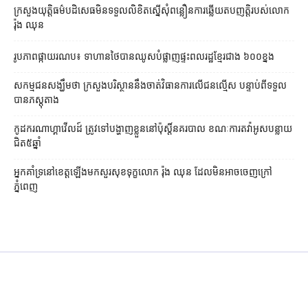
ក្រសួងយុត្តិធម៌​បដិសេធ​មិន​ទទួល​លិខិត​ស្នើសុំ​ពន្លឿន​ការ​ឆ្លើយតប​ញត្តិ​របស់​លោក
រ៉ុង ឈុន
រូបភាពផ្កាយរណប៖ ទាហានថៃបានឈូសបំផ្លាញផ្ទះពលរដ្ឋខ្មែរជាង ៦០០ខ្នង
សកម្មជនសង្ឃឹមថា ក្រសួងបរិស្ថាននឹងចាត់វិធានការលើជនល្មើស បន្ទាប់ពីទទួល
បានភស្ដុតាង
កូដករណាហ្គាវើលដ៍ ត្រូវទៅបង្ហាញខ្លួននៅប៉ុស្ដិ៍នគរបាល ខណៈការតវ៉ាអូសបន្លាយ
ជិត៥ឆ្នាំ
អ្នកគាំទ្រនៅខេត្តឡើងមកសួរសុខទុក្ខលោក រ៉ុង ឈុន ដែលមិនអាចចេញក្រៅ
ភ្នំពេញ