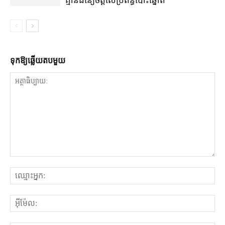
គ្មាន​ជំនឿ​ចិត្ត​លើ​ប្រព័ន្ធ​បោះឆ្នោត
ទុក​ឱ្យ​ឆ្លើយ​តប​មួយ