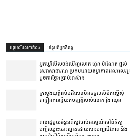
អត្ថបទ​ដែល​ទាក់ទង
បន្ថែម​ពី​អ្នកនិពន្ធ
អ្នកឃ្លាំមើល​ចង់​ឃើញ​លោក ហ៊ុន ម៉ាណែត ផ្ដល់​
សេវា​សាធារណៈ​ប្រកបដោយ​តម្លាភាព​ដល់​ពលរដ្ឋ​
ដូច​ការ​ថ្លែង​ប្រាប់​អាស៊ាន
ក្រសួងយុត្តិធម៌​បដិសេធ​មិន​ទទួល​លិខិត​ស្នើសុំ​
ពន្លឿន​ការ​ឆ្លើយតប​ញត្តិ​របស់​លោក រ៉ុង ឈុន
ពលរដ្ឋ​មួយចំនួន​ពុំ​សូវ​ចាប់អារម្មណ៍​ទៅ​ពិនិត្យ​
បញ្ជី​ឈ្មោះ​បោះឆ្នោត​ដោយសារ​បញ្ហា​ជីវភាព និង​