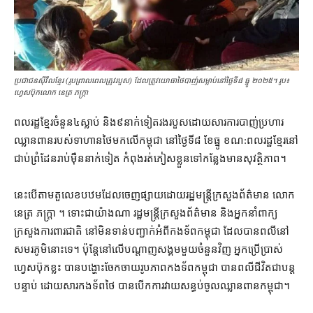
ប្រជាជនស៊ីវីលខ្មែរ (រូបព្រាលពេលត្រូវ​របួស) ដែលត្រូវ​យោធាថៃ​​បាញ់សម្លាប់​នៅ​ថ្ងៃទី៨ ធ្នូ ២០២៥។ រូប៖
ហ្វេសប៊ុកលោក នេត្រ ភក្ត្រា
ពលរដ្ឋ​ខ្មែរ​ចំនួន​៤​ស្លាប់ និង​៩​នាក់​ទៀត​រងរបួស​ដោយ​សារ​ការ​បាញ់ប្រហារ​
ឈ្លានពាន​របស់​ទាហាន​ថៃ​មក​លើ​កម្ពុជា នៅ​ថ្ងៃទី​៨ ខែធ្នូ ខណ:ពលរដ្ឋ​ខ្មែរ​នៅ​
ជាប់​ព្រំដែន​រាប់ម៉ឺន​នាក់​ទៀត កំពុង​រត់​ភៀសខ្លួន​ទៅ​កន្លែង​មាន​សុវត្ថិភាព។
នេះ​បើ​តាម​តួលេខ​បឋម​ដែល​ចេញផ្សាយ​ដោយ​រដ្ឋមន្ត្រីក្រសួង​ព័ត៌មាន លោក
នេត្រ ភក្ត្រា ។ ទោះជា​យ៉ាងណា រដ្ឋមន្ត្រីក្រសួង​ព័ត៌មាន និង​អ្នកនាំពាក្យ​
ក្រសួងការពារជាតិ នៅ​មិនទាន់​បញ្ជាក់​អំពី​កងទ័ព​កម្ពុជា ដែល​បាន​ពលី​នៅ​
សមរភូមិ​នោះ​ទេ។ ប៉ុន្តែ​នៅ​លើ​បណ្តាញ​សង្គម​មួយចំនួន​វិញ អ្នកប្រើប្រាស់​
ហ្វេសប៊ុក​ខ្លះ បាន​បង្ហោះ​ចែកចាយ​រូបភាព​កងទ័ព​កម្ពុជា បាន​ពលី​ជីវិត​ជា​បន្ត
បន្ទាប់ ដោយសារ​កងទ័ព​ថៃ បាន​បើក​ការ​វាយ​សន្ធប់​ចូល​ឈ្លានពាន​កម្ពុជា។