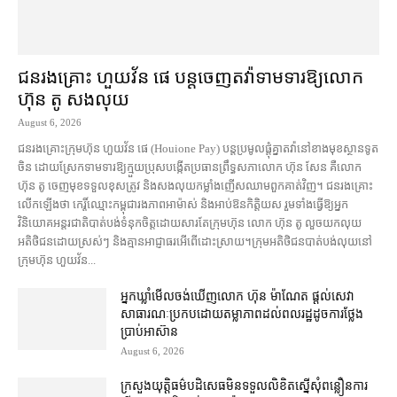
ជនរងគ្រោះ ហួយវ័ន ផេ បន្ត​ចេញ​តវ៉ា​ទាមទារ​ឱ្យ​លោក
ហ៊ុន តូ សង​លុយ
August 6, 2026
ជនរងគ្រោះ​ក្រុមហ៊ុន ហួយវ័ន ផេ (Houione Pay) បន្ត​ប្រមូល​ផ្ដុំគ្នា​តវ៉ា​នៅ​ខាងមុខ​ស្ថានទូត​
ចិន ដោយ​ស្រែក​ទាមទារ​ឱ្យ​ក្មួយប្រុស​បង្កើត​ប្រធាន​ព្រឹទ្ធសភា​លោក ហ៊ុន សែន គឺ​លោក
ហ៊ុន តូ ចេញមុខ​ទទួលខុសត្រូវ និង​សង​លុយ​កម្លាំង​ញើស​ឈាម​ពួកគាត់​វិញ​។ ជនរងគ្រោះ​
លើកឡើង​ថា កេរ្តិ៍ឈ្មោះ​កម្ពុជា​រង​ភាព​អាម៉ាស់ និង​អាប់ឱន​កិត្តិយស រួម​ទាំង​ធ្វើ​ឱ្យ​អ្នក​
វិនិយោគ​អន្តរជាតិ​បាត់បង់​ទំនុកចិត្ត​ដោយសារតែ​ក្រុមហ៊ុន លោក ហ៊ុន តូ លួច​យក​លុយ​
អតិថិជន​ដោយ​ស្រស់ៗ និង​គ្មាន​អាជ្ញាធរ​អើពើ​ដោះស្រាយ។ក្រុម​អតិថិជន​បាត់បង់​លុយ​នៅ​
ក្រុមហ៊ុន ហួយវ័ន...
អ្នកឃ្លាំមើល​ចង់​ឃើញ​លោក ហ៊ុន ម៉ាណែត ផ្ដល់​សេវា​
សាធារណៈ​ប្រកបដោយ​តម្លាភាព​ដល់​ពលរដ្ឋ​ដូច​ការ​ថ្លែង​
ប្រាប់​អាស៊ាន
August 6, 2026
ក្រសួងយុត្តិធម៌​បដិសេធ​មិន​ទទួល​លិខិត​ស្នើសុំ​ពន្លឿន​ការ​