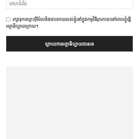
រក្សាទុកឈ្មោះអ៊ីម៉ែលនិងវេបសាយរបស់ខ្ញុំនៅក្នុងកម្មវិធីរុករកនេះនៅពេលខ្ញុំធ្វើ
អត្ថាធិប្បាយក្រោយ។