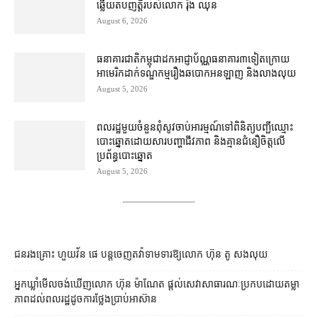
ឆ្លើយតប​ញត្តិ​របស់​លោក រ៉ុង ឈុន
August 6, 2026
ធនាគារជាតិ​កម្ពុជា​ដក​អាជ្ញាប័ណ្ណ​ធនាគារ​៣​​ទៀត​ក្រោយ​
អាមេរិក​ដាក់​ទណ្ឌកម្ម​​រឿង​ឆបោក​អនឡាញ និង​លាងលុយ
August 5, 2026
ពលរដ្ឋ​មួយចំនួន​ពុំ​សូវ​ចាប់អារម្មណ៍​ទៅ​ពិនិត្យ​បញ្ជី​ឈ្មោះ​
បោះឆ្នោត​ដោយសារ​បញ្ហា​ជីវភាព និង​គ្មាន​ជំនឿ​ចិត្ត​លើ​
ប្រព័ន្ធ​បោះឆ្នោត
August 5, 2026
ជនរងគ្រោះ ហួយវ័ន ផេ បន្ត​ចេញ​តវ៉ា​ទាមទារ​ឱ្យ​លោក ហ៊ុន តូ សង​លុយ
អ្នកឃ្លាំមើល​ចង់​ឃើញ​លោក ហ៊ុន ម៉ាណែត ផ្ដល់​សេវា​សាធារណៈ​ប្រកបដោយ​តម្លា
ភាព​ដល់​ពលរដ្ឋ​ដូច​ការ​ថ្លែង​ប្រាប់​អាស៊ាន