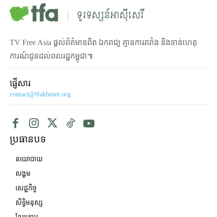
TV Free Asia ផ្ដល់ព័ត៌មានពិត ឯករាជ្យ គ្មានការរារាំង និងទាន់ហេតុ
ការណ៍ជូនដល់ពលរដ្ឋកម្ពុជា៕
ផ្ញើសារ
contact@tfakhmer.org
ប្រធានបទ
នយោបាយ
សង្គម
សេដ្ឋកិច្ច
សិទ្ធិមនុស្ស