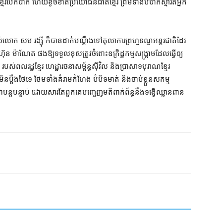
ាតិខ្មែរ​បែកបាក់ ហើយ​ខូចខាត​ប្រយោជន៍​ជាតិខ្មែរ ព្រមទាំង​បំបាក់​ស្មារតី​អ្នក​
់​លោក សម រង្ស៊ី ក៏បាន​ដាក់​បណ្តឹង​ទៅ​តុលាការ​ព្រហ្មទណ្ឌ​អន្តរជាតិ​ដែរ
៊ុន ម៉ាណែត ផង​ឱ្យ​ទទួល​ខុសត្រូវ​ចំពោះ​ឧក្រិដ្ឋកម្ម​សង្គ្រាម​ដែល​ធ្វើ​ឲ្យ​
 របស់​ពលរដ្ឋ​ខ្មែរ ហេដ្ឋារចនាសម្ព័ន្ធ​ស៊ីវិល និង​ប្រាសាទបុរាណ​ខ្មែរ​
​ប្តឹង​ថៃ​ទេ ថែមទាំង​គំរាមកំហែង បំបិទមាត់ និង​ចាប់ខ្លួន​សកម្ម​
ន្តបន្ទាប់ ដោយសារតែ​ពួកគេ​បញ្ចេញមតិ​ពាក់ព័ន្ធ​នឹង​ទង្វើ​ឈ្លានពាន​