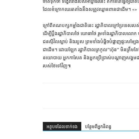
ចាត់ទុកថា ទង្វើ​រារាំង​របស់​អាជ្ញាធរ​នេះ គឺ​កាន់តែ​ធ្វើ​ឲ្យ​ជ
ដែល​ខំ​ក្រោកឈរ​តតាំង​នឹង​សត្រូវ​ឈ្លានពាន​ជាដើម។ «»
ក្រៅពី​គណបក្ស​កម្លាំង​ជាតិ​នេះ រដ្ឋាភិបាល​ក្រៅប្រទេស​របស
ដើម្បី​ប្តឹង​រដ្ឋាភិបាល​ថៃ យោធា​ថៃ រួម​ទាំង​រដ្ឋាភិបាល​លោក ហ
ជន​ស៊ីវិល​ស្លាប់ និង​របួស ព្រមទាំង​បំផ្លិចបំផ្លាញ​ផ្ទះសម្បែង
ជាដើម។ ដោយឡែក រដ្ឋាភិបាល​ត្រកូល​”​ហ៊ុន​” មិន​ត្រឹមតែ​មិន
នយោបាយ អ្នកកាសែត និង​អ្នកប្រើប្រាស់​បណ្ដាញ​សង្គម​ជា​ប
របស់​ថៃ​ទៅវិញ៕
អត្ថបទ​ដែល​ទាក់ទង
បន្ថែម​ពី​អ្នកនិពន្ធ