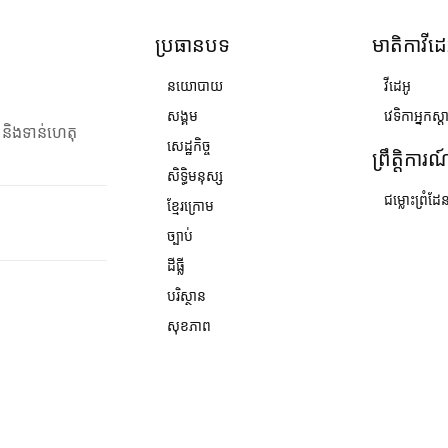
ប្រធានបទ
មាតិកាវីដេ
នយោបាយ
វីដេអូ
សង្គម
វេទិកាអ្នកស្ដ
ង និងទាន់ហេតុ
សេដ្ឋកិច្ច
ព្រឹត្តិការ
សិទ្ធិមនុស្ស
ជម្លោះព្រំដែ
ខ្មែរក្រោម
ច្បាប់
ដីធ្លី
បរិស្ថាន
សុខភាព