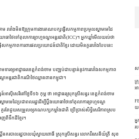
 រារាំង​មិន​ឱ្យ​ក្រុមការងារ​គណបក្ស​ធ្វើ​សកម្មភាព​ប្រមូល​ស្នាម​មេដៃ​
់​យោធា​ថៃ​ទៅ​តុលាការ​ព្រហ្មទណ្ឌ​អន្តរជាតិ​(ICC)​។ អ្នកឃ្លាំមើល​យល់ថា
្វើ​សកម្មភាព​ការពារ​ផលប្រយោជន៍​ជាតិខ្មែរ ដោយ​មិន​គួរ​រារាំង​បែបនេះ​
សា
មទារ​ឲ្យ​អាជ្ញាធរ​ខេត្ត​កំពង់ចាម បញ្ឈប់​ជាបន្ទាន់​នូវ​ការរារាំង​សកម្មភាព​
មទណ្ឌ​អន្តរជាតិ​ករណី​ថៃ​ឈ្លានពាន​កម្ពុជា។
ក្
អាជ
​អាស៊ីសេរី​នៅ​ថ្ងៃទី​១៦ កុម្ភៈ​ថា អាជ្ញាធរ​ស្រុក​ស្រីសន្ធរ ខេត្ត​កំពង់ចាម
FB
្នាម​មេដៃ​ប្រជា​ពលរដ្ឋ​ដើម្បី​ប្តឹង​យោធា​ថៃ​ទៅ​តុលាការ​ព្រហ្មទណ្ឌ​
យក
រតែ​ជួយ​សម្រួល​ឲ្យ​គណបក្ស​កម្លាំង​ជាតិ ប្រើប្រាស់​សិទ្ធិ​សេរីភាព​ស្រប​
ញពី​ទឹកដី​ខ្មែរ។
អ្
រប
ិ៍​នគរបាល​រដ្ឋ​បាល​ឃុំ​ស្វាយពោធិ៍ ស្រុក​ស្រីសន្ធរ លោក​វីរសេនីយ៍ត្រី សុខ