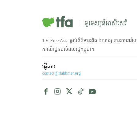
TV Free Asia ផ្ដល់ព័ត៌មានពិត ឯករាជ្យ គ្មានការរារាំ
ការណ៍ជូនដល់ពលរដ្ឋកម្ពុជា៕
ផ្ញើសារ
contact@tfakhmer.org