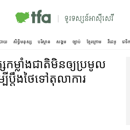
បាយ
សិទ្ធិមនុស្ស
បរិស្ថាន
សង្គម
ច្បាប់
ខ្មែរក្រោម
វីដេអូ
វេទិក
កម្លាំង​ជាតិ​មិន​ឲ្យ​ប្រមូល​
ី​ប្តឹង​ថៃ​ទៅ​តុលាការ​