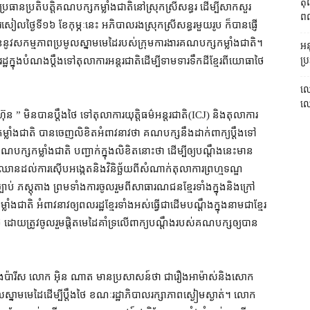
តុ
ធាន​ប្រតិបត្តិ​គណបក្ស​កម្លាំង​ជាតិ​នៅ​ស្រុក​ស្រី​សន្ធរ ដើម្បី​សាកសួរ​
ពលរ
ល​ថ្ងៃទី​១៦ ខែ​កុម្ភៈ​នេះ អភិបាលរង​ស្រុក​ស្រី​សន្ធរ​មួយ​រូប ក៏បាន​ផ្ញើ​
្ទាន់​នូវ​សកម្មភាព​ប្រមូល​ស្នាម​មេដៃ​របស់​ក្រុមការងារ​គណបក្ស​កម្លាំង​ជាតិ។
អនុ
ប្រ
្នុង​បំណង​ប្តឹង​ទៅ​តុលាការ​អន្តរជាតិ​ដើម្បី​ទាមទារ​ទឹកដី​ខ្មែរ​ពី​យោធា​ថៃ​
លោ
លោក
 មិនបាន​ប្តឹង​ថៃ ទៅ​តុលាការ​យុត្តិធម៌​អន្តរជាតិ​(ICJ) និង​តុលាការ​
្លាំង​ជាតិ បាន​ចេញ​លិខិត​អំពាវនាវ​ថា គណបក្ស​នឹង​ដាក់​ពាក្យ​ប្តឹង​ទៅ​
ក្ស​កម្លាំង​ជាតិ បញ្ជាក់​ក្នុង​លិខិត​នោះ​ថា ដើម្បី​ឲ្យ​បណ្តឹង​នេះ​មាន​
​ឈាន​ដល់​ការស៊ើបអង្កេត​និង​វិនិច្ឆ័យ​ពី​សំណាក់​តុលាការ​ព្រហ្មទណ្ឌ​
ប់ ភស្តុតាង ព្រមទាំង​ការចូលរួម​ពី​សាធារណជន​ខ្មែរ​ទាំង​ក្នុង​និង​ក្រៅ
ជាតិ អំពាវនាវ​ឲ្យ​ពលរដ្ឋ​ខ្មែរ​ទាំងអស់​ធ្វើជា​ដើម​បណ្តឹង​ក្នុងនាម​ជា​ខ្មែរ​
 ដោយ​ត្រូវ​ចូលរួម​ផ្ដិតមេដៃ​គាំទ្រ​លើ​ពាក្យ​បណ្តឹង​របស់​គណបក្ស​ឲ្យ​បាន​
ាព​ទីក្រុង​ប៉ារីស លោក អ៊ិន ណាត មាន​ប្រសាសន៍​ថា ជា​រឿង​អាម៉ាស់​និង​សោក
ល​ស្នាម​មេដៃ​ដើម្បី​ប្តឹង​ថៃ ខណៈ​រដ្ឋាភិបាល​រក្សា​ភាព​ស្ងៀមស្ងាត់។ លោក​