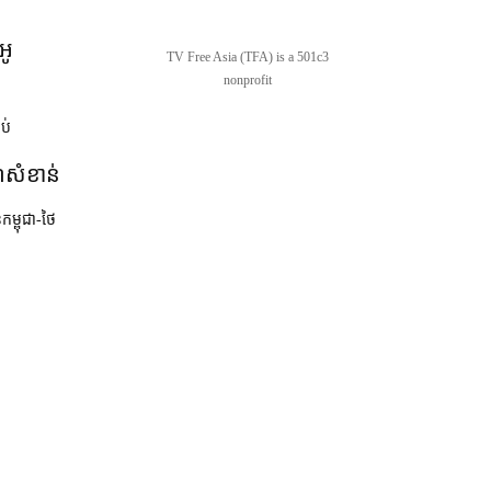
អូ
TV Free Asia (TFA) is a 501c3
nonprofit
ាប់
ណ៍សំខាន់
នកម្ពុជា-ថៃ