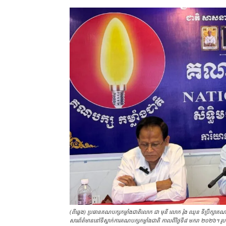
(​ពីឆ្វេង) ប្រធាន​គណបក្ស​កម្លាំង​ជាតិ​លោក ជា មុនី លោក រ៉ុង ឈុន ទីប្រឹក្សា​គណប
សារព័ត៌​មាននៅ​ទីស្នាក់ការ​គណបក្ស​កម្លាំង​ជាតិ កាល​ពី​ថ្ងៃទី​៨ មករា ២០២៦។ រូប