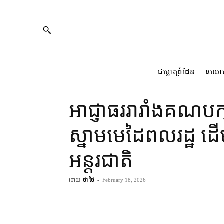
ជម្លោះព្រំដែន
នយោ
អាជ្ញាធរ​រារាំង​គណបក្ស​
ស្នាម​មេដៃ​ពលរដ្ឋ ដើម្ប
អន្តរជាតិ
ដោយ
ថា ថៃ
-
February 18, 2026