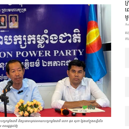
ក្
លោ
ម
Au
សង្
ការ
ក្ស​កម្លាំង​ជាតិ និង​ប្រធាន​យុវជន​គណបក្សកម្លាំង​ជាតិ លោក ផុន សុភា ថ្លែង​នៅក្នុង​សន្និសីទ​
៖ ពលរដ្ឋផ្ដល់ឱ្យ