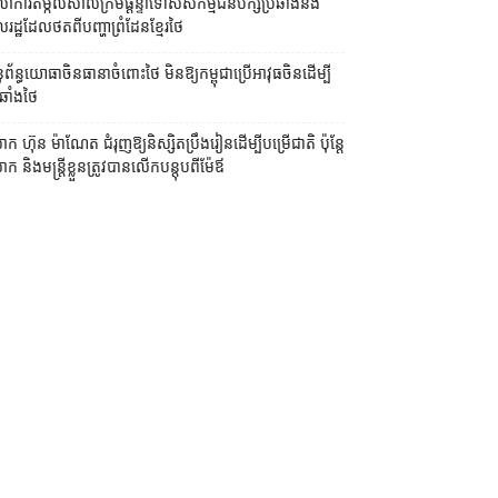
លាការ​តម្កល់​សាលក្រម​ផ្ដន្ទាទោស​សកម្មជន​បក្ស​ប្រឆាំង​និង​
ដ្ឋ​ដែល​ថត​ពី​បញ្ហា​ព្រំដែន​ខ្មែរ​ថៃ
ព័ន្ធយោធា​ចិន​ធានា​ចំពោះ​ថៃ មិន​ឱ្យ​កម្ពុជា​ប្រើ​អាវុធ​ចិន​ដើម្បី​
ឆាំង​ថៃ ​
ក ហ៊ុន ម៉ាណែត ជំរុញ​ឱ្យ​និស្សិត​ប្រឹងរៀន​ដើម្បី​បម្រើ​ជាតិ ប៉ុន្តែ​
 និង​មន្ត្រី​​ខ្លួន​ត្រូវ​បាន​លើក​បន្តុប​ពី​ម៉ែឪ