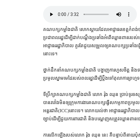
គណបក្ស​កម្លាំង​ជាតិ សោកស្តាយ​ដែល​អាជ្ញាធរ​ខេត្ត​កំពង់ចាម
ប្រជាពលរដ្ឋ​ដើម្បី​ដាក់​បណ្តឹង​ប្រឆាំង​អំពើ​ឈ្លានពាន​របស
អាជ្ញាធរ​រដ្ឋាភិបាល គួរតែ​ជួយ​សម្រួល​ឲ្យ​គណបក្សប្រឆាំង​ធ
នោះ​ទេ។
ថ្នាក់ដឹកនាំ​គណបក្ស​កម្លាំង​ជាតិ បង្ហាញ​ការ​ហួសចិត្ត និង​ទា
ប្រមូល​ស្នាម​មេដៃ​របស់​ពលរដ្ឋ​ដើម្បី​ប្តឹង​ទៅ​តុលាការ​ព្រហ្
ទីប្រឹក្សា​គណបក្ស​កម្លាំង​ជាតិ លោក រ៉ុង ឈុន ប្រាប់​ទូរទស្សន៍
បាន​រារាំង​មិន​ឲ្យ​ក្រុមការងារ​គណបក្ស​ធ្វើ​សកម្មភាព​ប្រមូល​ស
អន្តរជាតិ​(ICC)​នោះ​ទេ។ លោក​យល់​ថា អាជ្ញាធរ​រដ្ឋាភិបាល គួ
ច្បាប់​ដើម្បី​ជួយ​ការពារ​ជាតិ និង​បណ្តេញ​សត្រូវ​ឈ្លានពាន​ចេ
ការ​លើកឡើង​របស់​លោក រ៉ុង ឈុន នេះ គឺ​បន្ទាប់ពី​នាយ​ប៉ុស្ត