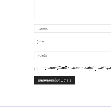
រក្សាទុកឈ្មោះអ៊ីម៉ែលនិងវេបសាយរបស់ខ្ញុំនៅក្នុងកម្មវិធីរុ