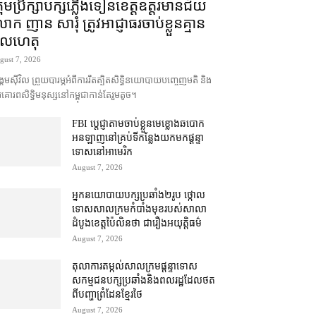
រុមប្រឹក្សា​បក្ស​ភ្លើងទៀន​ខេត្ត​ឧត្ដរមានជ័យ
ក ញាន សារុំ ត្រូវ​អាជ្ញាធរ​ចាប់ខ្លួន​គ្មាន​
ូលហេតុ
gust 7, 2026
គម​ស៊ីវិល ព្រួយបារម្ភ​អំពី​ការ​រឹតត្បិត​សិទ្ធិ​នយោបាយ​បញ្ចេញមតិ និង​
គោរព​សិទ្ធិមនុស្ស​នៅ​កម្ពុជា​កាន់តែ​រួម​តូច។
FBI ប្ដេជ្ញា​តាម​ចាប់ខ្លួន​មេខ្លោង​ឆបោក​
អនឡាញ​នៅ​គ្រប់​ទីកន្លែង​យក​មក​ផ្ដន្ទា
ទោស​នៅ​អាមេរិក
August 7, 2026
អ្នកនយោបាយ​បក្ស​ប្រឆាំង​២​រូប ថ្កោល
ទោស​សាលក្រម​កំបាំងមុខ​របស់​សាលា
ដំបូង​ខេត្ត​ប៉ៃលិន​ថា ជា​រឿង​អយុត្តិធម៌
August 7, 2026
តុលាការ​តម្កល់​សាលក្រម​ផ្ដន្ទាទោស​
សកម្មជន​បក្ស​ប្រឆាំង​និង​ពលរដ្ឋ​ដែល​ថត​
ពី​បញ្ហា​ព្រំដែន​ខ្មែរ​ថៃ
August 7, 2026