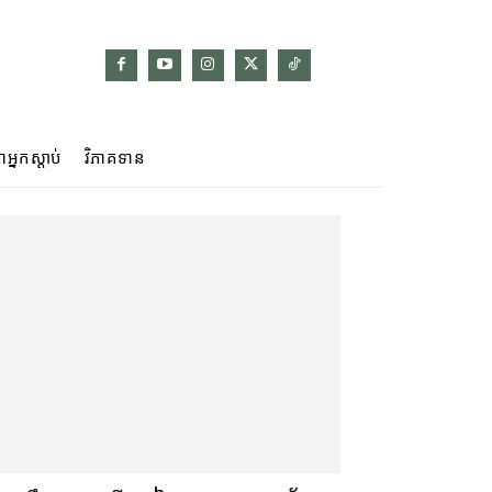
ាអ្នកស្ដាប់
វិភាគទាន