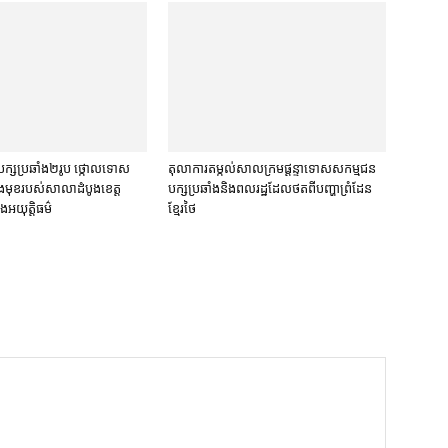
្ស​ប្រឆាំង​២​រូប ថ្កោលទោស​
តុលាការ​តម្កល់​សាលក្រម​ផ្ដន្ទាទោស​សកម្មជន​
មុខ​របស់​សាលាដំបូង​ខេត្ត​
បក្ស​ប្រឆាំង​និង​ពលរដ្ឋ​ដែល​ថត​ពី​បញ្ហា​ព្រំដែន​
ង​អយុត្តិធម៌
ខ្មែរ​ថៃ