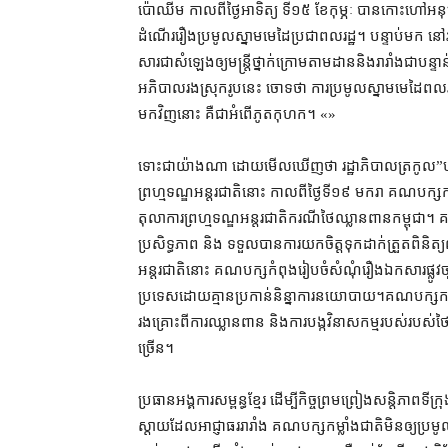
ប៉ោឈីម កាល​ពី​ថ្ងៃអាទិត្យ ទី​១៥ ខែ​កុម្ភៈ បាន​កោះហៅ​អនុប្រ
ដំណើររឿង​ប្រមូល​ស្នាម​មេដៃ​ប្រជាពលរដ្ឋ​។ បន្ទាប់​មក នៅ​រសៀ
សារ​ជា​សំឡេង​ឲ្យ​មន្ត្រី​ថ្នាក់ក្រោម​តាមដាន​និង​រារាំង​ជាបន
អភិបាលរង​ស្រុក​រូប​នេះ ចោទ​ថា ការ​ប្រមូល​ស្នាម​មេដៃ​ពលរដ្ឋ​ក
មកវិញ​នោះ គឺជា​អំពើ​ភូត​កុហក។ «»
ទោះជា​យ៉ាងណា ដោយ​មើល​ឃើញ​ថា រដ្ឋាភិបាល​ត្រកូល​”​ហ៊ុន ”
ព្រហ្មទណ្ឌ​អន្តរជាតិ​នោះ កាលពី​ថ្ងៃទី​១៩ មករា គណបក្ស​កម
តុលាការ​ព្រហ្មទណ្ឌ​អន្តរជាតិ​ករណី​ថៃ​ឈ្លានពាន​កម្ពុជា។ គណប
ប្រសិទ្ធភាព និង ទទួល​បាន​ការ​យកចិត្ត​ទុកដាក់​ត្រួតពិនិត្យ
អន្តរជាតិ​នោះ គណបក្ស​កំពុង​រៀបចំ​សំណុំរឿង​ឯកសារ​ផ្លូវច្បា
ប្រទេស​ដោយ​គ្មាន​ប្រកាន់​និន្នាការ​នយោបាយ​។​គណបក្ស​កម្លាំង​
រងគ្រោះ​ពី​ការឈ្លានពាន និង​ការ​បង្ក​វិនាសកម្ម​របស់​របស់​ថៃ
ច្រើន។
ប្រធាន​អង្គការ​សម្ពន្ធ​ខ្មែរ ដើម្បី​កិច្ចព្រមព្រៀង​សន្តិភ
ស្តាយ​ដែល​អាជ្ញាធរ​រារាំង គណបក្ស​កម្លាំង​ជាតិ​មិន​ឲ្យ​ប្រមូ