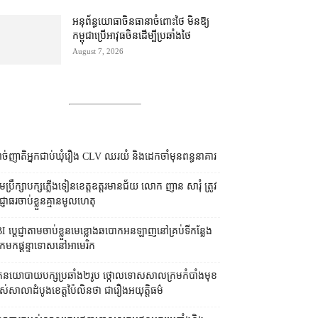
អនុព័ន្ធយោធា​ចិន​ធានា​ចំពោះ​ថៃ មិន​ឱ្យ​
កម្ពុជា​ប្រើ​អាវុធ​ចិន​ដើម្បី​ប្រឆាំង​ថៃ ​
August 7, 2026
ច់ញាតិអ្នកជាប់ឃុំរឿង CLV ឈរយំ និងដេកចាំមុនពន្ធនាគារ
រុមប្រឹក្សា​បក្ស​ភ្លើងទៀន​ខេត្ត​ឧត្ដរមានជ័យ លោក ញាន សារុំ ត្រូវ​
្ញាធរ​ចាប់ខ្លួន​គ្មាន​មូលហេតុ
I ប្ដេជ្ញា​តាម​ចាប់ខ្លួន​មេខ្លោង​ឆបោក​អនឡាញ​នៅ​គ្រប់​ទីកន្លែង​
​មក​ផ្ដន្ទាទោស​នៅ​អាមេរិក
នកនយោបាយ​បក្ស​ប្រឆាំង​២​រូប ថ្កោលទោស​សាលក្រម​កំបាំងមុខ​
ស់​សាលាដំបូង​ខេត្ត​ប៉ៃលិន​ថា ជា​រឿង​អយុត្តិធម៌