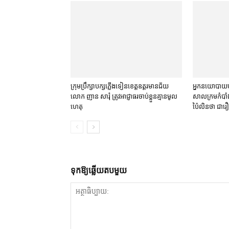
ក្រុមប្រឹក្សា​បក្ស​ភ្លើងទៀន​ខេត្ត​ឧត្ដរមានជ័យ
អ្នកនយោបាយ​បក
លោក ញាន សារុំ ត្រូវ​អាជ្ញាធរ​ចាប់ខ្លួន​គ្មាន​មូល
សាលក្រម​កំបាំង
ហេតុ
ប៉ៃលិន​ថា ជា​រឿ
ទុក​ឱ្យ​ឆ្លើយ​តប​មួយ