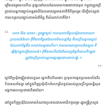
ច្រើនដង​រួចមក​ហើយ ដូច្នេះ​នៅពេល​ដែល​មាន​ការចរចា​ខាងមុខ កម្ពុជា​ត្រូវ​ប្រើ
ប្រាស់​យន្តការ​ច្បាប់​អន្តរជាតិ​ដែល​មាន​វត្តមាន​ភាគី​ទី​បី​ចូលរួម ដើម្បី​ទប់ស្កាត់​
ការ​បកស្រាយ​ច្បាប់​តាម​អំពើ​ចិត្ត ពី​សំណាក់​ភាគី​ថៃ។
លោក ម៉ែន ណាត៖ «
ក្នុង​ផ្លូវច្បាប់ កាលណា​ភាគី​មួយទៀត​ទាមទារ​យក​
ប្រយោជន៍​ធំ​ពេក អ៊ីចឹង​ភាគី​ម្ខាង​ដែល​គេ​មិន​ពេញចិត្ត គឺ​គេ​ប្រើ​យន្តការ​ច្បាប់​
ដែល​ពាក់ព័ន្ធ​នឹង មក​ដាក់​សម្ពាធ​ហើយ​។ កាលណា​ដោះស្រាយ​មិន​ស្អាត គឺ​
ធ្វើ​ឱ្យ​កម្ពុជា​ហ្នឹង​ខាតបង់។ អ៊ីចឹង​ទោះបីជា​ថៃ​មិន​ពេញចិត្ត​ក៏ដោយ​ក៏​កម្ពុជា​
ត្រូវតែ​ប្រើប្រាស់​យន្តការ​ផ្សះផ្សា​ដោយ​ចាប់បង្ខំ
»។
ក្រៅពី​ប្រជុំ​ចង្អៀត​ជា​លក្ខណៈ​ទ្វេភាគី​ហើយ​នោះ ប្រមុខ​ការទូត​ប្រទេស​ទាំងពីរ​
ក៏បាន​តតាំង​គ្នា នៅក្នុង​កិច្ចប្រជុំ​បើកចំហ​កម្រិត​ខ្ពស់​របស់​ក្រុមប្រឹក្សាសន្តិសុខ​
អង្គការសហប្រជាជាតិ​ផង​ដែរ​។​
នៅក្នុង​កិច្ចប្រជុំ​ដែល​មាន​តំណាង​ប្រទេស​ជា​សមាជិក​ចូលរួម រដ្ឋមន្ត្រី​ក្រសួង