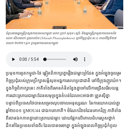
ជំនួបរវាងរដ្ឋមន្ត្រី​ក្រសួងការបរទេស​កម្ពុជា លោក ប្រាក់ សុខុន (ស្ដាំ) និង​រដ្ឋមន្ត្រី​ក្រសួងការបរទេស​ថៃ
លោក សីហាសាក់ ភួងកេតកែវ (Sihasak Phuangketkeow) ក្រៅកិច្ចប្រជុំ​អ.ស.ប កាលពីថ្ងៃទី២៧
ឧសភា ២០២៦។ រូប៖ ក្រសួងការបរទេសកម្ពុជា
ប្រមុខ​ការទូត​កម្ពុជា​-​ថៃ ឆ្លៀត​ពិភាក្សា​គ្នា​រឿង​ជម្លោះព្រំដែន ក្នុង​អំឡុង​ចូលរួម​
កិច្ចប្រជុំ​របស់​ក្រុមប្រឹក្សាសន្តិសុខ​អង្គការសហប្រជាជាតិ នៅ​ទីក្រុង​ញូវយ៉ក​។
ក្នុង​កិច្ចពិភាក្សា​នេះ ភាគី​ទាំងពីរ​មានគំនិត​ខ្វែងគ្នា​ទៅលើ​ការ​ជ្រើសរើស​យន្ត
ការ​ដោះស្រាយ​ជម្លោះដែនសមុទ្រ​ក្នុង​តំបន់​ដែល​អះអាង​ថា ត្រួតស៊ីគ្នា
បន្ទាប់ពី​ប្រទេស​ថៃ​បានសម្រេច​លុបចោល​អនុស្សរណៈ នៃ​ការយោគយល់​គ្នា​
ឆ្នាំ​២០០១ ឬ​MOU44 ជា​ឯកតោភាគី​។ ចំណែក​វិវាទ​ដែន​គោក​វិញ ភាគី​ទាំង​
ពីរ​បាន​ឯកភាព​គ្នា​ដោះស្រាយ​ជម្លោះ ដោយ​ផ្អែកលើ​គោលជំហរ​របួស​ថ្នាក់
ដឹកនាំ​នៃ​ប្រទេស​ទាំងពីរ ដែល​បាន​ចរចា​គ្នា ក្នុង​អំឡុង​ពេល​កិច្ចប្រជុំ​កំពូល​