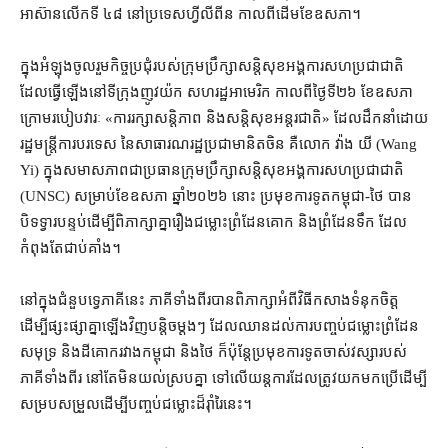
អាស៊ាន​លើក​ទី ៤៨ នៅ​ប្រទេស​ហ្វីលីពីន កាលពីដើម​ខែឧសភា។
ក្នុង​អំឡុង​ចូលរួម​កិច្ចប្រជុំ​របស់​ក្រុមប្រឹក្សាសន្តិសុខ​អង្គការសហប្រជាជាតិ
ដែល​ធ្វើឡើង​នៅ​ទីក្រុង​ញូវយ៉ក សហរដ្ឋអាមេរិក កាលពី​ថ្ងៃទី​២៦ ខែឧសភា
ក្រោម​របៀបវារៈ «​ការ​រក្សា​សន្តិភាព និង​សន្តិសុខ​អន្តរជាតិ​» ដែល​ដឹកនាំ​ដោយ​
រដ្ឋមន្ត្រីការបរទេស នៃ​សាធារណរដ្ឋ​ប្រជាមានិត​ចិន គឺ​លោក វ៉ាង យី (Wang
Yi) ក្នុង​សមាស​ភាពជា​ប្រធាន​ក្រុមប្រឹក្សាសន្តិសុខ​អង្គការសហប្រជាជាតិ
(UNSC) សម្រាប់​ខែឧសភា ឆ្នាំ​២០២៦ នោះ ប្រមុខ​ការទូត​កម្ពុជា​-​ថៃ បាន​
បិទទ្វារ​បន្ទប់​ដើម្បី​ពិភាក្សា​គ្នា​រឿង​ជម្លោះព្រំដែន​គោក និង​ព្រំ​ដែនទឹក ដែល​
កំពុងតែ​ជាប់​គាំង។
នៅក្នុង​ជំនួប​ទ្វេភាគី​នេះ ភាគី​ទាំង​ពីរ​បាន​ពិភាក្សា​អំពី​វិធី​កសាង​ទំនុកចិត្ត
ដើម្បី​ផ្សះផ្សា​គ្នា​ឡើងវិញ​បន្តិច​ម្តងៗ ដែល​ឈាន​ដល់​ការ​បញ្ចប់​ជម្លោះព្រំដែន​
សមុទ្រ និង​ដីគោក​រវាង​កម្ពុជា និង​ថៃ ក៏ប៉ុន្តែ​ប្រមុខ​ការទូត​ចាស់វស្សា​របស់​
ភាគី​ទាំងពីរ នៅតែ​មិន​យល់ស្រប​គ្នា ទៅលើ​យន្ត​ការដែល​ត្រូវ​យក​មក​ប្រើ​ដើម្បី​
សម្របសម្រួល​ដើម្បី​បញ្ចប់​ជម្លោះ​ដ៏​រ៉ាំ​រៃ​នេះ។