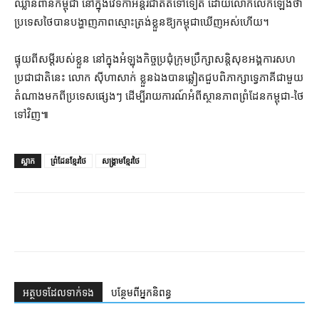
ឈ្លានពាន​កម្ពុជា នៅក្នុង​វេទិកា​អន្តរជាតិ​តទៅទៀត ដោយ​លោក​លើកឡើង​ថា
ប្រទេស​ថៃ​បាន​បង្ហាញ​ភាពស្មោះត្រង់​ខ្លួន​ឱ្យ​កម្ពុជា​ឃើញ​អស់ហើយ។
ផ្ទុយ​ពី​សម្ដី​របស់​ខ្លួន នៅក្នុង​អំឡុង​កិច្ចប្រជុំ​ក្រុមប្រឹក្សាសន្តិសុខ​អង្គការសហ
ប្រជាជាតិ​នេះ លោក ស៊ី​ហា​សាក់ ខ្លួនឯង​បាន​ឆ្លៀត​ជួបពិភាក្សា​ទ្វេភាគី​ជាមួយ​
តំណាង​មកពី​ប្រទេស​ផ្សេងៗ ដើម្បី​រាយការណ៍​អំពី​ស្ថានភាព​ព្រំដែន​កម្ពុជា​-​ថៃ​
ទៅវិញ៕
ស្លាក
ព្រំដែនខ្មែរថៃ
សង្គ្រាមខ្មែរថៃ
អត្ថបទ​ដែល​ទាក់ទង
បន្ថែម​ពី​អ្នកនិពន្ធ