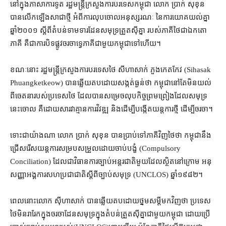
នៅក្នុង​ភាសា​ការទូត រដ្ឋមន្ត្រី​ក្រសួងការបរទេស​កម្ពុជា លោក ប្រាក់ សុខុន
បាន​លើកឡើង​សាជាថ្មី អំពី​ការលុបចោល​អនុស្សរណៈ នៃ​ការយោគយល់​គ្នា​
ឆ្នាំ​២០០១ ស្ដីពី​តំបន់​ទាមទារ​ដែនសមុទ្រ​ត្រួតស៊ីគ្នា របស់​ភាគី​ថៃ​ជា​ឯកតោ
ភាគី គឺជា​ការ​បិទផ្លូវ​ចរចា​ទ្វេភាគី​ជាមួយ​កម្ពុជា​ទៅ​ហើយ​។​
ខណៈនោះ រដ្ឋមន្ត្រី​ក្រសួងការបរទេស​ថៃ សីហាសាក់ ភួងកេតកែវ (Sihasak
Phuangketkeow) បាន​ឆ្លើយតប​ដោយ​សង្កត់ធ្ងន់​ថា កម្ពុជា​នៅតែ​មិន​យល់​
ពី​ចេតនា​របស់​ប្រទេស​ថៃ ដែល​បាន​សម្រេច​លុប​កិច្ចព្រមព្រៀង​ដែល​សមុទ្រ​
នេះ​ចោល គឺ​ដោយសារ​វា​គ្មាន​ការ​វិវឌ្ឍ និង​ដើម្បី​បង្កើត​យន្តការ​ថ្មី ដើម្បី​ចរចា។
ទោះជា​យ៉ាងណា លោក ប្រាក់ សុខុន បាន​ប្រាប់​ទៅ​ភាគី​វិញ​ថៃ​ថា កម្ពុជា​នឹង​
ជ្រើសរើស​យន្តការ​សម្របសម្រួល​ដោយ​ចាប់បង្ខំ (Compulsory
Conciliation) ដែល​ជា​វិធានការ​ច្បាប់​អន្តរជាតិ​មួយ​ដែល​ស្ថិត​នៅ​ក្រោម អនុ
សញ្ញា​អង្គការសហប្រជាជាតិ​ស្តីពី​ច្បាប់​សមុទ្រ (UNCLOS) ឆ្នាំ​១៩៨២​។​
ពេលនោះ​លោក ស៊ីហាសាក់ បាន​ឆ្លើយតប​ដោយ​ថ្នមសម្ដី​មកវិញ​ថា ប្រទេស​
ថៃ​មិន​រារែក​ក្នុង​ចរចា​ដែនសមុទ្រ​ក្នុង​តំបន់​ត្រួតស៊ីគ្នា​ជាមួយ​កម្ពុជា ដោយ​ប្រើ