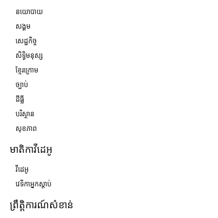
នយោបាយ
សង្គម
សេដ្ឋកិច្ច
សិទ្ធិមនុស្ស
ខ្មែរក្រោម
ច្បាប់
ដីធ្លី
បរិស្ថាន
សុខភាព
មាតិកាវីដេអូ
វីដេអូ
វេទិកាអ្នកស្ដាប់
ព្រឹត្តិការណ៍សំខាន់