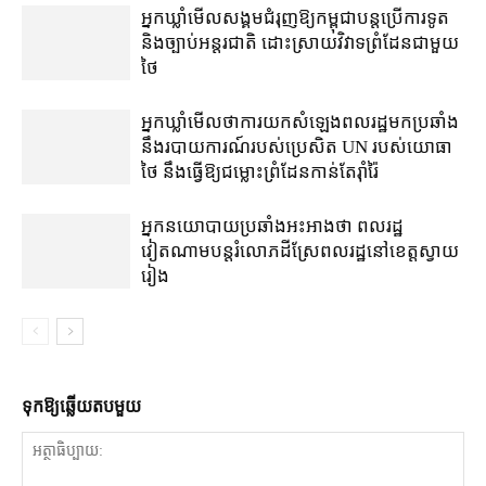
អ្នកឃ្លាំមើល​សង្គម​ជំរុញ​ឱ្យ​កម្ពុជា​បន្ត​ប្រើ​ការទូត
និង​ច្បាប់​អន្តរជាតិ ដោះស្រាយ​វិវាទ​ព្រំដែន​ជាមួយ​
ថៃ
អ្នកឃ្លាំមើល​ថា​ការ​យក​សំឡេង​ពលរដ្ឋ​មក​ប្រឆាំង​
នឹង​របាយការណ៍​របស់​ប្រេសិត UN របស់​យោធា​
ថៃ នឹង​ធ្វើ​ឱ្យ​ជម្លោះព្រំដែន​កាន់តែ​រ៉ាំរ៉ៃ
អ្នកនយោបាយ​ប្រឆាំង​អះអាង​ថា ពលរដ្ឋ​
វៀតណាម​បន្ត​រំលោភ​ដីស្រែ​ពលរដ្ឋ​នៅ​ខេត្តស្វាយ
រៀង​
ទុក​ឱ្យ​ឆ្លើយ​តប​មួយ