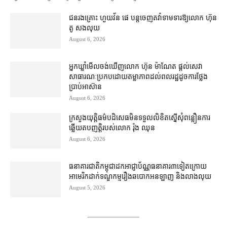
ជនរងគ្រោះ ហួយវ័ន ផេ បន្ត​ចេញ​តវ៉ា​ទាមទារ​ឱ្យ​លោក ហ៊ុន
តូ សង​លុយ
August 6, 2026
អ្នកឃ្លាំមើល​ចង់​ឃើញ​លោក ហ៊ុន ម៉ាណែត ផ្ដល់​សេវា​
សាធារណៈ​ប្រកបដោយ​តម្លាភាព​ដល់​ពលរដ្ឋ​ដូច​ការ​ថ្លែង​
ប្រាប់​អាស៊ាន
August 6, 2026
ក្រសួងយុត្តិធម៌​បដិសេធ​មិន​ទទួល​លិខិត​ស្នើសុំ​ពន្លឿន​ការ​
ឆ្លើយតប​ញត្តិ​របស់​លោក រ៉ុង ឈុន
August 6, 2026
ធនាគារជាតិ​កម្ពុជា​ដក​អាជ្ញាប័ណ្ណ​ធនាគារ​៣​​ទៀត​ក្រោយ​
អាមេរិក​ដាក់​ទណ្ឌកម្ម​​រឿង​ឆបោក​អនឡាញ និង​លាងលុយ
August 5, 2026