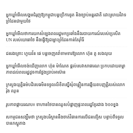
អ្នកឃ្លាំមើល​សង្គម​ជំរុញ​ឱ្យ​កម្ពុជា​បន្ត​ប្រើ​ការទូត និង​ច្បាប់​អន្តរជាតិ ដោះស្រាយ​វិវាទ​
ព្រំដែន​ជាមួយ​ថៃ
អ្នកឃ្លាំមើល​ថា​ការ​យក​សំឡេង​ពលរដ្ឋ​មក​ប្រឆាំង​នឹង​របាយការណ៍​របស់​ប្រេសិត
UN របស់​យោធា​ថៃ នឹង​ធ្វើ​ឱ្យ​ជម្លោះព្រំដែន​កាន់តែ​រ៉ាំរ៉ៃ
ជនរងគ្រោះ ហួយវ័ន ផេ បន្ត​ចេញ​តវ៉ា​ទាមទារ​ឱ្យ​លោក ហ៊ុន តូ សង​លុយ
អ្នកឃ្លាំមើល​ចង់​ឃើញ​លោក ហ៊ុន ម៉ាណែត ផ្ដល់​សេវា​សាធារណៈ​ប្រកបដោយ​តម្លា
ភាព​ដល់​ពលរដ្ឋ​ដូច​ការ​ថ្លែង​ប្រាប់​អាស៊ាន
ក្រសួងយុត្តិធម៌​បដិសេធ​មិន​ទទួល​លិខិត​ស្នើសុំ​ពន្លឿន​ការ​ឆ្លើយតប​ញត្តិ​របស់​លោក
រ៉ុង ឈុន
រូបភាពផ្កាយរណប៖ ទាហានថៃបានឈូសបំផ្លាញផ្ទះពលរដ្ឋខ្មែរជាង ៦០០ខ្នង
សកម្មជនសង្ឃឹមថា ក្រសួងបរិស្ថាននឹងចាត់វិធានការលើជនល្មើស បន្ទាប់ពីទទួល
បានភស្ដុតាង