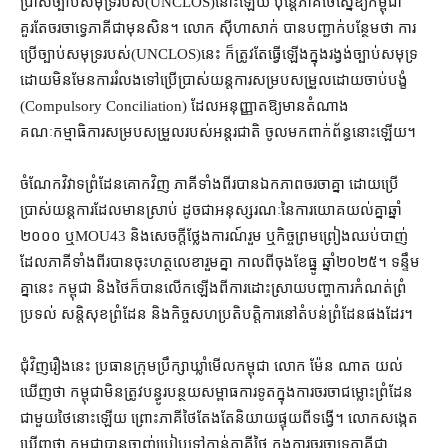
ប្រាស់​ច្បាប់​សមុទ្រ​របស់​(UNCLOS)​នោះ​ឡើយ ប៉ុន្តែ​ភាគី​ថៃ​ស្នើ​ឱ្យ​កម្ពុជា​
គួរតែ​ចរចា​ទ្វេភាគី​ជាមុន​សិន​។ លោក ស៊ីហាសាក់ បាន​បញ្ជាក់​បន្ថែម​ថា ការ​
ប្រើ​ច្បាប់​សមុទ្រ​របស់​(UNCLOS)​នេះ ក៏​ត្រូវតែ​ធ្វើឡើង​ក្នុង​រង្វង់​ច្បាប់​សមុទ្រ
ដោយ​មិនមែន​ការ​រំលង​ទៅ​ប្រើ​ប្រាស់​យន្តការ​សម្របសម្រួល​ដោយ​ចាប់បង្ខំ
(Compulsory Conciliation) ដែល​អនុញ្ញាត​ឱ្យ​មាន​តំណាង​
គណៈកម្មាធិការ​សម្របសម្រួល​របស់​អន្តរជាតិ ចូល​មក​ពាក់ព័ន្ធ​នោះ​ឡើយ។
ចំណែក​វិវាទ​ព្រំដែន​គោក​វិញ ភាគី​ទាំង​ពីរ​បាន​ឯកភាព​ចរចា​គ្នា ដោយ​ប្រើ
ប្រាស់​យន្តការ​ដែល​មាន​ស្រាប់ ដូចជា​អនុស្សរណៈ​នៃ​ការយោគយល់​គ្នា​ឆ្នាំ
២០០០ ឬ​MOU43 និង​សេចក្តី​ថ្លែងការណ៍​រួម ឬ​កិច្ចព្រមព្រៀង​ឈប់​បាញ់
ដែល​ភាគី​ទាំងពីរ​បាន​ចុះហត្ថលេខា​រួមគ្នា កាលពី​ចុងខែ​ធ្នូ ឆ្នាំ​២០២៥​។ ទន្ទឹម
គ្នា​នេះ កម្ពុជា និង​ថៃ​ក៏បាន​លើកឡើង​ពី​ការ​ដោះស្រាយ​បញ្ហា​ការកំណត់​ព្រំ
ប្រទល់ សន្តិសុខ​ព្រំដែន និង​កិច្ច​សហប្រតិបត្តិការ​នៅ​តំបន់​ព្រំដែន​ផង​ដែរ។
ជុំវិញ​រឿង​នេះ ប្រធាន​ក្រុមប្រឹក្សា​ឃ្លាំមើល​កម្ពុជា លោក ម៉ែន ណាត យល់
ឃើញ​ថា កម្ពុជា​មិន​ត្រូវ​បន្ធូរបន្ថយ​សម្ពាធ​ការទូត​ក្នុង​ការចរចា​ជម្លោះព្រំដែន​
ជាមួយ​ថៃ​នោះ​ឡើយ ព្រោះ​ភាគី​ថៃ​តែងតែ​និយាយ​ផ្ទុយ​ពី​ទង្វើ​។ លោក​សង្កេត​
ឃើញ​ថា កម្ពុជា​បាន​ចាញ់​ប្រៀប​ទៅកាន់​ភាគី​ថៃ ក្នុង​ការចរចា​ទ្វេភាគី​ជា​