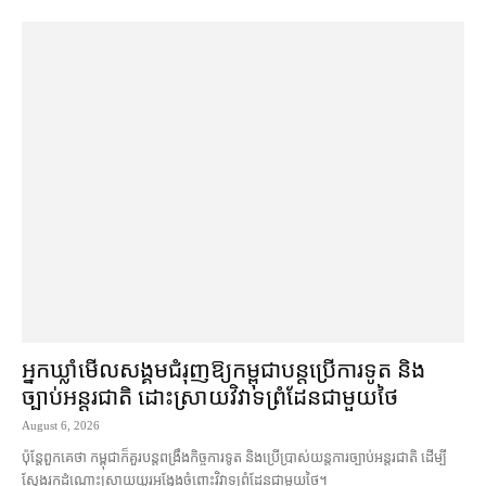
អ្នកឃ្លាំមើល​សង្គម​ជំរុញ​ឱ្យ​កម្ពុជា​បន្ត​ប្រើ​ការទូត និង​
ច្បាប់​អន្តរជាតិ ដោះស្រាយ​វិវាទ​ព្រំដែន​ជាមួយ​ថៃ
August 6, 2026
ប៉ុន្តែ​ពួកគេ​ថា កម្ពុជា​ក៏​គួរ​បន្ត​ពង្រឹង​កិច្ច​ការទូត និង​ប្រើប្រាស់​យន្តការ​ច្បាប់​អន្តរជាតិ ដើម្បី​
ស្វែងរក​ដំណោះស្រាយ​យូរអង្វែង​ចំពោះ​វិវាទ​ព្រំដែន​ជាមួយ​ថៃ។