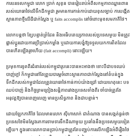
ការបរទេស​កម្ពុជា លោក ប្រាក់ សុខុន បាន​រៀបរាប់​អំពី​សកម្មភាព​ឈ្លានពាន​
របស់​យោធា​ថៃ​លើ​ទឹកដី​កម្ពុជា រួមមាន​ការ​កាន់កាប់​ដោយ​ខុសច្បាប់ ការបង្កើត​
ស្ថានភាព​ថ្មី​លើ​ដី​ជាក់ស្ដែង ឬ faits accomplis នៅ​ចំពោះមុខ​សម​ភាគី​ថៃ។
លោក​បន្ត​ថា ខ្សែបន្ទាត់​ព្រំដែន និង​អធិបតេយ្យភាព​របស់​ប្រទេស​មួយ មិន​ត្រូវ​
ផ្លាស់ប្ដូរ​ដោយ​ការប្រើប្រាស់​កម្លាំង ឬ​ដោយ​ការ​បង្ខំ​ឱ្យ​ទទួល​យក​ការពិត​ដែល​
បាន​កើតឡើង​រួចហើយ (fait accompli) នោះ​ឡើយ។
ប្រមុខ​ការទូត​ពីរ​ជំនាន់​របស់​កម្ពុជា​រូប​នេះ​បាន​អះអាង​ថា ទោះបីជា​បទ​ឈប់​
បាញ់​ក្ដៅ ក៏​កម្ពុជា​នៅតែ​ព្រួយបារម្ភ​ចំពោះ​ស្ថានភាព​ជាក់ស្តែង​នៅ​តំបន់​ក្នុង​
ទឹកដី​ក​របស់​កម្ពុជា​ដែល​ត្រូវ​យោធា​ថៃ​កាន់កាប់​យ៉ាង​ជ្រៅ ដោយហេតុនេះ បទ​
ឈប់​បាញ់ និង​កិច្ចព្រមព្រៀង​សន្តិភាព​រវាង​ប្រទេស​ទាំងពីរ ចាំបាច់​ត្រូវតែ​
អនុវត្ត​ឱ្យ​បាន​ពេញលេញ មាន​ប្រសិទ្ធភាព និង​ជាបន្ទាន់។
ដោយឡែក​ភាគី​ថៃ ដែល​មាន​លោក ស៊ីហាសាក់ ជា​តំណាង បាន​សង្កត់ធ្ងន់​ថា
ប្រទេស​ថៃ​មិន​ស្វែងរក​ការ​ទាមទារ​ទឹកដី​ណាមួយ ប្រឆាំង​នឹង​ប្រទេស​មួយ​ទៀត​
ឡើយ។ ក្នុង​នោះ​លោក​បាន​ប្រាប់​កម្ពុជា​ត្រូវតែ​បញ្ឈប់​ការ​លើកឡើង​អំពី​រឿង​ថៃ​