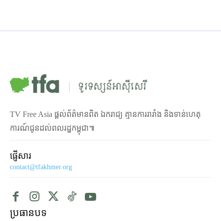
TV Free Asia ផ្ដល់ព័ត៌មានពិត ឯករាជ្យ គ្មានការរារាំង និងទាន់ហេតុ
ការណ៍ជូនដល់ពលរដ្ឋកម្ពុជា៕
ផ្ញើសារ
contact@tfakhmer.org
ប្រធានបទ