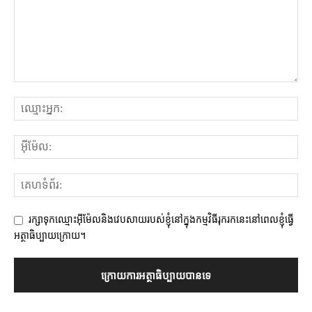
រក្សាទុកឈ្មោះអ៊ីម៉ែលនិងវេបសាយរបស់ខ្ញុំនៅក្នុងកម្មវិធីរុករកនេះនៅពេលខ្ញុំធ្វើ
អត្ថាធិប្បាយក្រោយ។