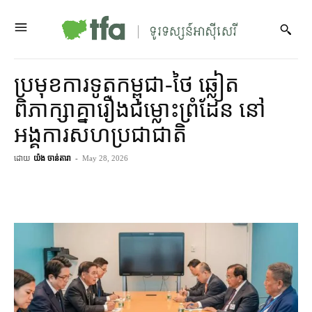
ប្រមុខ​ការទូត​កម្ពុជា​-​ថៃ ឆ្លៀត​
ពិភាក្សា​គ្នា​រឿង​ជម្លោះព្រំដែន នៅ​
អង្គការ​សហប្រជាជាតិ
ដោយ
យ៉ង ចាន់តារា
-
May 28, 2026