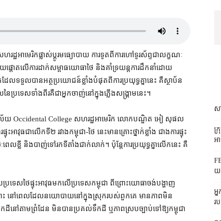
ហរដ្ឋអាមេរិក​ផ្លាស់ប្ដូរ​មធ្យោបាយ ការទូត​ពី​ការ​ហៅ​ទូរស័ព្ទ​ជា​លក្ខណៈ​
ៃ ដោយ​ផ្តោត​លើ​ការ​ដាក់​សម្ពាធ​យោធា​ថៃ និង​គាំទ្រ​យន្តការ​ដឹកនាំ​ដោយ​
ទួល​បាន​អត្ថប្រយោជន៍​ខ្លាំង​បំផុត​ពី​ការ​ប្រយុទ្ធ​គ្នា​នេះ ​គឺស្ថាប័ន​
ប្រទេស​ទាំងពីរ​គឺជា​អ្នក​ចាញ់​នៅក្នុង​ភ្លើងសង្គ្រាម​នេះ។
សា
វិទ្យាល័យ Occidental College សហរដ្ឋអាមេរិក លោក​បណ្ឌិត អៀ សុផល
ក្
ះអាវុធ​ជា​លើក​ទី​២ រវាង​កម្ពុជា​-​ថៃ នេះ​មាន​គ្រោះថ្នាក់​ខ្លាំង ជាង​ការ​ផ្ទុះ
អាជ
​ខ្លី និង​បាញ់​ទៅ​រក​ទីតាំង​ជាក់លាក់។ ប៉ុន្តែ​ការ​ប្រយុទ្ធ​គ្នា​លើក​នេះ គឺ​
FB
យក
េស​ថៃ​ផ្ទុះអាវុធ​មក​លើ​ប្រទេស​កម្ពុជា ពីព្រោះ​យោធា​ចង់​បង្ហាញ​
អ្
ោះ នៅ​ពេល​ដែល​នយោបាយ​នៅក្នុង​ស្រុក​របស់​ពួកគេ មាន​ភាព​មិន​
រប
កដី​នៅ​តាម​ព្រំដែន មិនបាន​ប្រគល់​ទឹកដី ឬ​ភាព​ស្របច្បាប់​ទៅ​ឱ្យ​កម្ពុជា​