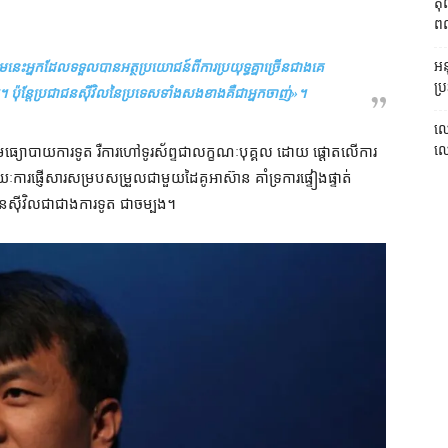
តុ
ពលរ
អនុ
ម​នេះ​អ្នក​ដែល​ទទួល​បាន​អត្ថប្រយោជន៍​ពី​ការ​ប្រយុទ្ធ​គ្នា​ច្រើន​ជាងគេ​
ប្រ
។ ប៉ុន្តែ​ប្រជាជន​ស៊ីវិល​នៃ​ប្រទេស​ទាំងសងខាង​គឺជា​អ្នក​ចាញ់
»។
លោ
លោក
​មធ្យោបាយ​ការទូត រឺ​ការ​ហៅ​ទូរស័ព្ទ​ជា​លក្ខណៈ​បុគ្គល ដោយ ផ្ដោត​លើ​ការ​
​ការ​ផ្ញើ​សារ​សម្របសម្រួល​ជាមួយ​ដៃគូ​អាស៊ាន គាំទ្រ​ការ​ផ្ទៀងផ្ទាត់​
​ជន​ស៊ីវិល​ជាជាង​ការទូត ជា​ចម្បង។