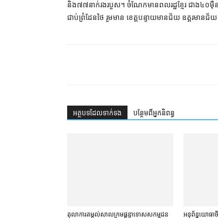
និង​៧៧​នាក់​រង​របួស។ ចំណែក​មាន​ពលរដ្ឋ​ខ្មែរ ជាង​៤០​ម៉ឺន
ជាប់​ព្រំដែន​ថៃ រួមមាន ខេត្តបន្ទាយមានជ័យ ឧត្តរមានជ
អត្ថបទ​ដែល​ទាក់ទង
បន្ថែម​ពី​អ្នកនិពន្ធ
តុលាការ​តម្កល់​សាលក្រម​ផ្ដន្ទាទោស​សកម្មជន​
អនុព័ន្ធយោធា​ចិន