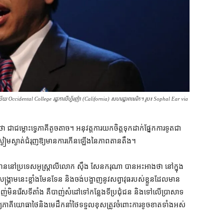
ទ្យាល័យ​ Occidental College រដ្ឋកាលីហ្វ័រញ៉ា (California) សហរដ្ឋអាមេរិក។ រូប៖ Sophal Ear via
ជម្លោះ​ទ្វេភាគី​តូចតាច​។ អនុវត្ត​ការ​យកចិត្តទុកដាក់​ផ្នែក​ការទូត​ជា​
ព​ស្ងៀមស្ងាត់​ជំរុញ​ឱ្យ​មាន​ការ​កើនឡើង​នៃ​ភាព​តានតឹង។
ដ្ឋាន​នៅ​ប្រទេស​អូស្ត្រាលី​លោក ស៊ឹង សែនករុណា បាន​អះអាង​ថា នៅក្នុង​
គ្រាម​នេះ​ខ្លាំង​មែនទែន និង​ចង់​បង្ហាញ​នូវ​សព្វាវុធ​របស់​ខ្លួន​ដែល​មាន​
ាញ់​មិន​រើស​ទីតាំង គឺ​បាញ់​សំដៅ​ទៅ​កន្លែង​ទីប្រជុំជន និង​ទៅលើ​ប្រាសាទ​
ឲ្យ​ភាគី​យោធា​ថៃ​និង​មេដឹកនាំ​ថៃ​ទទួលខុសត្រូវ​ចំពោះ​ការខូចខាត​ទាំងអស់​