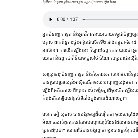
ថ្ងៃទី២៦ ខែ​តុលា ឆ្នាំ​២០២៥។ រូប៖ ហ្វេសប៊ុក​លោក ហ៊ុន សែន
អ្នកជំនាញ​ការទូត និង​អ្នកវិភាគ​នយោបាយ​កម្ពុជា​ជំរុញ​ឲ្យ​ស
បុគ្គល ពាក់ព័ន្ធ​ការ​ផ្ទុះអាវុធ​ជា​លើក​ទី​២ រវាង​កម្ពុជា​-​ថ
អាស៊ាន។ ការ​លើកឡើង​នេះ ក៏​ព្រោះតែ​ពួកគាត់​យល់ថា អ្នក​ដែល​ទ
យោធា និង​ពួក​ជាតិនិយម​ជ្រុល​ថៃ ចំណែកឯ​ប្រជាជន​ស៊ីវិល​នៃ​
សាស្ត្រាចារ្យ​ជំនាញ​ការទូត និង​កិច្ចការ​សកល​នៅ​មហា
បាន​ប្រាប់​ទូរទស្សន៍​អាស៊ីសេរី​តាមរយៈ​បណ្តាញ​សង្គម​ថា ការ​ផ្ទុ
ឡើង​ពី​អតីតកាល ពីព្រោះ​ការ​ប៉ះទង្គិច​គ្នា​ពីមុន​កើតឡើង​រយៈពេល
កំពុង​កើតឡើង​នៅ​គ្រប់​ទីតាំង​ក្នុង​ពេល​ដំណាលគ្នា។
លោក អៀ សុផល បាន​បន្ថែម​ឲ្យ​ដឹង​ទៀត​ថា មូលហេតុ​ដែល​ប្រទ
អំណាច​របស់​ពួកគេ​នៅ​តាម​បណ្តោយ​ព្រំដែន​ដែល​មាន​ជម្ល
ប្រាកដ​ប្រជា។ យោធា​ថៃ​បាន​បង្ហាញថា ខ្លួន​បាន​គ្រប់គ្រង​ទឹ