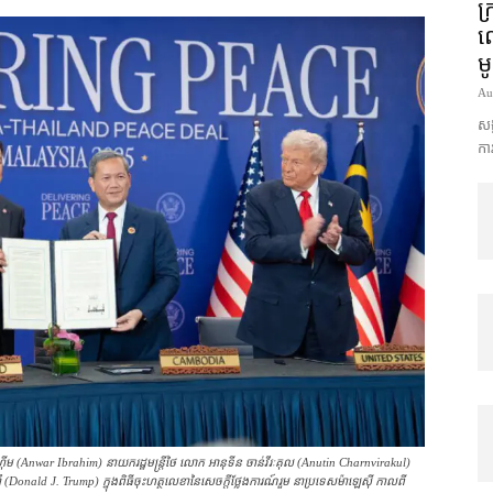
ក្
លោ
ម
Au
សង្
ការ
ា អ៊ីប្រាហ៊ីម (Anwar Ibrahim) នាយករដ្ឋមន្ត្រី​ថៃ លោក អានុទីន ចាន់វីរៈគុល (Anutin Charnvirakul)
Donald J. Trump) ក្នុង​ពិធី​ចុះហត្ថលេខា​នៃ​សេចក្ដីថ្លែងការណ៍​រួម នា​ប្រទេស​ម៉ាឡេស៊ី កាល​ពី​