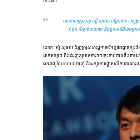
នោះ​ទេ។
លោក​សាស្ត្រាចារ្យ អៀ សុផល បន្ថែម​ថា៖ «
សង្គ្រា
បំផុត គឺ​ស្ថាប័ន​យោធា និង​ពួក​ជាតិនិយម​ជ្រុល​
លោក អៀ សុផល ជំរុញ​ឲ្យ​សហរដ្ឋអាមេរិក​គួរតែ​ផ្លាស់ប្ដូរ​ពី
ដាក់​សម្ពាធ និង​ជំរុញ​ឱ្យ​មាន​ការ​ថយ​ចុះ​ភាព​តានតឹង​តាមរយៈ
ឯករាជ្យ​នៃ​បទ​ឈប់​បាញ់ និង​រក្សា​ការ​ផ្តោត​លើ​ការ​ការពារ