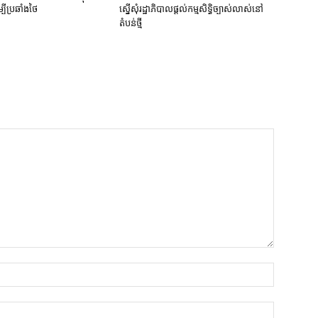
បី​ប្រឆាំង​ថៃ ​
ស្នើសុំ​រដ្ឋាភិបាល​ផ្តល់​កម្មសិទ្ធិ​ច្បាស់លាស់​នៅ​
តំបន់​ថ្មី