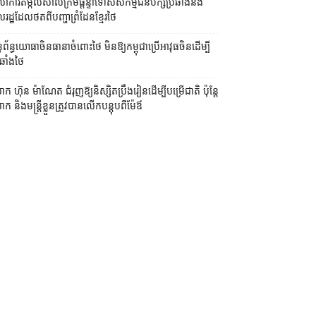
លាការ​តម្កល់​សាលក្រម​ផ្ដន្ទាទោស​សកម្មជន​បក្ស​ប្រឆាំង​និង​
ដ្ឋ​ដែល​ថត​ពី​បញ្ហា​ព្រំដែន​ខ្មែរ​ថៃ
ព័ន្ធយោធា​ចិន​ធានា​ចំពោះ​ថៃ មិន​ឱ្យ​កម្ពុជា​ប្រើ​អាវុធ​ចិន​ដើម្បី​
ឆាំង​ថៃ ​
ក ហ៊ុន ម៉ាណែត ជំរុញ​ឱ្យ​និស្សិត​ប្រឹងរៀន​ដើម្បី​បម្រើ​ជាតិ ប៉ុន្តែ​
 និង​មន្ត្រី​​ខ្លួន​ត្រូវ​បាន​លើក​បន្តុប​ពី​ម៉ែឪ