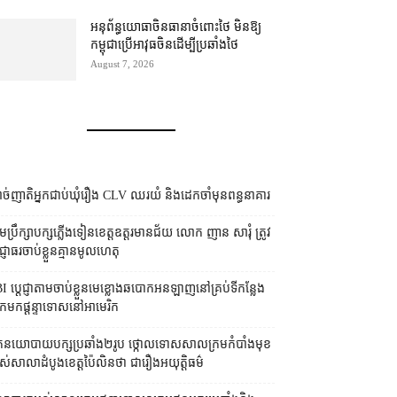
អនុព័ន្ធយោធា​ចិន​ធានា​ចំពោះ​ថៃ មិន​ឱ្យ​
កម្ពុជា​ប្រើ​អាវុធ​ចិន​ដើម្បី​ប្រឆាំង​ថៃ ​
August 7, 2026
ច់ញាតិអ្នកជាប់ឃុំរឿង CLV ឈរយំ និងដេកចាំមុនពន្ធនាគារ
រុមប្រឹក្សា​បក្ស​ភ្លើងទៀន​ខេត្ត​ឧត្ដរមានជ័យ លោក ញាន សារុំ ត្រូវ​
្ញាធរ​ចាប់ខ្លួន​គ្មាន​មូលហេតុ
I ប្ដេជ្ញា​តាម​ចាប់ខ្លួន​មេខ្លោង​ឆបោក​អនឡាញ​នៅ​គ្រប់​ទីកន្លែង​
​មក​ផ្ដន្ទាទោស​នៅ​អាមេរិក
នកនយោបាយ​បក្ស​ប្រឆាំង​២​រូប ថ្កោលទោស​សាលក្រម​កំបាំងមុខ​
ស់​សាលាដំបូង​ខេត្ត​ប៉ៃលិន​ថា ជា​រឿង​អយុត្តិធម៌