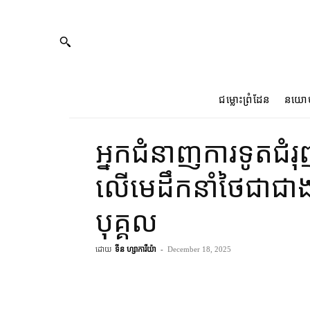
ជម្លោះព្រំដែន
នយោ
អ្នកជំនាញ​ការទូត​ជំរុញ
លើ​មេដឹកនាំ​ថៃ​ជាជាង
បុគ្គល
ដោយ
ទីន ហ្សាការីយ៉ា
-
December 18, 2025