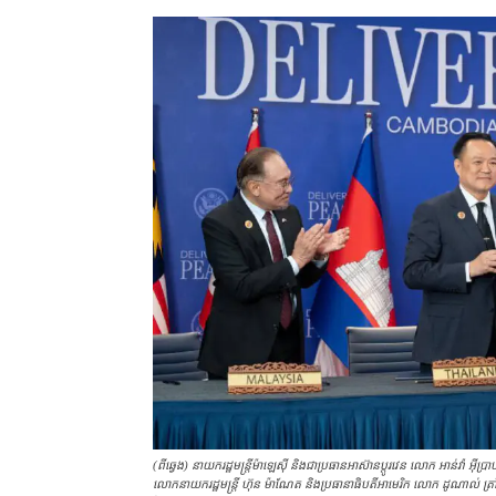
(ពី​ឆ្វេង) នាយករដ្ឋមន្ត្រី​ម៉ាឡេស៊ី និង​ជា​ប្រធាន​អាស៊ាន​ប្ដូរ​វេន លោក អាន់វ៉
លោក​នាយករដ្ឋមន្ត្រី ហ៊ុន ម៉ាណែត និង​ប្រធានាធិបតី​អាមេរិក លោក ដូណាល់ ត្រាំ (