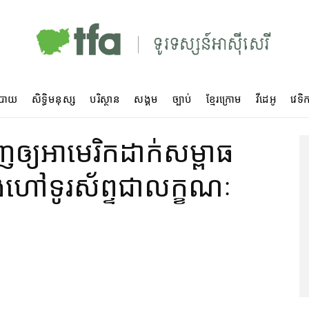
បាយ
សិទ្ធិមនុស្ស
បរិស្ថាន
សង្គម
ច្បាប់
ខ្មែរក្រោម
វីដេអូ
វេទិក
​ឲ្យ​អាមេរិក​ដាក់​សម្ពាធ​
​ហៅ​ទូរស័ព្ទ​ជា​លក្ខណៈ​