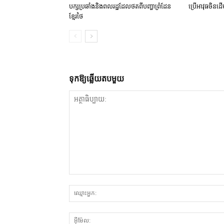
បក្ស​ប្រឆាំង​និង​ពលរដ្ឋ​ដែល​ថត​ពី​បញ្ហា​ព្រំដែន​
ប្រើ​អាវុធ​ចិន​ដើម្
ខ្មែរ​ថៃ
ទុក​ឱ្យ​ឆ្លើយ​តប​មួយ