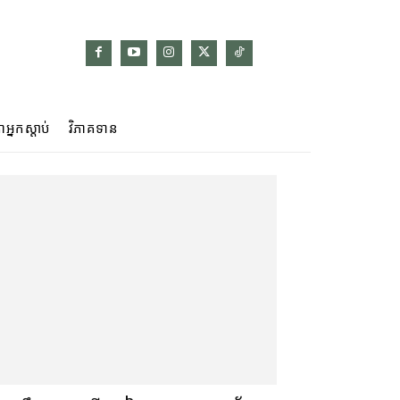
ាអ្នកស្ដាប់
វិភាគទាន