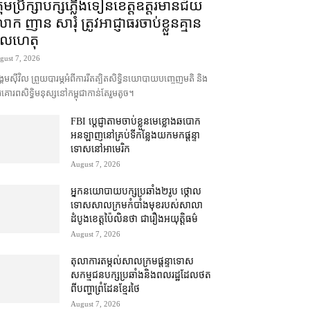
រុមប្រឹក្សា​បក្ស​ភ្លើងទៀន​ខេត្ត​ឧត្ដរមានជ័យ
ក ញាន សារុំ ត្រូវ​អាជ្ញាធរ​ចាប់ខ្លួន​គ្មាន​
ូលហេតុ
gust 7, 2026
គម​ស៊ីវិល ព្រួយបារម្ភ​អំពី​ការ​រឹតត្បិត​សិទ្ធិ​នយោបាយ​បញ្ចេញមតិ និង​
គោរព​សិទ្ធិមនុស្ស​នៅ​កម្ពុជា​កាន់តែ​រួម​តូច។
FBI ប្ដេជ្ញា​តាម​ចាប់ខ្លួន​មេខ្លោង​ឆបោក​
អនឡាញ​នៅ​គ្រប់​ទីកន្លែង​យក​មក​ផ្ដន្ទា
ទោស​នៅ​អាមេរិក
August 7, 2026
អ្នកនយោបាយ​បក្ស​ប្រឆាំង​២​រូប ថ្កោល
ទោស​សាលក្រម​កំបាំងមុខ​របស់​សាលា
ដំបូង​ខេត្ត​ប៉ៃលិន​ថា ជា​រឿង​អយុត្តិធម៌
August 7, 2026
តុលាការ​តម្កល់​សាលក្រម​ផ្ដន្ទាទោស​
សកម្មជន​បក្ស​ប្រឆាំង​និង​ពលរដ្ឋ​ដែល​ថត​
ពី​បញ្ហា​ព្រំដែន​ខ្មែរ​ថៃ
August 7, 2026