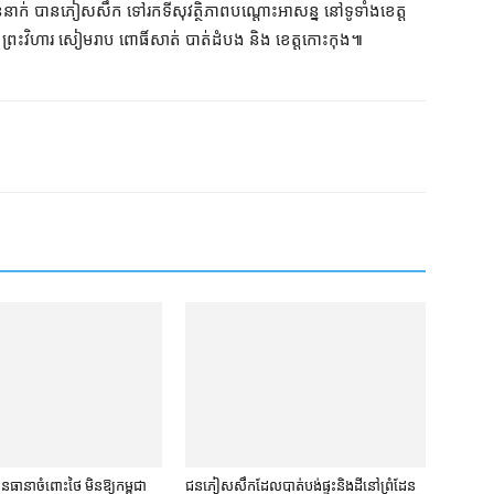
​នាក់ បាន​ភៀស​សឹក ទៅ​រក​ទី​សុវត្ថិភាព​បណ្ដោះអាសន្ន នៅ​ទូទាំង​ខេត្ត​
័យ ព្រះវិហារ សៀមរាប ពោធិ៍សាត់ បាត់ដំបង និង ខេត្តកោះកុង៕
​ធានា​ចំពោះ​ថៃ មិន​ឱ្យ​កម្ពុជា​
ជនភៀសសឹក​ដែល​បាត់បង់​ផ្ទះ​និង​ដី​នៅ​ព្រំដែន​