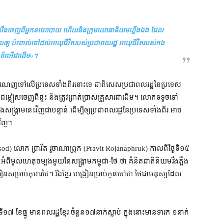
ទ្ធ​សឹង​ចេញពី​អ្នកនយោបាយ ហើយ​និង​ក្រុម​យោធានិយម​ហ្នឹងឯង ដែល​
្តាល​ឲ្យ ប៉ះពាល់​ទៅដល់​អាយុជីវិត​របស់​ប្រជាពលរដ្ឋ អាយុជីវិត​របស់​កង​
ទ័ព​អី​ជាដើម
»។
​ចំណេញ​ទៅ​លើ​ប្រទេស​ទាំងពីរ​នោះ​ទេ ជាពិសេស​ប្រជាពលរដ្ឋ​នៃ​ប្រទេស​
​ជម្លៀស​ចេញពីផ្ទះ និង​ត្រូវ​ព្រាត់​ប្រាស់​គ្រួសារ​ជាដើម​។ លោក​ទទូច​ទៅ​
លើង​សង្គ្រាម​នេះ​វិញ​ជាបន្ទាន់ ដើម្បី​ឲ្យ​ប្រជាពលរដ្ឋ​នៃ​ប្រទេស​ទាំងពីរ អាច​
​វិញ។
od) លោក ប្រាវីត រូចាណាព្រុក (Pravit Rojanaphruk) កាលពី​ថ្ងៃទី​១៥
​មូលហេតុ​ចម្បង​មួយ​នៃ​សង្គ្រាម​កម្ពុជា​-​ថៃ ថា គំនិត​ជាតិនិយម​រឹងត្អឹង​
រៀន​សម្រាប់​កុមារ​ថៃ​។ រីឯ​ខ្មែរ បង្រៀន​ប្រាប់​កូនចៅ​ថា ថៃ​ជា​មនុស្ស​ដែល​
្ងៃទី​១៧ ខែធ្នូ មាន​ពលរដ្ឋ​ខ្មែរ ចំនួន​១៧​នាក់​ស្លាប់ ក្នុង​នោះ​មាន​ទារក ១​នាក់