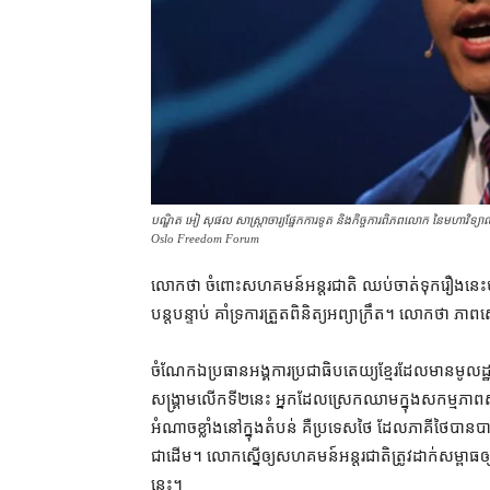
បណ្ឌិត អៀ សុផល សាស្ត្រាចារ្យ​ផ្នែក​ការទូត និង​កិច្ចការ​​ពិភពលោក​ នៃ​មហាវិ
Oslo Freedom Forum
លោក​ថា ចំពោះ​សហគមន៍​អន្តរជាតិ ឈប់​ចាត់ទុក​រឿង​នេះ​ថា ជា​
បន្តបន្ទាប់ គាំទ្រ​ការ​ត្រួត​ពិនិត្យ​អព្យាក្រឹត​។ លោក​ថា ភា
ចំណែកឯ​ប្រធាន​អង្គការ​ប្រជាធិបតេយ្យ​ខ្មែរ​ដែល​មាន​មូល
សង្គ្រាម​លើក​ទី​២​នេះ អ្នក​ដែល​ស្រេក​ឈាម​ក្នុង​សកម្មភាព​សង្
អំណាច​ខ្លាំង​នៅក្នុង​តំបន់ គឺ​ប្រទេស​ថៃ ដែល​ភាគី​ថៃ​បាន​ប
ជាដើម​។ លោក​ស្នើ​ឲ្យ​សហគមន៍​អន្តរជាតិ​ត្រូវ​ដាក់​សម្ពាធ​
នេះ។