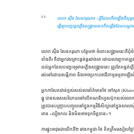
លោក ស៊ឹង សែនករុណា៖ «​
អ្វី​ដែល​កើតឡើង​គឺ​សុ
ធ្វើ​ឲ្យ​បញ្ឆេះ​នូវ​ភ្លើងសង្គ្រាម​នេះ​កើតឡើង​ដែល​បណ
លោក ស៊ឹង សែនករុណា បន្ថែម​ថា ចំពោះ​សង្គ្រាម​នេះ​គឺ​ពុំ
ទាំងពីរ គឺជា​អ្នករងគ្រោះ​ធ្ងន់ធ្ងរ​ជាងគេ ដោយសារ​ពួកគេ​ត្រូវ
ដល់​អ្នក​ដែល​បញ្ឆេះ​ឲ្យ​មាន​ភ្លើងសង្គ្រាម​នេះ ត្រូវតែ​ពន្លត់ភ្
រស់នៅ​ដោយ​សន្តិភាព និង​អាច​ប្រកប​អាជីវកម្ម​ធម្មតា​ឡើង
អ្នកកាសែត​ជាន់ខ្ពស់​របស់​សារព័ត៌មាន​ថៃ ខៅសុត (Khaos
ធ្នូ បាន​សរសេរ​បរិយាយ​នៅ​លើ​គណនី​ហ្វេសប៊ុក​របស់​លោក​អំពី
ត្រូវ​បាន​បញ្ជ្រាប​បញ្ចូល​នៅក្នុង​កម្មវិធីសិក្សា​នៅក្នុង​សាលា
មាន «​ល្បិចកល និង​មិនអាច​ទុកចិត្ត​បាន»។
ការ​ផ្ទុះ​អាវុធ​ជា​លើក​ទី​២ រវាង​កម្ពុជា​-​ថៃ គិត​ត្រឹម​រសៀល​ថ