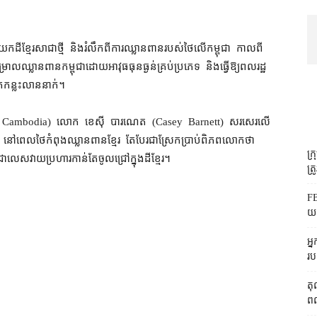
ដី​ខ្មែរ​សាជាថ្មី និង​រំលឹក​ពី​ការឈ្លានពាន​របស់​ថៃ​លើ​កម្ពុជា កាលពី​
ឈ្លានពាន​កម្ពុជា​ដោយ​អាវុធ​ធុន​ធ្ងន់​គ្រប់​ប្រភេទ និង​ធ្វើ​ឱ្យ​ពលរដ្ឋ​
ត​កន្លះ​លាន​នាក់។
CHAM Cambodia) លោក ខេស៊ី បារណេត (Casey Barnett) សរសេរ​លើ​
ទើរ នៅ​ពេល​ថៃ​កំពុង​ឈ្លានពាន​ខ្មែរ តែ​បែរជា​ស្រែក​ប្រាប់​ពិភពលោក​ថា
ក្
ា​លេស​វាយប្រហារ​កាន់តែ​ចូល​ជ្រៅ​ក្នុង​ដី​ខ្មែរ។
ត្រ
FB
យក
អ្
រប
តុ
ពលរ