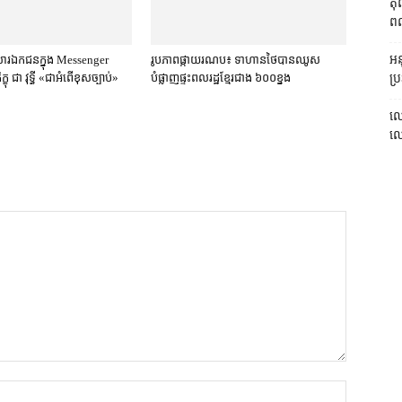
តុ
ពលរ
សារឯកជនក្នុង Messenger
រូបភាពផ្កាយរណប៖ ទាហានថៃបានឈូស
អនុ
ខុ ជា វុទ្ធី «ជាអំពើខុសច្បាប់»
បំផ្លាញផ្ទះពលរដ្ឋខ្មែរជាង ៦០០ខ្នង
ប្រ
លោ
លោក