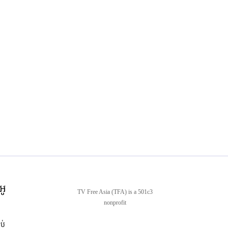
អូ
TV Free Asia (TFA) is a 501c3
nonprofit
ាប់