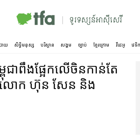
បាយ
សិទ្ធិមនុស្ស
បរិស្ថាន
សង្គម
ច្បាប់
ខ្មែរក្រោម
វីដេអូ
វេទិក
ម្ពុជាពឹងផ្អែកលើចិនកាន់តែ
ាងលោក ហ៊ុន សែន និង