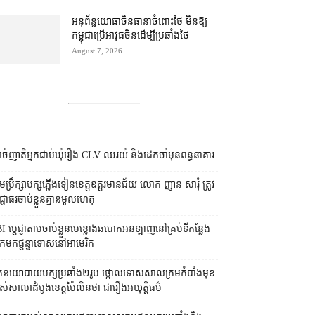
អនុព័ន្ធយោធា​ចិន​ធានា​ចំពោះ​ថៃ មិន​ឱ្យ​
កម្ពុជា​ប្រើ​អាវុធ​ចិន​ដើម្បី​ប្រឆាំង​ថៃ ​
August 7, 2026
ច់ញាតិអ្នកជាប់ឃុំរឿង CLV ឈរយំ និងដេកចាំមុនពន្ធនាគារ
រុមប្រឹក្សា​បក្ស​ភ្លើងទៀន​ខេត្ត​ឧត្ដរមានជ័យ លោក ញាន សារុំ ត្រូវ​
្ញាធរ​ចាប់ខ្លួន​គ្មាន​មូលហេតុ
I ប្ដេជ្ញា​តាម​ចាប់ខ្លួន​មេខ្លោង​ឆបោក​អនឡាញ​នៅ​គ្រប់​ទីកន្លែង​
​មក​ផ្ដន្ទាទោស​នៅ​អាមេរិក
នកនយោបាយ​បក្ស​ប្រឆាំង​២​រូប ថ្កោលទោស​សាលក្រម​កំបាំងមុខ​
ស់​សាលាដំបូង​ខេត្ត​ប៉ៃលិន​ថា ជា​រឿង​អយុត្តិធម៌