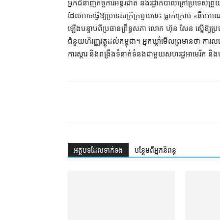
អ្នកជំនាញកិច្ចការអន្តរជាតិ និងរដ្ឋាភិបាលក្រៅប្រទេសព្រ
ដែលអាចធ្វើឱ្យប្រទេសក្រីក្រមួយនេះ ធ្លាក់ក្រោម «នឹមអា
ឡើងបន្ទាប់ពីប្រធានព្រឹទ្ធសភា លោក ហ៊ុន សែន ស្នើឱ្យប្
ជំនួយហិរញ្ញវត្ថុដល់កម្ពុជា។ អ្នកឃ្លាំមើលព្រមានថា ការលម
ការស្ដារ និងពង្រឹងទំនាក់ទំនងជាមួយសហរដ្ឋអាមេរិក និ
អត្ថបទ​ដែល​ទាក់ទង
បន្ថែម​ពី​អ្នកនិពន្ធ