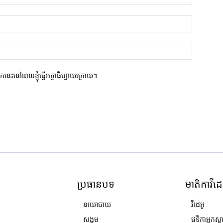
ករកនេះនៅពេលខ្ញុំធ្វើអត្ថាធិប្បាយក្រោយ។
ប្រធានបទ
មាតិកាវីដេ
នយោបាយ
វីដេអូ
សង្គម
វេទិកាអ្នកស្ដ