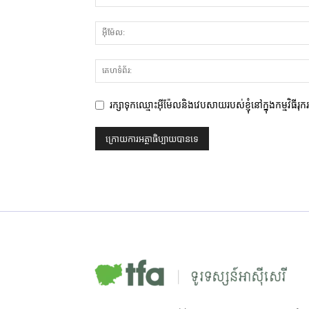
រក្សាទុកឈ្មោះអ៊ីម៉ែលនិងវេបសាយរបស់ខ្ញុំនៅក្នុងកម្មវិធីរុ