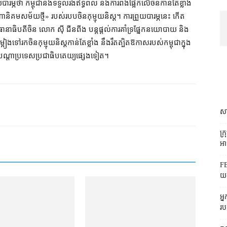
ួយបារម្ភថា កម្ពុជានឹងទទួលរងឥទ្ធិពល និងការពឹងផ្អែកលើចិនកាន់តែខ្លាំង
ណានិគមសម័យថ្មី» របស់របបចិនកុម្មុយនិស្ត។ ការព្រួយបារម្ភនេះ កើត
រធានាធិបតីចិន លោក ស៊ី ជីនពីង បន្តផ្ដល់ការគាំទ្រផ្នែកនយោបាយ និង
្អៀងទៅរកចិនកុម្មុយនិស្តកាន់តែខ្លាំង នឹងរឹតត្បិតឱកាសរបស់កម្ពុជាក្នុង
ងបណ្ដាប្រទេសប្រជាធិបតេយ្យផ្សេងទៀត។
សា
ក្
អាជ
FB
យក
អ្
រប