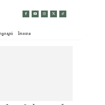
ាអ្នកស្ដាប់
វិភាគទាន