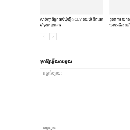
សាច់ញាតិអ្នកជាប់ឃុំរឿង CLV ឈរយំ និងដេក
តុលាការ​​ យក
ចាំមុនពន្ធនាគារ
ចោទអតីតព្រះភិក្
ទុក​ឱ្យ​ឆ្លើយ​តប​មួយ