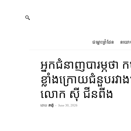
ជម្លោះព្រំដែន
នយោ
អ្នកជំនាញបារម្ភថា ក
ខ្លាំងក្រោយជំនួបរវ
លោក ស៊ី ជីនពីង
ដោយ
រាហ៊ូ
-
June 30, 2026