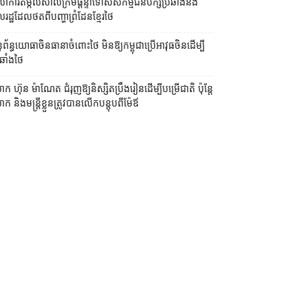
លាការ​តម្កល់​សាលក្រម​ផ្ដន្ទាទោស​សកម្មជន​បក្ស​ប្រឆាំង​និង​
ដ្ឋ​ដែល​ថត​ពី​បញ្ហា​ព្រំដែន​ខ្មែរ​ថៃ
ព័ន្ធយោធា​ចិន​ធានា​ចំពោះ​ថៃ មិន​ឱ្យ​កម្ពុជា​ប្រើ​អាវុធ​ចិន​ដើម្បី​
ឆាំង​ថៃ ​
ក ហ៊ុន ម៉ាណែត ជំរុញ​ឱ្យ​និស្សិត​ប្រឹងរៀន​ដើម្បី​បម្រើ​ជាតិ ប៉ុន្តែ​
 និង​មន្ត្រី​​ខ្លួន​ត្រូវ​បាន​លើក​បន្តុប​ពី​ម៉ែឪ