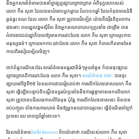
នឹង​អ្នកសារព័ត៌មាន​បាន​នាំគ្នា​ផ្សព្វផ្សាយ​ព្រោងព្រាត អំពី​ទុក្ខសោក​របស់
លោក កឹម សុខា ដែល​បាន​យំ​អោប​អ្នក​ម្ដាយ វ័យ​១០១​ឆ្នាំ ដែល​កំពុង​មាន​ជំងឺ​
ធ្ងន់ធ្ងរ ខណៈ​ដែល លោក កឹម សុខា ត្រូវ​បាន​រឹតត្បិត យ៉ាង​តឹងរ៉ឹង​ពី​តុលាការ​
ផង​នោះ ពលរដ្ឋ​សង្គម​ស៊ីវិល និង​អ្នកនយោបាយ​បក្ស​ប្រឆាំង ជាច្រើន បាន​
អំពាវនាវ​ដល់​រដ្ឋាភិបាល​ឱ្យ​មាន​ការ​ដោះលែង លោក កឹម សុខា ក្រោម​រូបភាព
មនុស្ស​ធម៌។ ក្រោយ​មក​ការ ដោះលែង លោក កឹម សុខា ក៏បាន​កើតមាន​មែន
កាលពី​រសៀល​ម្សិលមិញ។
ពាក់ព័ន្ធ​ករណីនេះ​ដែរ សារព័ត៌មាន​អន្តរជាតិ​ធំៗ​មួយចំនួន ក៏បាន​ចុះផ្សាយ​
ព្រោងព្រាត​ពី​ការ​ដោះលែង លោក កឹម សុខា។
សារព័ត៌មាន
BBC
បាន​ចុះ
ផ្សាយ​នៅ​ថ្ងៃទី​២៥ ខែឧសភា​ដោយ​រៀបរាប់​ថា ការ​លើកលែង​ទោស​លោក កឹម
សុខា ធ្វើឡើង​បន្ទាប់ពី​បណ្ដឹងឧទ្ធរណ៍​ប្រឆាំង​នឹង​ការ​ផ្ដន្ទាទោស​មក​លើ​លោក
សុខា ត្រូវ​បាន​បដិសេធ​កាលពី​ខែ​មុន ប៉ុន្តែ ការ​លើកលែងទោស​នេះ មិន​បាន​
រាប់បញ្ចូល ទាំង​ការ​ហាមឃាត់ មិន​ឱ្យ​អ្នកនយោបាយ​រូប​នេះ ធ្វើដំណើរ​ទៅ​ក្រៅ
ប្រទេស រយៈពេល​ប្រាំ​ឆ្នាំ​នោះ​ទេ។
រីឯ​សារព័ត៌មាន
​រ៉យទ័រ
Reuters
: ពិពណ៌នា​ថា ករណី​របស់​លោក កឹម សុខា