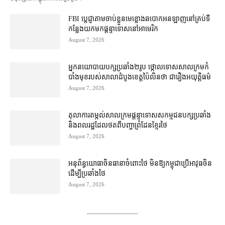
FBI ប្ដេជ្ញា​តាម​ចាប់ខ្លួន​មេខ្លោង​ឆបោក​អនឡាញ​នៅ​គ្រប់​ទី
កន្លែង​យក​មក​ផ្ដន្ទាទោស​នៅ​អាមេរិក
August 7, 2026
អ្នកនយោបាយ​បក្ស​ប្រឆាំង​២​រូប ថ្កោលទោស​សាលក្រម​កំ
បាំងមុខ​របស់​សាលាដំបូង​ខេត្ត​ប៉ៃលិន​ថា ជា​រឿង​អយុត្តិធម៌
August 7, 2026
តុលាការ​តម្កល់​សាលក្រម​ផ្ដន្ទាទោស​សកម្មជន​បក្ស​ប្រឆាំង​
និង​ពលរដ្ឋ​ដែល​ថត​ពី​បញ្ហា​ព្រំដែន​ខ្មែរ​ថៃ
August 7, 2026
អនុព័ន្ធយោធា​ចិន​ធានា​ចំពោះ​ថៃ មិន​ឱ្យ​កម្ពុជា​ប្រើ​អាវុធ​ចិន​
ដើម្បី​ប្រឆាំង​ថៃ ​
August 7, 2026