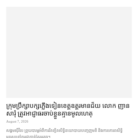
ក្រុមប្រឹក្សា​បក្ស​ភ្លើងទៀន​ខេត្ត​ឧត្ដរមានជ័យ លោក ញាន
សារុំ ត្រូវ​អាជ្ញាធរ​ចាប់ខ្លួន​គ្មាន​មូលហេតុ
August 7, 2026
សង្គម​ស៊ីវិល ព្រួយបារម្ភ​អំពី​ការ​រឹតត្បិត​សិទ្ធិ​នយោបាយ​បញ្ចេញមតិ និង​ការគោរព​សិទ្ធិ
មនុស្ស​នៅ​កម្ពុជា​កាន់តែ​រួម​តូច។