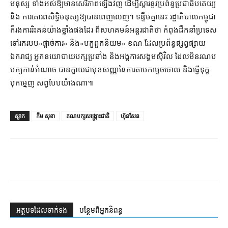
មនុស្ស ទាំងអស់​ឱ្យ​មាន​សេរីភាព​ឡើងវិញ ដើម្បី​ស្ដារ​នូវ​ប្រព័ន្ធ​ប្រជាធិបតេយ្យ
និង ការគោរព​សិទ្ធិមនុស្ស​ឱ្យ​បាន​ពេញលេញ​។ ទន្ទឹម​គ្នា​នេះ រដ្ឋាភិបាល​កម្ពុជា
ក៏​រង​ការរិះគន់​យ៉ាង​ខ្លាំង​ផង​ដែរ ពី​សហគមន៍​អន្តរជាតិ​ថា កំពុង​ដឹកនាំ​ប្រទេស​
ទៅ​រក​របប​«​ផ្ដាច់ការ​» និង​«​បក្ខពួក​និយម​» ខណៈ​ដែល​ប្រព័ន្ធ​ផ្សព្វផ្សាយ​
ឯករាជ្យ អ្នកនយោបាយ​បក្ស​ប្រឆាំង និង​អង្គការ​សង្គម​ស៊ីវិល ដែល​មិន​រណប​
បក្ស​កាន់អំណាច បាន​ក្លាយជា​មុខសញ្ញា​នៃ​ការ​តាម​កម្ទេច​ចោល និង​ធ្វើ​ទុក្ខ​
បុក​ម្នេញ សព្វ​បែប​យ៉ាង​ណា៕
ស្លាក
កឹម សុខា
គណបក្សសង្ក្រោះជាតិ
ហ៊ុនសែន
អត្ថបទ​ដែល​ទាក់ទង
បន្ថែម​ពី​អ្នកនិពន្ធ