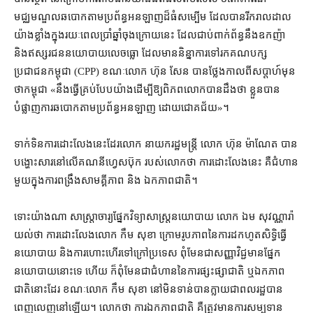
មជ្ឈមណ្ឌល​ឆបោក​តាម​ប្រព័ន្ធ​អនឡាញ​ដ៏​ធំ​សម្បើម ដែល​បាន​រីក​រាលដាល​
យ៉ាង​ខ្លាំង​ក្នុង​រយៈពេល​ប្រាំ​ឆ្នាំ​ចុង​ក្រោយនេះ ដែល​ជាប់​ពាក់ព័ន្ធ​នឹង​ឧកញ៉ា
និង​ឥស្សរជន​នយោបាយ​លេចធ្លោ ដែល​មាន​និន្នាការ​ទៅ​រក​គណបក្ស​
ប្រជាជន​កម្ពុជា (CPP) ខណៈ​លោក ហ៊ុន សែន បាន​ថ្លែង​កាលពី​សប្ដាហ៍​មុន
ថា​កម្ពុជា «​នឹង​ធ្វើ​គ្រប់បែបយ៉ាង​ដើម្បី​ឱ្យ​ពិភពលោក​បាន​ដឹង​ថា ខ្លួន​បាន​
បំផ្លាញ​ការ​ឆបោក​តាម​ប្រព័ន្ធ​អនឡាញ ដោយ​ជោគជ័យ»។
ទាក់ទិន​ការ​ដោះលែង​នេះ​ដែរ​លោក នាយករដ្ឋមន្ត្រី លោក ហ៊ុន ម៉ាណែត បាន​
បង្ហោះ​សារ​នៅ​លើ​គណនី​ហ្វេសប៊ុក របស់​លោក​ថា ការ​ដោះលែង​នេះ គឺ​ជំហាន​
មួយ​ក្នុង​ការ​ពង្រឹង​សាមគ្គីភាព និង ឯកភាព​ជាតិ។
ទោះ​យ៉ាងណា សាស្ត្រាចារ្យ​ផ្នែក​វិទ្យាសាស្ត្រ​នយោបាយ លោក ឯម សុវណ្ណារ៉ា
យល់​ថា ការ​ដោះលែង​លោក កឹម សុខា ក្រោម​រូបភាព​នៃ​ការ​ដកហូត​សិទ្ធិ​ធ្វើ​
នយោបាយ និង​ការ​ហោះហើរ​ទៅ​ក្រៅប្រទេស ពុំមែន​ជា​សញ្ញា​វិជ្ជមាន​ផ្នែក​
នយោបាយ​នោះ​ទេ ហើយ ក៏​ពុំមែន​ជា​ជំហាន​នៃ​ការផ្សះផ្សា​ជាតិ ឬ​ឯកភាព​
ជាតិ​នោះ​ដែរ ខណៈ​លោក កឹម សុខា នៅ​មិន​ទាន់​បាន​ក្លាយជា​ពលរដ្ឋ​បាន​
ពេញលេញ​នៅឡើយ​។ លោ​កថា ការ​ឯកភាព​ជាតិ គឺ​ត្រូវ​មានការ​សម្បទាន​