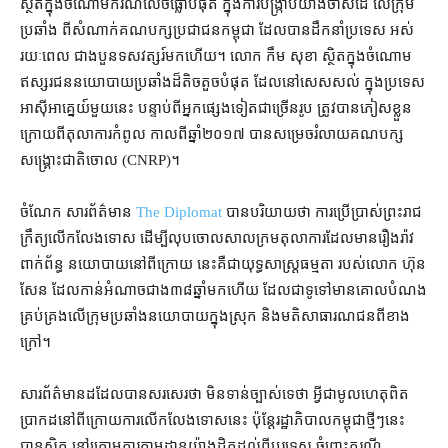
ស្ថិត​ក្នុង​ចំណោម​ករណី​លេចធ្លោ​បំផុត ក្នុង​ការ​បង្ក្រាប​យ៉ាង​ចាស់ដៃ លើ​ក្រុម
ប្រឆាំង ពី​សំណាក់​គណបក្ស​ប្រជាជន​កម្ពុជា ដែល​បាន​ដឹកនាំ​ប្រទេស អស់​
រយៈពេល ជាង​បួន​ទសវត្សរ៍​មក​ហើយ​។ លោក កឹម សុខា ស្ថិត​ក្នុង​ចំណោម​
ឥស្សរជន​នយោបាយ​ប្រឆាំង​ដ៏​តិចតួច​បំផុត ដែល​នៅ​សេសសល់ ក្នុង​ប្រទេស​
អាស៊ីអាគ្នេយ៍​មួយ​នេះ បន្ទាប់​ពី​អ្នក​ផ្សេងទៀត​ជាច្រើន​រូប ត្រូវ​បាន​ភៀសខ្លួន
ក្រោយពី​តុលាការ​កំពូល កាលពី​ឆ្នាំ​២០១៧ បាន​សម្រេច​រំលាយ​គណបក្ស​
សង្គ្រោះ​ជាតិ​ចោល (CNRP)។
ចំណែក សារព័ត៌មាន
The Diplomat
បាន​បរិយាយ​ថា ការប្រើប្រាស់​ព្រះរាជ
ក្រឹត្យ​លើកលែងទោស ដើម្បី​លុបចោល​សាលក្រម​តុលាការ​ដែល​មាន​រឿងរ៉ាវ​
ពាក់ព័ន្ធ នយោបាយ​នៅ​ពីក្រោយ នេះ​គឺ​ជា​យុទ្ធសាស្ត្រ​ធម្មតា របស់​លោក ហ៊ុន
សែន ដែល​កាន់អំណាច​ជាង​៣៨​ឆ្នាំ​មក​ហើយ ដែល​ជា​​ទូទៅ​មាន​គោល​បំណង
គ្រប់គ្រង​លើ​ក្រុមប្រឆាំង​នយោបាយ​ក្នុងស្រុក និង​មតិ​សាធារណជន​ពី​ខាង
ក្រៅ។
សារព័ត៌មាន​ដដែល​បាន​សរសេរ​ថា មិនទាន់​ច្បាស់​ទេ​ថា អ្វី​ជា​មូលហេតុ​ពិត
ប្រាកដ​នៅ​ពីក្រោយ​ការ​លើកលែង​ទោស​នេះ ប៉ុន្តែ​រដ្ឋាភិបាល​កម្ពុជា​ថ្មីៗ​នេះ
បាន​ស្ថិត នៅ​ក្រោម​ការ​តាមដាន​យ៉ាង​ដិតដល់​ពី​បរទេស ចំពោះ​ករណី