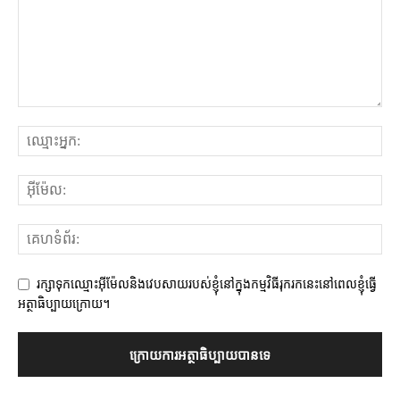
រក្សាទុកឈ្មោះអ៊ីម៉ែលនិងវេបសាយរបស់ខ្ញុំនៅក្នុងកម្មវិធីរុករកនេះនៅពេលខ្ញុំធ្វើ
អត្ថាធិប្បាយក្រោយ។