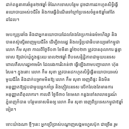
ដាក់​ពន្ធនាគារ​ចំនួន​២៧​ឆ្នាំ ចំណែក​ទោស​បន្ថែម ដូចជា​ការ​ដកហូត​សិទ្ធិ​ធ្វើ​
នយោបាយ​អស់​១​ជីវិត និង​ការ​ធ្វើដំណើរ​ទៅ​ក្រៅប្រទេស​ចំនួន​៥​ឆ្នាំ​នៅតែ​
ដដែល។
មេ​បក្ស​ប្រឆាំង និង​ជា​អ្នកនយោបាយ​ដែល​តែងតែ​ប្រកាន់​ធម៌​អហិង្សា និង​
បាន​តស៊ូ​ស្ទើរ​ពេញ​មួយ​ជីវិត ដើម្បី​ពលរដ្ឋ និង​លទ្ធិ​ប្រជាធិបតេយ្យ​នៅ​កម្ពុជា
លោក កឹម សុខា កាលពី​ថ្ងៃទី​០៣ ខែមីនា ឆ្នាំ​២០២៣ ត្រូវ​បាន​តុលាការ ផ្ដន្ទា
ទោស ឱ្យ​ជាប់ឃុំ​ក្នុងផ្ទះ​រយៈពេល​២៧​ឆ្នាំ ពី​បទ​សន្ទិដ្ឋិភាព​ជាមួយ​បរទេស​
ពោល​គឺ​សហរដ្ឋអាមេរិក ដែល​រង​ការ​រិះគន់​ថា ធ្វើឡើង​តាម​បញ្ជា​លោក ហ៊ុន
សែន​។ ក្នុង​នោះ លោក កឹម សុខា ត្រូវ​បាន​ដកហូត​សិទ្ធិ​ធ្វើ​នយោបាយ​អស់​
មួយ​ជីវិត និង​ដាក់​បម្រាម​មិន​ឱ្យ លោក កឹម សុខា ចេញពីផ្ទះ និង​មិន​
អនុញ្ញាត​ឱ្យ​ជួប​ជាមួយ​អ្នកគាំទ្រ និង​ភ្ញៀវ​បរទេស លើកលែងតែ​មាន​ការ​
អនុញ្ញាត​ពី​តុលាការ​។ កាលពី ថ្ងៃទី​៣០ ខែមេសា កន្លងទៅ​សាលាឧទ្ធរណ៍​
ភ្នំពេញ​ក៏បាន បន្ថែម​ទោស​មិន​ឲ្យ លោក គឹម សុខា ចេញ​ពី​ប្រទេស​កម្ពុជា​៥​ឆ្នាំ​
ទៀត។
ទោះ​យ៉ាងណា ថ្មីៗ​នេះ អ្នកប្រើប្រាស់​បណ្ដាញ​សង្គម​ហ្វេសប៊ុក ជាច្រើន រួម​