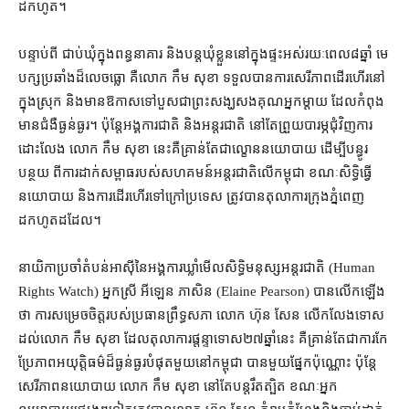
ដកហូត។
បន្ទាប់ពី ជាប់ឃុំ​ក្នុង​ពន្ធនាគារ និង​បន្ត​ឃុំខ្លួន​នៅក្នុង​ផ្ទះ​អស់​រយៈពេល​៨​ឆ្នាំ មេ​
បក្ស​ប្រឆាំង​ដ៏​លេចធ្លោ គឺ​លោក កឹម សុខា ទទួល​បានការ​សេរីភាព​ដើរហើរ​នៅ
ក្នុង​ស្រុក និង​មានឱកាស​ទៅ​បួស​ជា​ព្រះសង្ឃ​សងគុណ​អ្នក​ម្ដាយ ដែល​កំពុង​
មាន​ជំងឺ​ធ្ងន់ធ្ងរ។ ប៉ុន្តែ​អង្គការ​ជាតិ និង​អន្តរជាតិ នៅតែ​ព្រួយបារម្ភ​ជុំវិញ​ការ​
ដោះលែង លោក កឹម សុខា នេះ​គឺ​គ្រាន់តែ​ជា​ល្ខោន​នយោបាយ ដើម្បី​បន្ធូរ
បន្ថយ ពី​ការ​ដាក់​សម្ពាធ​របស់​សហគមន៍​អន្តរជាតិ​លើ​កម្ពុជា ខណៈ​សិទ្ធិ​ធ្វើ​
នយោបាយ និង​ការ​ដើរហើរ​ទៅ​ក្រៅប្រទេស ត្រូវ​បាន​តុលាការ​ក្រុងភ្នំពេញ​
ដកហូត​ដដែល។
នាយិកា​ប្រចាំ​តំបន់​អាស៊ី​នៃ​អង្គការ​ឃ្លាំមើល​សិទ្ធិមនុស្ស​អន្តរជាតិ (Human
Rights Watch) អ្នកស្រី អីឡេន ភាសិន (Elaine Pearson) បាន​លើកឡើង​
ថា ការ​សម្រេចចិត្ត​របស់​ប្រធាន​ព្រឹទ្ធសភា លោក ហ៊ុន សែន លើកលែង​ទោស​
ដល់​លោក កឹម សុខា ដែល​តុលាការ​ផ្ដន្ទាទោស​២៧​ឆ្នាំនេះ គឺ​គ្រាន់តែ​ជា​ការ​កែ
ប្រែ​ភាព​អយុត្តិធម៌​ដ៏​ធ្ងន់ធ្ងរ​បំផុត​មួយ​នៅ​កម្ពុជា បាន​មួយ​ផ្នែក​ប៉ុណ្ណោះ ប៉ុន្តែ​
សេរីភាព​នយោបាយ លោក កឹម សុខា នៅតែ​បន្ត​រឹតត្បិត ខណៈ​អ្នក