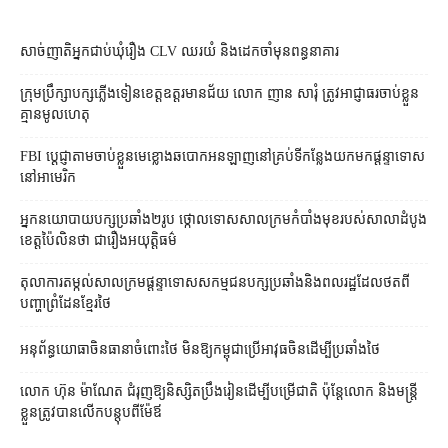
សាច់ញាតិអ្នកជាប់ឃុំរឿង CLV ឈរយំ និងដេកចាំមុនពន្ធនាគារ
ក្រុមប្រឹក្សា​បក្ស​ភ្លើងទៀន​ខេត្ត​ឧត្ដរមានជ័យ លោក ញាន សារុំ ត្រូវ​អាជ្ញាធរ​ចាប់ខ្លួន​
គ្មាន​មូលហេតុ
FBI ប្ដេជ្ញា​តាម​ចាប់ខ្លួន​មេខ្លោង​ឆបោក​អនឡាញ​នៅ​គ្រប់​ទីកន្លែង​យក​មក​ផ្ដន្ទាទោស​
នៅ​អាមេរិក
អ្នកនយោបាយ​បក្ស​ប្រឆាំង​២​រូប ថ្កោលទោស​សាលក្រម​កំបាំងមុខ​របស់​សាលាដំបូង​
ខេត្ត​ប៉ៃលិន​ថា ជា​រឿង​អយុត្តិធម៌
តុលាការ​តម្កល់​សាលក្រម​ផ្ដន្ទាទោស​សកម្មជន​បក្ស​ប្រឆាំង​និង​ពលរដ្ឋ​ដែល​ថត​ពី​
បញ្ហា​ព្រំដែន​ខ្មែរ​ថៃ
អនុព័ន្ធយោធា​ចិន​ធានា​ចំពោះ​ថៃ មិន​ឱ្យ​កម្ពុជា​ប្រើ​អាវុធ​ចិន​ដើម្បី​ប្រឆាំង​ថៃ ​
លោក ហ៊ុន ម៉ាណែត ជំរុញ​ឱ្យ​និស្សិត​ប្រឹងរៀន​ដើម្បី​បម្រើ​ជាតិ ប៉ុន្តែ​លោក និង​មន្ត្រី​​
ខ្លួន​ត្រូវ​បាន​លើក​បន្តុប​ពី​ម៉ែឪ