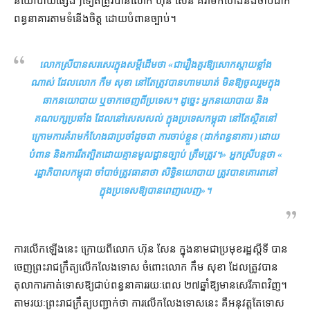
នយោបាយ​ផ្សេងៗ​ទៀត​ត្រូវ​បាន​លោក ហ៊ុន សែន គំរាមកំហែង​និង​ចាប់​ដាក់​
ពន្ធនាគារ​តាម​ទំនើងចិត្ត ដោយ​បំពាន​ច្បាប់។
លោកស្រី​បាន​សរសេរ​ក្នុង​សម្ដី​ដើម​ថា «​
ជា​រឿង​គួរ​ឱ្យ​សោកស្ដាយ​ខ្លាំង​
ណាស់ ដែល​លោក កឹម សុខា នៅតែ​ត្រូវ​បាន​ហាមឃាត់ មិន​ឱ្យ​ចូលរួម​ក្នុង
ឆាកនយោបាយ ឬ​ចាក​ចេញពី​ប្រទេស​។ ដូច្នេះ អ្នកនយោបាយ និង​
គណបក្សប្រឆាំង ដែល​នៅ​សេសសល់ ក្នុង​ប្រទេស​កម្ពុជា នៅតែ​ស្ថិត​នៅ​
ក្រោម​ការ​គំរាមកំហែង​ជាប្រចាំ​ដូចជា ការ​ចាប់ខ្លួន (​ដាក់​ពន្ធនាគារ )​ដោយ​
បំពាន និង​ការ​រឹតត្បិត​ដោយ​គ្មាន​មូលដ្ឋាន​ច្បាប់ ត្រឹមត្រូវ​។» អ្នកស្រី​បន្ត​ថា «​
រដ្ឋាភិបាល​កម្ពុជា ចាំបាច់​ត្រូវ​ធានា​ថា សិទ្ធិ​នយោបាយ ត្រូវ​បាន​គោរព​នៅ
ក្នុង​ប្រទេស​ឱ្យ​បាន​ពេញលេញ
»។
ការ​លើកឡើង​នេះ ក្រោយពី​លោក ហ៊ុន សែន ក្នុងនាម​ជា​ប្រមុខ​រដ្ឋស្ដីទី បាន​
ចេញ​ព្រះរាជក្រឹត្យ​លើកលែងទោស ចំពោះ​លោក កឹម សុខា ដែល​ត្រូវ​បាន​
តុលាការ​កាត់ទោស​ឱ្យ​ជាប់ពន្ធនាគារ​រយៈពេល ២៧​ឆ្នាំ​ឱ្យ​មាន​សេរីភាព​វិញ។
តាមរយៈ​ព្រះរាជក្រឹត្យ​បញ្ជាក់​ថា ការ​លើកលែងទោស​នេះ គឺ​អនុវត្ត​តែ​ទោស​