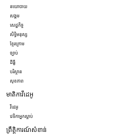
នយោបាយ
សង្គម
សេដ្ឋកិច្ច
សិទ្ធិមនុស្ស
ខ្មែរក្រោម
ច្បាប់
ដីធ្លី
បរិស្ថាន
សុខភាព
មាតិកាវីដេអូ
វីដេអូ
វេទិកាអ្នកស្ដាប់
ព្រឹត្តិការណ៍សំខាន់