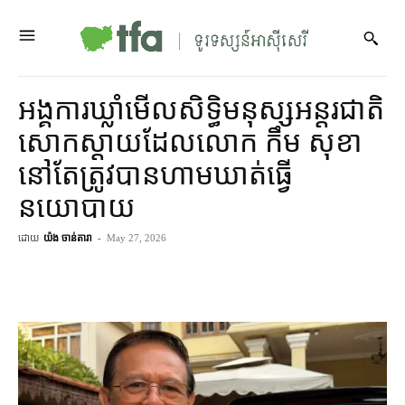
អង្គការ​ឃ្លាំមើល​សិទ្ធិមនុស្ស​អន្តរជាតិ​
សោកស្ដាយ​ដែល​លោក កឹម សុខា
នៅតែ​ត្រូវ​បាន​ហាមឃាត់​ធ្វើ​
នយោបាយ
ដោយ
យ៉ង ចាន់តារា
-
May 27, 2026