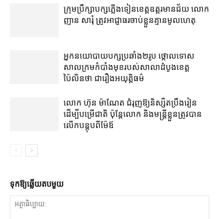
ក្រុមប្រឹក្សា​បក្ស​ភ្លើងទៀន​ខេត្ត​ឧត្ដរមានជ័យ លោក
ញាន សារុំ ត្រូវ​អាជ្ញាធរ​ចាប់ខ្លួន​គ្មាន​មូលហេតុ
អ្នកនយោបាយ​បក្ស​ប្រឆាំង​២​រូប ថ្កោលទោស​
សាលក្រម​កំបាំងមុខ​របស់​សាលាដំបូង​ខេត្ត​
ប៉ៃលិន​ថា ជា​រឿង​អយុត្តិធម៌
លោក ហ៊ុន ម៉ាណែត ជំរុញ​ឱ្យ​និស្សិត​ប្រឹងរៀន​
ដើម្បី​បម្រើ​ជាតិ ប៉ុន្តែ​លោក និង​មន្ត្រី​​ខ្លួន​ត្រូវ​បាន​
លើក​បន្តុប​ពី​ម៉ែឪ
ទុក​ឱ្យ​ឆ្លើយ​តប​មួយ