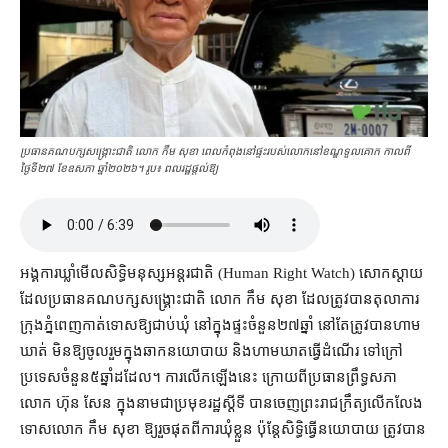
​ប្រធាន​គណបក្ស​សង្គ្រោះ​ជាតិ លោក កឹម សុខា ពេល​កំពុងនៅផ្ទះរបស់​លោក​នៅ​ខណ្ឌ​ទួលគោក កាលពី
ថ្ងៃទី២៧ ខែ​ឧសភា ឆ្នាំ​២០២៦។ រូប៖ ពលរដ្ឋផ្ដល់ឱ្យ
អង្គការ​ឃ្លាំមើល​សិទ្ធិមនុស្ស​អន្តរជាតិ (Human Right Watch) សោកស្ដាយ​
ដែល​ប្រធាន​គណបក្ស​សង្គ្រោះ​ជាតិ លោក កឹម សុខា ដែល​ត្រូវ​បាន​តុលាការ
ក្រុង​ភ្នំពេញ​កាត់ទោស​ឱ្យ​ជាប់ឃុំ នៅក្នុង​ផ្ទះ​ចំនួន​២៧​ឆ្នាំ នៅតែ​ត្រូវ​បាន​ហាម
ឃាត់ មិន​ឱ្យ​ចូលរួម​ក្នុង​ឆាកនយោបាយ និង​ហាម​ឃាត​ធ្វើដំណើរ ទៅ​ក្រៅ
ប្រទេស​ចំនួន​៥​ឆ្នាំ​ដដែល។ ការ​លើកឡើង​នេះ ក្រោយ​ពី​ប្រធាន​ព្រឹទ្ធសភា
លោក ហ៊ុន សែន ក្នុង​នាម​ជា​ប្រមុខរដ្ឋ​ស្ដីទី បាន​ចេញ​ព្រះរាជក្រឹត្យ​លើកលែង
ទោស​លោក កឹម សុខា ឱ្យ​រួច​ផុត​ពី​ការ​ឃុំខ្លួន ប៉ុន្តែ​សិទ្ធិ​ធ្វើ​នយោបាយ ត្រូវ​បាន​