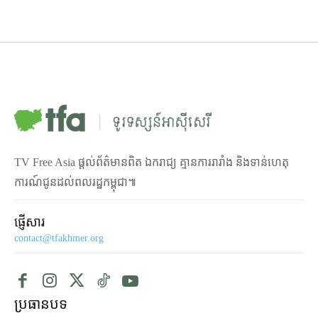
TV Free Asia ផ្ដល់ព័ត៌មានពិត ឯករាជ្យ គ្មានការរារាំង និងទាន់ហេតុ
ការណ៍ជូនដល់ពលរដ្ឋកម្ពុជា៕
ផ្ញើសារ
contact@tfakhmer.org
ប្រធានបទ