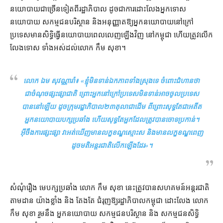
នយោបាយ​ជាច្រើន​ទៀត​ពី​រដ្ឋាភិបាល ដូចជា​ការ​ដោះលែង​អ្នក​ទោស​
នយោបាយ សកម្មជន​បរិស្ថាន និង​អនុញ្ញាត​ឱ្យ​អ្នកនយោបាយ​នៅ​ក្រៅ​
ប្រទេស​មាន​សិទ្ធិ​ធ្វើ​នយោបាយ​ពេល​លេញ​ឡើងវិញ នៅ​កម្ពុជា ហើយ​ត្រូវ​លើក
លែងទោស ទាំងអស់​ដល់​លោក កឹម សុខា។
លោក ឯម សុវណ្ណារ៉ា៖ «
​ខ្ញុំ​មិនទាន់​ឯកភាព​ទាំងស្រុង​ទេ ចំពោះ​ជំហាន​ថា
ជា​ចំណុច​ផ្សះផ្សា​ជាតិ ព្រោះ​អ្នក​នៅ​ក្រៅ​ប្រទេស​មិនទាន់​អាច​ចូល​ប្រទេស​
បាន​នៅឡើយ ដូច​ក្រុម​រដ្ឋាភិបាល​២៣​តុលា​ជាដើម ពីព្រោះ​សុទ្ធតែ​ជា​អតីត​
អ្នកនយោបាយ​បក្ស​ប្រឆាំង ហើយ​សុទ្ធតែ​អ្នក​ដែល​ត្រូវ​បាន​ចោទប្រកាន់​។
អ៊ីចឹង​ការផ្សះផ្សា វា​អត់​ឃើញ​មាន​លក្ខខណ្ឌ​ស្មោះ​ស និង​មាន​លក្ខខណ្ឌ​ពេញ
ដូច​មតិ​អន្តរជាតិ​លើកឡើង​ដែរ
»។
សំណុំរឿង មេ​បក្ស​ប្រឆាំង លោក កឹម សុខា នេះ​ត្រូវ​បាន​សហគមន៍​អន្តរជាតិ​
តាមដាន យ៉ាង​ខ្លាំង និង តែងតែ ជំរុញ​ឱ្យ​រដ្ឋាភិបាល​កម្ពុជា ដោះលែង លោក
កឹម សុខា រួម​នឹង អ្នកនយោបាយ សកម្មជន​បរិស្ថាន និង សកម្មជន​សិទ្ធិ