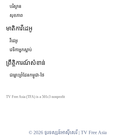
បរិស្ថាន
សុខភាព
មាតិកាវីដេអូ
វីដេអូ
វេទិកាអ្នកស្ដាប់
ព្រឹត្តិការណ៍សំខាន់
ជម្លោះព្រំដែនកម្ពុជា-ថៃ
TV Free Asia (TFA) is a 501c3 nonprofit
© 2026 ទូរទស្សន៍អាស៊ីសេរី | TV Free Asia