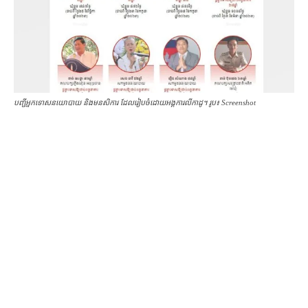
បញ្ជីអ្នកទោសនយោបាយ និងមនសិការ ដែលរៀបចំដោយអង្គការ​លីកាដូ។ រូប៖ Screenshot