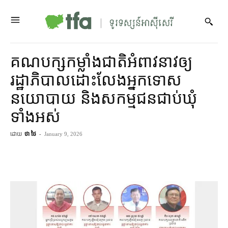
គណបក្ស​កម្លាំង​ជាតិ​អំពាវនាវ​ឲ្យ​
រដ្ឋាភិបាល​ដោះលែង​អ្នក​ទោស​
នយោបាយ និង​សកម្មជន​ជាប់ឃុំ​
ទាំងអស់
ដោយ
ថា ថៃ
-
January 9, 2026