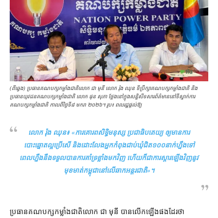
(​ពីឆ្វេង) ប្រធាន​គណបក្ស​កម្លាំង​ជាតិ​លោក ជា មុនី លោក រ៉ុង ឈុន ទីប្រឹក្សា​គណបក្ស​កម្លាំង​ជាតិ និង​
ប្រធាន​យុវជន​គណបក្សកម្លាំង​ជាតិ លោក ផុន សុភា ថ្លែង​នៅក្នុង​សន្និសីទ​សារព័ត៌​មាននៅ​ទីស្នាក់ការ​
គណបក្ស​កម្លាំង​ជាតិ កាល​ពី​ថ្ងៃទី​៨ មករា ២០២៦។ រូប៖ ពលរដ្ឋផ្ដល់ឱ្យ
លោក រ៉ុង ឈុន៖ «
ការគោរព​សិទ្ធិមនុស្ស ប្រជាធិបតេយ្យ ឲ្យ​មានការ​
បោះឆ្នោត​ល្អ​ប្រើ​សើ និង​ដោះលែង​អ្នក​កំពុង​ជាប់ឃុំ​ជិត​១០០​នាក់​ហ្នឹង​ទៅ
ពេល​ហ្នឹង​នឹង​ទទួល​បាន​ការ​គាំទ្រ​ខ្លាំង​មកវិញ ហើយក៏​ជា​ការ​ស្តារ​ឡើងវិញ​នូវ​
មុខមាត់​កម្ពុជា​នៅ​លើ​ឆាក​អន្តរជាតិ
»។
ប្រធាន​គណបក្ស​កម្លាំង​ជាតិ​លោក ជា មុនី បាន​លើកឡើង​​ផង​ដែរ​ថា