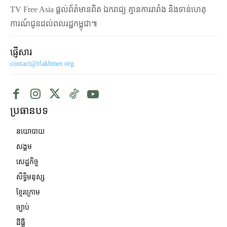
TV Free Asia ផ្ដល់ព័ត៌មានពិត ឯករាជ្យ គ្មានការរារាំង និងទាន់ហេតុ
ការណ៍ជូនដល់ពលរដ្ឋកម្ពុជា៕
ផ្ញើសារ
contact@tfakhmer.org
ប្រធានបទ
នយោបាយ
សង្គម
សេដ្ឋកិច្ច
សិទ្ធិមនុស្ស
ខ្មែរក្រោម
ច្បាប់
ដីធ្លី