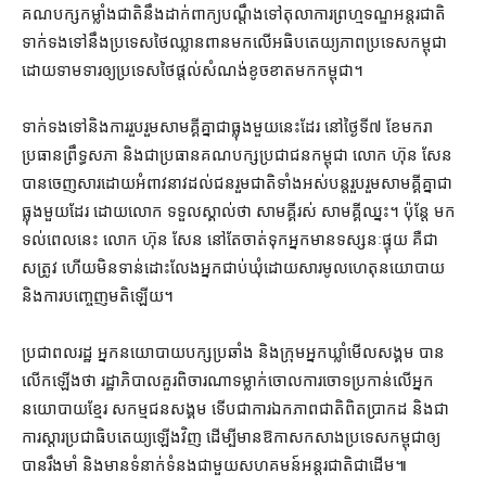
គណបក្ស​កម្លាំង​ជាតិ​នឹង​ដាក់​ពាក្យ​បណ្តឹង​ទៅ​តុលាការ​ព្រហ្មទណ្ឌ​អន្តរជាតិ
ទាក់ទង​ទៅ​នឹង​ប្រទេស​ថៃ​ឈ្លានពាន​មក​លើ​អធិបតេយ្យភាព​ប្រទេស​កម្ពុជា
ដោយ​ទាមទារ​ឲ្យ​ប្រទេស​ថៃ​ផ្តល់​សំណង់​ខូចខាត​មក​កម្ពុជា។
ទាក់ទង​ទៅ​និង​ការ​រួបរួម​សាមគ្គី​គ្នា​ជា​ធ្លុង​មួយ​នេះ​ដែរ នៅ​ថ្ងៃទី៧ ខែ​មករា
ប្រធាន​ព្រឹទ្ធសភា និង​ជា​ប្រធាន​គណបក្ស​ប្រជាជន​កម្ពុជា លោក ហ៊ុន សែន
បាន​ចេញ​សារ​ដោយ​អំពាវនាវ​ដល់​ជនរួមជាតិ​ទាំងអស់​បន្ត​រួបរួមសាមគ្គី​គ្នា​ជា​
ធ្លុង​មួយ​ដែរ ដោយ​លោក ទទួល​ស្គាល់​ថា សាមគ្គី​រស់ សាមគ្គី​ឈ្នះ។ ប៉ុន្តែ មក​
ទល់​ពេល​នេះ លោក ហ៊ុន សែន នៅតែ​ចាត់ទុក​អ្នកមាន​ទស្សនៈ​ផ្ទុយ គឺជា​
សត្រូវ ហើយ​មិនទាន់​ដោះលែង​អ្នក​ជាប់ឃុំ​ដោយសារ​មូលហេតុ​នយោបាយ
និង​ការ​បញ្ចេញមតិ​ឡើយ។
ប្រជាពលរដ្ឋ អ្នក​នយោបាយ​បក្ស​ប្រឆាំង និង​ក្រុម​អ្នកឃ្លាំមើល​សង្គម បាន​
លើកឡើង​ថា រដ្ឋាភិបាល​គួរ​ពិចារណា​ទម្លាក់​ចោលការ​ចោទប្រកាន់​លើ​អ្នក
នយោបាយ​ខ្មែរ សកម្មជន​សង្គម ទើប​ជា​ការ​ឯកភាព​ជាតិ​ពិតប្រាកដ និង​ជា​
ការ​ស្តារ​ប្រជាធិបតេយ្យ​ឡើងវិញ ដើម្បី​មានឱកាស​កសាង​ប្រទេស​កម្ពុជា​ឲ្យ​
បាន​រឹងមាំ និង​មាន​ទំនាក់ទំនង​ជាមួយ​សហ​គម​ន៍​អន្តរជាតិ​ជាដើម៕