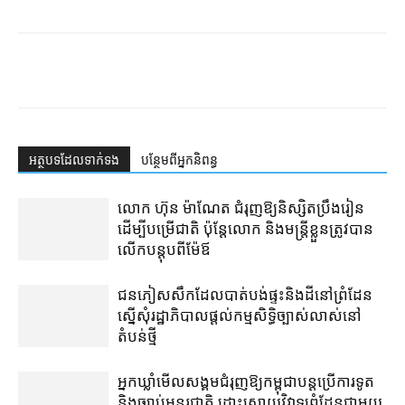
អត្ថបទ​ដែល​ទាក់ទង
បន្ថែម​ពី​អ្នកនិពន្ធ
លោក ហ៊ុន ម៉ាណែត ជំរុញ​ឱ្យ​និស្សិត​ប្រឹងរៀន​
ដើម្បី​បម្រើ​ជាតិ ប៉ុន្តែ​លោក និង​មន្ត្រី​​ខ្លួន​ត្រូវ​បាន​
លើក​បន្តុប​ពី​ម៉ែឪ
ជនភៀសសឹក​ដែល​បាត់បង់​ផ្ទះ​និង​ដី​នៅ​ព្រំដែន​
ស្នើសុំ​រដ្ឋាភិបាល​ផ្តល់​កម្មសិទ្ធិ​ច្បាស់លាស់​នៅ​
តំបន់​ថ្មី
អ្នកឃ្លាំមើល​សង្គម​ជំរុញ​ឱ្យ​កម្ពុជា​បន្ត​ប្រើ​ការទូត
និង​ច្បាប់​អន្តរជាតិ ដោះស្រាយ​វិវាទ​ព្រំដែន​ជាមួយ​