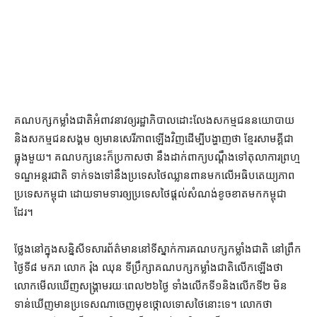
គណបក្ស​កម្លាំង​ជាតិ​អំពាវនាវ​ឲ្យ​រដ្ឋាភិបាល​ដោះលែង​សកម្មជន​នយោបាយ
និង​សកម្មជន​សង្គម ឲ្យ​មាន​សេរីភាព​ឡើងវិញ​ដើម្បី​បង្ហាញ​ថា ខ្មែរ​សាមគ្គី​ជា​
ធ្លុង​មួយ​។ គណបក្ស​នេះ​ក៏​ប្រកាស​ថា នឹង​ដាក់​ពាក្យ​បណ្តឹង​ទៅ​តុលាការ​ព្រហ្ម
ទណ្ឌ​អន្តរជាតិ ទាក់ទង​ទៅ​នឹង​ប្រទេស​ថៃ​ឈ្លានពាន​មក​លើ​អធិបតេយ្យភាព​
ប្រទេស​កម្ពុជា ដោយ​ទាមទារ​ឲ្យ​ប្រទេស​ថៃ​ផ្តល់​សំណង់​ខូចខាត​មក​កម្ពុជា​
ដែរ។
ថ្លែង​នៅក្នុង​សន្និសីទ​សារព័ត៌​មាននៅ​ទីស្នាក់ការ​គណបក្ស​កម្លាំង​ជាតិ នៅ​ព្រឹក​
ថ្ងៃទី​៨ មករា លោក រ៉ុង ឈុន ទីប្រឹក្សា​គណបក្ស​កម្លាំង​ជាតិ​លើកឡើង​ថា
លោក​មើលឃើញ​សង្គ្រាម​រយៈពេល​២៦​ថ្ងៃ ទាំង​លើក​ទី​១​និង​លើក​ទី​២ មិន
ទាន់​ឃើញ​មាន​ប្រទេស​ណា​ចេញមុខ​ថ្កោលទោស​ថៃ​នោះ​ទេ។ លោក​ថា