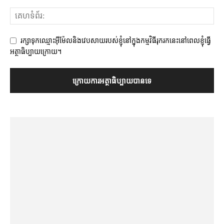
រក្សាទុកឈ្មោះអ៊ីម៉ែលនិងវេបសាយរបស់ខ្ញុំនៅក្នុងកម្មវិធីរុករកនេះនៅពេលខ្ញុំធ្វើ
អត្ថាធិប្បាយក្រោយ។