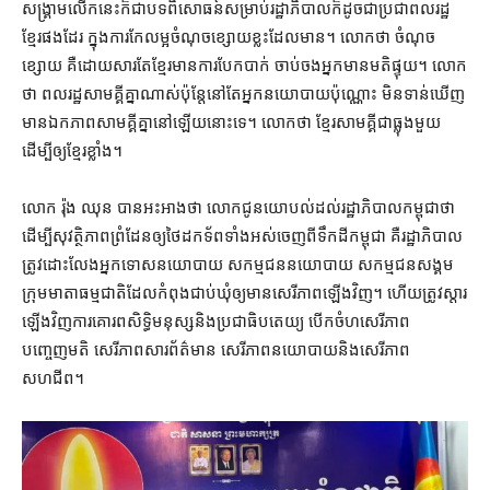
សង្គ្រាម​លើក​នេះ​ក៏​ជា​បទពិសោធន៍​សម្រាប់​រដ្ឋាភិបាល​ក៏ដូចជា​ប្រជាពលរដ្ឋ​
ខ្មែរ​ផង​ដែរ ក្នុង​ការ​កែ​លម្អ​ចំណុចខ្សោយ​ខ្លះ​ដែល​មាន។ លោក​ថា ចំណុច
ខ្សោយ គឺ​ដោយសារតែ​ខ្មែរ​មានការ​បែកបាក់ ចាប់ចង​អ្នកមាន​មតិផ្ទុយ។ លោក​
ថា ពលរដ្ឋ​សាមគ្គី​គ្នា​ណាស់​ប៉ុន្តែ​នៅតែ​អ្នកនយោបាយ​ប៉ុណ្ណោះ មិន​ទាន់​ឃើញ​
មាន​ឯកភាព​សាមគ្គី​គ្នា​នៅឡើយ​នោះ​ទេ។ លោក​ថា ខ្មែរ​សាមគ្គី​ជា​ធ្លុង​មួយ​
ដើម្បី​ឲ្យ​ខ្មែរ​ខ្លាំង។
លោក រ៉ុង ឈុន បាន​អះអាង​ថា លោក​ជូន​យោបល់​ដល់​រដ្ឋាភិបាល​កម្ពុជា​ថា
ដើម្បី​សុវត្ថិភាព​ព្រំដែន​ឲ្យ​ថៃ​ដកទ័ព​ទាំងអស់​ចេញពី​ទឹកដី​កម្ពុជា គឺ​រដ្ឋាភិបាល​
ត្រូវ​ដោះលែង​អ្នក​ទោស​នយោបាយ សកម្មជន​នយោបាយ សកម្មជន​សង្គម
ក្រុម​មាតា​ធម្មជាតិ​ដែល​កំពុង​ជាប់ឃុំ​ឲ្យ​មាន​សេរីភាព​ឡើងវិញ។ ហើយ​ត្រូវ​ស្តារ​
ឡើងវិញ​ការគោរព​សិទ្ធិមនុស្ស​និង​ប្រជាធិបតេយ្យ បើកចំហ​សេរីភាព​
បញ្ចេញមតិ សេរីភាព​សារព័ត៌មាន សេរីភាព​នយោបាយ​និង​សេរីភាព​
សហជីព។