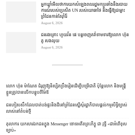
អ្នកឃ្លាំមើល​ថា​ការ​យក​សំឡេង​ពលរដ្ឋ​មក​ប្រឆាំង​នឹង​របាយ
ការណ៍​របស់​ប្រេសិត UN របស់​យោធា​ថៃ នឹង​ធ្វើ​ឱ្យ​ជម្លោះ
ព្រំដែន​កាន់តែ​រ៉ាំរ៉ៃ
August 6, 2026
ជនរងគ្រោះ ហួយវ័ន ផេ បន្ត​ចេញ​តវ៉ា​ទាមទារ​ឱ្យ​លោក ហ៊ុន
តូ សង​លុយ
August 6, 2026
លោក ហ៊ុន ម៉ាណែត ជំរុញ​ឱ្យ​និស្សិត​ប្រឹងរៀន​ដើម្បី​បម្រើ​ជាតិ ប៉ុន្តែ​លោក និង​មន្ត្រី​​
ខ្លួន​ត្រូវ​បាន​លើក​បន្តុប​ពី​ម៉ែឪ
ជនភៀសសឹក​ដែល​បាត់បង់​ផ្ទះ​និង​ដី​នៅ​ព្រំដែន​ស្នើសុំ​រដ្ឋាភិបាល​ផ្តល់​កម្មសិទ្ធិ​ច្បាស់
លាស់​នៅ​តំបន់​ថ្មី
តុលាការ​​ យកសារឯកជនក្នុង Messenger ចោទអតីតព្រះភិក្ខុ ជា វុទ្ធី «ជាអំពើខុស
ច្បាប់»