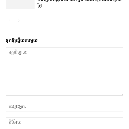
ថៃ
ទុក​ឱ្យ​ឆ្លើយ​តប​មួយ