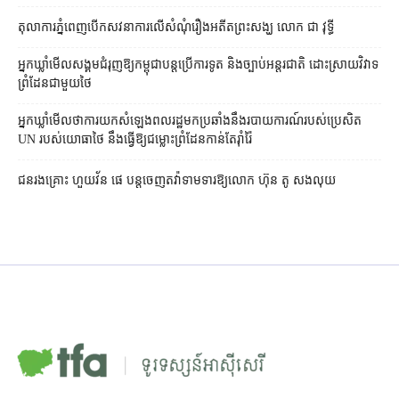
តុលាការ​ភ្នំពេញ​​បើកសវនាការ​លើ​សំណុំរឿង​​អតីត​ព្រះសង្ឃ លោក ជា វុទ្ធី
អ្នកឃ្លាំមើល​សង្គម​ជំរុញ​ឱ្យ​កម្ពុជា​បន្ត​ប្រើ​ការទូត និង​ច្បាប់​អន្តរជាតិ ដោះស្រាយ​វិវាទ​
ព្រំដែន​ជាមួយ​ថៃ
អ្នកឃ្លាំមើល​ថា​ការ​យក​សំឡេង​ពលរដ្ឋ​មក​ប្រឆាំង​នឹង​របាយការណ៍​របស់​ប្រេសិត
UN របស់​យោធា​ថៃ នឹង​ធ្វើ​ឱ្យ​ជម្លោះព្រំដែន​កាន់តែ​រ៉ាំរ៉ៃ
ជនរងគ្រោះ ហួយវ័ន ផេ បន្ត​ចេញ​តវ៉ា​ទាមទារ​ឱ្យ​លោក ហ៊ុន តូ សង​លុយ