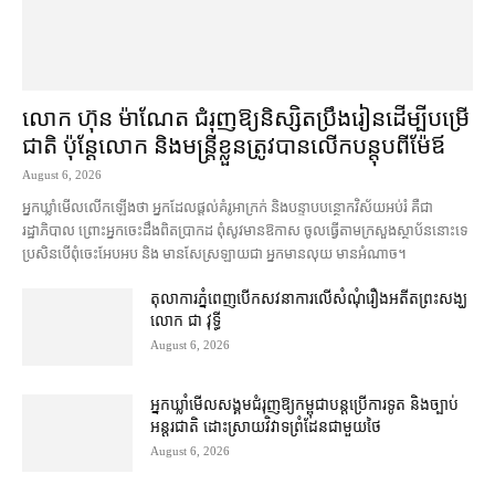
លោក ហ៊ុន ម៉ាណែត ជំរុញ​ឱ្យ​និស្សិត​ប្រឹងរៀន​ដើម្បី​បម្រើ​
ជាតិ ប៉ុន្តែ​លោក និង​មន្ត្រី​​ខ្លួន​ត្រូវ​បាន​លើក​បន្តុប​ពី​ម៉ែឪ
August 6, 2026
អ្នកឃ្លាំមើល​លើកឡើង​ថា អ្នក​ដែល​ផ្ដល់​គំរូ​អាក្រក់ និង​បន្ទាបបន្ថោក​វិស័យ​អប់រំ គឺជា​
រដ្ឋាភិបាល ព្រោះ​អ្នកចេះដឹង​ពិតប្រាកដ ពុំ​សូវ​មានឱកាស ចូល​ធ្វើតាម​ក្រសួង​ស្ថាប័ន​នោះ​ទេ
ប្រសិនបើ​ពុំ​ចេះ​អែបអប និង មាន​សែស្រឡាយ​ជា អ្នកមាន​លុយ មានអំណាច។
តុលាការ​ភ្នំពេញ​​បើកសវនាការ​លើ​សំណុំរឿង​​អតីត​ព្រះសង្ឃ
លោក ជា វុទ្ធី
August 6, 2026
អ្នកឃ្លាំមើល​សង្គម​ជំរុញ​ឱ្យ​កម្ពុជា​បន្ត​ប្រើ​ការទូត និង​ច្បាប់​
អន្តរជាតិ ដោះស្រាយ​វិវាទ​ព្រំដែន​ជាមួយ​ថៃ
August 6, 2026