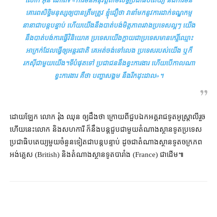
លោក អ៊ិន ណាត៖
«ការ​មិន​អនុវត្ត​តាម​លទ្ធិប្រជាធិបតេយ្យ និង​ការ​មិន​
គោរព​សិទ្ធិមនុស្ស​ឲ្យបាន​ត្រឹមត្រូវ ខ្ញុំ​ជឿ​ថា វា​នាំ​មក​នូវ​ការ​ដាក់​ទណ្ឌកម្ម​
នានា​​ជា​បន្ត​បន្ទាប់ ហើយ​យើង​នឹង​បាត់បង់​​មិត្តភាព​រវាង​ប្រទេស​ល្អៗ យើង​
នឹង​បាត់បង់​ការ​ធ្វើវិនិយោគ ប្រទេស​យើង​ក្លាយ​ជា​ប្រទេស​មាន​កេរ្តិ៍ឈ្មោះ​
អាក្រក់​ដែល​ធ្វើ​ឲ្យ​អន្តរជាតិ គេ​អត់​ចង់​ទៅ​លេង ប្រទេស​របស់​យើង ឬ​ក៏​
រកស៊ី​ជាមួយ​យើង។ទីបំផុត​ទៅ ប្រជាជន​នឹង​ខ្វះ​ការងារ ហើយ​បើ​កាលណា​
ខ្វះ​ការងារ គឺថា បញ្ហា​សង្គម នឹង​រីក​ដុះដាល»។​​
ដោយ​ឡែក​ លោក រ៉ុង ឈុន ឲ្យ​ដឹង​ថា ក្រោយ​ពី​ជួប​ឯកអគ្គរាជទូត​អូស្ត្រាលី​រួច
ហើយ​នេះ​លោក និង​សហការី ក៏​នឹង​បន្ត​ជួប​ជាមួយ​តំណាង​ស្ថានទូត​ប្រទេស​
ប្រជាធិបតេយ្យ​មួយ​ចំនួន​ទៀត​ជា​បន្តបន្ទាប់ ដូចជា​តំណាង​ស្ថានទូត​ចក្រភព​
អង់គ្លេស (British) និង​តំណាង​ស្ថានទូតបារាំង (France) ជាដើម៕