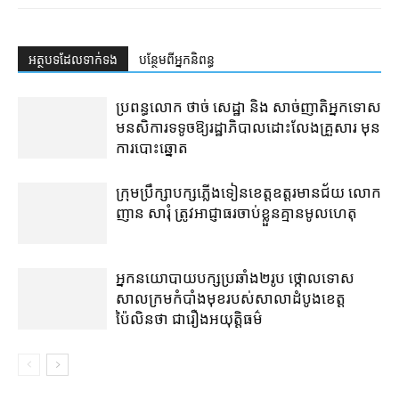
អត្ថបទ​ដែល​ទាក់ទង
បន្ថែម​ពី​អ្នកនិពន្ធ
ប្រពន្ធ​លោក ថាច់ សេដ្ឋា និង សាច់ញាតិ​អ្នកទោស​
មនសិការ​ទទូច​ឱ្យ​រដ្ឋាភិបាល​ដោះលែង​គ្រួសារ មុន​
ការបោះឆ្នោត
ក្រុមប្រឹក្សា​បក្ស​ភ្លើងទៀន​ខេត្ត​ឧត្ដរមានជ័យ លោក
ញាន សារុំ ត្រូវ​អាជ្ញាធរ​ចាប់ខ្លួន​គ្មាន​មូលហេតុ
អ្នកនយោបាយ​បក្ស​ប្រឆាំង​២​រូប ថ្កោលទោស​
សាលក្រម​កំបាំងមុខ​របស់​សាលាដំបូង​ខេត្ត​
ប៉ៃលិន​ថា ជា​រឿង​អយុត្តិធម៌