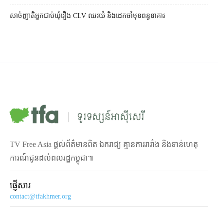
សាច់ញាតិអ្នកជាប់ឃុំរឿង CLV ឈរយំ និងដេកចាំមុនពន្ធនាគារ
TV Free Asia ផ្ដល់ព័ត៌មានពិត ឯករាជ្យ គ្មានការរារាំង និងទាន់ហេតុ
ការណ៍ជូនដល់ពលរដ្ឋកម្ពុជា៕
ផ្ញើសារ
contact@tfakhmer.org