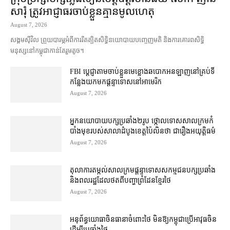
សារុំ ត្រូវ​អាជ្ញាធរ​ចាប់ខ្លួន​គ្មាន​មូលហេតុ
August 7, 2026
សង្គម​ស៊ីវិល ព្រួយបារម្ភ​អំពី​ការ​រឹតត្បិត​សិទ្ធិ​នយោបាយ​បញ្ចេញមតិ និង​ការគោរព​សិទ្ធិ
មនុស្ស​នៅ​កម្ពុជា​កាន់តែ​រួម​តូច។
FBI ប្ដេជ្ញា​តាម​ចាប់ខ្លួន​មេខ្លោង​ឆបោក​អនឡាញ​នៅ​គ្រប់​ទី
កន្លែង​យក​មក​ផ្ដន្ទាទោស​នៅ​អាមេរិក
August 7, 2026
អ្នកនយោបាយ​បក្ស​ប្រឆាំង​២​រូប ថ្កោលទោស​សាលក្រម​កំ
បាំងមុខ​របស់​សាលាដំបូង​ខេត្ត​ប៉ៃលិន​ថា ជា​រឿង​អយុត្តិធម៌
August 7, 2026
តុលាការ​តម្កល់​សាលក្រម​ផ្ដន្ទាទោស​សកម្មជន​បក្ស​ប្រឆាំង​
និង​ពលរដ្ឋ​ដែល​ថត​ពី​បញ្ហា​ព្រំដែន​ខ្មែរ​ថៃ
August 7, 2026
អនុព័ន្ធយោធា​ចិន​ធានា​ចំពោះ​ថៃ មិន​ឱ្យ​កម្ពុជា​ប្រើ​អាវុធ​ចិន​
ដើម្បី​ប្រឆាំង​ថៃ ​