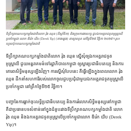
ទីប្រឹក្សា​គណបក្ស​កម្លាំង​ជាតិ​លោក រ៉ុង ឈុន (ពី​ស្ដាំទី៣) និង​ក្រុមការងារ​បក្ស​ ជួប​ឯកអគ្គរាជទូត​អូស្ត្រាលី​
ប្រចាំ​កម្ពុជា លោក ឌីរ៉េក យីប (Derek Yip) (ខាង​ឆ្វេង) នា​ស្ថានទូត នៅ​ថ្ងៃទី២៥ វិច្ឆិកា ២០២៥។ រូប៖
ហ្វេសប៊ុក​គណបក្ស​កម្លាំង​ជាតិ
ទីប្រឹក្សា​គណបក្ស​កម្លាំង​ជាតិ​លោក រ៉ុង ឈុន ស្នើសុំ​ឲ្យ​ឯកអគ្គរាជទូត​
អូស្ត្រាលី ជួយ​អន្តរាគមន៍​ទៅ​រដ្ឋាភិបាល​កម្ពុជា ឲ្យ​ស្ដារ​ប្រជាធិបតេយ្យ និង​ការ
គោរព​សិទ្ធិមនុស្ស​ឡើងវិញ។ ការ​ស្នើសុំ​បែប​នេះ គឺ​ធ្វើ​ឡើង​ក្នុង​ពេល​លោក រ៉ុង
ឈុន ដឹកនាំ​សហការី​របស់​លោក​ចូល​ជួប​ប្រជុំ​ជាមួយ​ឯកអគ្គរាជទូត​អូស្ត្រាលី​
ប្រចាំ​កម្ពុជា នៅ​ព្រឹក​ថ្ងៃទី​២៥ វិច្ឆិកា។
បញ្ហា​នៃ​ការ​ធ្លាក់​ចុះ​លទ្ធិប្រជាធិបតេយ្យ និង​ការរំលោភ​សិទ្ធិមនុស្ស​នៅ​កម្ពុជា
គឺជា​ប្រធានបទ​សំខាន់​នៅក្នុង​ជំនួប​រវាង​ទីប្រឹក្សា​គណបក្ស​កម្លាំងជាតិ លោក
រ៉ុង ឈុន និង​ឯកអគ្គរាជទូត​អូស្ត្រាលី​ប្រចាំ​កម្ពុជាលោក ឌីរ៉េក យីប (Derek
Yip)។