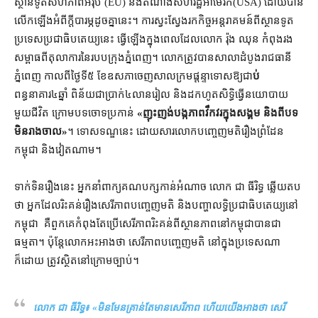
ស្ថានទូត​សហភាព​អឺរ៉ុប (EU) និង​តំណាង​សហរដ្ឋអាមេរិក​(USA) ដោយ​បាន​
លើក​ឡើង​អំពី​ក្តី​បារម្ភ​ដូចគ្នា​នេះ។ ការ​ស្វះស្វែង​រក​កិច្ច​អន្តរាគមន៍​ពី​ស្ថានទូត​
ប្រទេស​ប្រជាធិបតេយ្យ​នេះ ធ្វើឡើង​ក្នុង​ពេល​ដែល​លោក រ៉ុង ឈុន កំពុង​រង​
សម្ពាធ​ពី​តុលាការ​នៃ​របប​​ក្រុង​​ភ្នំពេញ។ លោក​ត្រូវ​បាន​សាលា​ដំបូង​រាជធានី
ភ្នំពេញ​ កាលពីថ្ងៃទី៥ ខែ​ឧសភា​ចេញ​សាលក្រម​ផ្ដន្ទាទោស​ឱ្យ​ជា
ប់​
ពន្ធនាគារ៤ឆ្នាំ ពិន័យ​ជា​ប្រាក់​៤លាន​រៀល និង​ដកហូត​សិទ្ធិ​ធ្វើ​នយោបាយ​
មួយ​ជីវិត​ ក្រោម​បទចោទប្រកាន់
«ញុះញង់​បង្ក​ភាព​វឹកវរ​ក្នុង​សង្គម និង​ពី​បទ​
មិន​រាងចាល
»
។ ទោស​ទណ្ឌ​នេះ​ ដោយសារ​លោក​បញ្ចេញ​មតិ​រឿង​ព្រំដែន​
កម្ពុជា និង​វៀតណាម។
ទាក់​ទិន​រឿង​នេះ ​អ្នកនាំពាក្យ​គណបក្ស​កាន់អំណាច លោក ជា ធីរិទ្ធ ឆ្លើយតប​
ថា អ្នក​ដែល​រិះគន់​រឿង​សេរីភាព​បញ្ចេញមតិ និង​បញ្ហា​លទ្ធិប្រជាធិបតេយ្យ​នៅ​
កម្ពុជា ​ គឺ​ពួកគេ​កំពុង​តែ​ប្រើ​សេរីភាព​​រិះគន់​ពី​ស្ថានភាព​នៅ​កម្ពុជា​បាន​ជា​
ធម្មតា។ ប៉ុន្តែ​លោក​អះអាង​ថា សេរីភាព​បញ្ចេញមតិ នៅក្នុង​ប្រទេស​ណា​
ក៏ដោយ ត្រូវ​​ស្ថិត​នៅ​ក្រោម​ច្បាប់។
លោក ជា ធីរិទ្ធ៖ «
មិនមែន​គ្រាន់តែ​មាន​សេរីភាព ហើយ​យើង​អាង​ថា សេរី