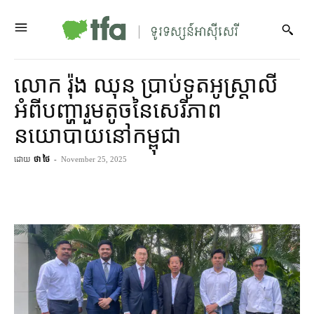
លោក រ៉ុង ឈុន ប្រាប់​ទូត​អូស្ត្រាលី​
អំពី​បញ្ហា​រួម​តូច​នៃ​សេរីភាព​
នយោបាយ​នៅ​កម្ពុជា
ដោយ
ថា ថៃ
-
November 25, 2025