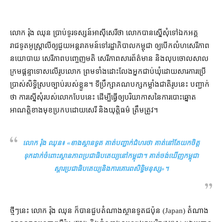
លោក រ៉ុង ឈុន ប្រាប់​ទូរទស្សន៍​អាស៊ីសេរី​ថា លោក​បាន​ស្នើ​សុំ​ទៅ​ឯកអគ្គ
រាជទូត​អូស្ត្រាលី​ឲ្យ​ជួយ​អន្តរាគមន៍​ទៅ​រដ្ឋាភិបាល​កម្ពុជា​ ឲ្យ​បើក​លំហ​សេរីភាព​
នយោបាយ សេរីភាព​បញ្ចេញមតិ សេរីភាព​សារព័ត៌មាន និង​លុប​ចោល​​សាល
ក្រម​ផ្ដន្ទាទោស​លើ​រូប​លោក ព្រមទាំង​ដោះលែង​អ្នកជាប់ឃុំ​ដោយសារ​​ការប្រើ
ប្រាស់​សិទ្ធិ​ស្រប​ច្បាប់​របស់​ខ្លួន។ ទីប្រឹក្សា​គណបក្ស​កម្លាំងជាតិ​រូប​នេះ ​បញ្ជាក់​
ថា ការ​ស្នើសុំ​របស់​លោក​បែប​នេះ ​ដើម្បី​ធ្វើ​ឲ្យ​បរិយាកាស​នៃ​ការ​បោះឆ្នោត​
អាណត្តិ​ខាងមុខ​ប្រកប​ដោយ​សេរី និង​យុត្តិធម៌ ត្រឹមត្រូវ។
លោក រ៉ុង ឈុន៖
«ខាង​ស្ថានទូត គាត់​បញ្ជាក់​ជំហរ​ថា គាត់​នៅតែ​យកចិត្ត​
ទុកដាក់​ចំពោះ​ស្ថានភាព​ប្រជាធិបតេយ្យ​នៅ​កម្ពុជា។ គាត់​ចង់​ឃើញ​កម្ពុជា
ស្ដារ​ប្រជាធិបតេយ្យ​និង​ការគោរព​សិទ្ធិមនុស្ស»។
ថ្មីៗ​នេះ លោក រ៉ុង ឈុន ក៏​បាន​ជួប​តំណាង​ស្ថានទូត​ជប៉ុន (Japan) តំណាង​