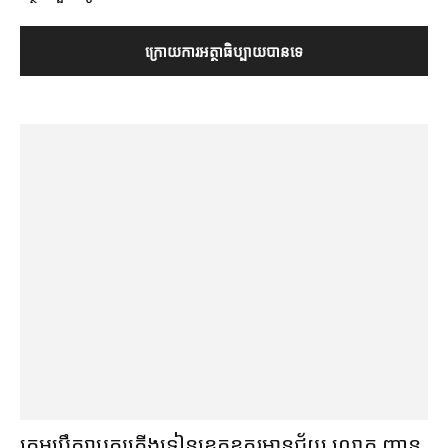
ក្រុមប្រឹក្សា​បក្ស​ភ្លើងទៀន​ខេត្ត​ឧត្ដរមានជ័យ លោក ញាន