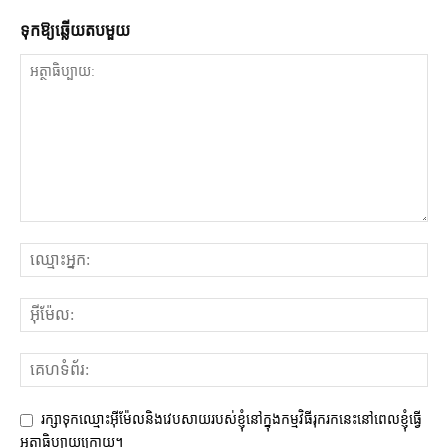
ទុក​ឱ្យ​ឆ្លើយ​តប​មួយ
រក្សាទុកឈ្មោះអ៊ីម៉ែលនិងវេបសាយរបស់ខ្ញុំនៅក្នុងកម្មវិធីរុករកនេះនៅពេលខ្ញុំធ្វើ
អត្ថាធិប្បាយក្រោយ។