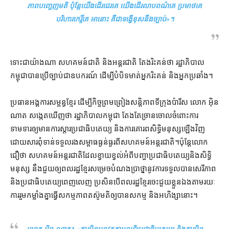
ភាព​បញ្ចេញមតិ​ ប៉ុន្តែ​យើង​ដើរ​ជេរ​គេ យើង​ដើរ​លាប​ពណ៌​គេ ប្រមាថ​គេ
បរិហារកេរ្តិ៍​គេ អានោះ គឺ​ជា​ទង្វើ​ខុស​នឹង​ច្បាប់»។
ទោះជាយ៉ាងណា សហគមន៍​ជាតិ និង​អន្តរជាតិ តែង​រិះគន់​ថា រដ្ឋាភិបាល​
កម្ពុជា​បាន​ប្រើ​ច្បាប់​ជា​ឧបករណ៍​ ដើម្បី​បំបិទមាត់​អ្នករិះគន់ និង​អ្នកប្រឆាំង។
ប្រធាន​អង្គការ​សម្ពន្ធ​ខ្មែរ ដើម្បី​កិច្ចព្រមព្រៀង​សន្តិភាព​ទីក្រុងប៉ារីស លោក អ៊ិន
ណាត សង្កេត​ឃើញ​ថា រដ្ឋាភិបាល​កម្ពុជា តែងតែ​ច្រានចោល​ចំពោះ​ការ​
ទាមទារ​ឲ្យ​មាន​ការ​ស្ដារ​ប្រជាធិបតេយ្យ និង​ការគោរព​សិទ្ធិមនុស្ស​ឡើងវិញ
ដោយសារ​ពុំ​ទាន់​ទទួល​រង​​សម្ពាធ​ធ្ងន់ធ្ងរ​ពី​សហគមន៍​អន្តរជាតិ។ប៉ុន្តែ​លោក
ជឿ​ថា សហគមន៍​អន្តរជាតិ​ដែល​ខ្វាយ​ខ្វល់​អំពី​បញ្ហា​ប្រជាធិបតេយ្យ​និង​សិទ្ធិ
មនុស្ស នឹង​ជួយ​ឲ្យ​ពលរដ្ឋខ្មែរ​សម្រេច​បំណងប្រាថ្នា​នូវ​ការ​ទទួល​បាន​សេរីភាព
និង​ប្រជាធិបតេយ្យ​ពេញលេញ ប្រសិនបើ​ពលរដ្ឋខ្មែរ​ចេះ​ជួយ​ខ្លួន​ឯង​តាម​រយៈ​
ការ​រួម​កម្លាំង​គ្នា​ធ្វើ​សកម្មភាព​តស៊ូ​មតិ​​ឲ្យបាន​សកម្ម និង​អហិង្សា​នោះ។