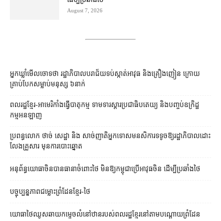
August 7, 2026
អ្នកឃ្លាំមើលចោទថា រដ្ឋាភិបាលបរាជ័យទប់ស្កាត់អាវុធ និងគ្រឿងញៀន ក្រោយ
គ្រាប់បែកសម្លាប់មនុស្ស ៦នាក់
ពលរដ្ឋខ្មែរ-អាមេរិកាំងធ្វើបាតុកម្ម ទាមទារស្ដារប្រជាធិបតេយ្យ និងបញ្ចប់ឧក្រិដ្ឋ
កម្មអនឡាញ
ប្រពន្ធ​លោក ថាច់ សេដ្ឋា និង សាច់ញាតិ​អ្នកទោស​មនសិការ​ទទូច​ឱ្យ​រដ្ឋាភិបាល​ដោះ
លែង​គ្រួសារ មុន​ការបោះឆ្នោត
អនុព័ន្ធយោធាចិនបានធានាចំពោះថៃ មិនឱ្យកម្ពុជាប្រើអាវុធចិន ដើម្បីប្រឆាំងថៃ
បច្ចុប្បន្នភាពជម្លោះព្រំដែនខ្មែរ-ថៃ
យោធាថៃឈូសឆាយកម្ទេចលំនៅឋានរបស់ពលរដ្ឋខ្មែរនៅតាមបណ្ដោយព្រំដែន