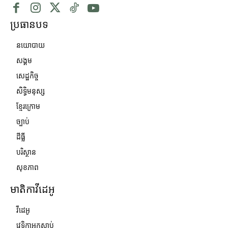
ប្រធានបទ
នយោបាយ
សង្គម
សេដ្ឋកិច្ច
សិទ្ធិមនុស្ស
ខ្មែរក្រោម
ច្បាប់
ដីធ្លី
បរិស្ថាន
សុខភាព
មាតិកាវីដេអូ
វីដេអូ
វេទិកាអ្នកស្ដាប់