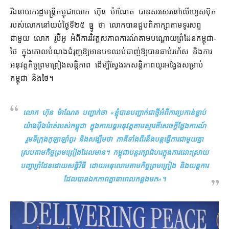
រីឯ​នាយករដ្ឋមន្ត្រី​កម្ពុជា​លោក ហ៊ុន ម៉ាណែត បាន​សរសេរ​នៅ​លើ​ហ្វេសប៊ុក​
របស់​លោក​នៅ​យប់​ថ្ងៃទី២៥ ធ្នូ ថា លោក​បាន​ជួបពិភាក្សា​តាម​ទូរសព្ទ​
ជាមួយ លោក រ៉ូប៊ីអូ អំពី​ការ​វិវត្ត​សភាពការណ៍​តាម​បណ្តោយ​ព្រំដែន​កម្ពុជា​-​
ថៃ ក្នុង​គោលបំណង​ជំរុញ​ឱ្យ​មាន​បទ​ឈប់​បាញ់​ឱ្យ​បាន​ឆាប់រហ័ស និង​ការ​
អនុវត្ត​កិច្ចព្រមព្រៀង​សន្តិភាព ដើម្បី​ស្វែងរក​សន្តិភាព​យូរអង្វែង​សម្រាប់​
កម្ពុជា និង​ថៃ។
លោក ហ៊ុន ម៉ាណែត បញ្ជាក់​ថា «​
ខ្ញុំ​បាន​បញ្ជាក់​ជាថ្មី​អំពី​ការ​ប្រកាន់​ខ្ជាប់​
យ៉ាង​ម៉ឺងម៉ាត់​របស់​កម្ពុជា ក្នុង​ការ​បន្ត​អនុវត្ត​តាម​ស្មារតី​សេចក្ដីថ្លែងការណ៍​
រួម​ទីក្រុង​កូឡាឡាំពួរ និង​សង្ឃឹម​ថា ភាគី​ទាំងពីរ​នឹង​បន្ត​ធ្វើការ​ជាមួយគ្នា​
ស្របតាម​កិច្ចព្រមព្រៀង​ដែល​មាន។ កម្ពុជា​បន្ត​រក្សា​ជំហរ​ក្នុង​ការ​ដោះស្រាយ​
បញ្ហា​ព្រំដែន​ដោយ​សន្តិវិធី ដោយ​អនុលោម​តាម​កិច្ចព្រមព្រៀង និង​យន្តការ​
ដែល​បាន​ឯកភាព​គ្នា​នា​ពេល​កន្លង​មក
»។