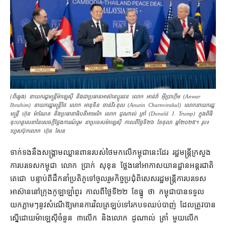
(ពី​ឆ្វេង) នាយករដ្ឋមន្ត្រី​ម៉ាឡេស៊ី និង​ជា​ប្រធាន​អាស៊ាន​ប្ដូរ​វេន លោក អាន់វ៉ា អ៊ីប្រាហ៊ីម (Anwar
Ibrahim) នាយករដ្ឋមន្ត្រី​ថៃ លោក អានុទីន ចាន់វីរៈគុល (Anutin Charnvirakul) លោក​នាយករដ្ឋ
មន្ត្រី ហ៊ុន ម៉ាណែត និង​ប្រធានាធិបតី​អាមេរិក លោក ដូណាល់ ត្រាំ (Donald J. Trump) ក្នុង​ពិធី​
ចុះហត្ថលេខា​នៃ​សេចក្ដីថ្លែងការណ៍​រួម នា​ប្រទេស​ម៉ាឡេស៊ី កាល​ពី​ថ្ងៃទី២៦ ខែ​តុលា ឆ្នាំ​២០២៥។ រូប៖
ហ្វេសប៊ុក​លោក ហ៊ុន សែន
ទាក់ទង​នឹង​សង្គ្រាម​ឈ្លានពាន​របស់​ថៃ​មក​លើ​កម្ពុជា​នេះ​ដែរ រដ្ឋមន្ត្រី​ក្រសួង​
ការបរទេស​កម្ពុជា លោក ប្រាក់ សុខុន ថ្លែង​នៅ​អាកាសយានដ្ឋាន​អន្តរជាតិ​
តេជោ បន្ទាប់​ពី​ដឹកនាំ​ប្រតិភូ​ទៅ​ចូលរួម​កិច្ចប្រជុំ​ពិសេស​រដ្ឋមន្ត្រីការបរទេស​
អាស៊ាន​នៅ​ក្រុង​កូឡាឡាំពួរ កាលពី​ថ្ងៃទី​២២ ខែធ្នូ ថា កម្ពុជា​បាន​ទទួល​
យក​ភ្លាមៗ​នូវ​សំណើ​ឱ្យ​មាន​ការ​វិលត្រឡប់​ទៅ​រក​បទ​ឈប់​បាញ់ ដែល​ត្រូវ​បាន​
ស្នើ​ដោយ​ម៉ាឡេស៊ី​ចំនួន ៣​លើក និង​លោក ដូណាល់ ត្រាំ មួយ​លើក