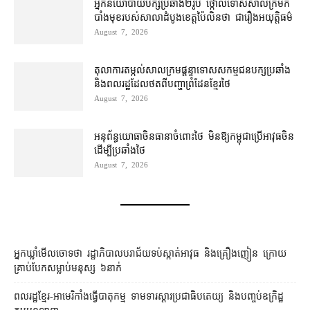
អ្នកនយោបាយ​បក្ស​ប្រឆាំង​២​រូប ថ្កោលទោស​សាលក្រម​កំ
បាំងមុខ​របស់​សាលាដំបូង​ខេត្ត​ប៉ៃលិន​ថា ជា​រឿង​អយុត្តិធម៌
August 7, 2026
តុលាការ​តម្កល់​សាលក្រម​ផ្ដន្ទាទោស​សកម្មជន​បក្ស​ប្រឆាំង​
និង​ពលរដ្ឋ​ដែល​ថត​ពី​បញ្ហា​ព្រំដែន​ខ្មែរ​ថៃ
August 7, 2026
អនុព័ន្ធយោធា​ចិន​ធានា​ចំពោះ​ថៃ មិន​ឱ្យ​កម្ពុជា​ប្រើ​អាវុធ​ចិន​
ដើម្បី​ប្រឆាំង​ថៃ ​
August 7, 2026
អ្នកឃ្លាំមើលចោទថា រដ្ឋាភិបាលបរាជ័យទប់ស្កាត់អាវុធ និងគ្រឿងញៀន ក្រោយ
គ្រាប់បែកសម្លាប់មនុស្ស ៦នាក់
ពលរដ្ឋខ្មែរ-អាមេរិកាំងធ្វើបាតុកម្ម ទាមទារស្ដារប្រជាធិបតេយ្យ និងបញ្ចប់ឧក្រិដ្ឋ