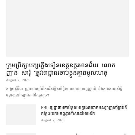
ក្រុមប្រឹក្សា​បក្ស​ភ្លើងទៀន​ខេត្ត​ឧត្ដរមានជ័យ លោក
ញាន សារុំ ត្រូវ​អាជ្ញាធរ​ចាប់ខ្លួន​គ្មាន​មូលហេតុ
August 7, 2026
សង្គម​ស៊ីវិល ព្រួយបារម្ភ​អំពី​ការ​រឹតត្បិត​សិទ្ធិ​នយោបាយ​បញ្ចេញមតិ និង​ការគោរព​សិទ្ធិ
មនុស្ស​នៅ​កម្ពុជា​កាន់តែ​រួម​តូច។
FBI ប្ដេជ្ញា​តាម​ចាប់ខ្លួន​មេខ្លោង​ឆបោក​អនឡាញ​នៅ​គ្រប់​ទី
កន្លែង​យក​មក​ផ្ដន្ទាទោស​នៅ​អាមេរិក
August 7, 2026