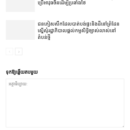
ប្រើ​អាវុធ​ចិន​ដើម្បី​ប្រឆាំង​ថៃ ​
ជនភៀសសឹក​ដែល​បាត់បង់​ផ្ទះ​និង​ដី​នៅ​ព្រំដែន​
ស្នើសុំ​រដ្ឋាភិបាល​ផ្តល់​កម្មសិទ្ធិ​ច្បាស់លាស់​នៅ​
តំបន់​ថ្មី
ទុក​ឱ្យ​ឆ្លើយ​តប​មួយ