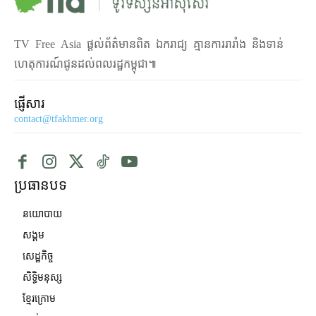
TV Free Asia ផ្ដល់ព័ត៌មានពិត ឯករាជ្យ គ្មានការរារាំង និងទាន់
ហេតុការណ៍ជូនដល់ពលរដ្ឋកម្ពុជា៕
ផ្ញើសារ
contact@tfakhmer.org
ប្រធានបទ
នយោបាយ
សង្គម
សេដ្ឋកិច្ច
សិទ្ធិមនុស្ស
ខ្មែរក្រោម