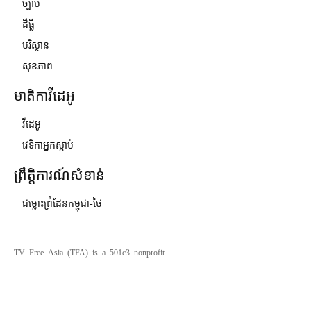
ច្បាប់
ដីធ្លី
បរិស្ថាន
សុខភាព
មាតិកាវីដេអូ
វីដេអូ
វេទិកាអ្នកស្ដាប់
ព្រឹត្តិការណ៍សំខាន់
ជម្លោះព្រំដែនកម្ពុជា-ថៃ
TV Free Asia (TFA) is a 501c3 nonprofit