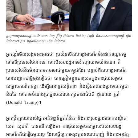
ប្រមុខ​ការ​ទូត​សហរដ្ឋ​អាមេរិក​លោក ម៉ាកូ រ៉ូប៊ីអូ (Marco Rubio) (ស្ដាំ) និង​លោក​នាយករដ្ឋមន្ត្រី ហ៊ុន
ម៉ាណែត។ រូប៖ ហ្វេសប៊ុកលោក ហ៊ុន ម៉ាណែត
អ្នកឃ្លាំមើល​សង្គម​អះអាង​ថា ប្រសិនបើ​សហរដ្ឋអាមេរិក​មិន​ដាក់​ទណ្ឌកម្ម​
ទៅលើ​ប្រទេស​ថៃ​នោះ​ទេ ទោះបី​សហរដ្ឋ​អាមេរិក​ព្យាយាម​យ៉ាងណា ក៏​
ប្រទេស​ថៃ​នឹង​មិន​ងាក​មក​ចរចា​ជាមួយ​កម្ពុជា​ដែរ បន្ទាប់ពី​សហរដ្ឋអាមេរិក​
បាន​បញ្ជាក់​ជាថ្មី​ម្តង​ទៀត​ថា បាន​ត្រៀមខ្លួន​ជាស្រេច​ក្នុង​ការ​ជួយ​សម្រប
សម្រួល​ការពិភាក្សា ដើម្បី​ធានា​នូវ​សន្តិភាព និង​ស្ថិរភាព​រវាង​ប្រទេស​កម្ពុជា
និង​ថៃ ទៅ​តាម​បំណង​ប្រាថ្នា​របស់​លោក​ប្រធានាធិបតី ដូណាល់ ត្រាំ
(Donald Trump)។
អ្នក​ប្រឹក្សា​យោបល់​ផ្នែក​អភិវឌ្ឍន៍​ផ្នត់គំនិត និង​ការស្រាវជ្រាវ​លោក​បណ្ឌិត
សេក សុជាតិ បាន​លើកឡើង​ថា ការ​ជួយ​សម្របសម្រួល​របស់​សហរដ្ឋ​
អាមេរិក​គឺជា​រឿង​មួយ​ល្អ ដែល​ធ្វើ​ឲ្យ​ការអនុវត្ត​បទ​ឈប់​បាញ់ និង​ការអនុវត្ត​