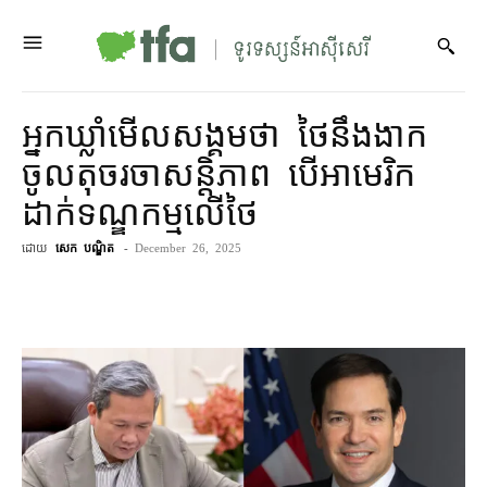
អ្នកឃ្លាំមើល​សង្គម​ថា ថៃ​នឹង​ងាក​
ចូល​តុ​ចរចា​សន្តិភាព បើ​អាមេរិក​
ដាក់​ទណ្ឌកម្ម​​លើ​ថៃ
ដោយ
សេក បណ្ឌិត
-
December 26, 2025