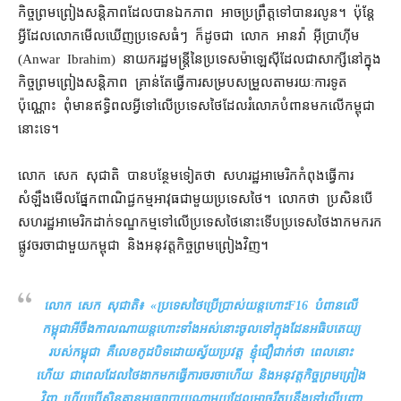
កិច្ចព្រមព្រៀង​សន្តិភាព​ដែល​បាន​ឯកភាព អាច​ប្រព្រឹត្ត​ទៅ​បាន​រលូន។ ប៉ុន្តែ​
អ្វី​ដែល​លោក​មើលឃើញ​ប្រទេស​ធំៗ ក៏ដូចជា លោក អានវ៉ា អ៊ីប្រាហ៊ីម
(Anwar Ibrahim) នាយករដ្ឋមន្ត្រី​នៃ​ប្រទេស​ម៉ាឡេស៊ី​ដែល​ជា​សាក្សី​នៅក្នុង​
កិច្ចព្រមព្រៀង​សន្តិភាព គ្រាន់តែ​ធ្វើការ​សម្របសម្រួល​តាមរយៈ​ការទូត​
ប៉ុណ្ណោះ ពុំ​មាន​ឥទ្ធិពល​អ្វី​ទៅលើ​ប្រទេស​ថៃ​ដែល​រំលោភបំពាន​មក​លើ​កម្ពុជា​
នោះ​ទេ។
លោក សេក សុជាតិ បាន​បន្ថែម​ទៀត​ថា សហរដ្ឋអាមេរិក​កំពុង​ធ្វើការ​
សំឡឹង​មើល​ផ្នែក​ពាណិជ្ជកម្ម​អាវុធ​ជាមួយ​ប្រទេស​ថៃ។ លោក​ថា ប្រសិនបើ​
សហរដ្ឋ​អាមេរិក​ដាក់​ទណ្ឌកម្ម​ទៅលើ​ប្រទេស​ថៃ​នោះ​ទើប​ប្រទេស​ថៃ​ងាក​មក​រក​
ផ្លូវ​ចរចា​ជាមួយ​កម្ពុជា និង​អនុវត្ត​កិច្ចព្រមព្រៀង​វិញ។
លោក សេក សុជាតិ៖ «
​ប្រទេស​ថៃ​ប្រើប្រាស់​យន្តហោះ​F16 បំពាន​លើ​
កម្ពុជា​អីចឹង​កាលណា​យន្តហោះ​ទាំងអស់​នោះ​ចូល​ទៅ​ក្នុង​ដែន​អធិបតេយ្យ​
របស់​កម្ពុជា គឺ​លេខ​កូដ​បិទ​ដោយ​ស្វ័យប្រវត្ត ខ្ញុំ​ជឿជាក់​ថា ពេល​នោះ​
ហើយ ជា​ពេល​ដែល​ថៃ​ងាក​មក​ធ្វើការ​ចរចា​ហើយ និង​អនុវត្ត​កិច្ចព្រមព្រៀង​
វិញ ហើយ​បើសិន​គ្មាន​មធ្យោបាយ​ណាមួយ​ដែល​អាច​រឹត​បន្តឹង​ទៅលើ​បញ្ហា​