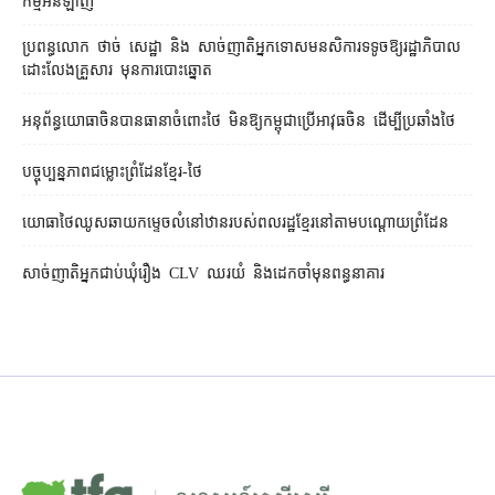
កម្មអនឡាញ
ប្រពន្ធ​លោក ថាច់ សេដ្ឋា និង សាច់ញាតិ​អ្នកទោស​មនសិការ​ទទូច​ឱ្យ​រដ្ឋាភិបាល​
ដោះលែង​គ្រួសារ មុន​ការបោះឆ្នោត
អនុព័ន្ធយោធាចិនបានធានាចំពោះថៃ មិនឱ្យកម្ពុជាប្រើអាវុធចិន ដើម្បីប្រឆាំងថៃ
បច្ចុប្បន្នភាពជម្លោះព្រំដែនខ្មែរ-ថៃ
យោធាថៃឈូសឆាយកម្ទេចលំនៅឋានរបស់ពលរដ្ឋខ្មែរនៅតាមបណ្ដោយព្រំដែន
សាច់ញាតិអ្នកជាប់ឃុំរឿង CLV ឈរយំ និងដេកចាំមុនពន្ធនាគារ