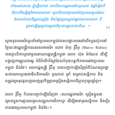
ទាំងអស់​នោះ​ទេ ខ្ញុំ​ជឿជាក់​ថា ទោះបី​សហរដ្ឋអាមេរិក​ព្យាយាម ៥​ឆ្នាំ​ទៀត​ក៏​
ពិបាក​នឹង​ធ្វើ​ឲ្យ​ថៃ​គោរព​ណាស់ ព្រោះ​ថៃ​បាន​ក្លាយ​ទៅជា​ប្រទេស​មួយ​ដែល​
រំលោភបំពាន​កិច្ចព្រមព្រៀង និង​បំផ្លាញ​សណ្ដាប់ធ្នាប់​សកលលោក ក៏
ដូចជា​ធ្វើ​ឲ្យ​ច្បាប់​អន្តរជាតិ​ចុះថយ​រួច​បាត់​ហើយ
» ។
ស្ថានទូត​អាមេរិក​ប្រចាំ​នៅ​ប្រទេស​កម្ពុជា​បាន​បង្ហោះ​សារ​នៅ​លើ​ហ្វេសប៊ុក​នៅ​
ថ្ងៃ​នេះ​ថា​រដ្ឋមន្ត្រី​ការបរទេស​អាមេរិក លោក ម៉ាកូ រ៉ូប៊ីអូ (Marco Rubio)
បាន​ជួបពិភាក្សា​ជាមួយ​នាយករដ្ឋមន្ត្រី​កម្ពុជា លោក ហ៊ុន ម៉ាណែត ដើម្បី​
បង្ហាញ​ការ​ព្រួយ​បារម្ភ អំពី​អំពើ​ហិង្សា​ដែល​កំពុង​បន្ត​កើតមាន​រវាង​ប្រទេស​
កម្ពុជា និង​ថៃ​។ លោក​រដ្ឋមន្ត្រី រ៉ូប៊ីអូ បាន​បញ្ជាក់​ឡើងវិញ​អំពី​បំណងប្រាថ្នា​
របស់​លោក​ប្រធានាធិបតី​អាមេរិក ដូណាល់ ត្រាំ សម្រាប់​សន្តិភាព និង​
តម្រូវ​ឲ្យ​អនុវត្ត​ពេញ​លេញ​នូវ​កិច្ចព្រមព្រៀង​សន្តិភាព​ទីក្រុង​កូឡាឡាំពួរ។
លោក រ៉ូប៊ីអូ ក៏បាន​បញ្ជាក់​ឡើងវិញ​ថា «​សហរដ្ឋអាមេរិក ត្រៀមខ្លួន​ជា
ស្រេច​ក្នុង​ការ​ជួយ​សម្របសម្រួល​ការ​ពិភាក្សា ដើម្បី​ធានា​នូវ​សន្តិភាព និង​ស្ថិរ
ភាព​រវាង​ប្រទេស​កម្ពុជា និង​ថៃ»។