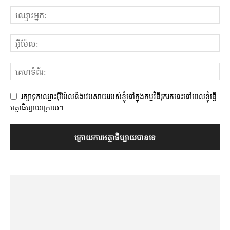
រក្សាទុកឈ្មោះអ៊ីម៉ែលនិងវេបសាយរបស់ខ្ញុំនៅក្នុងកម្មវិធីរុករកនេះនៅពេលខ្ញុំធ្វើ
អត្ថាធិប្បាយក្រោយ។