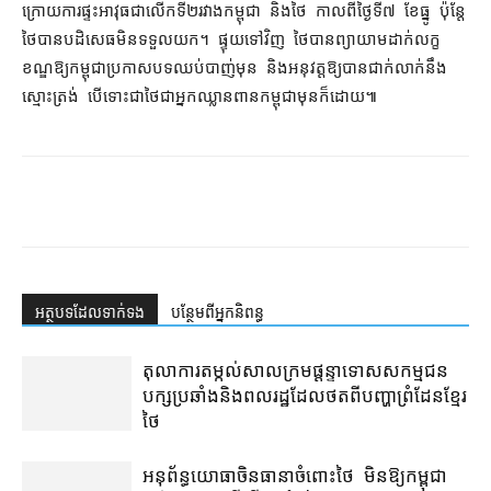
ក្រោយ​ការ​ផ្ទះ​អាវុធ​ជា​លើក​ទី​២​រវាង​កម្ពុជា និង​ថៃ កាលពី​ថ្ងៃទី​៧ ខែ​ធ្នូ ប៉ុន្តែ​
ថៃ​បាន​បដិសេធ​មិន​ទទួល​យក។ ផ្ទុយទៅវិញ ថៃ​បាន​ព្យាយាម​ដាក់​លក្ខ
ខណ្ឌ​ឱ្យ​កម្ពុជា​ប្រកាស​បទ​ឈប់​បាញ់​មុន និង​អនុវត្ត​ឱ្យ​បាន​ជាក់លាក់​នឹង​
ស្មោះត្រង់ បើ​ទោះ​ជា​ថៃ​ជា​អ្នក​ឈ្លានពាន​កម្ពុជា​មុន​ក៏ដោយ៕
អត្ថបទ​ដែល​ទាក់ទង
បន្ថែម​ពី​អ្នកនិពន្ធ
តុលាការ​តម្កល់​សាលក្រម​ផ្ដន្ទាទោស​សកម្មជន​
បក្ស​ប្រឆាំង​និង​ពលរដ្ឋ​ដែល​ថត​ពី​បញ្ហា​ព្រំដែន​ខ្មែរ​
ថៃ
អនុព័ន្ធយោធា​ចិន​ធានា​ចំពោះ​ថៃ មិន​ឱ្យ​កម្ពុជា​