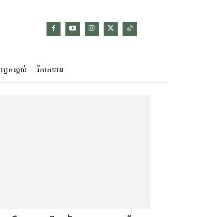
ាអ្នកស្ដាប់
វិភាគទាន