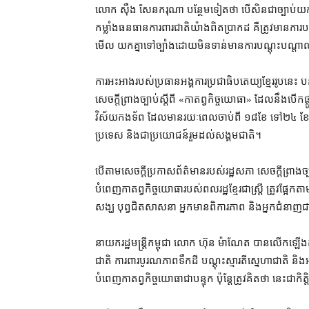
លោក ស៊ឹង សែនករុណា បន្ថែមទៀត​ថា បើសិនជា​ច្បាប់​យក​មក​អនុវត
កម្លាំង​ធនធាន​ការពារ​ជាតិ​យ៉ាង​ពិត​ប្រាកដ គឺ​ត្រូវ​មាន​ការ​បណ
មើល យកគ្នា​ទៅ​ច្បាំង​ដោយ​មិន​ទាន់​មាន​ការ​បណ្ដុះបណ្ដាល​
ការ​អះអាង​របស់​ប្រធាន​អង្គការ​ប្រជាធិបតេយ្យ​ខ្មែរ​រូប​នេះ ប
សេចក្តី​ព្រាងច្បាប់​ស្តីពី «​កាតព្វកិច្ច​យោធា​» ដែល​នឹង​បើកផ្លូ
វិស័យ​កងទ័ព ដែល​មាន​រយៈពេល​ចាប់ពី ១៨​ខែ ទៅ​២៤ ខែ ន
ប្រទេស និង​ជា​ប្រយោជន៍​រួម​ដល់​សង្គមជាតិ។
បើ​តាម​សេចក្តី​ប្រកាស​ព័ត៌មាន​របស់​រដ្ឋសភា សេចក្តី​ព្រាងច្ប
បំពេញ​កាតព្វកិច្ច​យោធា​របស់​ពលរដ្ឋ​ខ្មែរ​ជា​ស្ត្រី ត្រូវ​ផ្អែក
សង្ឃ បុព្វ​ជិត​សាសនា អ្នកមាន​ពិការភាព និង​អ្នកជំនាញ​ជ
នាយករដ្ឋមន្ត្រី​កម្ពុជា លោក ហ៊ុន ម៉ាណែត បាន​លើក​ឡើង​ក្ន
ជាតិ ការពារ​បូរណភាព​ទឹកដី បណ្ដុះ​ស្មារតី​ស្នេហា​ជាតិ និង​អភិវ
បំពេញ​កាតព្វកិច្ច​យោធា​ជា​បន្ទុក ប៉ុន្តែ​ត្រូវ​គិត​ថា នេះ​ជា​ក