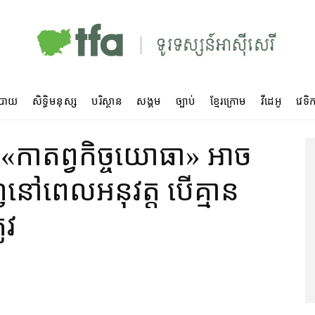
បាយ
សិទ្ធិមនុស្ស
បរិស្ថាន
សង្គម
ច្បាប់
ខ្មែរក្រោម
វីដេអូ
វេទិក
 «​កាតព្វកិច្ច​យោធា​» អាច​
​នៅ​ពេល​អនុវត្ត បើ​គ្មាន​
រូវ