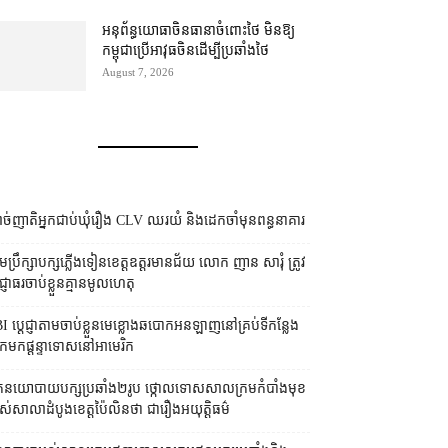
អនុព័ន្ធយោធា​ចិន​ធានា​ចំពោះ​ថៃ មិន​ឱ្យ​
កម្ពុជា​ប្រើ​អាវុធ​ចិន​ដើម្បី​ប្រឆាំង​ថៃ ​
August 7, 2026
ច់ញាតិអ្នកជាប់ឃុំរឿង CLV ឈរយំ និងដេកចាំមុនពន្ធនាគារ
រុមប្រឹក្សា​បក្ស​ភ្លើងទៀន​ខេត្ត​ឧត្ដរមានជ័យ លោក ញាន សារុំ ត្រូវ​
្ញាធរ​ចាប់ខ្លួន​គ្មាន​មូលហេតុ
I ប្ដេជ្ញា​តាម​ចាប់ខ្លួន​មេខ្លោង​ឆបោក​អនឡាញ​នៅ​គ្រប់​ទីកន្លែង​
​មក​ផ្ដន្ទាទោស​នៅ​អាមេរិក
នកនយោបាយ​បក្ស​ប្រឆាំង​២​រូប ថ្កោលទោស​សាលក្រម​កំបាំងមុខ​
ស់​សាលាដំបូង​ខេត្ត​ប៉ៃលិន​ថា ជា​រឿង​អយុត្តិធម៌