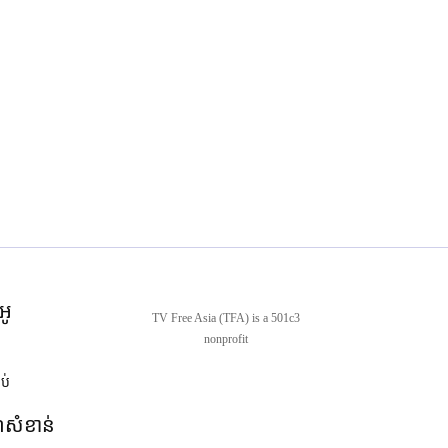
អូ
TV Free Asia (TFA) is a 501c3
nonprofit
ាប់
ណ៍សំខាន់