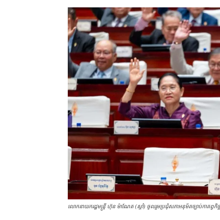
លោកនាយករដ្ឋមន្ត្រី ហ៊ុន ម៉ាណែត (ស្ដាំ) ចូលរួមប្រជុំសភាអនុម័តច្បាប់កាត