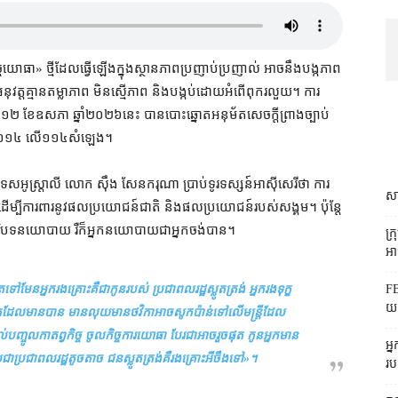
ច្ច​យោធា​» ថ្មី​ដែល​ធ្វើ​ឡើង​ក្នុង​ស្ថានភាព​ប្រញាប់ប្រញាល់ អាច​នឹង​បង្ក​ភាព
ុវត្ត​គ្មាន​តម្លាភាព មិន​ស្មើភាព និង​បង្កប់​ដោយ​អំពើពុករលួយ​។ ការ​
ងៃទី​១២ ខែឧសភា ឆ្នាំ​២០២៦​នេះ បាន​បោះឆ្នោត​អនុម័ត​សេចក្តី​ព្រាងច្បាប់​
ាំទ្រ​១១៤ លើ​១១៤​សំឡេង។
្រទេស​អូស្ត្រាលី លោក ស៊ឹង សែនករុណា ប្រាប់​ទូរទស្សន៍​អាស៊ីសេរី​ថា ការ
សា
ើង​ដើម្បី​ការពារ​នូវ​ផលប្រយោជន៍​ជាតិ និង​ផលប្រយោជន៍​របស់​សង្គម​។ ប៉ុន្តែ​
ាម​បរិបទ​នយោបាយ រឺ​ក៏​អ្នកនយោបាយ​ជា​អ្នក​ចង់បាន។
ក្
អាជ
FB
​ទៅ​មែន​អ្នករងគ្រោះ​គឺជា​កូន​របស់ ប្រជាពលរដ្ឋ​ស្លូតត្រង់ អ្នក​រង​ទុក្ខ
យក
ក​ដែល​មានបាន មាន​លុយ​មាន​ថវិកា​អាច​សូកប៉ាន់​ទៅលើ​មន្ត្រី​ដែល​
់​បញ្ចូល​កាតព្វកិច្ច ចូល​កិច្ចការ​យោធា បែរជា​អាច​រួចផុត កូន​អ្នក​មាន​
អ្
ប្រជាពលរដ្ឋ​តូចតាច ជន​ស្លូតត្រង់​គឺ​រងគ្រោះ​អីចឹង​ទៅ
»។
រប