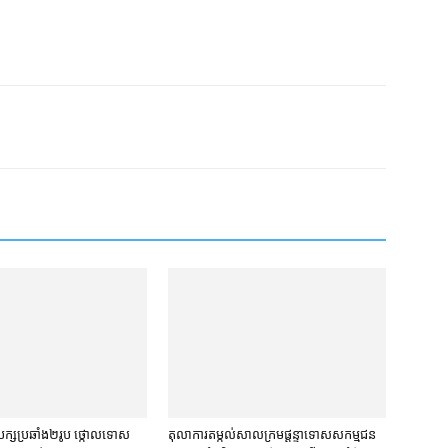
្ស​ប្រឆាំង​២​រូប ថ្កោលទោស​
តុលាការ​តម្កល់​សាលក្រម​ផ្ដន្ទាទោស​សកម្មជន​