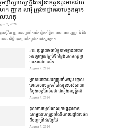
រុមប្រឹក្សា​បក្ស​ភ្លើងទៀន​ខេត្ត​ឧត្ដរមានជ័យ
ក ញាន សារុំ ត្រូវ​អាជ្ញាធរ​ចាប់ខ្លួន​គ្មាន​
ូលហេតុ
gust 7, 2026
គម​ស៊ីវិល ព្រួយបារម្ភ​អំពី​ការ​រឹតត្បិត​សិទ្ធិ​នយោបាយ​បញ្ចេញមតិ និង​
គោរព​សិទ្ធិមនុស្ស​នៅ​កម្ពុជា​កាន់តែ​រួម​តូច។
FBI ប្ដេជ្ញា​តាម​ចាប់ខ្លួន​មេខ្លោង​ឆបោក​
អនឡាញ​នៅ​គ្រប់​ទីកន្លែង​យក​មក​ផ្ដន្ទា
ទោស​នៅ​អាមេរិក
August 7, 2026
អ្នកនយោបាយ​បក្ស​ប្រឆាំង​២​រូប ថ្កោល
ទោស​សាលក្រម​កំបាំងមុខ​របស់​សាលា
ដំបូង​ខេត្ត​ប៉ៃលិន​ថា ជា​រឿង​អយុត្តិធម៌
August 7, 2026
តុលាការ​តម្កល់​សាលក្រម​ផ្ដន្ទាទោស​
សកម្មជន​បក្ស​ប្រឆាំង​និង​ពលរដ្ឋ​ដែល​ថត​
ពី​បញ្ហា​ព្រំដែន​ខ្មែរ​ថៃ
August 7, 2026