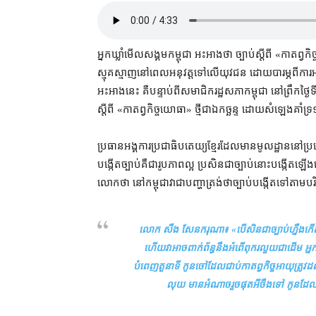
អ្នកឃ្លាំមើល​សង្គម​កម្ពុជា អះអាង​ថា ច្បាប់​ស្ដីពី «​កាតព្វកិ
ស្មុគស្មាញ​នៅពេល​អនុវត្ត​ទៅលើ​យុវជន ដោយ​បារម្ភ​ពី​ការអន
អះអាង​នេះ គឺ​បន្ទាប់ពី​សមាជិក​រដ្ឋសភា​កម្ពុជា នៅ​ព្រឹក​ថ្
ស្តីពី «​កាតព្វកិច្ច​យោធា​» ថ្មី​ជា​ឯកច្ឆន្ទ ដោយ​សំឡេង​គ
ប្រធាន​អង្គការ​ប្រជាធិបតេយ្យ​ខ្មែរ​ដែល​មាន​មូលដ្ឋាន​នៅ​ប
បង្កើត​ច្បាប់​គឺជា​រូប​ភាពល្អ ប្រសិនជា​ច្បាប់​នោះ​បង្កើត​ឡ
លោក​ថា នៅ​កម្ពុជា​វា​ជា​បញ្ហា​ត្រង់​ថា​ច្បាប់​បង្កើត​ទៅត
លោក សឹង សែនករុណា៖ «​
បើសិនជា​ច្បាប់​ហ្នឹង​កើត
ហើយ​វា​អាច​ពាក់ព័ន្ធ​នឹង​អំពើពុករលួយ​ជាដើម អ្ន
បំពេញ​តួនាទី កូនចៅ​ដែល​ជាប់​កាតព្វកិច្ច​អាយុ​ត្រូវ​ដល
លុយ មានអំណាច​រួចផុត​អីចឹង​ទៅ កូន​ដែល​ជា​