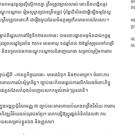
តុ
្ត​ឲ្យ​ស្មើ​ស្មើភាព​គ្នា ត្រឹមត្រូវ​ច្បាស់លាស់ នោះ​នឹង​បង្កើត​នូវ​
ពលរ
្ដុះបណ្ដាល រៀនសូត្រ​ឲ្យ​បាន​ត្រឹមត្រូវ ប៉ុន្តែ​បើសិនជា​ធ្វើឡើង​ឲ្យ​តែ​ល្អ
ត្រឹមត្រូវ​ទេ​នោះ​គឺ ជា​រឿង​មួយ​ដែល​មិន​គួរ​ឲ្យ​កើតមាន​ទាល់តែ​សោះ។
អនុ
ប្រ
ន្ទាប់ពី​រដ្ឋសភា​នៅ​ថ្ងៃទី​១២​ឧសភា​នេះ បាន​បោះឆ្នោត​អនុម័ត​ជា​ឯកច្ឆន្ទ
លោ
វ​ឲ្យ​ពលរដ្ឋ​ខ្មែរ​ទាំង ២​ភេទ មាន​អាយុ ១៨​ឆ្នាំ​ដល់ ២៥​ឆ្នាំ​ឲ្យ​ចូល​ទៅ​បម្រើ​
លោក
ិង​ទទួល​បាន​ការ​បណ្តុះបណ្តាល​ជំនាញ​យោធា សម្រាប់​ត្រៀម​ការពារ​
ាប់​ស្តីពី «​កាតព្វកិច្ច​យោធា​» មាន​៨​ជំពូក និង​២០​មាត្រា​។ ចំពោះ​ការ​
​តាម​គោលការណ៍​ស្ម័គ្រចិត្ត​។ ច្បាប់​នេះ​ក៏​បានផ្តល់​ការលើកលែង​ចំពោះ​ភិក្ខុ
ាន់ខ្ពស់​ដែល​កំពុង​បំពេញបេសកកម្ម​សំខាន់ៗ​ជូន​ជាតិ។
ុង​អង្គប្រជុំ​វិសាមញ្ញ ថា ច្បាប់​នេះ​មាន​គោលបំណង​ពង្រឹង​វិស័យ ការពារ​
ឌ្ឍ​វិន័យ​ដល់​យុវជន​ខ្មែរ​។ លោក​ស្នើ​ឱ្យ​ប្តូរ​ផ្នត់គំនិត​ដែល​ថា ការ​
ិត្តិយស​សម្រាប់​ខ្លួនឯង និង​គ្រួសារ។