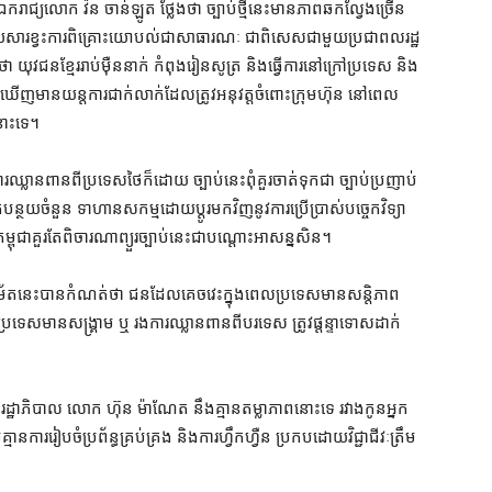
ឯករាជ្យ​លោក វ៉ន ចាន់ឡូត ថ្លែង​ថា ច្បាប់​ថ្មី​នេះ​មាន​ភាព​ឆក​ល្វែង​ច្រើន
ដោយសារ​ខ្វះ​ការពិគ្រោះ​យោបល់​ជា​សាធារណៈ ជាពិសេស​ជាមួយ​ប្រជាពលរដ្ឋ​
ា យុវជន​ខ្មែរ​រាប់​ម៉ឺន​នាក់ កំពុង​រៀនសូត្រ និង​ធ្វើការ​នៅ​ក្រៅ​ប្រទេស និង​
់​ឃើញ​មាន​យន្តការ​ជាក់លាក់​ដែល​ត្រូវ​អនុវត្ត​ចំពោះ​ក្រុមហ៊ុន នៅពេល​
នោះ​ទេ។
្លានពាន​ពី​ប្រទេស​ថៃ​ក៏ដោយ ច្បាប់​នេះ​ពុំគួរ​ចាត់ទុកជា ច្បាប់​ប្រញាប់​
ត់បន្ថយ​ចំនួន ទាហាន​សកម្ម​ដោយ​ប្ដូរ​មកវិញ​នូវ​ការប្រើប្រាស់​បច្ចេកវិទ្យា
្ពុជា​គួរតែ​ពិចារណា​ព្យួរ​ច្បាប់​នេះ​ជា​បណ្ដោះអាសន្ន​សិន។
អនុម័ត​នេះ​បាន​កំណត់​ថា ជន​ដែល​គេចវេះ​ក្នុង​ពេល​ប្រទេស​មាន​សន្តិភាព
រណី​ប្រទេស​មាន​សង្គ្រាម ឬ រង​ការឈ្លានពាន​ពី​បរទេស ត្រូវ​ផ្ដន្ទាទោស​ដាក់​
បស់​រដ្ឋាភិបាល លោក ហ៊ុន ម៉ាណែ​ត នឹង​គ្មាន​តម្លាភាព​នោះ​ទេ រវាង​កូន​អ្នក​
​ការរៀបចំ​ប្រព័ន្ធ​គ្រប់គ្រង និង​ការ​ហ្វឹកហ្វឺន ប្រកប​ដោយ​វិជ្ជាជីវៈ​ត្រឹម