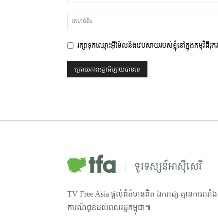
រក្សាទុកឈ្មោះអ៊ីម៉ែលនិងវេបសាយរបស់ខ្ញុំនៅក្នុងកម្មវិធីរុ
TV Free Asia ផ្ដល់ព័ត៌មានពិត ឯករាជ្យ គ្មានការរារាំ
ការណ៍ជូនដល់ពលរដ្ឋកម្ពុជា៕