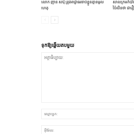
លោក ញាន សារុំ ត្រូវ​អាជ្ញាធរ​ចាប់ខ្លួន​គ្មាន​មូល
សាលក្រម​កំបាំង
ហេតុ
ប៉ៃលិន​ថា ជា​រឿ
ទុក​ឱ្យ​ឆ្លើយ​តប​មួយ