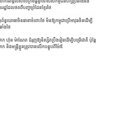
លាការ​តម្កល់​សាលក្រម​ផ្ដន្ទាទោស​សកម្មជន​បក្ស​ប្រឆាំង​និង​
ដ្ឋ​ដែល​ថត​ពី​បញ្ហា​ព្រំដែន​ខ្មែរ​ថៃ
ព័ន្ធយោធា​ចិន​ធានា​ចំពោះ​ថៃ មិន​ឱ្យ​កម្ពុជា​ប្រើ​អាវុធ​ចិន​ដើម្បី​
ឆាំង​ថៃ ​
ក ហ៊ុន ម៉ាណែត ជំរុញ​ឱ្យ​និស្សិត​ប្រឹងរៀន​ដើម្បី​បម្រើ​ជាតិ ប៉ុន្តែ​
 និង​មន្ត្រី​​ខ្លួន​ត្រូវ​បាន​លើក​បន្តុប​ពី​ម៉ែឪ