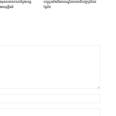
មុខ​របស់​សាលាដំបូង​ខេត្ត​
បក្ស​ប្រឆាំង​និង​ពលរដ្ឋ​ដែល​ថត​ពី​បញ្ហា​ព្រំដែន​
ង​អយុត្តិធម៌
ខ្មែរ​ថៃ