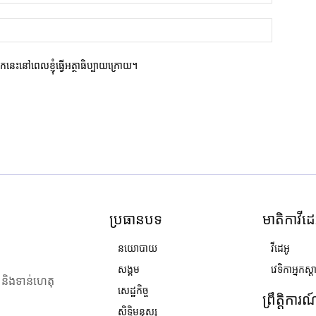
ករកនេះនៅពេលខ្ញុំធ្វើអត្ថាធិប្បាយក្រោយ។
ប្រធានបទ
មាតិកាវីដេ
នយោបាយ
វីដេអូ
សង្គម
វេទិកាអ្នកស្ដ
ង និងទាន់ហេតុ
សេដ្ឋកិច្ច
ព្រឹត្តិការ
សិទ្ធិមនុស្ស