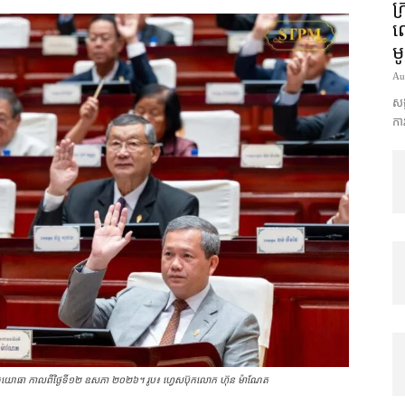
ក្
លោ
ម
Au
សង្
ការ
ព្វកិច្ច​យោធា កាលពីថ្ងៃទី១២ ឧសភា ២០២៦។ រូប៖ ហ្វេសប៊ុកលោក ហ៊ុន ម៉ាណែត