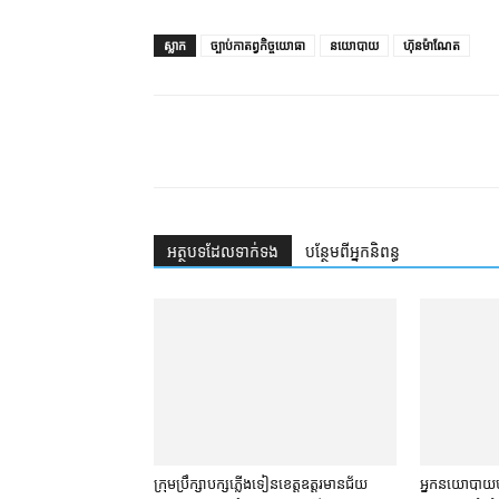
ស្លាក
ច្បាប់កាតព្វកិច្ចយោធា
នយោបាយ
ហ៊ុនម៉ាណែត
អត្ថបទ​ដែល​ទាក់ទង
បន្ថែម​ពី​អ្នកនិពន្ធ
ក្រុមប្រឹក្សា​បក្ស​ភ្លើងទៀន​ខេត្ត​ឧត្ដរមានជ័យ
អ្នកនយោបាយ​បក