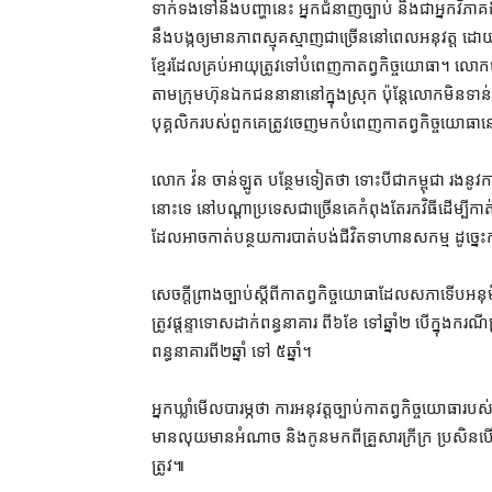
ទាក់ទង​ទៅ​នឹង​បញ្ហា​នេះ អ្នកជំនាញ​ច្បាប់ និង​ជា​អ្នកវិភាគ​
នឹង​បង្ក​ឲ្យ​មាន​ភាពស្មុគស្មាញ​ជាច្រើន​នៅពេល​អនុវត្ត 
ខ្មែរ​ដែល​គ្រប់​អាយុ​ត្រូវ​ទៅ​បំពេញ​កាតព្វកិច្ច​យោធា​។ លោក​ថ
តាម​ក្រុមហ៊ុន​ឯកជន​នានា​នៅក្នុង​ស្រុក ប៉ុន្តែ​លោក​មិនទាន
បុគ្គលិក​របស់​ពួកគេ​ត្រូវ​ចេញ​មក​បំពេញ​កាតព្វកិច្ច​យោធា​
លោក វ៉ន ចាន់ឡូត បន្ថែម​ទៀត​ថា ទោះបីជា​កម្ពុជា រង​នូវ​ការឈ
នោះ​ទេ នៅ​បណ្ដា​ប្រទេស​ជាច្រើន​គេ​កំពុងតែ​រក​វិធី​ដើម្បី​កា
ដែល​អាច​កាត់បន្ថយ​ការ​បាត់​បង់ជីវិត​ទាហាន​សកម្ម ដូច្នេះ​កម
សេចក្តី​ព្រាងច្បាប់​ស្ដីពី​កាតព្វកិច្ច​យោធា​ដែល​សភា​ទើប​
ត្រូវ​ផ្ដន្ទាទោស​ដាក់​ពន្ធនាគារ ពី​៦​ខែ ទៅ​ឆ្នាំ​២ បើ​ក្នុងក
ពន្ធនាគារ​ពី​២​ឆ្នាំ ទៅ ៥​ឆ្នាំ។
អ្នកឃ្លាំមើល​បារម្ភ​ថា ការអនុវត្ត​ច្បាប់​កាតព្វកិច្ច​យោធា​រ
មាន​លុយ​មានអំណាច និង​កូន​មកពី​គ្រួសារ​ក្រីក្រ ប្រសិនបើ​គ្មាន
ត្រូវ៕