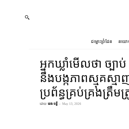
ជម្លោះព្រំដែន
នយោ
អ្នកឃ្លាំមើល​ថា ច្បាប់
នឹង​បង្ក​ភាពស្មុគស្មាញ
ប្រព័ន្ធ​គ្រប់គ្រង​ត្រឹម​ត្
ដោយ
ឆេង ចន្នី
-
May 13, 2026