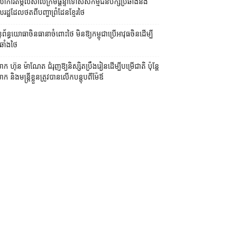
លាការ​តម្កល់​សាលក្រម​ផ្ដន្ទាទោស​សកម្មជន​បក្ស​ប្រឆាំង​និង​
ដ្ឋ​ដែល​ថត​ពី​បញ្ហា​ព្រំដែន​ខ្មែរ​ថៃ
ព័ន្ធយោធា​ចិន​ធានា​ចំពោះ​ថៃ មិន​ឱ្យ​កម្ពុជា​ប្រើ​អាវុធ​ចិន​ដើម្បី​
ឆាំង​ថៃ ​
ក ហ៊ុន ម៉ាណែត ជំរុញ​ឱ្យ​និស្សិត​ប្រឹងរៀន​ដើម្បី​បម្រើ​ជាតិ ប៉ុន្តែ​
 និង​មន្ត្រី​​ខ្លួន​ត្រូវ​បាន​លើក​បន្តុប​ពី​ម៉ែឪ