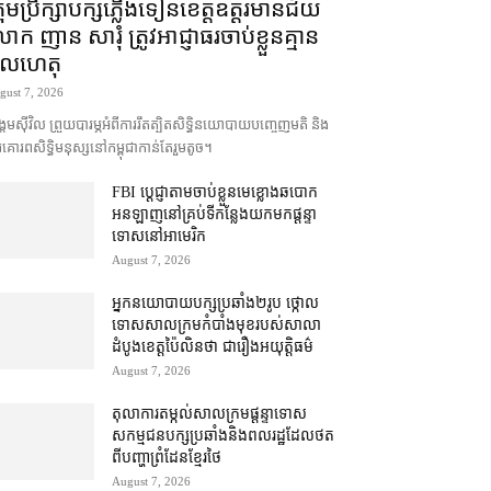
រុមប្រឹក្សា​បក្ស​ភ្លើងទៀន​ខេត្ត​ឧត្ដរមានជ័យ
ក ញាន សារុំ ត្រូវ​អាជ្ញាធរ​ចាប់ខ្លួន​គ្មាន​
ូលហេតុ
gust 7, 2026
គម​ស៊ីវិល ព្រួយបារម្ភ​អំពី​ការ​រឹតត្បិត​សិទ្ធិ​នយោបាយ​បញ្ចេញមតិ និង​
គោរព​សិទ្ធិមនុស្ស​នៅ​កម្ពុជា​កាន់តែ​រួម​តូច។
FBI ប្ដេជ្ញា​តាម​ចាប់ខ្លួន​មេខ្លោង​ឆបោក​
អនឡាញ​នៅ​គ្រប់​ទីកន្លែង​យក​មក​ផ្ដន្ទា
ទោស​នៅ​អាមេរិក
August 7, 2026
អ្នកនយោបាយ​បក្ស​ប្រឆាំង​២​រូប ថ្កោល
ទោស​សាលក្រម​កំបាំងមុខ​របស់​សាលា
ដំបូង​ខេត្ត​ប៉ៃលិន​ថា ជា​រឿង​អយុត្តិធម៌
August 7, 2026
តុលាការ​តម្កល់​សាលក្រម​ផ្ដន្ទាទោស​
សកម្មជន​បក្ស​ប្រឆាំង​និង​ពលរដ្ឋ​ដែល​ថត​
ពី​បញ្ហា​ព្រំដែន​ខ្មែរ​ថៃ
August 7, 2026