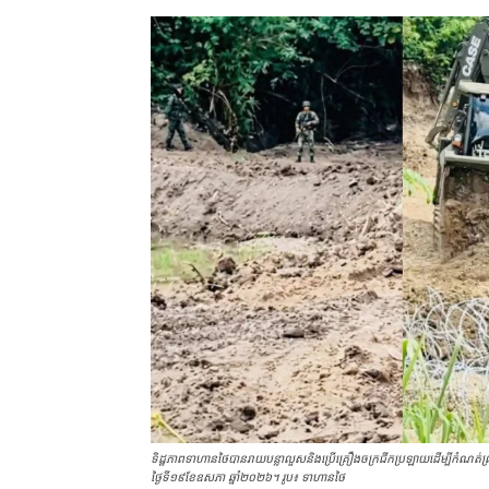
ទិដ្ឋភាពទាហានថៃបានរាយបន្លាលួសនិងប្រើគ្រឿងចក្រជីកប្រឡាយដើម្បីកំណត់ព្រំដែនថ្
ថ្ងៃទី១៩ខែឧសភា ឆ្នាំ២០២៦។ រូប៖ ទាហាន​ថៃ