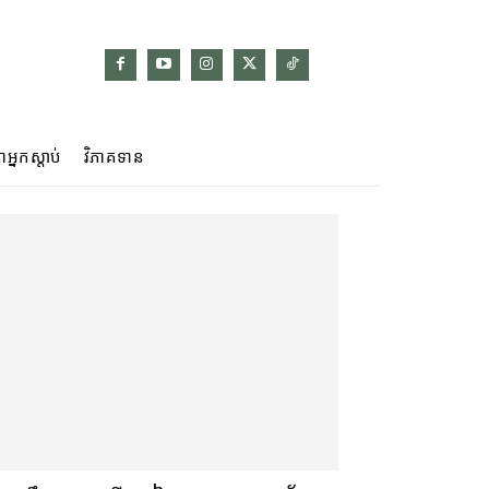
ាអ្នកស្ដាប់
វិភាគទាន