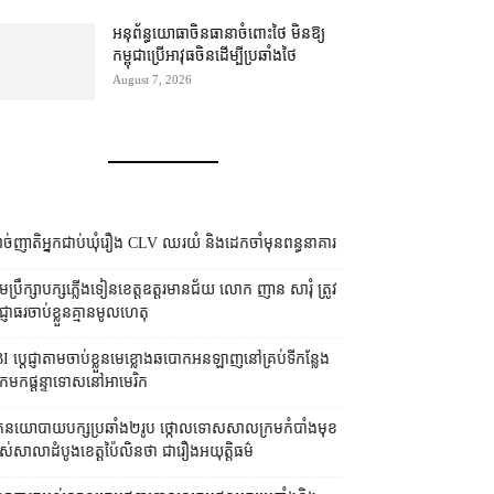
អនុព័ន្ធយោធា​ចិន​ធានា​ចំពោះ​ថៃ មិន​ឱ្យ​
កម្ពុជា​ប្រើ​អាវុធ​ចិន​ដើម្បី​ប្រឆាំង​ថៃ ​
August 7, 2026
ច់ញាតិអ្នកជាប់ឃុំរឿង CLV ឈរយំ និងដេកចាំមុនពន្ធនាគារ
រុមប្រឹក្សា​បក្ស​ភ្លើងទៀន​ខេត្ត​ឧត្ដរមានជ័យ លោក ញាន សារុំ ត្រូវ​
្ញាធរ​ចាប់ខ្លួន​គ្មាន​មូលហេតុ
I ប្ដេជ្ញា​តាម​ចាប់ខ្លួន​មេខ្លោង​ឆបោក​អនឡាញ​នៅ​គ្រប់​ទីកន្លែង​
​មក​ផ្ដន្ទាទោស​នៅ​អាមេរិក
នកនយោបាយ​បក្ស​ប្រឆាំង​២​រូប ថ្កោលទោស​សាលក្រម​កំបាំងមុខ​
ស់​សាលាដំបូង​ខេត្ត​ប៉ៃលិន​ថា ជា​រឿង​អយុត្តិធម៌