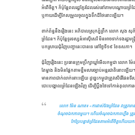
អំពើ​ចិត្ត។ ក៏ប៉ុន្តែ​ពលរដ្ឋ​ខ្មែរ​ដែល​រស់​នៅ​តាម​បណ្ដោយ​ព្រំ
ឬ​កាយ​ដើម្បី​កែសម្រួល​ចូលក្នុង​ទឹកដី​ថៃ​នោះ​ឡើយ។
ពាក់ព័ន្ធ​នឹង​រឿង​នេះ អភិបាលស្រុក​ភ្នំព្រឹក លោក សុង សុភ័ក្ត
ព្រំដែន​។ ក៏ប៉ុន្តែ​ទូរទស្សន៍​អាស៊ីសេរី មិនអាច​ទាក់ទង​រដ្ឋ​មន្ត
បកស្រាយ​ជុំវិញ​បញ្ហា​នេះ​បាន​ទេ នៅ​ថ្ងៃទី​១៩ ខែ​ឧសភា។
ជុំវិញ​រឿង​នេះ ប្រធាន​ក្រុមប្រឹក្សា​ឃ្លាំមើល​កម្ពុជា ល
តែ​ម្ខាង និង​មិន​ផ្អែក​តាម​ខ្លឹមសារ​ច្បាប់​អន្តរជាតិ​នោះ​ឡើយ​។
មាន​ភាព​ជាក់លាក់​នោះ​ឡើយ ដូច្នេះ​កម្ពុជា​ត្រូវ​សើរើ​ផែន
បោះបង្គោល​ព្រំដែន​ឡើងវិញ ដើម្បី​ប្ដឹង​ថៃ​ទៅកាន់​តុលាការ
លោក ម៉ែន ណាត៖
«ការវាស់វែងព្រំដែន វាត្រូវម
ចំណុចឯកភាពមួយ។ ហើយចំណុចឯកភាពហ្នឹង ត្រូវតែ​
កែប្រែ​បន្ទាត់​ព្រំដែន​តាម​អំពើចិត្តហើយយ