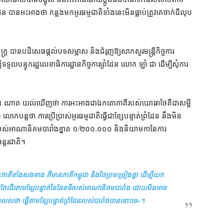
ដែន បាន​អះអាង​ថា កន្លងមក​អូរ​ធម្មជាតិ​ទាំងនេះ​មិន​ធ្លាប់​ត្រូវ​គេ​ចាក់​ដី​លុប
្រ បាន​បដិសេធ​ផ្ដល់​បទ​សម្ភាស និង​ជំរុញ​ឱ្យ​សាកសួរ​មន្ត្រី​កិច្ចការ​
្រី​ទទួលបន្ទុក​រដ្ឋលេខាធិការដ្ឋាន​កិច្ចការ​ព្រំដែន លោក ឡាំ ជា ដើម្បី​សុំ​ការ​
ោក ម៉ែន ណាត យល់​ឃើញ​ថា ការ​អះអាង​ជា​ឯកតោភាគី​របស់​យោធា​ថៃ​គឺជា​សម្ដី​
 លោក​បន្ត​ថា ការប្រើប្រាស់​អូរ​ធម្មជាតិ​ធ្វើជា​ខ្សែបន្ទាត់​ព្រំដែន នឹង​មិន​
ទី​របស់​អាណានិគម​បារាំង​ខ្នាត ១/២០០.០០០ និង​និយាម​កា​នៃ​ការ​
អន្តរជាតិ។
ានភាគីទាំងសងខាង គឺមានភាគីកម្ពុជា និងថៃព្រមព្រៀងគ្នា ដើម្បីយក
ដើរ​តាម​ខ្សែបន្ទាត់នៃផែនទីរបស់អាណានិគមបារាំង ដោយ​មិនអាច​
កលេសថា ធ្វើ​តាម​ខ្សែបន្ទាត់ព្រំដែនរបស់បារាំងបាននោះទេ»
។