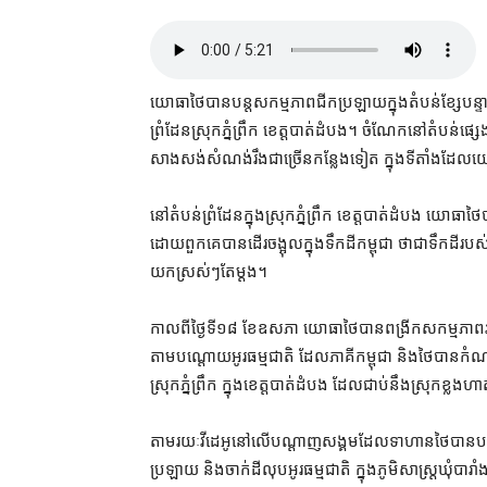
យោធា​ថៃ​បាន​បន្តសកម្មភាព​ជីក​ប្រឡាយ​ក្នុង​តំបន់​ខ្សែបន្ទ
ព្រំដែន​ស្រុក​ភ្នំព្រឹក ខេត្តបាត់ដំបង។ ចំណែក​នៅ​តំបន់​ផ្សេ
សាងសង់​សំណង់​រឹង​ជាច្រើន​កន្លែង​ទៀត ក្នុង​ទីតាំង​ដែល​យោ
នៅ​តំបន់​ព្រំដែន​ក្នុងស្រុក​ភ្នំព្រឹក ខេត្ត​បាត់ដំបង យោធា​
ដោយ​ពួកគេ​បាន​ដើរ​ចង្អុល​ក្នុង​ទឹកដី​កម្ពុជា ថា​ជា​ទឹកដី​របស
យក​ស្រស់ៗ​តែម្ដង។
កាលពី​ថ្ងៃទី​១៨ ខែឧសភា យោធា​ថៃ​បាន​ពង្រីក​សកម្មភាព​រា
តាម​បណ្ដោយ​អូរ​ធម្មជាតិ ដែល​ភាគី​កម្ពុជា និង​ថៃ​បាន​កំណត
ស្រុក​ភ្នំព្រឹក ក្នុង​ខេត្តបាត់ដំបង ដែល​ជាប់​នឹង​ស្រុក​ខ្លង
តាមរយៈ​វីដេអូ​នៅលើ​បណ្ដាញ​សង្គម​ដែល​ទាហាន​ថៃ​បាន​បង្
ប្រឡាយ និង​ចាក់​ដី​លុប​អូរ​ធម្មជាតិ ក្នុងភូមិ​សាស្ត្រ​ឃុំ​បារា