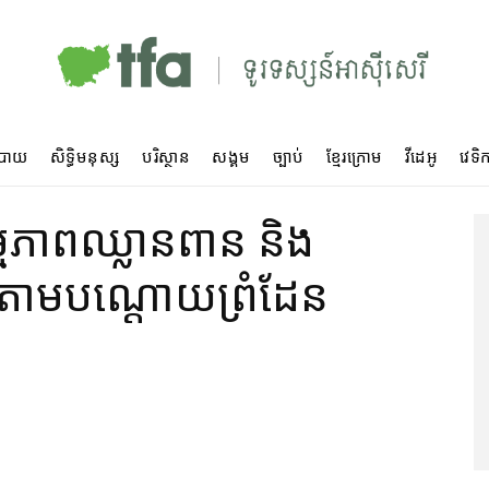
បាយ
សិទ្ធិមនុស្ស
បរិស្ថាន
សង្គម
ច្បាប់
ខ្មែរក្រោម
វីដេអូ
វេទិក
ម្មភាព​ឈ្លានពាន និង​
ាម​បណ្ដោយ​ព្រំដែន​