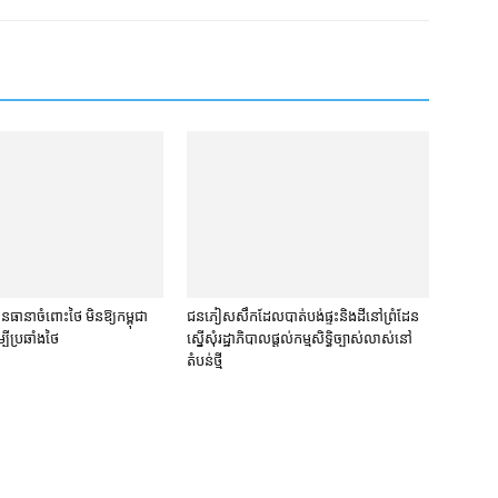
​ធានា​ចំពោះ​ថៃ មិន​ឱ្យ​កម្ពុជា​
ជនភៀសសឹក​ដែល​បាត់បង់​ផ្ទះ​និង​ដី​នៅ​ព្រំដែន​
បី​ប្រឆាំង​ថៃ ​
ស្នើសុំ​រដ្ឋាភិបាល​ផ្តល់​កម្មសិទ្ធិ​ច្បាស់លាស់​នៅ​
តំបន់​ថ្មី