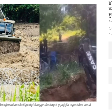
ក្
លោ
ម
Au
សង្
ការ
មីដោយរំលោភទឹកដីខ្មែរនៅភូមិចំការស្រូវ ឃុំបារាំងធ្លាក់ ស្រុកភ្នំព្រឹក ខេត្តបាត់ដំបង កាលពី