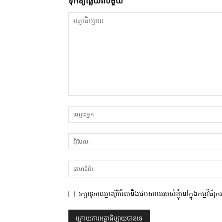
ទុក​ឱ្យ​ឆ្លើយ​តប​មួយ
រក្សាទុកឈ្មោះអ៊ីម៉ែលនិងវេបសាយរបស់ខ្ញុំនៅក្នុងកម្មវិធីរុ