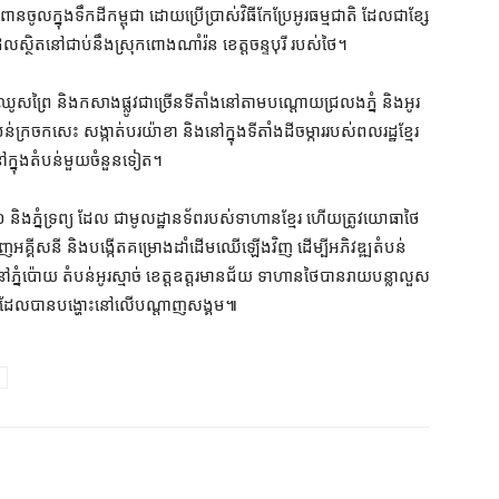
ន​ចូលក្នុង​ទឹកដី​កម្ពុជា ដោយ​ប្រើប្រាស់​វិធី​កែប្រែ​អូរ​ធម្មជាតិ ដែល​ជា​ខ្សែ
 ដែល​ស្ថិត​នៅ​ជាប់​នឹង​ស្រុក​ពោង​ណាំរ៉ន ខេត្ត​ចន្ទបុរី របស់​ថៃ។
ស​ព្រៃ និង​កសាង​ផ្លូវ​ជាច្រើន​ទីតាំង​នៅ​តាម​បណ្ដោយ​ជ្រលង​ភ្នំ និង​អូរ​
បន់​ក្រចកសេះ សង្កាត់​បរយ៉ាខា និង​នៅក្នុង​ទីតាំង​ដីចម្ការ​របស់​ពលរដ្ឋ​ខ្មែរ​
​នៅក្នុង​តំបន់​មួយ​ចំនួន​ទៀត។
០ និង​ភ្នំ​ទ្រព្យ ដែល ជា​មូលដ្ឋានទ័ព​របស់​ទាហាន​ខ្មែរ ហើយ​ត្រូវ​យោធា​ថៃ​
អគ្គីសនី និង​បង្កើត​គម្រោង​ដាំ​ដើមឈើ​ឡើងវិញ ដើម្បី​អភិវឌ្ឍ​តំបន់​
ំ​ប៉ោយ តំបន់​អូរ​ស្មាច់ ខេត្តឧត្ដរមានជ័យ ទាហាន​ថៃ​បាន​រាយ​បន្លា​លួស​
្មែរ ដែល​បាន​បង្ហោះ​នៅ​លើ​បណ្ដាញ​សង្គម៕