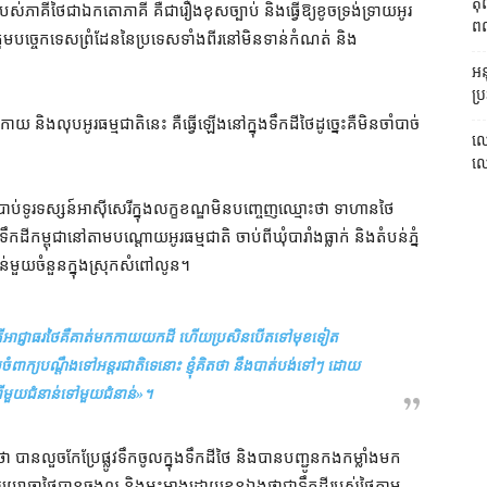
តុ
គី​ថៃ​ជា​ឯកតោភាគី គឺជា​រឿង​ខុសច្បាប់ និង​ធ្វើ​ឱ្យ​ខូច​ទ្រង់ទ្រាយ​អូរ​
ពលរ
រុមបច្ចេកទេស​ព្រំដែន​នៃ​ប្រទេស​ទាំងពីរ​នៅ​មិនទាន់​កំណត់ និង​
អនុ
ប្រ
​លុប​អូរ​ធម្មជាតិ​នេះ គឺ​ធ្វើ​ឡើង​នៅក្នុង​ទឹកដី​ថៃ​ដូច្នេះ​គឺ​មិន​ចាំបាច់​
លោ
លោក
​ប្រាប់​ទូរទស្សន៍​អាស៊ីសេរី​ក្នុង​លក្ខខណ្ឌ​មិន​បញ្ចេញ​ឈ្មោះថា ទាហាន​ថៃ​
ី​កម្ពុជា​នៅ​តាម​បណ្ដោយ​អូរធម្មជាតិ ចាប់ពី​ឃុំ​បារាំង​ធ្លាក់ និង​តំបន់​ភ្នំ​
​តំបន់​មួយចំនួន​ក្នុងស្រុក​សំពៅ​លូន។
ែលភាគីអាជ្ញាធរថៃគឺគាត់មកកាយយកដី ហើយ​ប្រសិនបើ​តទៅមុខ​ទៀត
​ពាក្យ​បណ្ដឹងទៅ​អន្តរជាតិ​ទេ​នោះ ខ្ញុំគិតថា នឹង​បាត់បង់ទៅៗ ដោយ​
៉ាពីមួយជំនាន់ទៅមួយជំនាន់»
។
ន​លួច​កែប្រែ​ផ្លូវទឹក​ចូលក្នុង​ទឹកដី​ថៃ និង​បាន​បញ្ជូន​កងកម្លាំង​មក​
យោធា​ថៃ​បាន​ចង្អុល និង​អះអាង​ដោយ​ខ្លួនឯង​ថា​ជា​ទឹកដី​របស់​ថៃ​តាម​