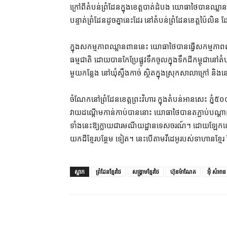
ក្រៅពី​តំបន់​ព្រំដែន​ក្នុង​ខេត្តបាត់ដំបង យោធា​ថៃ​បាន​ឈ្លានពា
បន្ទាត់​ព្រំដែន​ដូចគ្នា​នេះ​ដែរ នៅ​តំបន់​ព្រំដែន​ខេត្ត​ប៉ៃលិន
ក្នុង​សកម្មភាព​ឈ្លានពាន​នេះ យោធា​ថៃ​បាន​ធ្វើ​សកម្មភាព​ឈូ
ធម្មជាតិ ដោយ​បាន​កែប្រែ​ផ្លូវទឹក​ចូលក្នុង​ទឹកដី​កម្ពុជា​នៅ​តំ
មួយ​កន្លែង នៅ​ឃុំ​ស្ទឹង​កាច់ ស្ថិត​ក្នុង​ស្រុក​សាលា​ក្រៅ និង
ចំណែក​នៅ​ព្រំដែន​ខេត្តព្រះវិហារ ក្នុង​តំបន់​អានសេះ ភ្នំ​៥០
វាយ​ដណ្ដើម​កាន់កាប់​បាន​នោះ យោធា​ថៃ​បាន​ត​ភ្ជាប់​បណ្ដាញ
ទាំងនេះ​ឱ្យ​ក្លាយជា​រមណីយដ្ឋាន​ទេសចរណ៍​។ ដោយឡែក​នៅ​ភ្ន
យក​ដី​ខ្មែរ​បន្ថែម ទៀត​។ នេះ​បើ​តាម​វីដេអូ​របស់​ទាហាន​ខ
ស្លាក
ព្រំដែនខ្មែរថៃ
សង្គ្រាមខ្មែរថៃ
ហ៊ុនម៉ាណែត
អ៊ុំ សំអាន