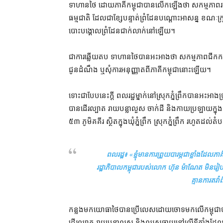
ទាហាន​ថៃ ដោយ​ភាគី​កម្ពុជា​បាន​លើកឡើង​ថា សកម្មភាព​របស់​ភា
ធម្មជាតិ ដែល​ជា​ខ្សែបន្ទាត់​ព្រំដែន​បណ្ដោះអាសន្ន ខណៈ​ក្
បោះបង្គោល​ព្រំដែន​ជាក់លាក់​នៅឡើយ។
ជា​ការ​ឆ្លើយតប ទាហាន​ថៃ​បាន​អះអាង​ថា សកម្មភាព​ជីក​កកាយ និង
ជូនដំណឹង ឬ​សុំ​ការអនុញ្ញាត​ពី​ភាគី​កម្ពុជា​នោះ​ឡើយ។
ទោះជា​បែបនេះ​ក្ដី ពលរដ្ឋ​ម្នាក់​នៅ​ស្រុក​ភ្នំព្រឹក​បាន​អះអាង
បាន​ដើរ​ល្បាត រាយ​បន្លា​លួស ចាក់​ដី និង​កាយ​ប្រឡាយ​ក្នុង​ទឹកដ
៥៣ ភូមិ​គគីរ ស្ថិត​ក្នុង​ឃុំ​ភ្នំព្រឹក ស្រុក​ភ្នំព្រឹក រហូតដល់
ពលរដ្ឋ៖
«ខ្ញុំមានការព្រួយបារម្ភជាខ្លាំងដ
រដ្ឋាភិបាល​កម្ពុជា​របស់​លោក ហ៊ុន ម៉ាណែត មិនរៀបចំ
គ្មាន​ការ​តវ
កន្លងមក​យោធា​ថៃ​បាន​ប្រើ​លេស​ដោយ​ចោទ​មក​លើ​កម្ពុជា​ថា បា
ដើរ​ល្បាត រាយ​បន្លា​លួស និង​ឈូស​ឆាយ​នៅ​លើ​ទីតាំង​ដែល​