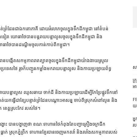
ាត់​ព្រំដែន​ជា​ឯកតោភាគី ដោយ​រំលោភ​ចូលក្នុង​ទឹកដី​កម្ពុជា នៅ​តំបន់​
ងទៀត យោធា​ថៃ​បាន​បន្ត​រាយ​បន្លា​លួស​ចូលក្នុង​ទឹកដី​កម្ពុជា និង​
ធា​ថៃ​បាន​ដណ្ដើម​ចូលកាន់​កាប់​ពី​កម្ពុជា។
ថៃ​បាន​បង្កើត​សកម្មភាព​រាតត្បាត​ចូលក្នុង​ទឹកដី​កម្ពុជា​យ៉ាង​ងាយស្រួល
សា
់​ប្រទេស​ថៃ រួច​ក៏​បញ្ជូន​កម្លាំង​មករា​យ​បន្លា​លួស និង​កាយ​ប្រឡាយ​ព័ទ្ធ​
ក្
អាជ
​យ​បន្លា​លួស ឈូសឆាយ ចាក់ដី និង​កាយ​ប្រឡាយ​ដើម្បី​កែប្រែ​ផ្លូវទឹក​នៅ​
FB
់​យក​ធ្វើជា​ខ្សែបន្ទាត់​ព្រំដែន​បណ្ដោះអាសន្ន ចាប់ពី​ស្រុក​សំពៅ​លូន និង​
យក
ហាត ខេត្ត​ស្រះកែវ របស់​ថៃ។
អ្
ហោះ បាន​បង្ហាញថា ខណៈ​ទាហាន​ថៃ​កំពុងតែ​បញ្ជា​គ្រឿងចក្រ​ជីក​
រប
ំង​ធ្លាក់ ស្រុក​ភ្នំព្រឹក ទាហាន​ខ្មែរ​បាន​ចេញ​មក​តវ៉ា និង​រារាំង​សកម្មភាព​របស់​