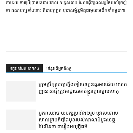
តាមរយៈ​ការ​ប្រើប្រាស់​ឧបាយកល ឧទ្ទេសនាម ដែល​ធ្វើ​ឱ្យ​ពលរដ្ឋ​ថៃ​យល់​ច្រឡំ​
ថា គណបក្ស​ទាំងនោះ គឺជា​បក្ខពួក ឬ​ជា​សម្ព័ន្ធមិត្ត​ជាមួយ​មេដឹកនាំ​កម្ពុជា៕
អត្ថបទ​ដែល​ទាក់ទង
បន្ថែម​ពី​អ្នកនិពន្ធ
ក្រុមប្រឹក្សា​បក្ស​ភ្លើងទៀន​ខេត្ត​ឧត្ដរមានជ័យ លោក
ញាន សារុំ ត្រូវ​អាជ្ញាធរ​ចាប់ខ្លួន​គ្មាន​មូលហេតុ
អ្នកនយោបាយ​បក្ស​ប្រឆាំង​២​រូប ថ្កោលទោស​
សាលក្រម​កំបាំងមុខ​របស់​សាលាដំបូង​ខេត្ត​
ប៉ៃលិន​ថា ជា​រឿង​អយុត្តិធម៌