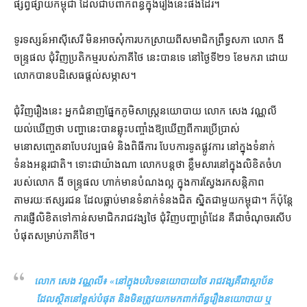
ផ្សព្វផ្សាយ​កម្ពុជា ដែល​ជាប់​ពាក់ព័ន្ធ​ក្នុង​រឿង​នេះ​ផង​ដែរ។
ទូរទស្សន៍​អាស៊ីសេរី មិន​អាច​សុំ​ការ​បកស្រាយ​ពី​សមាជិក​ព្រឹទ្ធសភា លោក ងី
ចន្ទ្រផល ជុំវិញ​ប្រតិកម្ម​របស់​ភាគី​ថៃ នេះ​បាន​ទេ នៅ​ថ្ងៃទី​២១ ខែ​មករា ដោយ​
លោក​បាន​បដិសេធ​ផ្ដល់​សម្ភាស។
ជុំវិញ​រឿង​នេះ អ្នកជំនាញ​ផ្នែក​ភូមិសាស្ត្រ​នយោបាយ លោក សេង វណ្ណលី
យល់​ឃើញ​ថា បញ្ហា​នេះ​បាន​ឆ្លុះបញ្ចាំង​ឱ្យ​ឃើញ​ពី​ការប្រើប្រាស់​
មនោសញ្ចេតនា​បែប​វប្បធម៌ និង​ពិធីការ បែប​ការទូត​ផ្លូវការ នៅក្នុង​ទំនាក់
ទំនង​អន្តរជាតិ។ ទោះជា​យ៉ាងណា លោក​បន្ត​ថា ខ្លឹមសារ​នៅក្នុង​លិខិត​ចំហ​
របស់​លោក ងី ចន្ទ្រផល ហាក់​មាន​បំណង​ល្អ ក្នុង​ការ​ស្វែងរក​សន្តិភាព​
តាមរយៈ​ឥស្សរជន ដែល​ធ្លាប់​មាន​ទំនាក់ទំនង​ជិត ស្និត​ជាមួយ​កម្ពុជា។ ក៏ប៉ុន្តែ​
ការ​ផ្ញើ​លិខិត​ទៅកាន់​សមាជិក​រាជវង្ស​ថៃ ជុំវិញ​បញ្ហា​ព្រំដែន គឺជា​ចំណុច​រសើប​
បំផុត​សម្រាប់​ភាគី​ថៃ។
លោក សេង វណ្ណលី៖ «
នៅក្នុង​បរិបទ​នយោបាយ​ថៃ រាជវង្ស​គឺជា​ស្ថាប័ន​
ដែល​ស្ថិតនៅ​ខ្ពស់​បំផុត និង​មិន​ត្រូវ​យក​មក​ពាក់ព័ន្ធ​រឿង​នយោបាយ ឬ​