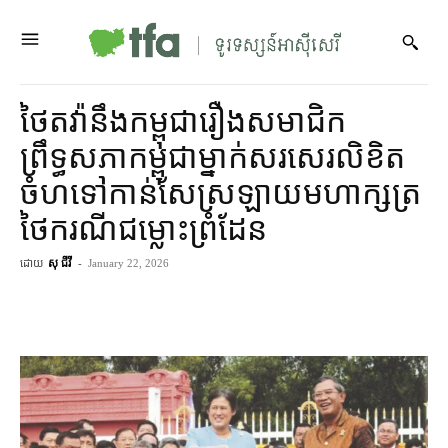
ថៃ​តវ៉ា​នឹង​កម្ពុជា​​រឿង​សមាជិក​
ព្រឹទ្ធសភា​កម្ពុជា​ម្នាក់​សរសេរ​លិខិត​
ចំហ​ទៅ​កាន់​​សែស្រឡាយ​មហាក្សត្រ​
ថៃ​ករណី​ជម្លោះព្រំដែន
ដោយ
សុ ជីវី
-
January 22, 2026