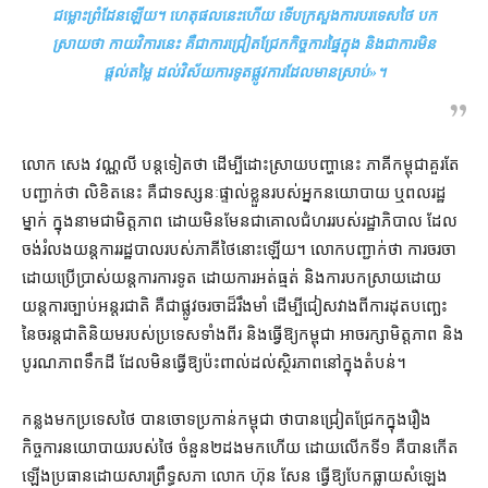
ជម្លោះព្រំដែន​ឡើយ​។ ហេតុផល​នេះ​ហើយ ទើប​ក្រសួង​ការបរទេស​ថៃ បក
ស្រាយ​ថា កាយវិការ​នេះ គឺជា​ការ​ជ្រៀតជ្រែក​កិច្ចការ​ផ្ទៃក្នុង និង​ជា​ការ​មិន​
ផ្ដល់​តម្លៃ ដល់​វិស័យ​ការទូត​ផ្លូវការ​ដែល​មាន​ស្រាប់
»។
លោក សេង វណ្ណលី បន្ត​ទៀត​ថា ដើម្បី​ដោះស្រាយ​បញ្ហា​នេះ ភាគី​កម្ពុជា​គួរតែ​
បញ្ជាក់​ថា លិខិត​នេះ គឺជា​ទស្សនៈ​ផ្ទាល់ខ្លួន​របស់​អ្នកនយោបាយ ឬ​ពលរដ្ឋ​
ម្នាក់ ក្នុងនាម​ជា​មិត្តភាព ដោយ​មិនមែន​ជា​គោលជំហរ​របស់​រដ្ឋាភិបាល ដែល​
ចង់​រំលង​យន្តការ​រដ្ឋបាល​របស់​ភាគី​ថៃ​នោះ​ឡើយ​។ លោក​បញ្ជាក់​ថា ការចរចា​
ដោយ​ប្រើប្រាស់​យន្តការ​ការទូត ដោយ​ការ​អត់ធ្មត់ និង​ការ​បកស្រាយ​ដោយ​
យន្តការ​ច្បាប់​អន្តរជាតិ គឺជា​ផ្លូវ​ចរចា​ដ៏​រឹងមាំ ដើម្បី​ជៀសវាង​ពី​ការ​ដុត​បញ្ឆេះ
នៃ​ចរន្ត​ជាតិនិយម​របស់​ប្រទេស​ទាំងពីរ និង​ធ្វើ​ឱ្យ​កម្ពុជា អាច​រក្សា​មិត្តភាព និង​
បូរណភាព​ទឹកដី ដែល​មិន​ធ្វើ​ឱ្យ​ប៉ះពាល់​ដល់​ស្ថិរភាព​នៅក្នុង​តំបន់។
កន្លងមក​ប្រទេស​ថៃ បាន​ចោទប្រកាន់​កម្ពុជា ថា​បាន​ជ្រៀតជ្រែក​ក្នុង​រឿង​
កិច្ចការ​នយោបាយ​របស់​ថៃ ចំនួន​២​ដង​មក​ហើយ ដោយ​លើក​ទី​១ គឺ​បាន​កើត
ឡើង​ប្រធាន​ដោយសារ​ព្រឹទ្ធសភា លោក ហ៊ុន សែន ធ្វើ​ឱ្យ​បែកធ្លាយ​សំឡេង​