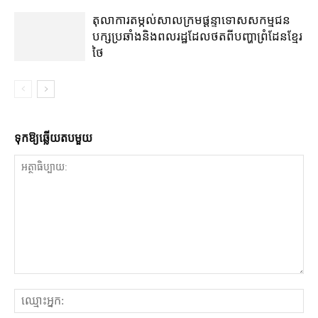
តុលាការ​តម្កល់​សាលក្រម​ផ្ដន្ទាទោស​សកម្មជន​
បក្ស​ប្រឆាំង​និង​ពលរដ្ឋ​ដែល​ថត​ពី​បញ្ហា​ព្រំដែន​ខ្មែរ​
ថៃ
ទុក​ឱ្យ​ឆ្លើយ​តប​មួយ