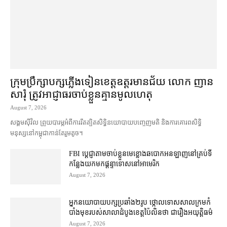
ក្រុមប្រឹក្សា​បក្ស​ភ្លើងទៀន​ខេត្ត​ឧត្ដរមានជ័យ លោក ញាន
សារុំ ត្រូវ​អាជ្ញាធរ​ចាប់ខ្លួន​គ្មាន​មូលហេតុ
August 7, 2026
សង្គម​ស៊ីវិល ព្រួយបារម្ភ​អំពី​ការ​រឹតត្បិត​សិទ្ធិ​នយោបាយ​បញ្ចេញមតិ និង​ការគោរព​សិទ្ធិ
មនុស្ស​នៅ​កម្ពុជា​កាន់តែ​រួម​តូច។
FBI ប្ដេជ្ញា​តាម​ចាប់ខ្លួន​មេខ្លោង​ឆបោក​អនឡាញ​នៅ​គ្រប់​ទី
កន្លែង​យក​មក​ផ្ដន្ទាទោស​នៅ​អាមេរិក
August 7, 2026
អ្នកនយោបាយ​បក្ស​ប្រឆាំង​២​រូប ថ្កោលទោស​សាលក្រម​កំ
បាំងមុខ​របស់​សាលាដំបូង​ខេត្ត​ប៉ៃលិន​ថា ជា​រឿង​អយុត្តិធម៌
August 7, 2026