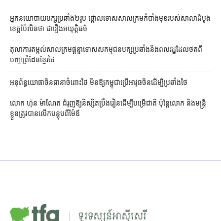
អ្នកនយោបាយ​បក្ស​ប្រឆាំង​២​រូប ថ្កោលទោស​សាលក្រម​កំបាំងមុខ​របស់​សាលាដំបូង​
ខេត្ត​ប៉ៃលិន​ថា ជា​រឿង​អយុត្តិធម៌
តុលាការ​តម្កល់​សាលក្រម​ផ្ដន្ទាទោស​សកម្មជន​បក្ស​ប្រឆាំង​និង​ពលរដ្ឋ​ដែល​ថត​ពី​
បញ្ហា​ព្រំដែន​ខ្មែរ​ថៃ
អនុព័ន្ធយោធា​ចិន​ធានា​ចំពោះ​ថៃ មិន​ឱ្យ​កម្ពុជា​ប្រើ​អាវុធ​ចិន​ដើម្បី​ប្រឆាំង​ថៃ ​
លោក ហ៊ុន ម៉ាណែត ជំរុញ​ឱ្យ​និស្សិត​ប្រឹងរៀន​ដើម្បី​បម្រើ​ជាតិ ប៉ុន្តែ​លោក និង​មន្ត្រី​​
ខ្លួន​ត្រូវ​បាន​លើក​បន្តុប​ពី​ម៉ែឪ