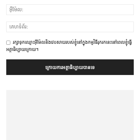
រក្សាទុកឈ្មោះអ៊ីម៉ែលនិងវេបសាយរបស់ខ្ញុំនៅក្នុងកម្មវិធីរុករកនេះនៅពេលខ្ញុំធ្វើ
អត្ថាធិប្បាយក្រោយ។