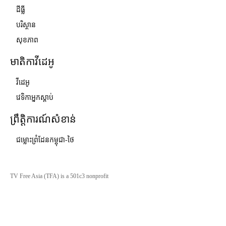
ដីធ្លី
បរិស្ថាន
សុខភាព
មាតិកាវីដេអូ
វីដេអូ
វេទិកាអ្នកស្ដាប់
ព្រឹត្តិការណ៍សំខាន់
ជម្លោះព្រំដែនកម្ពុជា-ថៃ
TV Free Asia (TFA) is a 501c3 nonprofit