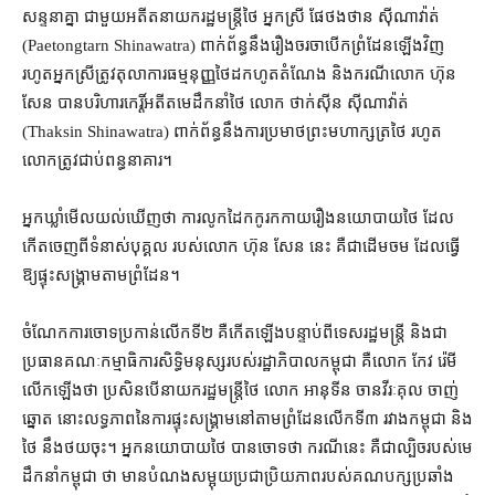
សន្ទនា​គ្នា ជាមួយ​អតីត​នាយករដ្ឋមន្ត្រី​ថៃ អ្នកស្រី ផែថងថាន ស៊ីណាវ៉ាត់
(Paetongtarn Shinawatra) ពាក់ព័ន្ធ​នឹង​រឿង​ចរចា​បើក​ព្រំដែន​ឡើងវិញ
រហូត​អ្នកស្រី​ត្រូវ​តុលាការ​ធម្មនុញ្ញ​ថៃ​ដកហូត​តំណែង និង​ករណី​លោក ហ៊ុន
សែន បាន​បរិហារកេរ្តិ៍​អតីត​មេដឹកនាំ​ថៃ លោក ថាក់ស៊ីន ស៊ីណាវ៉ាត់
(Thaksin Shinawatra) ពាក់ព័ន្ធ​នឹង​ការប្រមាថ​ព្រះមហាក្សត្រ​ថៃ រហូត​
លោក​ត្រូវ​ជាប់​ពន្ធនាគារ។
អ្នកឃ្លាំមើល​យល់​ឃើញ​ថា ការ​លូកដៃ​កកូរកកាយ​រឿង​នយោបាយ​ថៃ ដែល​
កើត​ចេញ​ពី​ទំនាស់​បុគ្គល របស់​លោក ហ៊ុន សែន នេះ គឺជា​ដើមចម ដែល​ធ្វើ​
ឱ្យ​ផ្ទុះ​សង្គ្រាម​តាម​ព្រំដែន។
ចំណែក​ការចោទប្រកាន់​លើក​ទី​២ គឺ​កើតឡើង​បន្ទាប់ពី​ទេសរដ្ឋមន្ត្រី និង​ជា​
ប្រធាន​គណៈកម្មាធិការ​សិទ្ធិមនុស្ស​របស់​រដ្ឋាភិបាល​កម្ពុជា គឺ​លោក កែវ រ៉េមី
លើក​ឡើង​ថា ប្រសិន​បើ​នាយករដ្ឋមន្ត្រី​ថៃ លោក អានុទីន ចានវីរៈគុល ចាញ់
ឆ្នោត នោះ​លទ្ធភាព​នៃ​ការ​ផ្ទុះ​សង្គ្រាម​នៅ​តាម​ព្រំដែន​លើក​ទី​៣ រវាង​កម្ពុជា និង​
ថៃ នឹង​ថយ​ចុះ។ អ្នក​នយោបាយ​ថៃ បាន​ចោទ​ថា ករណី​នេះ គឺជា​ល្បិច​របស់​មេ
ដឹកនាំ​កម្ពុជា ថា មានបំណង​សម្អុយ​ប្រជាប្រិយភាព​របស់​គណបក្ស​ប្រឆាំង