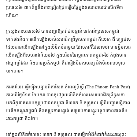
ប្រទេស​ថៃ ពាក់ព័ន្ធ​នឹង​ការ​ជ្រៀតជ្រែក​រឿង​ផ្ទៃក្នុង​នយោបាយ​ជា​លើក​ទី​៣​
ហើយ។
ក្រសួងការបរទេស​ថៃ បាន​បញ្ជា​ឱ្យ​តវ៉ា​ជាបន្ទាន់ ទៅ​កាន់​ប្រទេស​កម្ពុជា
ទាក់ទង​នឹង​ការ​លើកឡើង​របស់​សមាជិក​ព្រឹទ្ធសភា​កម្ពុជា គឺ​លោក ងី ចន្ទ្រផល
ដែល​បាន​លើកឡើង​នៅក្នុង​លិខិត​ចំហ​មួយ ដែល​ភាគី​ថៃ​ចោទ​ថា មាន​ខ្លឹមសារ​
លើកឡើង​ពី​របប​រាជានិយម​ថៃ ក្នុង​បរិបទ​នៃ​ស្ថានភាព​កម្ពុជា​-​ថៃ កំពុង​មាន​
ជម្លោះព្រំដែន និង​បាន​ប្រតិកម្ម​ថា គឺ​ជា​រឿង​មិន​សមរម្យ និង​មិនអាច​ទទួល​
យក​បាន។
ការ​តវ៉ា​នេះ ធ្វើ​ឡើង​បន្ទាប់​ពី​កាសែត ភ្នំពេញ​ប៉ុស្តិ៍ (The Phnom Penh Post)
កាលពី​ថ្ងៃទី​១៩ ខែ​មករា បាន​ចុះផ្សាយ​លិខិត​ចំហ​របស់​សមាជិក​ព្រឹទ្ធសភា
មកពី​កូតា​គណបក្ស​ប្រជាជន​កម្ពុជា គឺ​លោក ងី ចន្ទ្រផល ស្ដីពី​បញ្ហា​សន្តិភាព
បេតិកភណ្ឌ​វប្បធម៌ និង​តម្រូវការ​បន្ទាន់ សម្រាប់​ការ​បន្ធូរបន្ថយ​ភាព​តានតឹង​
រវាង​កម្ពុជា និង​ថៃ។
នៅក្នុង​លិខិត​ចំហ​នេះ លោក ងី ចន្ទ្រផល បាន​រម្លឹក​អំពី​ទំនាក់ទំនង​រវាង​ព្រះ