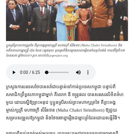
ប្អូនស្រីព្រះមហាក្សត្រ​ថៃ គឺ​ព្រះអង្គម្ចាស់ក្សត្រី មហាចក្រី សិរិនថន (Maha Chakri Sirindhorn) និង​
អតីតនាយករដ្ឋមន្ត្រី ហ៊ុន សែន (ឆ្វេងមុខ) ចូលរួមពិធីសម្ពោធសាលារៀននៅ​ខេត្ត​កំពង់ធំ កាល​ពី​ថ្ងៃទី១៧
ខែ​ឧសភា ឆ្នាំ​២០០១។ រូប៖ គេហទំព័រ psproject.org
ក្រសួង​ការបរទេស​ថៃ​បាន​តវ៉ា​ជា​បន្ទាន់​ទៅ​កាន់​ប្រទេស​កម្ពុជា បន្ទាប់ពី​
សមាជិក​ព្រឹទ្ធសភា​កម្ពុជា​ម្នាក់ គឺ​លោក ងី ចន្ទ្រផល បាន​សរសេរ​លិខិត​ចំហ​
មួយ ដោយ​ស្នើ​ឱ្យ​ព្រះ​អនុជ ឬ​ប្អូនស្រី​របស់​ព្រះមហាក្សត្រ​ថៃ គឺ​ព្រះអង្គ
ម្ចាស់ក្សត្រី មហាចក្រី សិរិនថន (Maha Chakri Sirindhorn) ឱ្យ​ជួយ​
សម្របសម្រួល​ឱ្យ​កម្ពុជា និង​ថៃ​ចរចា​គ្នា​រឿង​ជម្លោះព្រំដែន​ដោយ​សន្តិវិធី។
ក្រោយពី​ស្ងប់ស្ងាត់​អស់​មួយរយៈ ពេល​នេះ​កម្ពុជា​បាន​ទទួល​ការព្រមាន​ពី​