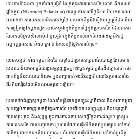
ទោះជា​យ៉ាងណា អ្នកនាំពាក្យ​ស្ដីទី នៃ​ក្រសួងការបរទេស​ថៃ លោក នីកនដេត
ផ្លាំងគួន (Nikorndej Balankura) បាន​ប្រកាស​នៅ​ថ្ងៃទី​២០ ខែ​មករា ដោយ​
អះអាង​ថា ការ​យក​សមាជិក​រាជ​វង្ស​ថៃ មក​ពាក់ព័ន្ធ​នឹង​រឿង​បញ្ហា​ព្រំដែន គឺជា​
ការ​ជ្រៀតជ្រែក​ម្ដង​ទៀត របស់​កម្ពុជា​ក្នុង​កិច្ចការ​ផ្ទៃក្នុង​ប្រទេស​ថៃ ដែល​ជា​ការ
រំលោភ​លើ​ក្រមសីលធម៌​ជា​មូលដ្ឋាន​ក្នុង​កិច្ចការ​ទំនាក់ទំនង​រវាង​រដ្ឋ​នឹង​រដ្ឋ
ធម្មនុញ្ញ​អាស៊ាន និង​មាត្រា ៦ នៃ​សេចក្ដី​ថ្លែងការណ៍​រួម។
លោក​បន្ត​ថា ទាំង​កម្ពុជា និង​ថៃ សុទ្ធតែ​ជា​ប្រទេស​ប្រជាធិបតេយ្យ ដែល​មាន​
របប​រាជានិយម​អាស្រ័យ​រដ្ឋធម្មនុញ្ញ​ដូចគ្នា ដូច្នេះ​កម្ពុជា​គួរតែ​ដឹង​ច្បាស់​ថា ការ​
ពាក់ព័ន្ធ​នឹង​របប​រាជានិយម ក្នុង​បញ្ហា​ទាក់ទង​នឹង​រដ្ឋាភិបាល​នៃ​ប្រទេស​ទាំង
ពីរ គឺជា​រឿង​ដែល​មិន​សមរម្យ​នោះ​ឡើយ។
ប្រទេស​ថៃ​ជំរុញ​ឱ្យ​កម្ពុជា ណែនាំ​មន្ត្រីជាន់ខ្ពស់​ក្នុង​រដ្ឋាភិបាល និង​សភា​កម្ពុជា
ឱ្យ​បញ្ឈប់​ការ​ចេញ​សេចក្ដីថ្លែងការណ៍ ឬ​មតិយោបល់​ញុះញង់ និង​បង្ហាញ​ពី​
ភាពស្មោះត្រង់ និង​សុច្ឆន្ទៈ​ក្នុង​ការ​គោរព​តាម​សេចក្ដីថ្លែងការណ៍​រួម។ ក្រសួង​
ការបរទេស​ថៃ បាន​បញ្ជាក់​ថា ប្រទេស​ថៃ​បាន​ផ្ញើ​លិខិត​តវ៉ា​មួយ​ច្បាប់ ទៅ​កាន់​
ភាគី​កម្ពុជា​ទាក់ទង​នឹង​បញ្ហា​នេះ ហើយ​ក៏បាន​ផ្ញើ​លិខិត​តប ទៅ​កាន់​ប្រព័ន្ធ​