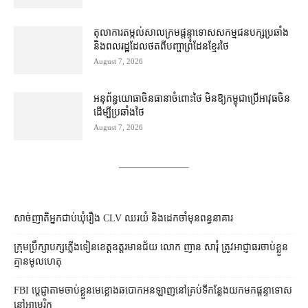
តុលាការ​តម្កល់​សាលក្រម​ផ្ដន្ទាទោស​សកម្មជន​បក្ស​ប្រឆាំង​
និង​ពលរដ្ឋ​ដែល​ថត​ពី​បញ្ហា​ព្រំដែន​ខ្មែរ​ថៃ
August 7, 2026
អនុព័ន្ធយោធា​ចិន​ធានា​ចំពោះ​ថៃ មិន​ឱ្យ​កម្ពុជា​ប្រើ​អាវុធ​ចិន​
ដើម្បី​ប្រឆាំង​ថៃ ​
August 7, 2026
សាច់ញាតិអ្នកជាប់ឃុំរឿង CLV ឈរយំ និងដេកចាំមុនពន្ធនាគារ
ក្រុមប្រឹក្សា​បក្ស​ភ្លើងទៀន​ខេត្ត​ឧត្ដរមានជ័យ លោក ញាន សារុំ ត្រូវ​អាជ្ញាធរ​ចាប់ខ្លួន​
គ្មាន​មូលហេតុ
FBI ប្ដេជ្ញា​តាម​ចាប់ខ្លួន​មេខ្លោង​ឆបោក​អនឡាញ​នៅ​គ្រប់​ទីកន្លែង​យក​មក​ផ្ដន្ទាទោស​
នៅ​អាមេរិក