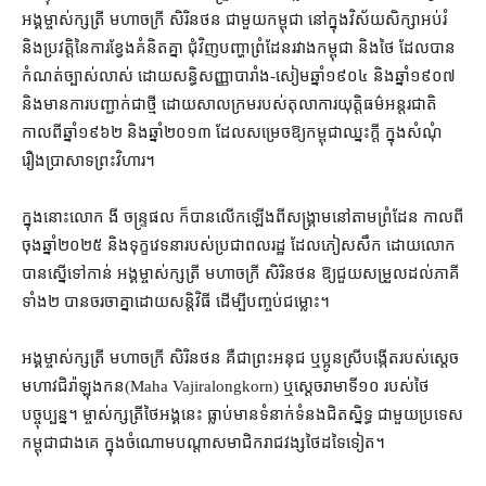
អង្គម្ចាស់​ក្សត្រី មហាចក្រី សិរិនថន ជាមួយ​កម្ពុជា នៅ​ក្នុង​វិស័យ​សិក្សា​អប់រំ
និង​ប្រវត្តិ​នៃ​ការ​ខ្វែង​គំនិត​គ្នា ជុំវិញ​បញ្ហា​ព្រំដែន​រវាង​កម្ពុជា និង​ថៃ ដែល​បាន​
កំណត់​ច្បាស់លាស់ ដោយ​សន្ធិសញ្ញា​បារាំង​-​សៀម​ឆ្នាំ​១៩០៤ និង​ឆ្នាំ​១៩០៧
និង​មាន​ការ​បញ្ជាក់​ជាថ្មី ដោយ​សាលក្រម​របស់​តុលាការ​យុត្តិធម៌​អន្តរជាតិ
កាលពី​ឆ្នាំ​១៩៦២ និង​ឆ្នាំ​២០១៣ ដែល​សម្រេច​ឱ្យ​កម្ពុជា​ឈ្នះក្ដី ក្នុង​សំណុំ
រឿង​ប្រាសាទព្រះវិហារ។
ក្នុង​នោះ​លោក ងី ចន្ទ្រផល ក៏បាន​លើកឡើង​ពី​សង្គ្រាម​នៅ​តាម​ព្រំដែន កាលពី​
ចុងឆ្នាំ​២០២៥ និង​ទុក្ខវេទនា​របស់​ប្រជាពលរដ្ឋ ដែល​ភៀស​សឹក ដោយ​លោក​
បាន​ស្នើ​ទៅកាន់ អង្គ​ម្ចាស់​ក្សត្រី មហាចក្រី សិរិនថន ឱ្យ​ជួយ​សម្រួល​ដល់​ភាគី​
ទាំង​២ បាន​ចរចា​គ្នា​ដោយ​សន្តិវិធី ដើម្បី​បញ្ចប់​ជម្លោះ។
អង្គ​ម្ចាស់ក្សត្រី មហាចក្រី សិរិនថន គឺជា​ព្រះ​អនុជ ឬ​ប្អូនស្រី​បង្កើត​របស់​ស្ដេច
មហាវជិរ៉ាឡុងកន​(Maha Vajiralongkorn) ឬ​ស្ដេច​រាមា​ទី​១០ របស់​ថៃ​
បច្ចុប្បន្ន។ ម្ចាស់ក្សត្រី​ថៃ​អង្គ​នេះ ធ្លាប់​មាន​ទំនាក់ទំនង​ជិតស្និទ្ធ ជាមួយ​ប្រទេស​
កម្ពុជា​ជាងគេ ក្នុង​ចំណោម​បណ្ដា​សមាជិក​រាជវង្ស​ថៃ​ដទៃ​ទៀត។