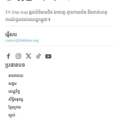
TV Free Asia ផ្ដល់ព័ត៌មានពិត ឯករាជ្យ គ្មានការរារាំង និងទាន់ហេតុ
ការណ៍ជូនដល់ពលរដ្ឋកម្ពុជា៕
ផ្ញើសារ
contact@tfakhmer.org
ប្រធានបទ
នយោបាយ
សង្គម
សេដ្ឋកិច្ច
សិទ្ធិមនុស្ស
ខ្មែរក្រោម
ច្បាប់