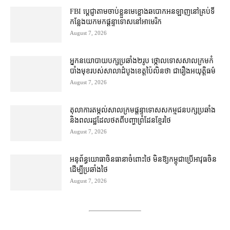
FBI ប្ដេជ្ញា​តាម​ចាប់ខ្លួន​មេខ្លោង​ឆបោក​អនឡាញ​នៅ​គ្រប់​ទី
កន្លែង​យក​មក​ផ្ដន្ទាទោស​នៅ​អាមេរិក
August 7, 2026
អ្នកនយោបាយ​បក្ស​ប្រឆាំង​២​រូប ថ្កោលទោស​សាលក្រម​កំ
បាំងមុខ​របស់​សាលាដំបូង​ខេត្ត​ប៉ៃលិន​ថា ជា​រឿង​អយុត្តិធម៌
August 7, 2026
តុលាការ​តម្កល់​សាលក្រម​ផ្ដន្ទាទោស​សកម្មជន​បក្ស​ប្រឆាំង​
និង​ពលរដ្ឋ​ដែល​ថត​ពី​បញ្ហា​ព្រំដែន​ខ្មែរ​ថៃ
August 7, 2026
អនុព័ន្ធយោធា​ចិន​ធានា​ចំពោះ​ថៃ មិន​ឱ្យ​កម្ពុជា​ប្រើ​អាវុធ​ចិន​
ដើម្បី​ប្រឆាំង​ថៃ ​
August 7, 2026