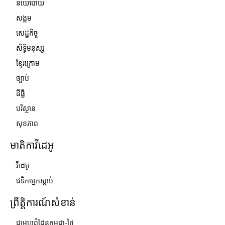
នយោបាយ
សង្គម
សេដ្ឋកិច្ច
សិទ្ធិមនុស្ស
ខ្មែរក្រោម
ច្បាប់
ដីធ្លី
បរិស្ថាន
សុខភាព
មាតិកាវីដេអូ
វីដេអូ
វេទិកាអ្នកស្ដាប់
ព្រឹត្តិការណ៍សំខាន់
ជម្លោះព្រំដែនកម្ពុជា-ថៃ