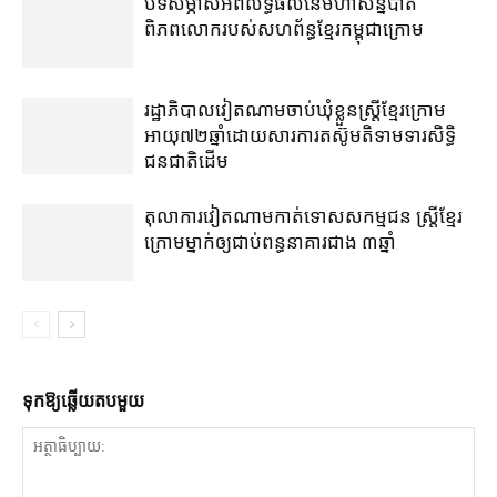
បទសម្ភាសអំពីលទ្ធផលនៃមហាសន្និបាត
ពិភពលោករបស់សហព័ន្ធខ្មែរកម្ពុជាក្រោម
រដ្ឋាភិបាល​វៀតណាម​ចាប់​ឃុំខ្លួន​ស្ត្រី​ខ្មែរក្រោម​
អាយុ​៧២​ឆ្នាំ​ដោយសារ​ការ​តស៊ូ​មតិ​ទាមទារ​សិទ្ធិ​
ជនជាតិ​ដើម
តុលាការ​វៀតណាម​កាត់​ទោស​សកម្មជន ស្ត្រី​ខ្មែរ
ក្រោម​ម្នាក់​ឲ្យ​ជាប់ពន្ធនាគារ​ជាង ៣​ឆ្នាំ​
ទុក​ឱ្យ​ឆ្លើយ​តប​មួយ