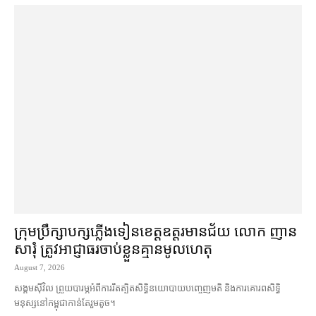
ក្រុមប្រឹក្សា​បក្ស​ភ្លើងទៀន​ខេត្ត​ឧត្ដរមានជ័យ លោក ញាន
សារុំ ត្រូវ​អាជ្ញាធរ​ចាប់ខ្លួន​គ្មាន​មូលហេតុ
August 7, 2026
សង្គម​ស៊ីវិល ព្រួយបារម្ភ​អំពី​ការ​រឹតត្បិត​សិទ្ធិ​នយោបាយ​បញ្ចេញមតិ និង​ការគោរព​សិទ្ធិ
មនុស្ស​នៅ​កម្ពុជា​កាន់តែ​រួម​តូច។