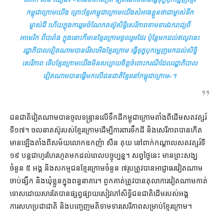
កម្ពុជា​ក្រោម​យើង ព្រោះ​ខ្មែរ​កម្ពុជា​ក្រោម​យើង​សំអាង​ខ្លួន​ថា​ជា​ម្ចាស់​ទឹក​
ម្ចាស់​ដី ហើយ​ក្នុង​ការ​រួមចំណែក​តស៊ូ​សិទ្ធិ​សេរីភាព​ទាមទារ​ឯករាជ្យ​ពី​
អាមេរិក ពី​បារាំង ក្នុង​នោះ​ក៏​មាន​ខ្មែរក្រោម​ចូលរួម​ដែរ ប៉ុន្តែ​មកដល់​ឥលូវ​នេះ​
រដ្ឋាភិបាល​វៀតណាម​បាន​រើសអើង​ខ្មែរក្រោម ធ្វើទុក្ខបុកម្នេញ​មកដល់​សិទ្ធិ​
សេរីភាព ទើប​ខ្មែរក្រោម​យើង​មិន​សប្បាយចិត្ត​ចំពោះ​ករណី​ដែល​រដ្ឋាភិបាល​
វៀតណាម​បាន​ធ្វើ​មក​លើ​ជនជាតិ​ខ្មែរ​នៅ​កម្ពុជា​ក្រោម
»។
ជនជាតិ​វៀតណាម​បាន​ចូល​ទន្ទ្រាន​លើ​ទឹកដី​កម្ពុជា​ក្រោម​តាំង​ពី​ដើម​សតវត្សរ៍​
ទី​១៧។ ចលនា​តស៊ូ​របស់​ខ្មែរក្រោម​ដើម្បី​ការពារ​ទឹកដី និង​សេរីភាព​បាន​កើត
មានឡើង​តាំងពី​សម័យ​លោក​ឧកញ៉ា សឺន គុយ នៅ​ពាក់កណ្តាល​សតវត្សរ៍​ទី​
១៩ បន្ត​ជា​ហូរហែ​រហូត​មក​ដល់​ពេល​បច្ចុប្បន្ន​។ សព្វថ្ងៃ​នេះ មាន​ព្រះសង្ឃ​
ចំនួន ៥ អង្គ និង​សកម្មជន​ខ្មែរក្រោម​ចំនួន ៧​រូប​ត្រូវ​បាន​អាជ្ញាធរ​វៀតណាម​
ចាប់​ផ្សឹក និង​ឃុំខ្លួន​ក្នុង​ពន្ធនាគារ។ ពួកគាត់​ត្រូវ​បាន​តុលាការ​វៀតណាម​កាត់
ទោស​ដោយសារតែ​បាន​ផ្សព្វផ្សាយ​សៀវភៅ​សិទ្ធិ​ជនជាតិ​ដើម​របស់​អង្គ
ការសហប្រជាជាតិ និង​បញ្ចេញមតិ​ទាមទារ​សេរី​ភាព​សម្រាប់​ខ្មែរក្រោម។