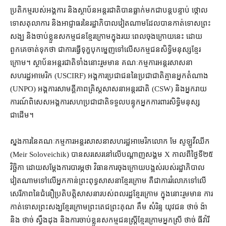
ប្រតិកម្ម​របស់​អង្គការ និង​ស្ថាប័ន​អន្តរជាតិ​បាន​ធ្លាក់​មក​ជា​បន្តបន្ទាប់ ថ្កោល
ទោស​តុលាការ និង​អាជ្ញាធរ​នៃ​រដ្ឋាភិបាល​វៀតណាម​ដែល​បាន​កាត់ទោស​ព្រះ
សង្ឃ និង​ចាប់ខ្លួន​សកម្មជន​ខ្មែរក្រោម​ក្នុង​រយៈពេល​ចុងក្រោយ​នេះ ដោយ​
ពួកគេ​ចាត់ទុកថា ជា​ការ​ធ្វើទុក្ខបុកម្នេញ​ទៅលើ​សកម្មជន​សិទ្ធិមនុស្ស​ខ្មែរ
ក្រោម។ ស្ថាប័ន​អន្តរជាតិ​ទាំងនោះ​រួមមាន គណៈកម្មការ​អន្តរ​សាសនា​
សហរដ្ឋអាមេរិក (USCIRF) អង្គការ​ប្រជាជន​នៃ​ប្រជាជាតិ​គ្មាន​អ្នកតំណាង
(UNPO) អង្គការ​សាមគ្គីភាព​គ្រិស្តសាសនា​អន្តរជាតិ (CSW) និង​អ្នករាយ
ការណ៍​ពិសេស​អង្គការសហប្រជាជាតិ​ទទួលបន្ទុក​អ្នកការពារ​សិទ្ធិមនុស្ស​
ជាដើម។
ស្នងការ​នៃ​គណៈកម្មការ​អន្តរ​សាសនា​សហរដ្ឋអាមេរិក​លោក មែ សូឡូវីឈីក
(Meir Soloveichik) បាន​សរសេរ​នៅ​លើ​បណ្ដាញ​សង្គម X កាលពី​ថ្ងៃទី​២៥
វិច្ឆិកា ដោយ​សម្ដែង​ការ​បារម្ភ​ថា វិធានការ​ចុងក្រោយបង្អស់​របស់​រដ្ឋាភិបាល​
វៀតណាម​ទៅលើ​អ្នក​កាន់​ព្រះពុទ្ធសាសនា​ខ្មែរក្រោម គឺជា​ការរំលោភ​ទៅលើ​
សេរីភាព​នៃ​ជំនឿ​ប្រតិបត្តិ​សាសនា​របស់​ពលរដ្ឋ​ខ្មែរ​ក្រោម ក្នុង​នោះ​រួមមាន ការ​
កាត់ទោស​ព្រះសង្ឃ​ខ្មែរក្រោម​ព្រះតេជព្រះគុណ គឹម សំរិន្ទ យុវជន ថាច់ ង៉ា
និង ថាច់ ស្វឹងដុង និង​ការ​ចាប់ខ្លួន​សកម្មជន​ស្ត្រី​ខ្មែរក្រោម​អ្នកស្រី ថាច់ ធីវ៉ារី