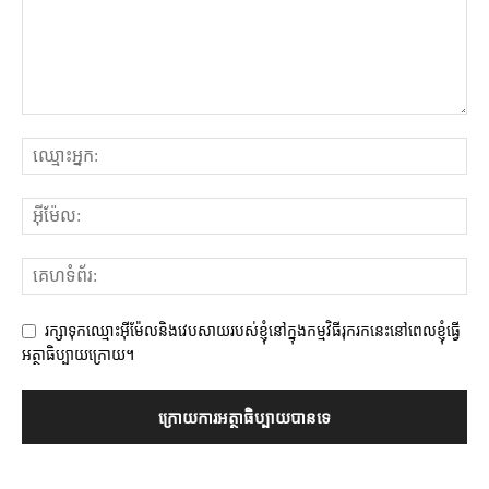
រក្សាទុកឈ្មោះអ៊ីម៉ែលនិងវេបសាយរបស់ខ្ញុំនៅក្នុងកម្មវិធីរុករកនេះនៅពេលខ្ញុំធ្វើ
អត្ថាធិប្បាយក្រោយ។