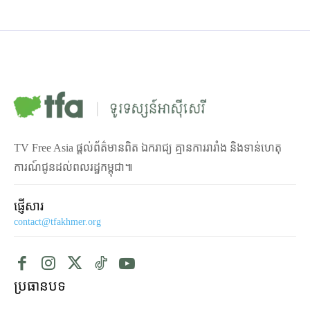
TV Free Asia ផ្ដល់ព័ត៌មានពិត ឯករាជ្យ គ្មានការរារាំង និងទាន់ហេតុ
ការណ៍ជូនដល់ពលរដ្ឋកម្ពុជា៕
ផ្ញើសារ
contact@tfakhmer.org
ប្រធានបទ