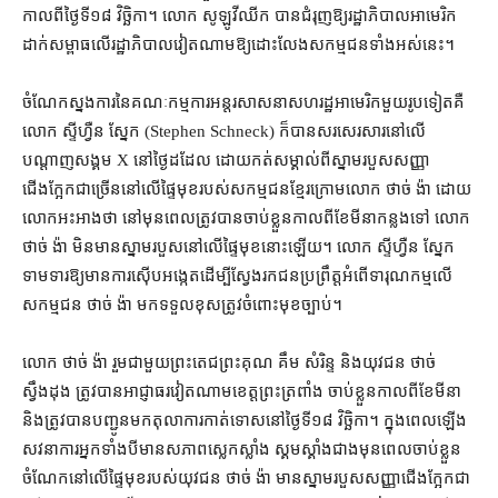
កាលពី​ថ្ងៃទី​១៨ វិច្ឆិកា​។ លោក សូឡូវីឈីក បាន​ជំរុញ​ឱ្យ​រដ្ឋាភិបាល​អាមេរិក​
ដាក់​សម្ពាធ​លើ​រដ្ឋាភិបាល​វៀតណាម​ឱ្យ​ដោះលែង​សកម្មជន​ទាំងអស់​នេះ។
ចំណែក​ស្នងការ​នៃ​គណៈកម្មការ​អន្តរ​សាសនា​សហរដ្ឋអាមេរិក​មួយ​រូប​ទៀត​គឺ​
លោក ស្ទីហ្វឺន ស្នែក (Stephen Schneck) ក៏បាន​សរសេរ​សារ​នៅ​លើ​
បណ្ដាញ​សង្គម X នៅ​ថ្ងៃ​ដដែល ដោយ​កត់សម្គាល់​ពី​ស្នាមរបួស​សញ្ញា​
ជើងក្អែក​ជាច្រើន​នៅ​លើ​ផ្ទៃមុខ​របស់​សកម្មជន​ខ្មែរក្រោម​លោក ថាច់ ង៉ា ដោយ​
លោក​អះអាង​ថា នៅ​មុន​ពេល​ត្រូវ​បាន​ចាប់ខ្លួន​កាលពី​ខែមីនា​កន្លង​ទៅ លោក
ថាច់ ង៉ា មិន​មាន​ស្នាមរបួស​នៅ​លើ​ផ្ទៃមុខ​នោះ​ឡើយ​។ លោក ស្ទីហ្វឺន ស្នែក
ទាមទារ​ឱ្យ​មាន​ការស៊ើបអង្កេត​ដើម្បី​ស្វែងរក​ជន​ប្រព្រឹត្ត​អំពើ​ទារុណកម្ម​លើ​
សកម្មជន ថាច់ ង៉ា មក​ទទួលខុស​ត្រូវ​ចំពោះ​មុខ​ច្បាប់។
លោក ថាច់ ង៉ា រួម​ជាមួយ​ព្រះតេជព្រះគុណ គឹម សំរិន្ទ និង​យុវជន ថាច់
ស្វឹងដុង ត្រូវ​បាន​អាជ្ញាធរ​វៀតណាម​ខេត្ត​ព្រះត្រពាំង ចាប់ខ្លួន​កាលពី​ខែមីនា
និង​ត្រូវ​បាន​បញ្ជូន​មក​តុលាការ​កាត់ទោស​នៅ​ថ្ងៃទី​១៨ វិច្ឆិកា​។ ក្នុង​ពេល​ឡើង​
សវនាការ​អ្នក​ទាំង​បី​មាន​សភាព​ស្លេកស្លាំង ស្គមស្គាំង​ជាង​មុន​ពេល​ចាប់ខ្លួន
ចំណែក​នៅ​លើ​ផ្ទៃមុខ​របស់​យុវជន ថាច់ ង៉ា មាន​ស្នាមរបួស​សញ្ញា​ជើងក្អែក​ជា