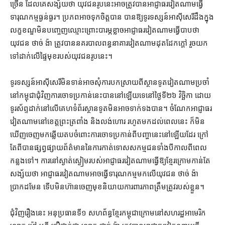
ច្រើន ដែល​គេ​សង្ស័យ​ថា យុវជន​រូប​នេះ​អាច​ត្រូវ​បាន​អាជ្ញាធរ​វៀតណាម​ធ្វើ​
ទារុណកម្ម​ធ្ងន់ធ្ងរ​។ ប្រភព​អាច​ទុកចិត្ត​បាន បានឱ្យ​ទូរទស្សន៍​អាស៊ីសេរី​ដឹង​ក្នុង​
លក្ខខណ្ឌ​មិន​បញ្ចេញ​ឈ្មោះ​ព្រោះ​បារម្ភ​ខ្លាច​អាជ្ញាធរ​វៀតណាម​ធ្វើបាប​ថា
យុវជន ថាច់ ង៉ា ត្រូវ​បាន​នគរបាល​ពន្ធនាគារ​វៀតណាម​ដុត​ដែក​ក្តៅ រួច​យក​
ទៅ​ដាក់​លើ​ផ្ទៃមុខ​របស់​យុវជន​រូប​នេះ។
ទូរទស្សន៍​អាស៊ីសេរី​មិនទាន់​អាច​សុំ​ការ​បកស្រាយ​ពី​ស្ថានទូត​វៀតណាម​ប្រចាំ​
នៅ​កម្ពុជា​ជុំវិញ​ការចោទប្រកាន់​នេះ​បាន​នៅឡើយ​ទេ​នៅ​ថ្ងៃទី​២៦ វិច្ឆិកា ដោយ​
ទូរស័ព្ទ​ដាក់​នៅ​លើ​គេហទំព័រ​ស្ថានទូត​មិនអាច​ទាក់ទង​បាន។ ចំណែក​អាជ្ញាធរ​
វៀតណាម​នៅ​ខេត្ត​ព្រះ​ត្រពាំង និង​លង់ហោរ រហូត​មក​ដល់​ពេលនេះ ក៏​មិន
ឃើញ​ចេញ​មក​ឆ្លើយតប​ចំពោះ​ការចោទប្រកាន់​ពី​បញ្ហា​នេះ​នៅឡើយ​ដែរ ក្រៅ​
តែ​ពី​បាន​ផ្សព្វផ្សាយ​ព័ត៌មាន​នៃ​ការ​កាត់ទោស​សកម្មជន​ទាំង​បី​កាល​ពី​ពេល​
កន្លង​ទៅ។ ការ​នៅ​ស្ងាត់ស្ងៀម​របស់​អាជ្ញាធរ​វៀតណាម​ធ្វើ​ឱ្យ​ខ្មែរក្រោម​កាន់តែ​
សង្ស័យ​ថា អាជ្ញាធរ​វៀតណាម​អាច​ធ្វើ​ទារុណកម្ម​មក​លើ​យុវជន ថាច់ ង៉ា
ប្រាកដ​មែន ទើប​មិន​ហ៊ាន​ចេញមុខ​និយាយ​ការពារ​ភាព​ត្រឹមត្រូវ​របស់​ខ្លួន។
ជុំវិញ​រឿង​នេះ អនុប្រធាន​ទី​១ សហព័ន្ធ​ខ្មែរ​កម្ពុជា​ក្រោម​នៅ​សហរដ្ឋអាមេរិក​