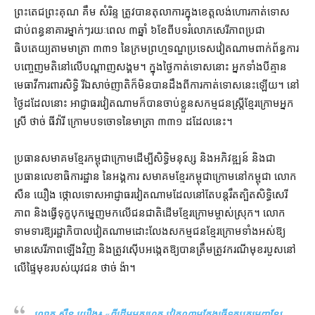
ព្រះតេជព្រះគុណ គឹម សំរិន្ទ ត្រូវ​បាន​តុលាការ​ក្នុង​ខេត្ត​លង់​ហោរ​កាត់ទោស​
ជាប់​ពន្ធនាគារ​ម្នាក់ៗ​រយៈពេល ៣​ឆ្នាំ ៦​ខែ​ពី​បទ​រំលោភ​សេរីភាព​ប្រជា
ធិបតេយ្យ​តាម​មាត្រា ៣៣១ នៃ​ក្រមព្រហ្មទណ្ឌ​ប្រទេស​វៀតណាម​ពាក់ព័ន្ធ​ការ​
បញ្ចេញមតិ​នៅ​លើ​បណ្ដាញ​សង្គម​។ ក្នុង​ថ្ងៃ​កាត់ទោស​នោះ អ្នក​ទាំង​បី​គ្មាន​
មេធាវី​ការពារ​សិទ្ធិ រីឯ​សាច់ញាតិ​ក៏​មិន​បានដឹង​ពី​ការ​កាត់ទោស​នេះ​ឡើយ។ នៅ​
ថ្ងៃ​ដដែល​នោះ អាជ្ញាធរ​វៀតណាម​ក៏​បាន​ចាប់ខ្លួន​សកម្មជន​ស្ត្រី​ខ្មែរក្រោម​អ្នក
ស្រី ថាច់ ធីវ៉ារី ក្រោម​បទ​ចោទ​នៃ​មាត្រា ៣៣១ ដដែល​នេះ។
ប្រធាន​សមាគម​ខ្មែរ​កម្ពុជា​ក្រោម​ដើម្បី​សិទ្ធិមនុស្ស និង​អភិវឌ្ឍន៍ និង​ជា​
ប្រធាន​លេខាធិការដ្ឋាន នៃ​អង្គការ សមាគម​ខ្មែរ​កម្ពុជា​ក្រោម​នៅ​កម្ពុជា លោក
សឺ​ន យឿ​ង ថ្កោលទោស​អាជ្ញាធរ​វៀតណាម​ដែល​នៅតែ​បន្ត​រឹតត្បិត​សិទ្ធិ​សេរី
ភាព និង​ធ្វើទុក្ខបុកម្នេញ​មក​លើ​ជនជាតិ​ដើម​ខ្មែរក្រោម​ម្ចាស់​ស្រុក​។ លោក​
ទាមទារ​ឱ្យ​រដ្ឋាភិបាល​វៀតណាម​ដោះលែង​សកម្មជន​ខ្មែរក្រោម​ទាំងអស់​ឱ្យ​
មាន​សេរីភាព​ឡើងវិញ និង​ត្រូវ​ស៊ើបអង្កេត​ឱ្យ​បាន​ត្រឹមត្រូវ​ករណី​មុខរបួស​នៅ​
លើ​ផ្ទៃមុខ​របស់​យុវជន ថាច់ ង៉ា។
លោក សឺន យឿង៖ «
ពី​ដើម​មករ​ហូត វៀតណាម​តែង​ធ្វើទុក្ខបុកម្នេញ​ខ្មែរ​