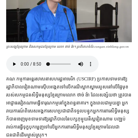
ព្រះសង្ឃ​ខ្មែរក្រោម និង​សកម្មជន​ខ្មែរ​ក្រោម លោក ថាច់ ង៉ា។ រូប​ពី​គេហទំព័រ congan.vinhlong.gov.vn
គណៈកម្មការ​អន្តរ​សាសនា​សហរដ្ឋអាមេរិក (USCIRF) ប្រកាស​ទាមទារ​ឱ្យ​
រដ្ឋាភិបាល​វៀតណាម​ស៊ើបអង្កេត​ទៅលើ​ករណី​ស្លាកស្នាម​របួស​នៅ​លើ​ផ្ទៃមុខ​
របស់​សកម្មជន​សិទ្ធិមនុស្ស​ខ្មែរក្រោម​លោក ថាច់ ង៉ា ដែល​សង្ស័យ​ថា ត្រូវបាន​
អាជ្ញាធរ​វៀតណាម​ធ្វើ​ទារុណកម្ម​នៅក្នុង​ពន្ធនាគារ​។ ក្នុង​ពេល​ជាមួយគ្នា អ្នក
រាយការណ៍​ពិសេស​អង្គការសហប្រជាជាតិ​ទទួលបន្ទុក​អ្នកការពារ​សិទ្ធិមនុស្ស
ក៏បាន​ចេញមុខ​ទាមទារ​ឱ្យ​រដ្ឋាភិបាល​នៃ​បក្ស​កុម្មុយនិស្ត​វៀតណាម បញ្ឈប់​
រាល់​ការ​ធ្វើទុក្ខបុកម្នេញ​ទៅលើ​អ្នកការពារ​សិទ្ធិមនុស្ស​ខ្មែរក្រោម​ដែល​ជា​
ជនជាតិ​ដើម​ម្ចាស់​ស្រុក។