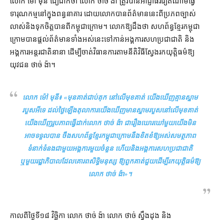
លោក ម៉ៅ មុនី ជឿជាក់​ថា លោក ថាច់ ង៉ា ត្រូវ​បាន​អាជ្ញាធរ​វៀតណាម​ធ្វើ​
ទារុណកម្ម​នៅក្នុង​ពន្ធនាគារ ដោយ​លោក​បាន​ព័ត៌មាន​នេះ​ពី​ប្រភព​ច្បាស់
លាស់​និង​ទុកចិត្ត​បាន​ពី​កម្ពុជា​ក្រោម។ លោក​ឱ្យ​ដឹង​ថា សហព័ន្ធ​ខ្មែរ​កម្ពុជា​
ក្រោម​បាន​ផ្តល់​ព័ត៌មាន​ទាំងអស់​នេះ​ទៅកាន់​អង្គការ​សហប្រជាជាតិ និង​
អង្គការ​អន្តរជាតិ​នានា ដើម្បី​ចាត់វិធានការ​តាម​នីតិវិធី​ស្វែងរក​យុត្តិធម៌​ឱ្យ​
យុវជន ថាច់ ង៉ា។
លោក ម៉ៅ មុនី៖ «
​មុន​គាត់​ជាប់គុក នៅ​លើ​មុខ​គាត់ យើង​ឃើញ​គ្មាន​ស្នាម
របួស​អី​ទេ ដល់​ថ្ងៃ​ឡើង​តុលាការ​យើង​ឃើញ​មាន​ស្នាមរបួស​នៅ​លើ​មុខ​គាត់
យើង​ឃើញ​រូបភាព​ធ្វើ​ដាក់​លោក ថាច់ ង៉ា ជា​រឿង​ឃោរឃៅ​មួយ​យើង​មិន
អាច​ទទួល​បាន ចឹ​ង​សហព័ន្ធ​ខ្មែរ​កម្ពុជា​ក្រោម​នឹង​ខិតខំ​ឱ្យ​អស់​សមត្ថភាព​
ទំនាក់​ទំនងជា​មួយ​អង្គការ​មួយ​ចំនួន ហើយ​និង​អង្គការសហប្រជាជាតិ
ឬមួយ​រដ្ឋាភិបាល​ដែល​គោរព​សិទ្ធិមនុស្ស ឱ្យ​ពួកគាត់​ជួយ​ដើម្បី​រក​យុត្តិធម៌​ឱ្យ​
លោក ថាច់ ង៉ា
»។
កាលពី​ថ្ងៃទី​១៨ វិច្ឆិកា លោក ថាច់ ង៉ា លោក ថាច់ ស្វឹងដុង និង​