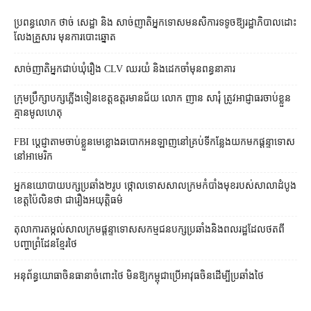
ប្រពន្ធ​លោក ថាច់ សេដ្ឋា និង សាច់ញាតិ​អ្នកទោស​មនសិការ​ទទូច​ឱ្យ​រដ្ឋាភិបាល​ដោះ
លែង​គ្រួសារ មុន​ការបោះឆ្នោត
សាច់ញាតិអ្នកជាប់ឃុំរឿង CLV ឈរយំ និងដេកចាំមុនពន្ធនាគារ
ក្រុមប្រឹក្សា​បក្ស​ភ្លើងទៀន​ខេត្ត​ឧត្ដរមានជ័យ លោក ញាន សារុំ ត្រូវ​អាជ្ញាធរ​ចាប់ខ្លួន​
គ្មាន​មូលហេតុ
FBI ប្ដេជ្ញា​តាម​ចាប់ខ្លួន​មេខ្លោង​ឆបោក​អនឡាញ​នៅ​គ្រប់​ទីកន្លែង​យក​មក​ផ្ដន្ទាទោស​
នៅ​អាមេរិក
អ្នកនយោបាយ​បក្ស​ប្រឆាំង​២​រូប ថ្កោលទោស​សាលក្រម​កំបាំងមុខ​របស់​សាលាដំបូង​
ខេត្ត​ប៉ៃលិន​ថា ជា​រឿង​អយុត្តិធម៌
តុលាការ​តម្កល់​សាលក្រម​ផ្ដន្ទាទោស​សកម្មជន​បក្ស​ប្រឆាំង​និង​ពលរដ្ឋ​ដែល​ថត​ពី​
បញ្ហា​ព្រំដែន​ខ្មែរ​ថៃ
អនុព័ន្ធយោធា​ចិន​ធានា​ចំពោះ​ថៃ មិន​ឱ្យ​កម្ពុជា​ប្រើ​អាវុធ​ចិន​ដើម្បី​ប្រឆាំង​ថៃ ​