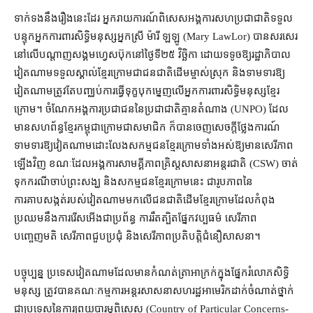
ទាក់ទង​នឹង​រឿង​នេះ​ដែរ អ្នករាយការណ៍​ពិសេស​អង្គការសហប្រជាជាតិ​ទទួល
បន្ទុក​អ្នកការពារ​សិទ្ធិមនុស្ស​អ្នកស្រី ម៉ារី ឡឡូ (Mary LawLor) បាន​សរសេរ​
នៅ​លើ​បណ្ដាញ​សង្គម​ហ្វេសប៊ុក​នៅ​ថ្ងៃទី​២៥ វិច្ឆិកា ដោយ​ទទូច​ឱ្យ​រដ្ឋាភិបាល​
វៀតណាម​ទទួលស្គាល់​ខ្មែរក្រោម​ជា​ជនជាតិ​ដើម​ម្ចាស់​ស្រុក និង​ទាមទារ​ឱ្យ​
វៀតណាម​ត្រូវតែ​បញ្ឈប់​ការ​ធ្វើទុក្ខបុកម្នេញ​លើ​អ្នកការពារ​សិទ្ធិមនុស្ស​ខ្មែរ
ក្រោម។ ចំណែក​អង្គការ​ប្រជាជន​នៃ​ប្រជាជាតិ​គ្មាន​តំណាង (UNPO) ដែល​
មាន​សហព័ន្ធ​ខ្មែរ​កម្ពុជា​ក្រោម​ជា​សមាជិក ក៏បាន​ចេញ​សេចក្តី​ថ្លែងការណ៍​
ទាមទារ​ឱ្យ​វៀតណាម​ដោះលែង​សកម្មជន​ខ្មែរក្រោម​ទាំងអស់​ឱ្យ​មាន​សេរីភាព​
ឡើងវិញ ខណៈ​ដែល​អង្គការ​សាមគ្គីភាព​គ្រិស្តសាសនា​អន្តរជាតិ (CSW) ចាត់
ទុក​ករណី​ចាប់​ព្រះសង្ឃ និង​សកម្មជន​ខ្មែរក្រោម​នេះ ជា​រូបភាព​នៃ​
ការគាបសង្កត់​របស់​វៀតណាម​មក​លើ​ជនជាតិ​ដើម​ខ្មែរក្រោម​ដែល​កំពុង​
ប្រឈម​នឹង​ការរើសអើង​ជា​ប្រព័ន្ធ ការ​រឹតត្បិត​ផ្នែក​វប្បធម៌ សេរីភាព​
បញ្ចេញមតិ សេរីភាព​ជួប​ប្រជុំ និង​សេរីភាព​ប្រតិបត្តិ​ជំនឿ​សាសនា។
បច្ចុប្បន្ន ប្រទេស​វៀតណាម​ដែល​មាន​កំណត់ត្រា​អាក្រក់​ក្នុង​ផ្នែក​រំលោភ​សិទ្ធិ
មនុស្ស ត្រូវ​បាន​គណៈកម្មការ​អន្តរ​សាសនា​សហរដ្ឋអាមេរិក​ដាក់​ចំណាត់ថ្នាក់​
ជា​ប្រទេស​នៃ​ការ​ព្រួយបារម្ភ​ពិសេស (Country of Particular Concerns-