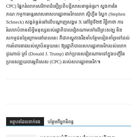
CPC) ផ្នែក​រំលោភ​សេរីភាព​ជំនឿ​ប្រតិបត្តិ​សាសនា​ធ្ងន់ធ្ងរ​។ ស្នងការ​នៃ​
គណៈកម្មការ​អន្តរ​សាសនា​សហរដ្ឋអាមេរិក​លោក ស្ទីហ្វឺន ស្នែក (Stephen
Schneck) សង្កត់ធ្ងន់​នៅ​លើ​បណ្ដាញ​​សង្គម X នៅ​ថ្ងៃទី​២៥ វិច្ឆិកា​ថា ការ​
រំលោភបំពាន​សិទ្ធិមនុស្ស​របស់​រដ្ឋាភិបាល​វៀតណាម​ទៅលើ​ព្រះសង្ឃ និង​
សកម្មជន​ខ្មែរក្រោម​នៅ​ពេល​នេះ គឺជា​ភស្តុតាង​រឹងមាំ​បន្ថែម​ទៀត​គាំទ្រ​ទៅដល់​
ការ​អំពាវនាវ​របស់​ស្ថាប័ន​មួយ​នេះ ឱ្យ​រដ្ឋាភិបាល​សហរដ្ឋ​អាមេរិក​របស់​លោក
ដូណាល់ ត្រាំ (Donald J. Trump) ដាក់​ប្រទេស​វៀតណាម​ទៅ​ក្នុង​បញ្ជី​នៃ​
ប្រទេស​ព្រួយបារម្ភ​ពិសេស (CPC) របស់​សហរដ្ឋអាមេរិក៕
អត្ថបទ​ដែល​ទាក់ទង
បន្ថែម​ពី​អ្នកនិពន្ធ