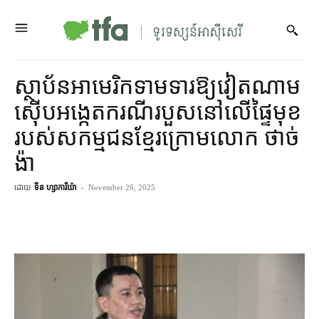
ស្ថាប័ន​អាមេរិក​ទាមទារ​ឱ្យ​​វៀតណាម​
ស៊ើបអង្កេត​ករណី​របួស​នៅ​លើ​ផ្ទៃមុខ​
របស់​សកម្មជន​ខ្មែរក្រោម​លោក ថាច់
ង៉ា
ដោយ
ទីន ហ្សាការីយ៉ា
-
November 26, 2025