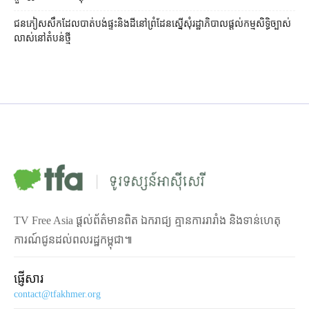
ជនភៀសសឹក​ដែល​បាត់បង់​ផ្ទះ​និង​ដី​នៅ​ព្រំដែន​ស្នើសុំ​រដ្ឋាភិបាល​ផ្តល់​កម្មសិទ្ធិ​ច្បាស់
លាស់​នៅ​តំបន់​ថ្មី
TV Free Asia ផ្ដល់ព័ត៌មានពិត ឯករាជ្យ គ្មានការរារាំង និងទាន់ហេតុ
ការណ៍ជូនដល់ពលរដ្ឋកម្ពុជា៕
ផ្ញើសារ
contact@tfakhmer.org