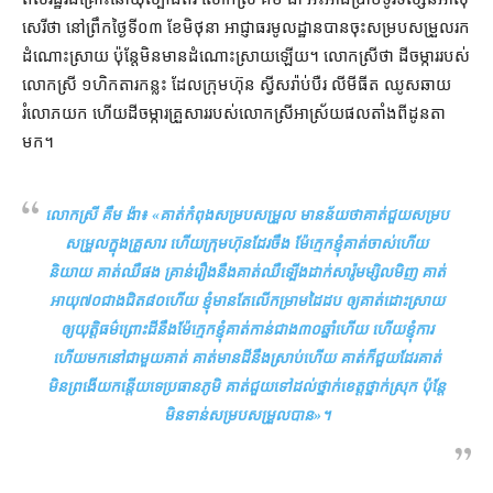
សេរី​ថា នៅ​ព្រឹក​ថ្ងៃទី​០៣ ខែមិថុនា អាជ្ញាធរ​មូលដ្ឋាន​បាន​ចុះ​សម្របសម្រួល​រក​
ដំណោះស្រាយ ប៉ុន្តែ​មិន​មាន​ដំណោះស្រាយ​ឡើយ​។ លោកស្រី​ថា ដីចម្ការ​របស់​
លោក​ស្រី ១​ហិកតារ​កន្លះ ដែល​ក្រុមហ៊ុន ស្វីស​រ៉ាប់បឺរ លីមីធី​ត ឈូស​ឆាយ​
រំលោភ​យក ហើយ​ដីចម្ការ​គ្រួសារ​របស់​លោក​ស្រី​អាស្រ័យ​ផល​តាំងពី​ដូនតា​
មក។
លោកស្រី គឹម ង៉ា៖ «
គាត់​កំពុង​សម្របសម្រួល មានន័យថា​គាត់​ជួយ​សម្រប
សម្រួល​ក្នុង​គ្រួសារ ហើយ​ក្រុមហ៊ុន​ដែរ​ចឹង ម៉ែ​ក្មេក​ខ្ញុំ​គាត់​ចាស់​ហើយ​
និយាយ គាត់​ឈឺ​ផង គ្រាន់​រឿង​នឹង​គាត់​ឈឺ​ទ្បើង​ដាក់​សា​រ៉ូម​ម្សិលមិញ គាត់​
អាយុ​៧០​ជាង​ជិត​៨០​ហើយ ខ្ញុំ​មានតែ​លើក​ម្រាមដៃ​ដប ឲ្យ​គាត់​ដោះស្រាយ​
ឲ្យ​យុត្តិធម៌​ព្រោះ​ដី​នឹង​ម៉ែក្មេក​ខ្ញុំ​គាត់​កាន់​ជាង​៣០​ឆ្នាំ​ហើយ ហើយ​ខ្ញុំ​ការ​
ហើយ​មក​នៅ​ជាមួយ​គាត់ គាត់​មាន​ដី​នឹង​ស្រាប់​ហើយ គាត់​ក៏​ជួយ​ដែរ​គាត់​
មិន​ព្រងើយកន្តើយ​ទេ​ប្រធាន​ភូមិ គាត់​ជួយ​ទៅដល់​ថ្នាក់​ខេត្ត​ថ្នាក់​ស្រុក ប៉ុន្តែ​
មិនទាន់​សម្របសម្រួល​បាន
»។