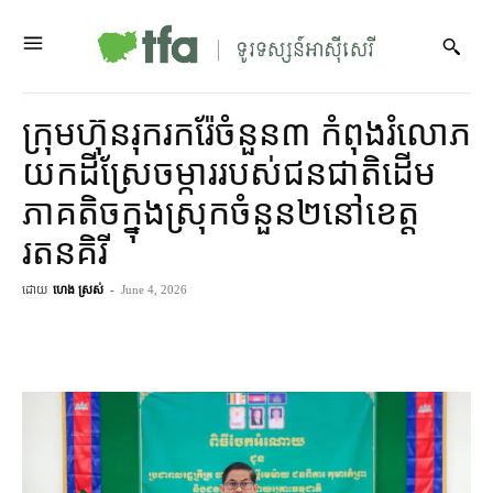
ក្រុមហ៊ុន​រុករក​រ៉ែ​ចំនួន​៣ កំពុង​រំលោភ​
យក​ដីស្រែ​ចម្ការ​របស់​ជនជាតិ​ដើម​
ភាគតិច​ក្នុង​ស្រុក​ចំនួន​២​នៅ​ខេត្ត​
រតនគិរី
ដោយ
ហេង ស្រស់
-
June 4, 2026