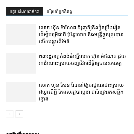
អត្ថបទ​ដែល​ទាក់ទង
បន្ថែម​ពី​អ្នកនិពន្ធ
លោក ហ៊ុន ម៉ាណែត ជំរុញ​ឱ្យ​និស្សិត​ប្រឹងរៀន​
ដើម្បី​បម្រើ​ជាតិ ប៉ុន្តែ​លោក និង​មន្ត្រី​​ខ្លួន​ត្រូវ​បាន​
លើក​បន្តុប​ពី​ម៉ែឪ
ពលរដ្ឋ​ខេត្តកំពង់ធំ​ស្នើ​លោក ហ៊ុន ម៉ាណែត ជួយ​
រក​ដំណោះស្រាយ​បញ្ហា​វិវាទ​ដីធ្លី​ឲ្យ​បាន​សមរម្យ
លោក ហ៊ុន សែន ណែ​នាំ​ឱ្យ​អាជ្ញាធរ​ដោះស្រាយ​
ជម្លោះ​ដីធ្លី តែ​ពលរដ្ឋ​បារម្ភ​ថា ជា​ល្បែង​រក​សន្លឹក​
ឆ្នោត