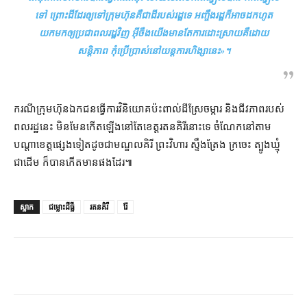
ទៅ ព្រោះ​ដី​ដែរ​ឲ្យ​ទៅ​ក្រុមហ៊ុន​គឺជា​ដី​របស់​រដ្ឋ​ទេ អញ្ចឹង​រដ្ឋ​ក៏​អាច​ដកហូត​
យក​មក​ឲ្យ​ប្រជាពលរដ្ឋ​វិញ អ៊ីចឹង​យើង​មានតែ​ការ​ដោះស្រាយ​គឺ​ដោយ​
សន្តិភាព កុំ​ប្រើប្រាស់​នៅ​យន្តការ​ហិង្សា​នេះ
»។
ករណី​ក្រុមហ៊ុន​ឯកជន​ធ្វើការ​វិនិយោគ​ប៉ះពាល់​ដីស្រែ​ចម្ការ និង​ជីវភាព​របស់​
ពលរដ្ឋ​នេះ មិនមែន​កើតឡើង​នៅតែ​ខេត្តរតនគិរី​នោះ​ទេ ចំណែក​នៅ​តាម​
បណ្តា​ខេត្ត​ផ្សេងទៀត​ដូចជា​មណ្ឌលគិរី ព្រះវិហារ ស្ទឹងត្រែង ក្រចេះ ត្បូងឃ្មុំ
ជាដើម ក៏បាន​កើតមាន​ផង​ដែរ៕
ស្លាក
ជម្លោះដីធ្លី
រតនគិរី
រ៉ែ