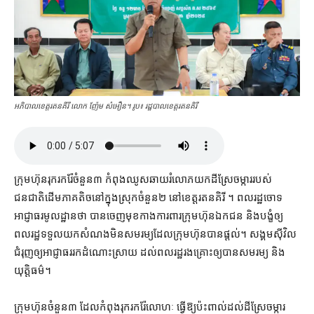
អភិបាលខេត្ត​រតនគីរី លោក ញ៉ែម សំអឿន។ រូប៖ រដ្ឋបាលខេត្ត​រតនគិរី
ក្រុមហ៊ុន​រុករក​រ៉ែ​ចំនួន​៣ កំពុង​ឈូស​ឆាយ​រំលោភ​យក​ដីស្រែ​ចម្ការ​របស់​
ជនជាតិ​ដើម​ភាគតិច​នៅក្នុង​ស្រុក​ចំនួន​២ នៅ​ខេត្ត​រតនគិរី ។ ពលរដ្ឋ​ចោទ​
អាជ្ញាធរ​មូលដ្ឋាន​ថា បាន​ចេញ​មុខ​កាង​ការពារ​ក្រុមហ៊ុន​ឯកជន និង​បង្ខំ​ឲ្យ​
ពលរដ្ឋ​ទទួលយក​សំណង​មិន​សមរម្យ​ដែល​ក្រុមហ៊ុន​បាន​ផ្ដល់។ សង្គម​ស៊ីវិល
ជំរុញ​ឲ្យ​អាជ្ញាធរ​រក​ដំណោះស្រាយ ដល់​ពលរដ្ឋ​រងគ្រោះ​ឲ្យ​បាន​សមរម្យ និង​
យុត្តិធម៌។
ក្រុមហ៊ុន​ចំនួន​៣ ដែល​កំពុង​រុករក​រ៉ែ​លោហៈ ធ្វើ​ឱ្យ​ប៉ះពាល់​ដល់​ដីស្រែ​ចម្ការ​