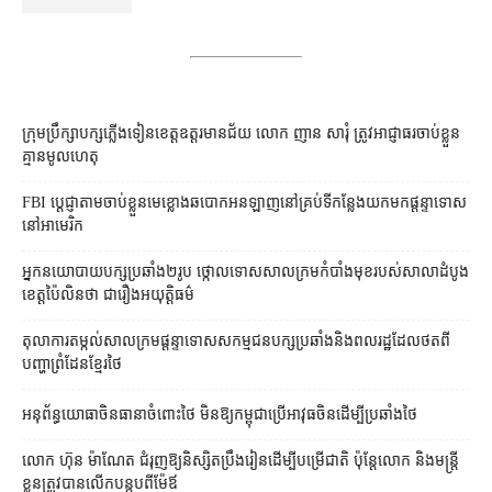
ក្រុមប្រឹក្សា​បក្ស​ភ្លើងទៀន​ខេត្ត​ឧត្ដរមានជ័យ លោក ញាន សារុំ ត្រូវ​អាជ្ញាធរ​ចាប់ខ្លួន​
គ្មាន​មូលហេតុ
FBI ប្ដេជ្ញា​តាម​ចាប់ខ្លួន​មេខ្លោង​ឆបោក​អនឡាញ​នៅ​គ្រប់​ទីកន្លែង​យក​មក​ផ្ដន្ទាទោស​
នៅ​អាមេរិក
អ្នកនយោបាយ​បក្ស​ប្រឆាំង​២​រូប ថ្កោលទោស​សាលក្រម​កំបាំងមុខ​របស់​សាលាដំបូង​
ខេត្ត​ប៉ៃលិន​ថា ជា​រឿង​អយុត្តិធម៌
តុលាការ​តម្កល់​សាលក្រម​ផ្ដន្ទាទោស​សកម្មជន​បក្ស​ប្រឆាំង​និង​ពលរដ្ឋ​ដែល​ថត​ពី​
បញ្ហា​ព្រំដែន​ខ្មែរ​ថៃ
អនុព័ន្ធយោធា​ចិន​ធានា​ចំពោះ​ថៃ មិន​ឱ្យ​កម្ពុជា​ប្រើ​អាវុធ​ចិន​ដើម្បី​ប្រឆាំង​ថៃ ​
លោក ហ៊ុន ម៉ាណែត ជំរុញ​ឱ្យ​និស្សិត​ប្រឹងរៀន​ដើម្បី​បម្រើ​ជាតិ ប៉ុន្តែ​លោក និង​មន្ត្រី​​
ខ្លួន​ត្រូវ​បាន​លើក​បន្តុប​ពី​ម៉ែឪ