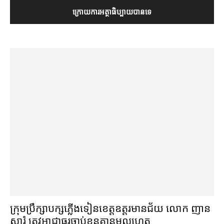
ក្រុមប្រឹក្សា​បក្ស​ភ្លើងទៀន​ខេត្ត​ឧត្ដរមានជ័យ លោក ញាន
សារុំ ត្រូវ​អាជ្ញាធរ​ចាប់ខ្លួន​គ្មាន​មូលហេតុ