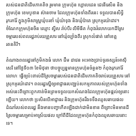
របស់​ជនជាតិ​ដើម​ភាគតិច រួមមាន ក្រុមហ៊ុន ហ្គោលដេន ជេនើរេសិន និង​
ក្រុមហ៊ុន ខេមបូឌាន ស៊ាន​ចាម ដែល​ក្រុមហ៊ុន​ទាំងពីរ​នេះ ទទួល​បាន​សិទ្ធិ​
រុករក​រ៉ែ ក្នុងភូមិ​សាស្ត្រ​ឃុំ​បរខាំ ឃុំ​យ៉ាទុង និង​ឃុំ​ប៉ាតេ ស្រុក​អូរយ៉ាដាវ​។
ចំណែក​ក្រុមហ៊ុន​ចិន ឈ្មោះ ស្វីស រ៉ាប់បឺរ លី​មី​ធី​ត កំពុង​រំលោភ​យក​ដីស្រែ​
ចម្ការ​របស់​ពលរដ្ឋ​រាប់​រយ​គ្រួសារ នៅ​ឃុំ​ល្បាំងពីរ ស្រុក​លំផាត់ នៅ​ខេត្ត
រតនគិរី។
តំណាង​ពលរដ្ឋ​នៅ​ភូមិ​គងធំ លោក ជឹម ដាវេន អះអាង​ប្រាប់​ទូរទស្សន៍​អាស៊ី
សេរី នៅ​ថ្ងៃទី​០៣ ខែមិថុនា ថា​បច្ចុប្បន្ន​មាន​ក្រុមហ៊ុន​ចំនួន​២ កំពុង​រុករក​រ៉ែ​
លោហៈ ធ្វើ​ឲ្យ​ប៉ះពាល់​ដីស្រែ​ចម្ការ​របស់​ជនជាតិ​ដើម​ភាគតិច​រាប់​រយ​គ្រួសារ នៅ​
ស្រុក​អូរយ៉ាដាវ។ ពលរដ្ឋ​ស្នើ​ឲ្យ​អាជ្ញាធរ​បញ្ឈប់​សកម្មភាព​របស់​ក្រុមហ៊ុន​ទាំង
អស់​នេះ​ពីព្រោះ​ពួកគាត់​មិន​ព្រម​ទទួលយក​សំណង​ដែល​ក្រុមហ៊ុន​ផ្ដល់​ឲ្យ​នោះ​
ឡើយ​។ លោក​ថា ប្រសិនបើ​អាជ្ញាធរ និង​ក្រុមហ៊ុន​រឹងទទឹង​ឈូស​ឆាយ​ផល
ដំណាំ​របស់​ពលរដ្ឋ នឹង​មាន​បញ្ហា​កើតឡើង​ជាក់​ជាមិនខាន ពីព្រោះ​មិន​មាន​ដី
ស្រែ​ចម្ការ​សម្រាប់​អាស្រ័យ​ផល ក្រៅពី​ដី​ដែល​ក្រុមហ៊ុន​កំពុង​ឈូស​ឆាយ​នោះ​
ទេ។