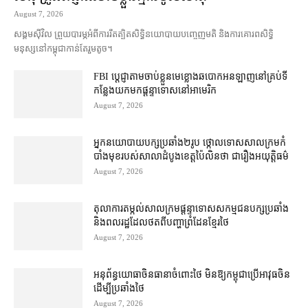
August 7, 2026
សង្គម​ស៊ីវិល ព្រួយបារម្ភ​អំពី​ការ​រឹតត្បិត​សិទ្ធិ​នយោបាយ​បញ្ចេញមតិ និង​ការគោរព​សិទ្ធិ
មនុស្ស​នៅ​កម្ពុជា​កាន់តែ​រួម​តូច។
FBI ប្ដេជ្ញា​តាម​ចាប់ខ្លួន​មេខ្លោង​ឆបោក​អនឡាញ​នៅ​គ្រប់​ទី
កន្លែង​យក​មក​ផ្ដន្ទាទោស​នៅ​អាមេរិក
August 7, 2026
អ្នកនយោបាយ​បក្ស​ប្រឆាំង​២​រូប ថ្កោលទោស​សាលក្រម​កំ
បាំងមុខ​របស់​សាលាដំបូង​ខេត្ត​ប៉ៃលិន​ថា ជា​រឿង​អយុត្តិធម៌
August 7, 2026
តុលាការ​តម្កល់​សាលក្រម​ផ្ដន្ទាទោស​សកម្មជន​បក្ស​ប្រឆាំង​
និង​ពលរដ្ឋ​ដែល​ថត​ពី​បញ្ហា​ព្រំដែន​ខ្មែរ​ថៃ
August 7, 2026
អនុព័ន្ធយោធា​ចិន​ធានា​ចំពោះ​ថៃ មិន​ឱ្យ​កម្ពុជា​ប្រើ​អាវុធ​ចិន​
ដើម្បី​ប្រឆាំង​ថៃ ​
August 7, 2026