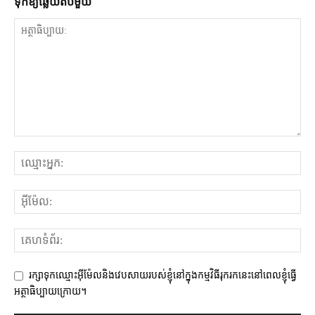
ទុក​ឱ្យ​ឆ្លើយ​តប​មួយ
រក្សាទុកឈ្មោះអ៊ីម៉ែលនិងវេបសាយរបស់ខ្ញុំនៅក្នុងកម្មវិធីរុករកនេះនៅពេលខ្ញុំធ្វើ
អត្ថាធិប្បាយក្រោយ។