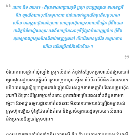
លោក ជឹម ដាវេន៖ «
ពីមុន​ខាង​អាជ្ញាធរ​ភូមិ ស្រុក ចុះ​ផ្សព្វផ្សាយ ខាង​ខេត្ត​អី​
នឹង ឲ្យ​យើង​បាន​ចុះដី​សមូហភាព ដល់ពេល​ឥទ្បូវ​យើង​ចុះដី​សមូហភាព​
ហើយ មាន​ក្រុមហ៊ុន​នៅ​ស្រោប មាន​ក្រុមហ៊ុន​ឈូស​ឆាយដី​ទៀត អ៊ីចឹង​បាន​
ថា​ដី​ភូមិ​តិច​ទៀត​ពន្យារ ចង់​វ៉ាស់​កម្រិត​ណាៗ​ក៏ប៉ុន្តែ​វា​មិន​ចេញ​ប្លង់​ទេ អ៊ីចឹង​
សូម​ឲ្យ​ខាង​ក្រសួង​ដែនដី​ឆាប់​ចេញ​ប្លង់​ទៅ បើ​យើង​មាន​ប្លង់​រឹង សមូហភាព
ហើយ យើង​ប្រើ​តវ៉ា​រឹងមាំ​ហើយ
»។
ចំណែក​ពលរដ្ឋ​នៅ​ឃុំ​ល្បាំង ស្រុក​លំផាត់ កំពុងតែ​ស្រែក​ទ្រហោយំ​ដង្ហោយហៅ​
ឲ្យ​អាជ្ញាធរ​ជួយ​រក​យុត្តិធម៌ ក្រោយ​ក្រុមហ៊ុន ស្វីស រ៉ាប់បឺរ លីមីធី​ត រំលោភ​យក
ហើយ​ពលរដ្ឋ​ស្នើ​ឲ្យ​អាជ្ញាធរ​កាត់​ឆ្វៀល​ដី​របស់​ពួកគាត់​ចេញពី​បរិវេណ​ក្រុមហ៊ុន​
រុករក​រ៉ែ ពីព្រោះ​ដីស្រែ​ចម្ការ​ទាំងនោះ ពួកគាត់​អាស្រ័យ​ផល​តាំងពី​ដូនតា​មក​
ម្ល៉េះ​។ រីឯ​អាជ្ញាធរ​មូលដ្ឋាន​នៅ​តំបន់​នោះ មិនបាន​ហាមឃាត់​គ្រឿងចក្រ​របស់​
ក្រុមហ៊ុន​ឡើយ ប៉ុន្តែ​ថែមទាំង​គំរាម និង​ប្រាប់​ឲ្យ​ពលរដ្ឋ​ទទួលយក​សំណង
និង​ប្រគល់​ដី​ឲ្យ​ទៅ​ក្រុមហ៊ុន។
ពលរដ្ឋ​រងគ្រោះ​នៅ​ឃុំ​ល្បាំងពីរ លោកស្រី គឹម ង៉ា អះអាង​ប្រាប់​ទូរទស្សន៍​អាស៊ី