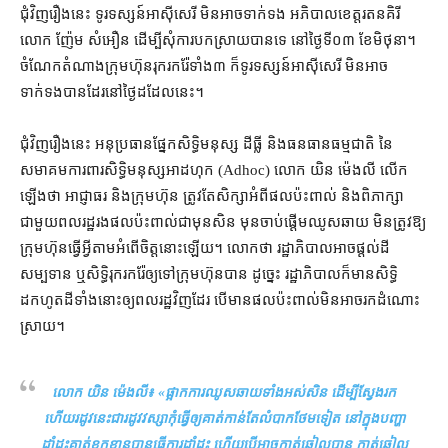
ជុំវិញ​រឿង​នេះ ទូរទស្សន៍​អាស៊ីសេរី មិនអាច​ទាក់ទង អភិបាលខេត្ត​រតនគិរី
លោក ញ៉ែម សំអឿន ដើម្បី​សុំ​ការ​បកស្រាយ​បានទេ នៅ​ថ្ងៃទី​០៣ ខែមិថុនា​។
ចំណែក​តំណាង​ក្រុមហ៊ុន​រុករក​រ៉ែ​ទាំង​៣ ក៏​ទូរទស្សន៍​អាស៊ីសេរី មិនអាច​
ទាក់ទង​បាន​ដែរ​នៅ​ថ្ងៃ​ដដែល​នេះ។
ជុំវិញ​រឿង​នេះ អនុប្រធាន​ផ្នែក​សិទ្ធិមនុស្ស ដីធ្លី និង​ធនធានធម្មជាតិ នៃ​
សមាគម​ការពារ​សិទ្ធិមនុស្ស​អាដហុក (Adhoc) លោក យិន ម៉េងលី លើក
ឡើង​ថា អាជ្ញាធរ និង​ក្រុមហ៊ុន ត្រូវតែ​សិក្សា​អំពី​ផល​ប៉ះពាល់ និង​ពិភាក្សា​
ជាមួយ​ពលរដ្ឋ​រង​ផល​ប៉ះពាល់​ជាមុនសិន មុន​ចាប់ផ្ដើម​ឈូស​ឆាយ មិន​ត្រូវ​ឱ្យ​
ក្រុមហ៊ុន​ធ្វើ​អ្វី​តាម​អំពើ​ចិត្ត​នោះ​ឡើយ។ លោក​ថា រដ្ឋាភិបាល​អាច​ផ្ដល់​ដី​
សម្បទាន ឬ​សិទ្ធិ​រុករក​រ៉ែ​ឲ្យ​ទៅ​ក្រុមហ៊ុន​បាន ដូច្នេះ រដ្ឋាភិបាល​ក៏​មាន​សិទ្ធិ​
ដកហូត​ដី​ទាំងនោះ​ឲ្យ​ពលរដ្ឋ​វិញ​ដែរ បើ​មាន​ផល​ប៉ះពាល់​មិនអាច​រក​ដំណោះ
ស្រាយ។
លោក យិន ម៉េងលី៖ «
ផ្អាក​ការ​ឈូសឆាយ​ទាំងអស់​សិន ដើម្បី​ស្វែងរក
ហើយ​រដូវ​នេះ​ជា​រដូវវស្សា​កុំ​ធ្វើ​ឲ្យ​គាត់​កាន់តែ​លំបាក​ថែមទៀត នៅក្នុង​បញ្ហា​
ដាំ​ដុះ​គាត់​ខកខាន​បាន​ធ្វើ​ការ​ដាំដុះ ហើយ​បើ​អាច​កាត់​ឆ្វៀល​បាន កាត់​ឆ្វៀល​