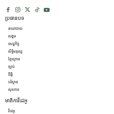
ប្រធានបទ
នយោបាយ
សង្គម
សេដ្ឋកិច្ច
សិទ្ធិមនុស្ស
ខ្មែរក្រោម
ច្បាប់
ដីធ្លី
បរិស្ថាន
សុខភាព
មាតិកាវីដេអូ
វីដេអូ