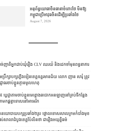
អនុព័ន្ធយោធា​ចិន​ធានា​ចំពោះ​ថៃ មិន​ឱ្យ​
កម្ពុជា​ប្រើ​អាវុធ​ចិន​ដើម្បី​ប្រឆាំង​ថៃ ​
August 7, 2026
ច់ញាតិអ្នកជាប់ឃុំរឿង CLV ឈរយំ និងដេកចាំមុនពន្ធនាគារ
រុមប្រឹក្សា​បក្ស​ភ្លើងទៀន​ខេត្ត​ឧត្ដរមានជ័យ លោក ញាន សារុំ ត្រូវ​
្ញាធរ​ចាប់ខ្លួន​គ្មាន​មូលហេតុ
I ប្ដេជ្ញា​តាម​ចាប់ខ្លួន​មេខ្លោង​ឆបោក​អនឡាញ​នៅ​គ្រប់​ទីកន្លែង​
​មក​ផ្ដន្ទាទោស​នៅ​អាមេរិក
នកនយោបាយ​បក្ស​ប្រឆាំង​២​រូប ថ្កោលទោស​សាលក្រម​កំបាំងមុខ​
ស់​សាលាដំបូង​ខេត្ត​ប៉ៃលិន​ថា ជា​រឿង​អយុត្តិធម៌