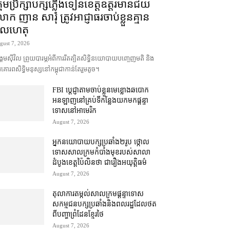
រុមប្រឹក្សា​បក្ស​ភ្លើងទៀន​ខេត្ត​ឧត្ដរមានជ័យ
ក ញាន សារុំ ត្រូវ​អាជ្ញាធរ​ចាប់ខ្លួន​គ្មាន​
ូលហេតុ
gust 7, 2026
គម​ស៊ីវិល ព្រួយបារម្ភ​អំពី​ការ​រឹតត្បិត​សិទ្ធិ​នយោបាយ​បញ្ចេញមតិ និង​
គោរព​សិទ្ធិមនុស្ស​នៅ​កម្ពុជា​កាន់តែ​រួម​តូច។
FBI ប្ដេជ្ញា​តាម​ចាប់ខ្លួន​មេខ្លោង​ឆបោក​
អនឡាញ​នៅ​គ្រប់​ទីកន្លែង​យក​មក​ផ្ដន្ទា
ទោស​នៅ​អាមេរិក
August 7, 2026
អ្នកនយោបាយ​បក្ស​ប្រឆាំង​២​រូប ថ្កោល
ទោស​សាលក្រម​កំបាំងមុខ​របស់​សាលា
ដំបូង​ខេត្ត​ប៉ៃលិន​ថា ជា​រឿង​អយុត្តិធម៌
August 7, 2026
តុលាការ​តម្កល់​សាលក្រម​ផ្ដន្ទាទោស​
សកម្មជន​បក្ស​ប្រឆាំង​និង​ពលរដ្ឋ​ដែល​ថត​
ពី​បញ្ហា​ព្រំដែន​ខ្មែរ​ថៃ
August 7, 2026