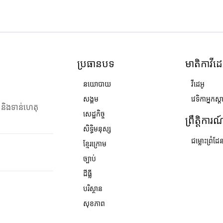
ប្រធានបទ
មាតិកាវីដេ
នយោបាយ
វីដេអូ
សង្គម
វេទិកាអ្នកស្ដ
ង និងទាន់ហេតុ
សេដ្ឋកិច្ច
ព្រឹត្តិការ
សិទ្ធិមនុស្ស
ជម្លោះព្រំដែ
ខ្មែរក្រោម
ច្បាប់
ដីធ្លី
បរិស្ថាន
សុខភាព