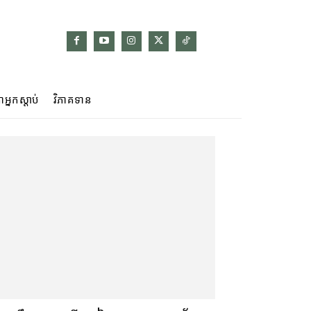
ាអ្នកស្ដាប់
វិភាគទាន