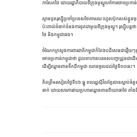
កាសែត​ថៃ ដោយ​រដ្ឋាភិបាល​ទីក្រុង​មូស្គូ​ហៅ​ការ​ចោទ​ប្រកាន់
ស្ថានទូត​រុស្ស៊ី​ប្រចាំ​ប្រទេស​ថៃ​តាមរយៈ​ហ្វេសប៊ុក​របស់​ខ្លួន​ច
ប៉ះពាល់​ទំនាក់ទំនង​ការទូត​ជាមួយ​ទីក្រុង​មូស្គូ។ រុស្ស៊ី​បន្ត​ថា
ថៃ និង​កម្ពុជា​ផង។
ចំណែក​ក្រសួង​ការពារ​ជាតិ​កម្ពុជា​ក៏​តែង​បដិសេធ​ជារឿយ​ៗ​
ចោទ​ប្រកាន់​កម្ពុជា​ថា ជួល​ទាហាន​បរទេស​បញ្ជា​ដ្រូន​ជាដើម 
ដើម្បី​ឈ្លានពាន​ទឹកដី​កម្ពុជា ឈាន​ចូល​ដល់​ថ្ងៃ​ទី១០​នេះ។
គិត​ត្រឹម​រសៀល​ថ្ងៃទី១៦ ធ្នូ ពលរដ្ឋ​ស៊ីវិល​ខ្មែរ​បាន​ស្
នាក់ ដោយសារ​ការ​វាយ​ប្រហារ​ឈ្លាន​ពាន​ពី​យោធា​ថៃ តាំង​ពី​ថ