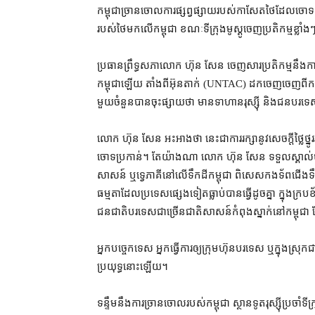
កម្ពុជា​ច្រាន​ចោល​ការ​ផ្សព្វផ្សាយ​របស់​កាសែត​ថៃ​ដែល​ចោទ​កម
របស់​ថៃ​មក​លើ​កម្ពុជា ខណៈ​ទីក្រុង​មូស្គូ​ចេញ​ប្រតិកម្ម​ខ្លាំ
ប្រធាន​ព្រឹទ្ធសភា​លោក ហ៊ុន សែន ចេញ​សារ​ប្រតិកម្ម​នឹង​​កាសែត
កម្ពុជា​ឡើយ តាំង​ពី​អ៊ុនតាក់ (UNTAC) ដកចេញ​ចេញ​ពី​ក
មួយ​ចំនួន​បាន​ចុះផ្សាយ​ថា មាន​ទាហាន​រុស្ស៊ី និង​ជនបរទេស​ម
លោក ហ៊ុន សែន អះអាង​ថា នេះ​ជា​ការ​រក្សា​នូវ​សេចក្តី​ថ្លៃថ្ន
ចោទ​ប្រកាន់។ តែ​យ៉ាងណា លោក ហ៊ុន សែន ទទួលស្គាល់​ថា កម្ព
សាសន៍ ឬ​ទ្វេភាគី​នៅ​លើ​ទឹកដី​កម្ពុជា ពិសេស​កងទ័ព​ជើង​ទឹ
ធម្មតា​ដែល​ប្រទេស​ផ្សេងទៀត​​ធ្លាប់​បាន​ធ្វើ​ដូចគ្នា ក្នុង​ក្រ
ជនជាតិ​បរទេស​ជាច្រើន​ជាតិ​សាសន៍​កំពុង​ស្នាក់នៅ​កម្ពុជា
អ្នក​បច្ចេកទេស អ្នក​ធ្វើការ​ឲ្យ​ក្រុមហ៊ុន​​បរទេស ឬ​ក្នុងស
ប្រយុទ្ធ​នោះ​ឡើយ។
ទន្ទឹម​នឹង​ការ​ច្រាន​ចោល​របស់​កម្ពុជា ស្ថានទូត​រុស្ស៊ី​ប្រចាំ