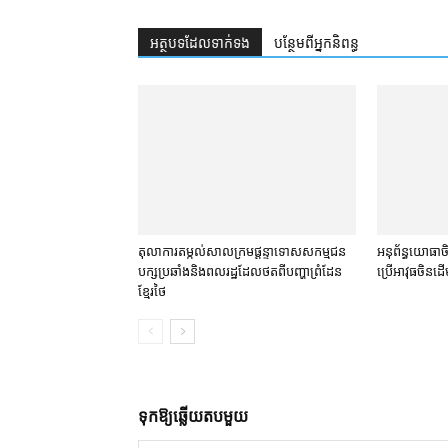
អត្ថបទ​ដែល​ទាក់ទង
បន្ថែម​ពី​អ្នកនិពន្ធ
តុលាការ​តម្កល់​សាលក្រម​ផ្ដន្ទាទោស​សកម្មជន​
អនុព័ន្ធយោធា​ចិន
បក្ស​ប្រឆាំង​និង​ពលរដ្ឋ​ដែល​ថត​ពី​បញ្ហា​ព្រំដែន​
ប្រើ​អាវុធ​ចិន​ដើម្
ខ្មែរ​ថៃ
ទុក​ឱ្យ​ឆ្លើយ​តប​មួយ