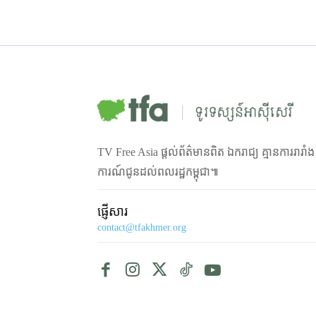
TV Free Asia ផ្ដល់ព័ត៌មានពិត ឯករាជ្យ គ្មានការរារាំ
ការណ៍ជូនដល់ពលរដ្ឋកម្ពុជា៕
ផ្ញើសារ
contact@tfakhmer.org