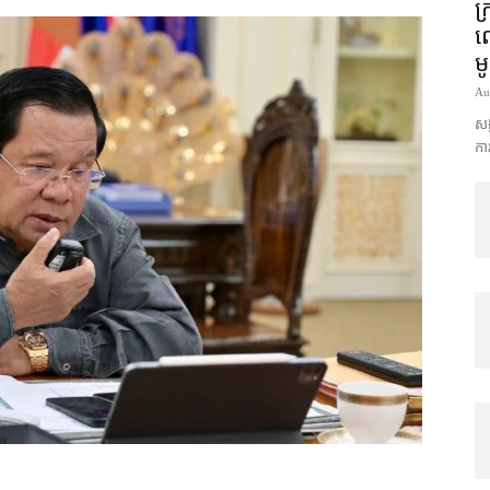
ក្
លោ
ម
Au
សង្
ការ