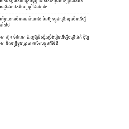
លាការ​តម្កល់​សាលក្រម​ផ្ដន្ទាទោស​សកម្មជន​បក្ស​ប្រឆាំង​និង​
ដ្ឋ​ដែល​ថត​ពី​បញ្ហា​ព្រំដែន​ខ្មែរ​ថៃ
ព័ន្ធយោធា​ចិន​ធានា​ចំពោះ​ថៃ មិន​ឱ្យ​កម្ពុជា​ប្រើ​អាវុធ​ចិន​ដើម្បី​
ឆាំង​ថៃ ​
ក ហ៊ុន ម៉ាណែត ជំរុញ​ឱ្យ​និស្សិត​ប្រឹងរៀន​ដើម្បី​បម្រើ​ជាតិ ប៉ុន្តែ​
 និង​មន្ត្រី​​ខ្លួន​ត្រូវ​បាន​លើក​បន្តុប​ពី​ម៉ែឪ