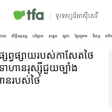
បាយ
សិទ្ធិមនុស្ស
បរិស្ថាន
សង្គម
ច្បាប់
ខ្មែរក្រោម
វីដេអូ
វេទិក
​ផ្សព្វផ្សាយ​របស់​កាសែត​ថៃ​
ហាន​រុស្ស៊ី​ជួយ​ច្បាំង​
​ពាន​របស់​ថៃ