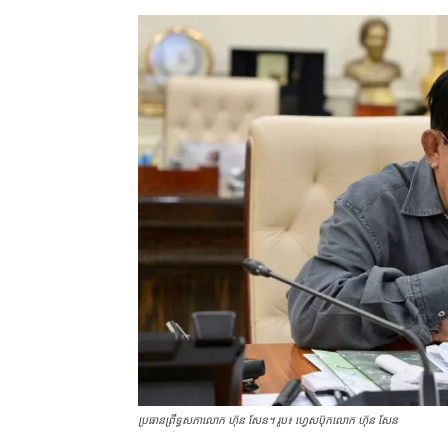
ប្រធានព្រឹទ្ធសភា​លោក ហ៊ុន សែន។ រូប៖ ហ្វេសប៊ុកលោក ហ៊ុន សែន