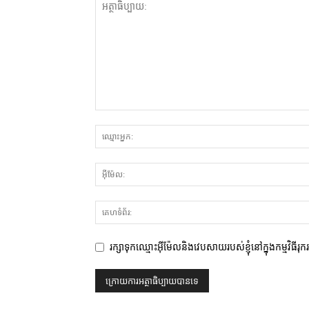
រក្សាទុកឈ្មោះអ៊ីម៉ែលនិងវេបសាយរបស់ខ្ញុំនៅក្នុងកម្មវិធីរុ