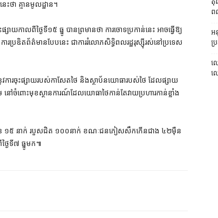
តុ
​នេះ​ថា គ្មាន​មូលដ្ឋាន។
ពលរ
ុះ​ផ្សាយ​កាល​ពី​ថ្ងៃ​ទី១៥ ធ្នូ បាន​ព្រមាន​ថា ការ​ចោទ​ប្រកាន់​នេះ អាច​ធ្វើ​ឱ្យ​
អនុ
 ការ​ប្រឌិត​ព័ត៌មាន​បែប​នេះ ជា​ការ​រំលោភ​សិទ្ធិ​ពលរដ្ឋ​រុស្ស៊ី​រស់​នៅ​ប្រទេស​
ប្រ
លោ
លោក
នូវ​ការ​ចុះផ្សាយ​របស់​កាសែត​ថៃ និង​ស្ថាប័ន​យោធា​របស់​ថៃ ដែល​ផ្សាយ​
នៅ​ចំពោះ​មុខ​ស្ថានការណ៍​ដែល​យោធា​ថៃ​កាន់​តែ​វាយ​ប្រហារ​​កាន់​ខ្លាំង​
លាប់​ចំនួន ១៥ នាក់ របួស​ជិត ១០០​នាក់ ខណៈ​ជន​ភៀស​សឹក​កើន​ជាង ៤២​ម៉ឺន​
្ងៃ​ទី៧ ធ្នូ​មក៕