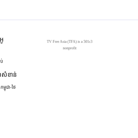
អូ
TV Free Asia (TFA) is a 501c3
nonprofit
ាប់
ណ៍សំខាន់
នកម្ពុជា-ថៃ