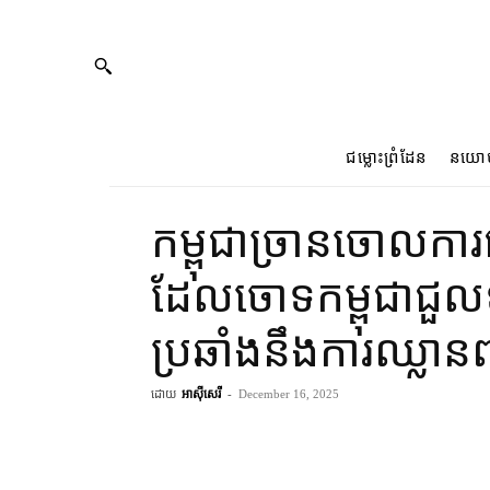
ជម្លោះព្រំដែន
នយោ
កម្ពុជា​ច្រាន​ចោល​ការ
ដែល​ចោទ​កម្ពុជា​ជួល​ទា
ប្រឆាំង​នឹង​ការ​ឈ្លាន
ដោយ
អាស៊ីសេរី
-
December 16, 2025