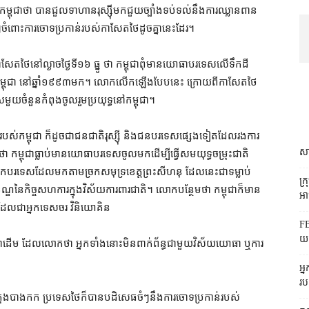
្ពុជា​ថា បាន​ជួល​ទាហាន​រុស្ស៊ី​​មក​ជួយ​ច្បាំង​ទប់ទល់​នឹង​ការ​ឈ្លាន​ពាន​
ង​ៗ​ចំពោះ​ការ​ចោទ​ប្រកាន់​​របស់​កាសែត​ថៃ​ដូចគ្នា​នេះដែរ។
​ថៃ​នៅ​​ល្ងាច​ថ្ងៃ​ទី១៦ ធ្នូ ថា កម្ពុជា​​ពុំ​មាន​យោធា​បរទេស​លើទឹក​ដី​
ម្ពុជា នៅ​ឆ្នាំ​១៩៩៣​មក។ លោក​លើកឡើង​បែប​នេះ ក្រោយ​ពី​កាសែត​ថៃ​
ួយ​ចំនួន​កំពុង​ចូលរួម​ប្រយុទ្ធ​នៅ​កម្ពុជា។
ូរ​របស់​កម្ពុជា ក៏ដូចជា​ជនជាតិ​រុស្ស៊ី និង​ជនបរទេស​ផ្សេង​ទៀត​ដែល​រង​ការ​
សា
ុជា​ធ្លាប់​មាន​យោធា​បរទេស​ចូល​មក​ដើម្បី​ធ្វើ​សមយុទ្ធ​ចម្រុះ​ជាតិ​
ក​បរទេស​ដែល​មក​តាម​ច្រក​សមុទ្រ​ខេត្ត​ព្រះសីហនុ ដែល​នេះ​ជា​ទម្លាប់​
ក្
បខ័ណ្ឌ​នៃ​កិច្ច​សហការ​ក្នុង​វិស័យ​ការពារ​ជាតិ។ លោក​បន្ថែម​ថា កម្ពុជា​ក៏​មាន​
អាជ
 ដែល​ជា​អ្នក​ទេសចរ វិនិយោគិន​
FB
យក
្រុក​ជាដើម ដែល​លោក​ថា អ្នក​ទាំងនោះ​មិន​ពាក់ព័ន្ធ​ជាមួយ​វិស័យ​យោធា ឬ​ការ​
អ្
រប
​ទីក្រុង​បាងកក ប្រទេស​ថៃ​ក៏​បាន​បដិសេធ​ចំ​ៗ​នឹង​ការ​ចោទ​ប្រកាន់​របស់​