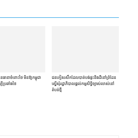
​ធានា​ចំពោះ​ថៃ មិន​ឱ្យ​កម្ពុជា​
ជនភៀសសឹក​ដែល​បាត់បង់​ផ្ទះ​និង​ដី​នៅ​ព្រំដែន​
បី​ប្រឆាំង​ថៃ ​
ស្នើសុំ​រដ្ឋាភិបាល​ផ្តល់​កម្មសិទ្ធិ​ច្បាស់លាស់​នៅ​
តំបន់​ថ្មី