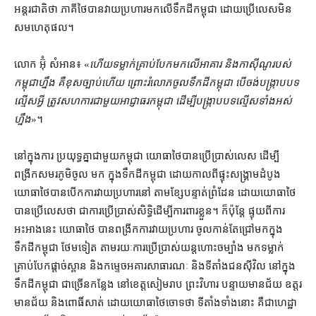
អន្តរជាតិ​ថា ភាគី​ថៃ​បាន​វាយប្រហារ​មក​លើ​ទឹកដី​កម្ពុជា ដោយ​ប្រើ​លេស​មិន​
សម​ហេតុផល។
លោក អ៊ុំ សំអាន៖ «
ហើយ​ទម្លាក់​គ្រាប់បែក​មក​លើ​អាគារ និង​កាស៊ីណូ​របស់​
កម្ពុជា​ហ្នឹង គឺ​ខុសច្បាប់​ហើយ ព្រោះ​រំលោភ​ចូល​ទឹកដី​កម្ពុជា បើ​ចង់​បង្ក្រាប​បទ
ល្មើស​អ្វី ត្រូវ​សហការ​ជាមួយ​អាជ្ញាធរ​កម្ពុជា ដើម្បី​បង្ក្រាប​បទល្មើស​ទាំងអស់​
ហ្នឹង
»។
នៅក្នុង​ការ ប្រយុទ្ធ​គ្នា​ជាមួយ​កម្ពុជា យោធា​ថៃ​បាន​ប្រើប្រាស់​លេស ដើម្បី​
ពង្រីក​សមរភូមិ​ចូល មក ក្នុង​ទឹកដី​កម្ពុជា ដោយ​កាលពី​ផ្ទុះ​សង្គ្រាម​ដំបូង
យោធា​ថៃ​បាន​បើក​ការវាយប្រហារ​នៅ តាម​ខ្សែបន្ទាត់​ព្រំដែន ដោយ​យោធា​ថៃ​
បាន​ប្រើ​លេស​ថា ជា​ការ​ប្រើប្រាស់​សិទ្ធិ​ដើម្បី​ការពារ​ខ្លួន​។ ក៏ប៉ុន្តែ ផ្ទុយ​ពី​ការ​
អះអាង​នេះ យោធា​ថៃ បាន​ពង្រីក​ការវាយប្រហារ ចូល​កាន់តែ​ជ្រៅ​មក​ក្នុង​
ទឹកដី​កម្ពុជា ថែម​ទៀត តាមរយៈ​ការប្រើប្រាស់​យន្តហោះ​ចម្បាំង មក​ទម្លាក់​
គ្រាប់បែក​ផ្ដាច់​ស្ពាន និង​កម្ទេច​អគារ​សាធារណៈ និង​ទីតាំង​ជន​ស៊ីវិល នៅ​ក្នុង​
ទឹកដី​កម្ពុជា ជាច្រើន​កន្លែង នៅ​ខេត្ត​សៀមរាប ព្រះវិហារ បន្ទាយមានជ័យ ឧត្តរ
មានជ័យ និង​ពោធិ៍សាត់ ដោយ​យោធា​ថៃ​ចោទ​ថា ទីតាំង​ទាំង​នោះ គឺជា​ហេដ្ឋា