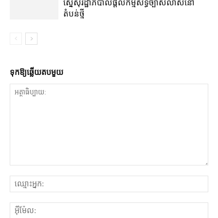
ស្នើសុំ​រដ្ឋាភិបាល​ផ្តល់​កម្មសិទ្ធិ​ច្បាស់លាស់​នៅ​
តំបន់​ថ្មី
ទុក​ឱ្យ​ឆ្លើយ​តប​មួយ