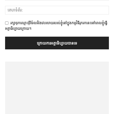
រក្សាទុកឈ្មោះអ៊ីម៉ែលនិងវេបសាយរបស់ខ្ញុំនៅក្នុងកម្មវិធីរុករកនេះនៅពេលខ្ញុំធ្វើ
អត្ថាធិប្បាយក្រោយ។