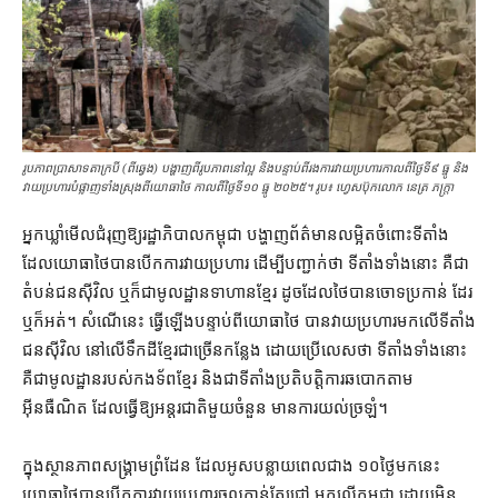
រូបភាព​​ប្រាសាទ​តាក្របី (ពី​ឆ្វេង) បង្ហាញ​ពី​រូប​ភាព​នៅ​ល្អ និង​បន្ទាប់​ពី​រង​ការ​វាយ​ប្រហារ​កាល​ពី​ថ្ងៃ​ទី៩ ធ្នូ និង​
វាយ​ប្រហារ​បំផ្លាញ​ទាំងស្រុង​ពី​យោធា​ថៃ កាល​ពី​ថ្ងៃទី១០ ធ្នូ ២០២៥។ រូប៖ ហ្វេសប៊ុក​លោក នេត្រ ភក្ត្រា
អ្នកឃ្លាំមើល​ជំរុញ​ឱ្យ​រដ្ឋាភិបាល​កម្ពុជា បង្ហាញ​ព័ត៌មាន​លម្អិត​ចំពោះ​ទីតាំង​
ដែល​យោធា​ថៃ​បាន​បើក​ការ​វាយប្រហារ ដើម្បី​បញ្ជាក់​ថា ទីតាំង​ទាំងនោះ គឺជា​
តំបន់​ជន​ស៊ីវិល ឬក៏​ជា​មូលដ្ឋាន​ទាហាន​ខ្មែរ ដូចដែល​ថៃ​បាន​ចោទប្រកាន់ ដែរ​
ឬក៏​អត់។ សំណើ​នេះ ធ្វើឡើង​បន្ទាប់​ពី​យោធា​ថៃ បាន​វាយប្រហារ​មក​លើ​ទីតាំង​
ជន​ស៊ីវិល នៅ​លើ​ទឹកដី​ខ្មែរ​ជាច្រើន​កន្លែង ដោយ​ប្រើ​លេស​ថា ទីតាំង​ទាំងនោះ​
គឺជា​មូលដ្ឋាន​របស់​កងទ័ព​ខ្មែរ និង​ជាទី​តាំង​ប្រតិបត្តិការ​ឆបោក​តាម​
អ៊ីនធឺណិត ដែល​ធ្វើ​ឱ្យ​អន្តរជាតិ​មួយ​ចំនួន មាន​ការ​យល់​ច្រឡំ។
ក្នុង​ស្ថានភាព​សង្គ្រាម​ព្រំដែន ដែល​អូស​បន្លាយពេល​ជាង ១០​ថ្ងៃ​មកនេះ
យោធា​ថៃ​បាន​បើក​ការ​វាយប្រហារ​ចូលកាន់​តែ​ជ្រៅ មក​លើ​កម្ពុជា ដោយ​មិន​