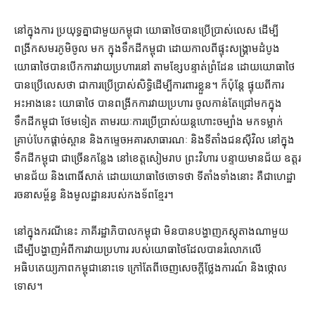
នៅក្នុង​ការ ប្រយុទ្ធ​គ្នា​ជាមួយ​កម្ពុជា យោធា​ថៃ​បាន​ប្រើប្រាស់​លេស ដើម្បី​
ពង្រីក​សមរភូមិ​ចូល មក ក្នុង​ទឹកដី​កម្ពុជា ដោយ​កាលពី​ផ្ទុះ​សង្គ្រាម​ដំបូង
យោធា​ថៃ​បាន​បើក​ការវាយប្រហារ​នៅ តាម​ខ្សែបន្ទាត់​ព្រំដែន ដោយ​យោធា​ថៃ​
បាន​ប្រើ​លេស​ថា ជា​ការ​ប្រើប្រាស់​សិទ្ធិ​ដើម្បី​ការពារ​ខ្លួន​។ ក៏ប៉ុន្តែ ផ្ទុយ​ពី​ការ​
អះអាង​នេះ យោធា​ថៃ បាន​ពង្រីក​ការវាយប្រហារ ចូល​កាន់តែ​ជ្រៅ​មក​ក្នុង​
ទឹកដី​កម្ពុជា ថែម​ទៀត តាមរយៈ​ការប្រើប្រាស់​យន្តហោះ​ចម្បាំង មក​ទម្លាក់​
គ្រាប់បែក​ផ្ដាច់​ស្ពាន និង​កម្ទេច​អគារ​សាធារណៈ និង​ទីតាំង​ជន​ស៊ីវិល នៅ​ក្នុង​
ទឹកដី​កម្ពុជា ជាច្រើន​កន្លែង នៅ​ខេត្ត​សៀមរាប ព្រះវិហារ បន្ទាយមានជ័យ ឧត្តរ
មានជ័យ និង​ពោធិ៍សាត់ ដោយ​យោធា​ថៃ​ចោទ​ថា ទីតាំង​ទាំង​នោះ គឺជា​ហេដ្ឋា
រចនាសម្ព័ន្ធ និង​មូលដ្ឋាន​របស់​កងទ័ព​ខ្មែរ។
នៅក្នុង​ករណី​នេះ ភាគី​រដ្ឋាភិបាល​កម្ពុជា មិន​បាន​បង្ហាញ​ភស្តុតាង​ណាមួយ
ដើម្បី​បង្ហាញ​អំពី​ការ​វាយប្រហារ របស់​យោធា​ថៃ​ដែល​បាន​រំលោភ​លើ​
អធិបតេយ្យភាព​កម្ពុជា​នោះ​ទេ ក្រៅ​តែ​ពី​ចេញ​សេចក្ដីថ្លែងការណ៍ និង​ថ្កោល
ទោស។