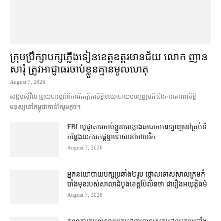
ក្រុមប្រឹក្សា​បក្ស​ភ្លើងទៀន​ខេត្ត​ឧត្ដរមានជ័យ លោក ញាន
សារុំ ត្រូវ​អាជ្ញាធរ​ចាប់ខ្លួន​គ្មាន​មូលហេតុ
August 7, 2026
សង្គម​ស៊ីវិល ព្រួយបារម្ភ​អំពី​ការ​រឹតត្បិត​សិទ្ធិ​នយោបាយ​បញ្ចេញមតិ និង​ការគោរព​សិទ្ធិ
មនុស្ស​នៅ​កម្ពុជា​កាន់តែ​រួម​តូច។
FBI ប្ដេជ្ញា​តាម​ចាប់ខ្លួន​មេខ្លោង​ឆបោក​អនឡាញ​នៅ​គ្រប់​ទី
កន្លែង​យក​មក​ផ្ដន្ទាទោស​នៅ​អាមេរិក
August 7, 2026
អ្នកនយោបាយ​បក្ស​ប្រឆាំង​២​រូប ថ្កោលទោស​សាលក្រម​កំ
បាំងមុខ​របស់​សាលាដំបូង​ខេត្ត​ប៉ៃលិន​ថា ជា​រឿង​អយុត្តិធម៌
August 7, 2026