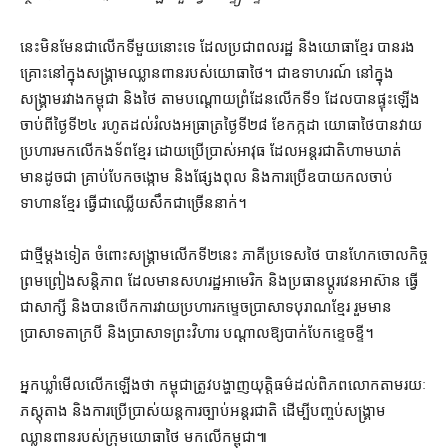
នេះ​មិនមែន​ជា​លើកទីមួយ​នោះ​ទេ ដែល​ប្រជាពលរដ្ឋ និង​យោធា​ខ្មែរ បាន​រង
គ្រោះ​នៅក្នុង​សង្គ្រាម​ឈ្លានពាន​របស់​យោធា​ថៃ។ ជា​ឧទាហរណ៍ នៅក្នុង​
សង្គ្រាម​រវាង​កម្ពុជា និង​ថៃ តាម​បណ្ដោយ​ព្រំដែន​លើក​ទី​១ ដែល​បាន​ផ្ទុះឡើង​
ចាប់ពី​ថ្ងៃទី​២៤ រហូតដល់​រំលង​អធ្រា​ត្រ​ថ្ងៃទី​២៨ ខែកក្កដា យោធា​ថៃ​បាន​វាយ
ប្រហារ​មក​លើ​កងទ័ព​ខ្មែរ ដោយ​ប្រើប្រាស់​អាវុធ ដែល​អន្តរជាតិ​ហាមឃាត់
មាន​ដូចជា គ្រាប់បែក​ចង្កោម និង​ផ្សែង​ពុល និង​ការប្រើ​ឧបាយកល​ចាប់​
ទាហាន​ខ្មែរ ធ្វើជា​ឈ្លើយសឹក​ជាច្រើន​នាក់។
ជាថ្មី​ម្ដងទៀត ចំពោះ​សង្គ្រាម​លើក​ទី​២​នេះ ភាគី​ប្រទេស​ថៃ បាន​ហែក​ចោល​កិច្ច
ព្រមព្រៀង​សន្តិភាព ដែល​មាន​សហរដ្ឋអាមេរិក និង​ប្រធាន​ប្ដូរ​វេន​អាស៊ាន ធ្វើ
ជា​សាក្សី និង​បាន​បើក​ការវាយប្រហារ​កម្ទេច​ប្រាសាទបុរាណ​ខ្មែរ រួមមាន​
ប្រាសាទ​តា​ក្របី និង​ប្រាសាទព្រះវិហារ បណ្ដាល​ឱ្យ​បាក់បែក​ខ្ទេចខ្ទី។
អ្នកឃ្លាំមើល​លើកឡើង​ថា កម្ពុជា​ត្រូវ​បង្ហាញ​យុត្តិធម៌​ដល់​ពិភពលោក​តាមរយៈ​
ភស្តុតាង និង​ការ​ប្រើប្រាស់​យន្តការ​ច្បាប់​អន្តរជាតិ ដើម្បី​បញ្ចប់​សង្គ្រាម​
ឈ្លានពាន​របស់​ក្រុម​យោធា​ថៃ មក​លើ​កម្ពុជា៕