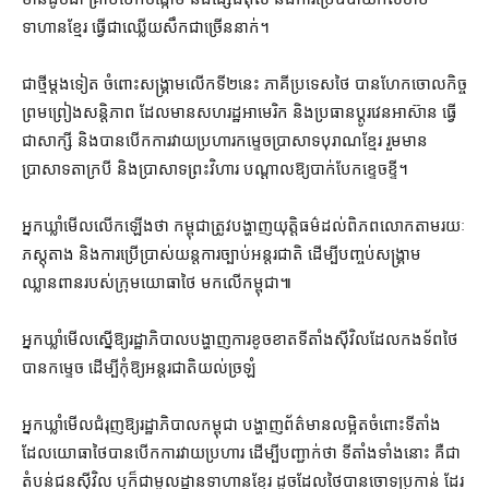
ទាហាន​ខ្មែរ ធ្វើជា​ឈ្លើយសឹក​ជាច្រើន​នាក់។
ជាថ្មី​ម្ដងទៀត ចំពោះ​សង្គ្រាម​លើក​ទី​២​នេះ ភាគី​ប្រទេស​ថៃ បាន​ហែក​ចោល​កិច្ច
ព្រមព្រៀង​សន្តិភាព ដែល​មាន​សហរដ្ឋអាមេរិក និង​ប្រធាន​ប្ដូរ​វេន​អាស៊ាន ធ្វើ
ជា​សាក្សី និង​បាន​បើក​ការវាយប្រហារ​កម្ទេច​ប្រាសាទបុរាណ​ខ្មែរ រួមមាន​
ប្រាសាទ​តា​ក្របី និង​ប្រាសាទព្រះវិហារ បណ្ដាល​ឱ្យ​បាក់បែក​ខ្ទេចខ្ទី។
អ្នកឃ្លាំមើល​លើកឡើង​ថា កម្ពុជា​ត្រូវ​បង្ហាញ​យុត្តិធម៌​ដល់​ពិភពលោក​តាមរយៈ​
ភស្តុតាង និង​ការ​ប្រើប្រាស់​យន្តការ​ច្បាប់​អន្តរជាតិ ដើម្បី​បញ្ចប់​សង្គ្រាម​
ឈ្លានពាន​របស់​ក្រុម​យោធា​ថៃ មក​លើ​កម្ពុជា៕
អ្នកឃ្លាំមើល​ស្នើ​ឱ្យ​រដ្ឋាភិបាល​បង្ហាញ​ការខូចខាត​ទីតាំង​ស៊ីវិល​ដែល​កងទ័ព​ថៃ​
បាន​កម្ទេច ដើម្បី​កុំ​ឱ្យ​អន្តរជាតិ​យល់​ច្រឡំ
អ្នកឃ្លាំមើល​ជំរុញ​ឱ្យ​រដ្ឋាភិបាល​កម្ពុជា បង្ហាញ​ព័ត៌មាន​លម្អិត​ចំពោះ​ទីតាំង​
ដែល​យោធា​ថៃ​បាន​បើក​ការ​វាយប្រហារ ដើម្បី​បញ្ជាក់​ថា ទីតាំង​ទាំងនោះ គឺជា​
តំបន់​ជន​ស៊ីវិល ឬក៏​ជា​មូលដ្ឋាន​ទាហាន​ខ្មែរ ដូចដែល​ថៃ​បាន​ចោទប្រកាន់ ដែរ​