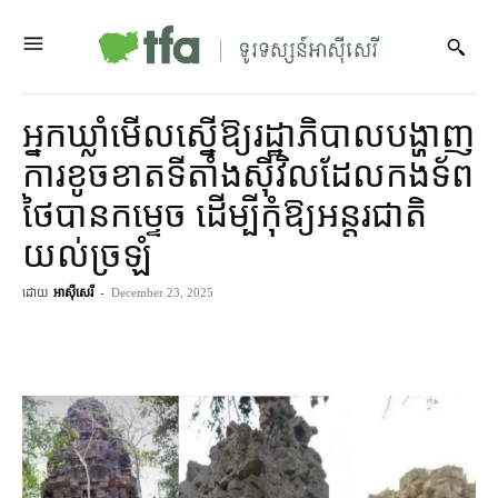
អ្នកឃ្លាំមើល​ស្នើ​ឱ្យ​រដ្ឋាភិបាល​បង្ហាញ​
ការខូចខាត​ទីតាំង​ស៊ីវិល​ដែល​កងទ័ព​
ថៃ​បាន​កម្ទេច ដើម្បី​កុំ​ឱ្យ​អន្តរជាតិ​
យល់​ច្រឡំ
ដោយ
អាស៊ីសេរី
-
December 23, 2025