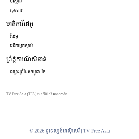
បរិស្ថាន
សុខភាព
មាតិកាវីដេអូ
វីដេអូ
វេទិកាអ្នកស្ដាប់
ព្រឹត្តិការណ៍សំខាន់
ជម្លោះព្រំដែនកម្ពុជា-ថៃ
TV Free Asia (TFA) is a 501c3 nonprofit
© 2026 ទូរទស្សន៍អាស៊ីសេរី | TV Free Asia