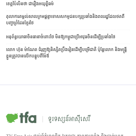
ខេត្ត​ប៉ៃលិន​ថា ជា​រឿង​អយុត្តិធម៌
តុលាការ​តម្កល់​សាលក្រម​ផ្ដន្ទាទោស​សកម្មជន​បក្ស​ប្រឆាំង​និង​ពលរដ្ឋ​ដែល​ថត​ពី​
បញ្ហា​ព្រំដែន​ខ្មែរ​ថៃ
អនុព័ន្ធយោធា​ចិន​ធានា​ចំពោះ​ថៃ មិន​ឱ្យ​កម្ពុជា​ប្រើ​អាវុធ​ចិន​ដើម្បី​ប្រឆាំង​ថៃ ​
លោក ហ៊ុន ម៉ាណែត ជំរុញ​ឱ្យ​និស្សិត​ប្រឹងរៀន​ដើម្បី​បម្រើ​ជាតិ ប៉ុន្តែ​លោក និង​មន្ត្រី​​
ខ្លួន​ត្រូវ​បាន​លើក​បន្តុប​ពី​ម៉ែឪ