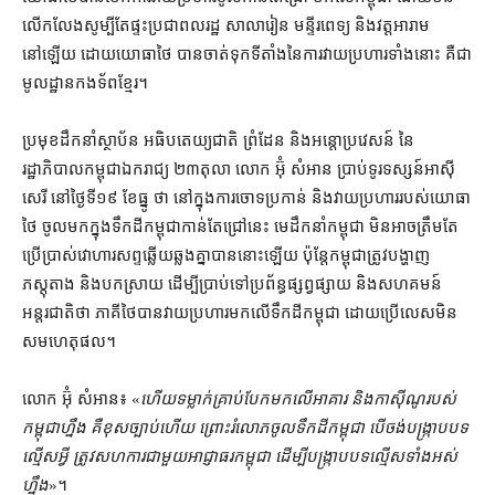
លើកលែង​សូម្បីតែ​ផ្ទះ​ប្រជាពលរដ្ឋ សាលារៀន មន្ទីរពេទ្យ និង​វត្ត​អារាម​
នៅឡើយ ដោយ​យោធា​ថៃ បាន​ចាត់​ទុក​ទីតាំង​នៃ​ការ​វាយប្រហារ​ទាំងនោះ គឺជា​
មូលដ្ឋាន​កងទ័ព​ខ្មែរ។
ប្រមុខ​ដឹកនាំ​ស្ថាប័ន អធិបតេយ្យ​ជាតិ ព្រំដែន និង​អន្តោប្រវេសន៍ នៃ​
រដ្ឋាភិបាល​កម្ពុជា​ឯករាជ្យ ២៣​តុលា លោក អ៊ុំ សំអាន ប្រាប់​ទូរទស្សន៍​អាស៊ី
សេរី នៅ​ថ្ងៃទី​១៩ ខែធ្នូ ថា នៅក្នុង​ការចោទប្រកាន់ និង​វាយប្រហារ​របស់​យោធា​
ថៃ ចូល​មក​ក្នុង​ទឹកដី​កម្ពុជា​កាន់តែ​ជ្រៅ​នេះ មេដឹកនាំ​កម្ពុជា មិនអាច​ត្រឹមតែ​
ប្រើប្រាស់​វោហារ​សព្ទ​ឆ្លើយឆ្លង​គ្នា​បាន​នោះ​ឡើយ ប៉ុន្តែ​កម្ពុជា​ត្រូវ​បង្ហាញ​
ភស្តុតាង និង​បកស្រាយ ដើម្បី​ប្រាប់​ទៅ​ប្រព័ន្ធ​ផ្សព្វផ្សាយ និង​សហគមន៍​
អន្តរជាតិ​ថា ភាគី​ថៃ​បាន​វាយប្រហារ​មក​លើ​ទឹកដី​កម្ពុជា ដោយ​ប្រើ​លេស​មិន​
សម​ហេតុផល។
លោក អ៊ុំ សំអាន៖ «
ហើយ​ទម្លាក់​គ្រាប់បែក​មក​លើ​អាគារ និង​កាស៊ីណូ​របស់​
កម្ពុជា​ហ្នឹង គឺ​ខុសច្បាប់​ហើយ ព្រោះ​រំលោភ​ចូល​ទឹកដី​កម្ពុជា បើ​ចង់​បង្ក្រាប​បទ
ល្មើស​អ្វី ត្រូវ​សហការ​ជាមួយ​អាជ្ញាធរ​កម្ពុជា ដើម្បី​បង្ក្រាប​បទល្មើស​ទាំងអស់​
ហ្នឹង
»។