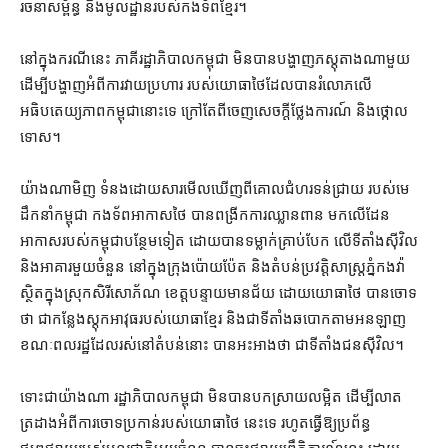
រចនាសម្ព័ន្ធ និង​មូលដ្ឋាន​របស់​កងទ័ព​ខ្មែរ។
នៅក្នុង​ករណី​នេះ ភាគី​រដ្ឋាភិបាល​កម្ពុជា មិន​បាន​បង្ហាញ​ភស្តុតាង​ណាមួយ
ដើម្បី​បង្ហាញ​អំពី​ការ​វាយប្រហារ របស់​យោធា​ថៃ​ដែល​បាន​រំលោភ​លើ​
អធិបតេយ្យភាព​កម្ពុជា​នោះ​ទេ ក្រៅ​តែ​ពី​ចេញ​សេចក្ដីថ្លែងការណ៍ និង​ថ្កោល
ទោស។
យ៉ាង​ណា​មិញ ទំនង​ដោយសារ​មើលឃើញ​ពី​គោលជំហរ​ទន់ជ្រាយ របស់​មេ
ដឹកនាំ​កម្ពុជា កងទ័ព​អាកាស​ថៃ បាន​ពង្រីក​ការឈ្លានពាន មក​លើ​ដែន
អាកាស​របស់​កម្ពុជា​បន្ថែម​ទៀត ដោយ​បាន​ទម្លាក់​គ្រាប់បែក លើ​ទីតាំង​ស៊ីវិល
និង​អាគារ​មួយចំនួន នៅក្នុង​ក្រុង​ប៉ោយប៉ែត និង​តំបន់​ប្រវត្តិសាស្ត្រ​ភ្នំ​កងវ៉ា
ស្ថិត​ក្នុងស្រុក​សិរីសោភ័ណ ខេត្ត​បន្ទាយមានជ័យ ដោយ​យោធា​ថៃ បាន​ចោទ​
ថា ជា​កន្លែង​ស្តុក​អាវុធ​របស់​យោធា​ខ្មែរ និង​ជាទី​តាំង​ឆបោក​តាម​អនឡាញ
ខណៈ​ពលរដ្ឋ​ដែល​រស់នៅ​តំបន់​នោះ បាន​អះអាង​ថា ជាទី​តាំង​ជន​ស៊ីវិល។
ទោះជា​យ៉ាងណា រដ្ឋាភិបាល​កម្ពុជា មិន​បាន​បកស្រាយ​លម្អិត ដើម្បី​លាត
ត្រដាង​អំពី​ការ​ចោទប្រកាន់​របស់​យោធា​ថៃ នេះ​ទេ រហូត​ធ្វើ​ឱ្យ​ប្រព័ន្ធ​