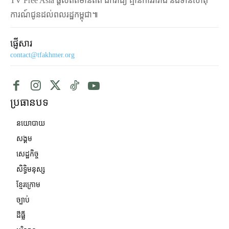
TV Free Asia ផ្ដល់ព័ត៌មានពិត ឯករាជ្យ គ្មានការរារាំង និងទាន់ហេតុ
ការណ៍ជូនដល់ពលរដ្ឋកម្ពុជា៕
ផ្ញើសារ
contact@tfakhmer.org
ប្រធានបទ
នយោបាយ
សង្គម
សេដ្ឋកិច្ច
សិទ្ធិមនុស្ស
ខ្មែរក្រោម
ច្បាប់
ដីធ្លី