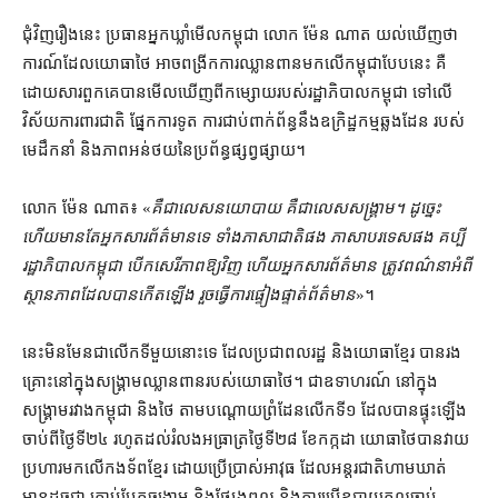
ជុំវិញ​រឿង​នេះ ប្រធាន​អ្នកឃ្លាំមើល​កម្ពុជា លោក ម៉ែន ណាត យល់ឃើញ​ថា
ការណ៍​ដែល​យោធា​ថៃ អាច​ពង្រីក​ការឈ្លានពាន​មក​លើ​កម្ពុជា​បែបនេះ គឺ​
ដោយសារ​ពួកគេ​បាន​មើលឃើញ​ពី​កម្សោយ​របស់​រដ្ឋាភិបាល​កម្ពុជា ទៅលើ​
វិស័យ​ការពារ​ជាតិ ផ្នែក​ការទូត ការ​ជាប់​ពាក់ព័ន្ធ​នឹង​ឧក្រិដ្ឋកម្ម​ឆ្លងដែន របស់​
មេដឹកនាំ និង​ភាព​អន់ថយ​នៃ​ប្រព័ន្ធ​ផ្សព្វផ្សាយ។
លោក ម៉ែន ណាត៖ «
គឺជា​លេស​នយោបាយ គឺ​ជា​លេស​សង្គ្រាម​។ ដូច្នេះ​
ហើយ​មានតែ​អ្នក​សារព័ត៌មាន​ទេ ទាំង​ភាសាជាតិ​ផង ភាសាបរទេស​ផង គប្បី​
រដ្ឋាភិបាល​កម្ពុជា បើក​សេរីភាព​ឱ្យ​វិញ ហើយ​អ្នក​សារព័ត៌មាន ត្រូវ​ពណ៌នា​អំពី​
ស្ថានភាព​ដែល​បាន​កើតឡើង រួច​ធ្វើការ​ផ្ទៀងផ្ទាត់​ព័ត៌មាន
»។
នេះ​មិនមែន​ជា​លើកទីមួយ​នោះ​ទេ ដែល​ប្រជាពលរដ្ឋ និង​យោធា​ខ្មែរ បាន​រង
គ្រោះ​នៅក្នុង​សង្គ្រាម​ឈ្លានពាន​របស់​យោធា​ថៃ។ ជា​ឧទាហរណ៍ នៅក្នុង​
សង្គ្រាម​រវាង​កម្ពុជា និង​ថៃ តាម​បណ្ដោយ​ព្រំដែន​លើក​ទី​១ ដែល​បាន​ផ្ទុះឡើង​
ចាប់ពី​ថ្ងៃទី​២៤ រហូតដល់​រំលង​អធ្រា​ត្រ​ថ្ងៃទី​២៨ ខែកក្កដា យោធា​ថៃ​បាន​វាយ
ប្រហារ​មក​លើ​កងទ័ព​ខ្មែរ ដោយ​ប្រើប្រាស់​អាវុធ ដែល​អន្តរជាតិ​ហាមឃាត់
មាន​ដូចជា គ្រាប់បែក​ចង្កោម និង​ផ្សែង​ពុល និង​ការប្រើ​ឧបាយកល​ចាប់​