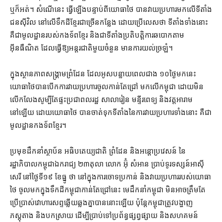
ឬក៏​អត់។ សំណើ​នេះ ធ្វើឡើង​បន្ទាប់​ពី​យោធា​ថៃ បាន​វាយប្រហារ​មក​លើ​ទីតាំង​
ជន​ស៊ីវិល នៅ​លើ​ទឹកដី​ខ្មែរ​ជាច្រើន​កន្លែង ដោយ​ប្រើ​លេស​ថា ទីតាំង​ទាំងនោះ​
គឺជា​មូលដ្ឋាន​របស់​កងទ័ព​ខ្មែរ និង​ជាទី​តាំង​ប្រតិបត្តិការ​ឆបោក​តាម​
អ៊ីនធឺណិត ដែល​ធ្វើ​ឱ្យ​អន្តរជាតិ​មួយ​ចំនួន មាន​ការ​យល់​ច្រឡំ។
ក្នុង​ស្ថានភាព​សង្គ្រាម​ព្រំដែន ដែល​អូស​បន្លាយពេល​ជាង ១០​ថ្ងៃ​មកនេះ
យោធា​ថៃ​បាន​បើក​ការ​វាយប្រហារ​ចូលកាន់​តែ​ជ្រៅ មក​លើ​កម្ពុជា ដោយ​មិន​
លើកលែង​សូម្បីតែ​ផ្ទះ​ប្រជាពលរដ្ឋ សាលារៀន មន្ទីរពេទ្យ និង​វត្ត​អារាម​
នៅឡើយ ដោយ​យោធា​ថៃ បាន​ចាត់​ទុក​ទីតាំង​នៃ​ការ​វាយប្រហារ​ទាំងនោះ គឺជា​
មូលដ្ឋាន​កងទ័ព​ខ្មែរ។
ប្រមុខ​ដឹកនាំ​ស្ថាប័ន អធិបតេយ្យ​ជាតិ ព្រំដែន និង​អន្តោប្រវេសន៍ នៃ​
រដ្ឋាភិបាល​កម្ពុជា​ឯករាជ្យ ២៣​តុលា លោក អ៊ុំ សំអាន ប្រាប់​ទូរទស្សន៍​អាស៊ី
សេរី នៅ​ថ្ងៃទី​១៩ ខែធ្នូ ថា នៅក្នុង​ការចោទប្រកាន់ និង​វាយប្រហារ​របស់​យោធា​
ថៃ ចូល​មក​ក្នុង​ទឹកដី​កម្ពុជា​កាន់តែ​ជ្រៅ​នេះ មេដឹកនាំ​កម្ពុជា មិនអាច​ត្រឹមតែ​
ប្រើប្រាស់​វោហារ​សព្ទ​ឆ្លើយឆ្លង​គ្នា​បាន​នោះ​ឡើយ ប៉ុន្តែ​កម្ពុជា​ត្រូវ​បង្ហាញ​
ភស្តុតាង និង​បកស្រាយ ដើម្បី​ប្រាប់​ទៅ​ប្រព័ន្ធ​ផ្សព្វផ្សាយ និង​សហគមន៍​