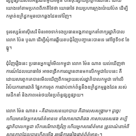
ផ្សព្វផ្សាយ​របស់​អន្តរជាតិ​មួយ​ចំនួន បាន​ចុះផ្សាយ​ព្រឹត្តិការណ៍​នេះ ដោយ​
យោង​ទៅតាម​ប្រភព​ពី​ភាគី​ថៃ​ថា យោធា​ថៃ វាយប្រហារ​ក្រុង​ប៉ោយប៉ែត ដើម្បី​
កម្ចាត់​ឧក្រិដ្ឋកម្ម​ឆបោក​ឆ្លងដែន​ទៅវិញ។
ទូរទស្សន៍​អាស៊ីសេរី មិន​អាច​ទាក់ទង​ប្រធាន​អង្គភាព​អ្នកនាំពាក្យ​រដ្ឋាភិបាល
លោក ប៉ែន បូណា ដើម្បី​សុំ​ការ​ឆ្លើយ​តប​ជុំវិញ​បញ្ហា​នេះ​បានទេ នៅ​ថ្ងៃទី​១៩ ខែ​
ធ្នូ។
ជុំវិញ​រឿង​នេះ ប្រធាន​អ្នកឃ្លាំមើល​កម្ពុជា លោក ម៉ែន ណាត យល់ឃើញ​ថា
ការណ៍​ដែល​យោធា​ថៃ អាច​ពង្រីក​ការឈ្លានពាន​មក​លើ​កម្ពុជា​បែបនេះ គឺ​
ដោយសារ​ពួកគេ​បាន​មើលឃើញ​ពី​កម្សោយ​របស់​រដ្ឋាភិបាល​កម្ពុជា ទៅលើ​
វិស័យ​ការពារ​ជាតិ ផ្នែក​ការទូត ការ​ជាប់​ពាក់ព័ន្ធ​នឹង​ឧក្រិដ្ឋកម្ម​ឆ្លងដែន របស់​
មេដឹកនាំ និង​ភាព​អន់ថយ​នៃ​ប្រព័ន្ធ​ផ្សព្វផ្សាយ។
លោក ម៉ែន ណាត៖ «
គឺជា​លេស​នយោបាយ គឺ​ជា​លេស​សង្គ្រាម​។ ដូច្នេះ​
ហើយ​មានតែ​អ្នក​សារព័ត៌មាន​ទេ ទាំង​ភាសាជាតិ​ផង ភាសាបរទេស​ផង គប្បី​
រដ្ឋាភិបាល​កម្ពុជា បើក​សេរីភាព​ឱ្យ​វិញ ហើយ​អ្នក​សារព័ត៌មាន ត្រូវ​ពណ៌នា​អំពី​
ស្ថានភាព​ដែល​បាន​កើតឡើង រួច​ធ្វើការ​ផ្ទៀងផ្ទាត់​ព័ត៌មាន
»។