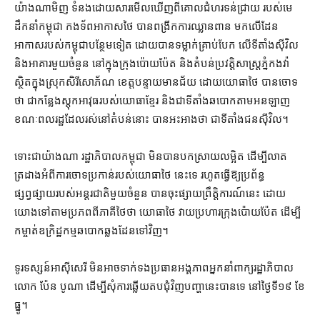
យ៉ាង​ណា​មិញ ទំនង​ដោយសារ​មើលឃើញ​ពី​គោលជំហរ​ទន់ជ្រាយ របស់​មេ
ដឹកនាំ​កម្ពុជា កងទ័ព​អាកាស​ថៃ បាន​ពង្រីក​ការឈ្លានពាន មក​លើ​ដែន
អាកាស​របស់​កម្ពុជា​បន្ថែម​ទៀត ដោយ​បាន​ទម្លាក់​គ្រាប់បែក លើ​ទីតាំង​ស៊ីវិល
និង​អាគារ​មួយចំនួន នៅក្នុង​ក្រុង​ប៉ោយប៉ែត និង​តំបន់​ប្រវត្តិសាស្ត្រ​ភ្នំ​កងវ៉ា
ស្ថិត​ក្នុងស្រុក​សិរីសោភ័ណ ខេត្ត​បន្ទាយមានជ័យ ដោយ​យោធា​ថៃ បាន​ចោទ​
ថា ជា​កន្លែង​ស្តុក​អាវុធ​របស់​យោធា​ខ្មែរ និង​ជាទី​តាំង​ឆបោក​តាម​អនឡាញ
ខណៈ​ពលរដ្ឋ​ដែល​រស់នៅ​តំបន់​នោះ បាន​អះអាង​ថា ជាទី​តាំង​ជន​ស៊ីវិល។
ទោះជា​យ៉ាងណា រដ្ឋាភិបាល​កម្ពុជា មិន​បាន​បកស្រាយ​លម្អិត ដើម្បី​លាត
ត្រដាង​អំពី​ការ​ចោទប្រកាន់​របស់​យោធា​ថៃ នេះ​ទេ រហូត​ធ្វើ​ឱ្យ​ប្រព័ន្ធ​
ផ្សព្វផ្សាយ​របស់​អន្តរជាតិ​មួយ​ចំនួន បាន​ចុះផ្សាយ​ព្រឹត្តិការណ៍​នេះ ដោយ​
យោង​ទៅតាម​ប្រភព​ពី​ភាគី​ថៃ​ថា យោធា​ថៃ វាយប្រហារ​ក្រុង​ប៉ោយប៉ែត ដើម្បី​
កម្ចាត់​ឧក្រិដ្ឋកម្ម​ឆបោក​ឆ្លងដែន​ទៅវិញ។
ទូរទស្សន៍​អាស៊ីសេរី មិន​អាច​ទាក់ទង​ប្រធាន​អង្គភាព​អ្នកនាំពាក្យ​រដ្ឋាភិបាល
លោក ប៉ែន បូណា ដើម្បី​សុំ​ការ​ឆ្លើយ​តប​ជុំវិញ​បញ្ហា​នេះ​បានទេ នៅ​ថ្ងៃទី​១៩ ខែ​
ធ្នូ។