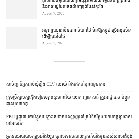
តុលាការ​តម្កល់​សាលក្រម​ផ្ដន្ទាទោស​សកម្មជន​បក្ស​ប្រឆាំង​
និង​ពលរដ្ឋ​ដែល​ថត​ពី​បញ្ហា​ព្រំដែន​ខ្មែរ​ថៃ
August 7, 2026
អនុព័ន្ធយោធា​ចិន​ធានា​ចំពោះ​ថៃ មិន​ឱ្យ​កម្ពុជា​ប្រើ​អាវុធ​ចិន​
ដើម្បី​ប្រឆាំង​ថៃ ​
August 7, 2026
សាច់ញាតិអ្នកជាប់ឃុំរឿង CLV ឈរយំ និងដេកចាំមុនពន្ធនាគារ
ក្រុមប្រឹក្សា​បក្ស​ភ្លើងទៀន​ខេត្ត​ឧត្ដរមានជ័យ លោក ញាន សារុំ ត្រូវ​អាជ្ញាធរ​ចាប់ខ្លួន​
គ្មាន​មូលហេតុ
FBI ប្ដេជ្ញា​តាម​ចាប់ខ្លួន​មេខ្លោង​ឆបោក​អនឡាញ​នៅ​គ្រប់​ទីកន្លែង​យក​មក​ផ្ដន្ទាទោស​
នៅ​អាមេរិក
អ្នកនយោបាយ​បក្ស​ប្រឆាំង​២​រូប ថ្កោលទោស​សាលក្រម​កំបាំងមុខ​របស់​សាលាដំបូង​