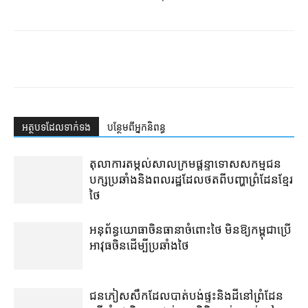
អត្ថបទ​ដែល​ទាក់ទង
បន្ថែម​ពី​អ្នកនិពន្ធ
តុលាការ​តម្កល់​សាលក្រម​ផ្ដន្ទាទោស​សកម្មជន​
បក្ស​ប្រឆាំង​និង​ពលរដ្ឋ​ដែល​ថត​ពី​បញ្ហា​ព្រំដែន​ខ្មែរ​
ថៃ
អនុព័ន្ធយោធា​ចិន​ធានា​ចំពោះ​ថៃ មិន​ឱ្យ​កម្ពុជា​ប្រើ​
អាវុធ​ចិន​ដើម្បី​ប្រឆាំង​ថៃ ​
ជនភៀសសឹក​ដែល​បាត់បង់​ផ្ទះ​និង​ដី​នៅ​ព្រំដែន​