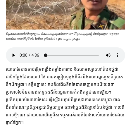
ទិដ្ឋភាព​ទាហានថៃជីកប្រឡាយ និងរាយបន្លាលួសរំលោភយកដីខ្មែរនៅអូរខ្លាឃ្មុំ តំបន់អូរស្មាច់ ខេត្តឧត្តរ
មានជ័យ កាលពីថ្ងៃទី១២ ខែ​មីនា ឆ្នាំ២០២៦។ រូប៖ បណ្ដាញសង្គម
យោធា​ថៃ​បាន​ចាប់ផ្ដើម​ពង្រឹងកម្លាំង​ការពារ និង​យាមល្បាត​នៅ​តំបន់​ថ្មដា
ជាទី​កន្លែង​ដែល​យោ​ថា​ថៃ បាន​តម្រៀប​ទូ​កុងតឺន័រ និង​រាយ​បន្លា​លួស​ព័ទ្ធ​យក​
ទឹកដី​កម្ពុជា​។ ទន្ទឹម​គ្នា​នេះ កងទ័ពជើងទឹក​ថៃ​បាន​ចេញ​មក​បដិសេធ​ថា
ប្រទេស​ថៃ​មិនបាន​ដាក់​ទូ​កុងតឺន័រ​ឈ្លានពាន​តឹក​ដី​កម្ពុជា​នោះ​ឡើយ​។
ប្រតិកម្ម​របស់​យោធា​ថៃ​នេះ ធ្វើឡើង​បន្ទាប់ពី​ក្រសួងការបរទេស​កម្ពុ​ជា បាន​
ដឹកនាំ​គណៈប្រតិភូ​អន្តរជាតិ​មួយ​ក្រុម ចុះទៅ​ត្រួតពិនិត្យ​នៅ​តំបន់​ថ្មដា កាល​ពី​
ពេល​ថ្មីៗ​នេះ ដោយ​បាន​ឃើញ​ពី​សកម្មភាព​គំរាមកំហែង​របស់​យោធា​ថៃ​ដោយ​
ផ្ទាល់​ភ្នែក។