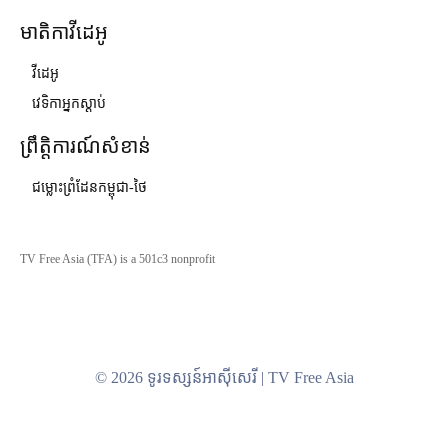
មាតិកាវីដេអូ
វីដេអូ
វេទិកាអ្នកស្ដាប់
ព្រឹត្តិការណ៍សំខាន់
ជម្លោះព្រំដែនកម្ពុជា-ថៃ
TV Free Asia (TFA) is a 501c3 nonprofit
© 2026 ទូរទស្សន៍អាស៊ីសេរី | TV Free Asia