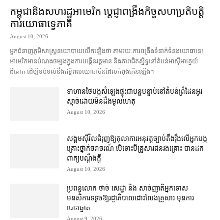
កម្ពុជា​និង​សហរដ្ឋអាមេរិក ប្ដេជ្ញា​ពង្រឹង​កិច្ច​សហប្រតិបត្តិ
ការ​យោធា​ទ្វេភាគី
August 10, 2026
អ្នកជំនាញ​ភូមិសាស្ត្រ​នយោបាយ​លើកឡើង​ថា តាមរយៈ​ការ​ពង្រឹង​ទំនាក់ទំនង​យោធា​នេះ
អាមេរិក​មានបំណង​ចម្បង​ក្នុង​ការ​បង្កើន​វត្តមាន និង​ភាព​ជិតស្និទ្ធ​នៅ​តំបន់​អាស៊ីអាគ្នេយ៍​
ដីគោក ដើម្បី​ទប់ទល់​នឹង​ឥទ្ធិពល​យោធា​ចិន​ដែល​កំពុង​កើនឡើង។
ទាហាន​ថៃ​បង្ក​សំឡេង​ផ្ទុះ​ជា​បន្តបន្ទាប់​នៅ​តំបន់​ព្រំដែន​អូរ​
ស្មាច់​ដោយ​មិនដឹង​មូលហេតុ
August 10, 2026
សង្គម​ស៊ីវិល​ជំរុញ​ឱ្យ​តុលាការ​អនុវត្ត​ច្បាប់​តឹងរ៉ឹង​លើ​អ្នក​បង្ក​
គ្រោះថ្នាក់​ចរាចរណ៍ បើ​ទោះ​បី​គ្រួសារ​ជនរងគ្រោះ បាន​ដក​
ពាក្យបណ្ដឹង​ក្ដី
August 10, 2026
ប្រពន្ធ​លោក ថាច់ សេដ្ឋា និង សាច់ញាតិ​អ្នកទោស​
មនសិការ​ទទូច​ឱ្យ​រដ្ឋាភិបាល​ដោះលែង​គ្រួសារ មុន​ការ
បោះឆ្នោត
August 9, 2026