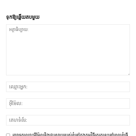
ទុក​ឱ្យ​ឆ្លើយ​តប​មួយ
រក្សាទុកឈ្មោះអ៊ីម៉ែលនិងវេបសាយរបស់ខ្ញុំនៅក្នុងកម្មវិធីរុករកនេះនៅពេលខ្ញុំធ្វើ