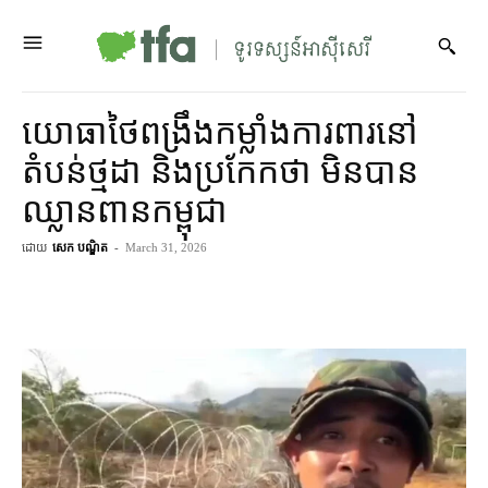
យោធា​ថៃ​ពង្រឹងកម្លាំង​ការពារ​នៅ​
តំបន់​ថ្មដា និង​ប្រកែក​ថា មិន​បាន​
ឈ្លានពាន​កម្ពុជា
ដោយ
សេក បណ្ឌិត
-
March 31, 2026