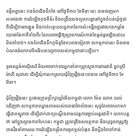
ទន្ទឹម​គ្នា​នេះ កងទ័ពជើងទឹក​ថៃ នៅ​ថ្ងៃទី​៣០ ខែមីនា នេះ បាន​ចេញ​មក​
អះអាង​ថា ការដំឡើង​កុងតឺន័រ និង​ពង្រឹង​របង​លួស​បន្លា​នៅក្នុង​តំបន់​ឃុំ​ថ្មដា
គឺ​ដើម្បី​ការពារ​ខ្លួន និង​កាត់បន្ថយ​លទ្ធភាព​នៃ​ការ​ប៉ះទង្គិច​គ្នា​រវាង​កងកម្លាំង​
យោធា​នៃ​ភាគី​ទាំងពីរ ដែល​អាច​ធ្វើ​ឱ្យ​ស្ថានការណ៍​កាន់តែ​ធ្ងន់ធ្ងរ​ឡើង​ដោយ​
មិន​ចាំបាច់។ កងទ័ពជើងទឹក​ភូមិន្ទ​ថៃ​អះអាង​ទៀត​ថា សកម្មភាព​នេះ មិន​មាន​
បំណង​រំលោភ​លើ​អធិបតេយ្យភាព​របស់​កម្ពុជា​នោះ​ឡើយ។
ទូរទស្សន៍​អាស៊ីសេរី មិនអាច​ទាក់ទង​អ្នកនាំពាក្យ​ក្រសួង​ការពារជាតិ អ្នកស្រី
ម៉ាលី សុជាតា ដើម្បី​សុំ​ការ​បកស្រាយ​ជុំវិញ​រឿង​នេះ​បានទេ នៅ​ថ្ងៃទី​៣០ ខែ​
មីនា។
ជុំវិញ​រឿង​នេះ ប្រធាន​ក្រុមប្រឹក្សា​ឃ្លាំមើល​កម្ពុជា លោក ម៉ែន ណាត យល់
ឃើញ​ថា សកម្មភាព​ឈ្លានពាន​របស់​យោធា​ថៃ​ទាំងនេះ សុទ្ធតែ​អាចយក​មក​
ធ្វើជា​ភស្តុតាង ដើម្បី​ដាក់ពាក្យ​បណ្ដឹង​តាម​យន្តការ​ច្បាប់​អន្តរជាតិ​។ លោក​បន្ត​
ថា នៅក្នុង​ស្ថានភាព​បែបនេះ កម្ពុជា ត្រូវ​ពង្រីង​សមត្ថភាព និង​យុទ្ធសាស្ត្រ​ឱ្យ​
បាន​រឹងមាំ​តាមរយៈ​ការដំឡើង​កម្រិត​ការទូត​ខ្ពស់​បំផុត និង​ប្ដឹង​ថៃ​ទៅកាន់​