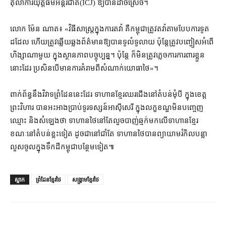
តុលាការ​យុត្តិធម៌​អន្តរជាតិ​(ICJ) ឱ្យ​បាន​ដាច់ស្រេច។
លោក ម៉ែន ណាត៖ «​វិធីសាស្ត្រ​ក្នុង​ការ​តវ៉ា គឺ​កម្ពុជា​ត្រូវ​តវ៉ា​តាម​បែប​ការទូត​
ដដែល ហើយ​ត្រូវ​ឆ្លើយឆ្លង​ព័ត៌មាន​ឱ្យ​បាន​ទូលំទូលាយ ប៉ុន្តែ​ត្រូវ​បញ្ចៀស​អំពើ​
ហិង្សា​ណាមួយ ក្នុង​ស្ថានភាព​បច្ចុប្បន្ន។ ប៉ុន្តែ ក៏​មិន​ត្រូវ​ភ្លេច​ការ​ការពារ​ខ្លួន​
នោះ​ដែរ ប្រសិនបើ​មានការ​គំរាម​ពី​សំណាក់​យោធា​ថៃ»។
ពាក់ព័ន្ធ​នឹង​វិវាទ​ព្រំដែន​នេះ​ដែរ ទាហាន​ខ្មែរ​ឈរជើង​នៅ​តំបន់​មុំ​បី ក្នុង​ខេត្ត
ព្រះវិហារ បាន​អះអាង​ប្រាប់​ទូរទស្សន៍​អាស៊ីសេរី ក្នុង​លក្ខខណ្ឌ​មិន​បញ្ចេញ​
ឈ្មោះ និង​សំឡេង​ថា ទាហាន​ថៃ​នៅតែ​លួច​បាញ់​ឆ្មក់​មក​លើ​ទាហាន​ខ្មែរ
ខណៈ​នៅ​តំបន់​ខ្លះទៀត ដូចជា​នៅ​ជាំតែ ទាហាន​ថៃ​បាន​ព្យាយាម​រំកិល​បន្លា​
លួស​ចូលក្នុង​ទឹកដី​កម្ពុជា​បន្ថែម​ទៀត៕
ស្លាក
ព្រំដែនខ្មែរថៃ
សង្គ្រាមខ្មែរថៃ