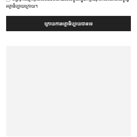
អត្ថាធិប្បាយក្រោយ។