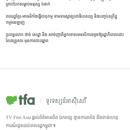
គ្រាប់បែកសម្លាប់មនុស្ស ៦នាក់
ពលរដ្ឋខ្មែរ-អាមេរិកាំងធ្វើបាតុកម្ម ទាមទារស្ដារប្រជាធិបតេយ្យ និងបញ្ចប់ឧក្រិដ្ឋ
កម្មអនឡាញ
ប្រពន្ធ​លោក ថាច់ សេដ្ឋា និង សាច់ញាតិ​អ្នកទោស​មនសិការ​ទទូច​ឱ្យ​រដ្ឋាភិបាល​ដោះ
លែង​គ្រួសារ មុន​ការបោះឆ្នោត
TV Free Asia ផ្ដល់ព័ត៌មានពិត ឯករាជ្យ គ្មានការរារាំង និងទាន់ហេតុ
ការណ៍ជូនដល់ពលរដ្ឋកម្ពុជា៕