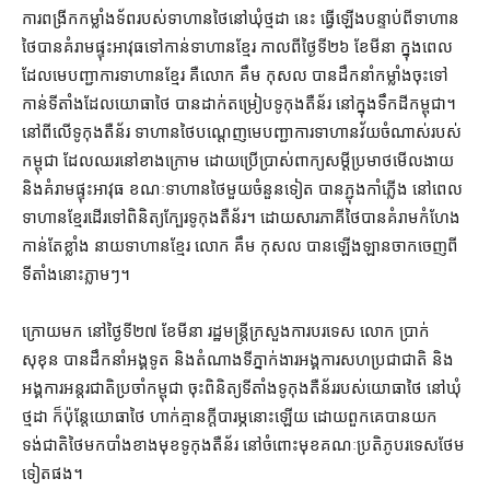
ការពង្រីក​កម្លាំង​ទ័ព​របស់​ទាហាន​ថៃ​នៅ​ឃុំ​ថ្មដា នេះ ធ្វើឡើង​បន្ទាប់ពី​ទាហាន​
ថៃ​បាន​គំរាម​ផ្ទុះអាវុធ​ទៅកាន់​ទាហាន​ខ្មែរ កាលពី​ថ្ងៃទី​២៦ ខែមីនា ក្នុង​ពេល​
ដែល​មេបញ្ជាការ​ទាហាន​ខ្មែរ គឺ​លោក គឹម កុសល បាន​ដឹកនាំ​កម្លាំង​ចុះទៅ​
កាន់​ទីតាំង​ដែល​យោធា​ថៃ បាន​ដាក់​តម្រៀប​ទូ​កុងតឺន័រ នៅក្នុង​ទឹកដី​កម្ពុជា​។
នៅ​ពីលើ​ទូ​កុងតឺន័រ ទាហាន​ថៃ​បណ្ដេញ​មេបញ្ជាការ​ទាហាន​វ័យ​ចំណាស់​របស់​
កម្ពុជា ដែល​ឈរ​នៅ​ខាងក្រោម ដោយ​ប្រើប្រាស់​ពាក្យសម្ដី​ប្រមាថមើលងាយ
និង​គំរាម​ផ្ទុះអាវុធ ខណៈ​ទាហាន​ថៃ​មួយចំនួន​ទៀត បាន​ភ្ជុង​កាំភ្លើង នៅពេល​
ទាហាន​ខ្មែរ​ដើរទៅ​ពិនិត្យ​ក្បែរ​ទូ​កុងតឺន័រ។ ដោយសារ​ភាគី​ថៃ​បាន​គំរាមកំហែង​
កាន់តែ​ខ្លាំង នាយទាហាន​ខ្មែរ លោក គឹម កុសល បាន​ឡើង​ឡាន​ចាក​ចេញពី​
ទីតាំង​នោះ​ភ្លាមៗ។
ក្រោយមក នៅ​ថ្ងៃទី​២៧ ខែ​មីនា រដ្ឋមន្ត្រី​ក្រសួងការបរទេស លោក ប្រាក់
សុខុន បាន​ដឹកនាំ​អង្គទូត និង​តំណាង​ទីភ្នាក់ងារ​អង្គការសហប្រជាជាតិ និង​
អង្គការ​អន្តរជាតិ​ប្រចាំ​កម្ពុជា ចុះ​ពិនិត្យ​ទីតាំង​ទូ​កុងតឺន័រ​របស់​យោធា​ថៃ នៅ​ឃុំ​
ថ្មដា ក៏ប៉ុន្តែ​យោធា​ថៃ ហាក់​គ្មាន​ក្ដី​បារម្ភ​នោះ​ឡើយ ដោយ​ពួកគេ​បាន​យក​
ទង់ជាតិ​ថៃ​មក​បាំង​ខាងមុខ​ទូ​កុងតឺន័រ នៅ​ចំពោះមុខ​គណៈប្រតិភូ​បរទេស​ថែម​
ទៀត​ផង។