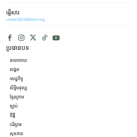
ផ្ញើសារ
contact@tfakhmer.org
ប្រធានបទ
នយោបាយ
សង្គម
សេដ្ឋកិច្ច
សិទ្ធិមនុស្ស
ខ្មែរក្រោម
ច្បាប់
ដីធ្លី
បរិស្ថាន
សុខភាព