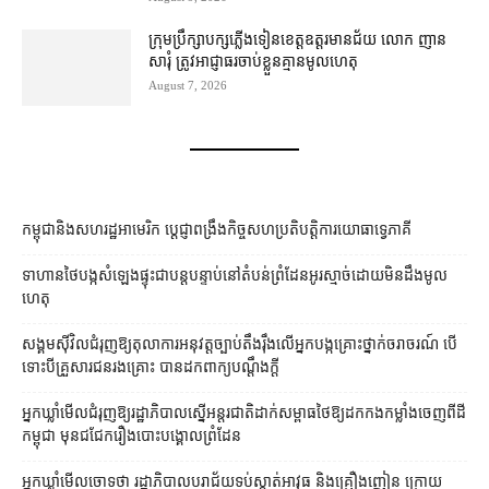
ក្រុមប្រឹក្សា​បក្ស​ភ្លើងទៀន​ខេត្ត​ឧត្ដរមានជ័យ លោក ញាន
សារុំ ត្រូវ​អាជ្ញាធរ​ចាប់ខ្លួន​គ្មាន​មូលហេតុ
August 7, 2026
កម្ពុជា​និង​សហរដ្ឋអាមេរិក ប្ដេជ្ញា​ពង្រឹង​កិច្ច​សហប្រតិបត្តិការ​យោធា​ទ្វេភាគី
ទាហាន​ថៃ​បង្ក​សំឡេង​ផ្ទុះ​ជា​បន្តបន្ទាប់​នៅ​តំបន់​ព្រំដែន​អូរ​ស្មាច់​ដោយ​មិនដឹង​មូល
ហេតុ
សង្គម​ស៊ីវិល​ជំរុញ​ឱ្យ​តុលាការ​អនុវត្ត​ច្បាប់​តឹងរ៉ឹង​លើ​អ្នក​បង្ក​គ្រោះថ្នាក់​ចរាចរណ៍ បើ​
ទោះ​បី​គ្រួសារ​ជនរងគ្រោះ បាន​ដក​ពាក្យបណ្ដឹង​ក្ដី
អ្នកឃ្លាំមើល​​ជំរុញ​ឱ្យ​រដ្ឋាភិបាល​​ស្នើ​​អន្តរជាតិ​ដាក់​សម្ពាធ​​ថៃ​ឱ្យ​ដក​កង​កម្លាំង​ចេញ​ពី​ដី​
កម្ពុជា មុន​ជជែក​រឿង​បោះបង្គោល​ព្រំដែន
អ្នកឃ្លាំមើលចោទថា រដ្ឋាភិបាលបរាជ័យទប់ស្កាត់អាវុធ និងគ្រឿងញៀន ក្រោយ