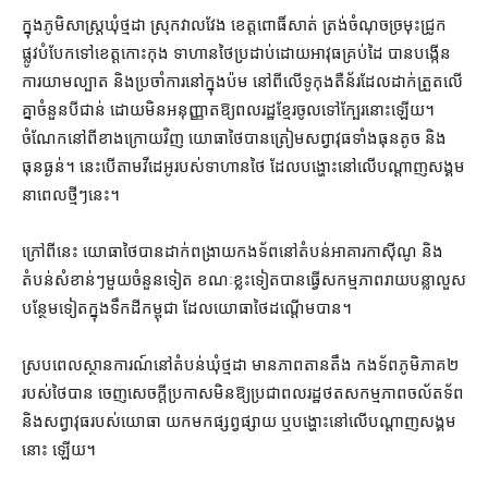
ក្នុងភូមិ​សាស្ត្រ​ឃុំ​ថ្មដា ស្រុក​វាលវែង ខេត្ត​ពោធិ៍សាត់ ត្រង់​ចំណុច​ច្រមុះជ្រូក
ផ្លូវបំបែក​ទៅ​ខេត្តកោះកុង ទាហាន​ថៃ​ប្រដាប់​ដោយ​អាវុធ​គ្រប់​ដៃ បាន​បង្កើន​
ការ​យាមល្បាត និង​ប្រចាំការ​នៅក្នុង​ប៉ម នៅ​ពីលើ​ទូ​កុងតឺន័រ​ដែល​ដាក់​ត្រួត​លើ​
គ្នា​ចំនួន​បី​ជាន់ ដោយ​មិន​អនុញ្ញាត​ឱ្យ​ពលរដ្ឋ​ខ្មែរ​ចូល​ទៅ​ក្បែរ​នោះ​ឡើយ។
ចំណែក​នៅ​ពី​ខាងក្រោយ​វិញ យោធា​ថៃ​បាន​ត្រៀម​សព្វាវុធ​ទាំង​ធុន​តូច និង​
ធុន​ធ្ងន់​។ នេះ​បើ​តាម​វីដេអូ​របស់​ទាហាន​ថៃ ដែល​បង្ហោះ​នៅ​លើ​បណ្ដាញ​សង្គម​
នា​ពេល​ថ្មីៗ​នេះ។
ក្រៅ​ពី​នេះ យោធា​ថៃ​បាន​ដាក់​ពង្រាយ​កងទ័ព​នៅ​តំបន់​អាគារ​កាស៊ីណូ និង​
តំបន់​សំខាន់ៗ​មួយ​ចំនួន​ទៀត ខណៈ​ខ្លះទៀត​បាន​ធ្វើ​សកម្មភាព​រាយ​បន្លា​លួស​
បន្ថែម​ទៀត​ក្នុង​ទឹកដី​កម្ពុជា ដែល​យោធា​ថៃ​ដណ្ដើម​បាន។
ស្របពេល​ស្ថានការណ៍​នៅ​តំបន់​ឃុំ​ថ្មដា មាន​ភាព​តានតឹង កងទ័ព​ភូមិភាគ​២
របស់​ថៃ​បាន ចេញ​សេចក្ដីប្រកាស​មិន​ឱ្យ​ប្រជាពលរដ្ឋ​ថត​សកម្មភាព​ចល័ត​ទ័ព
និង​សព្វាវុធ​របស់​យោធា យក​មក​ផ្សព្វផ្សាយ ឬ​បង្ហោះ​នៅ​លើ​បណ្ដាញ​សង្គម​
នោះ ឡើយ។