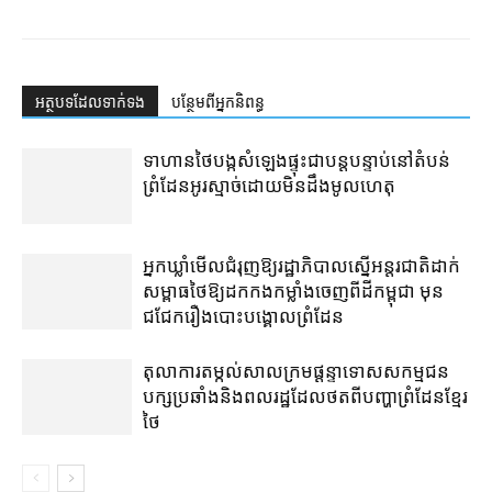
អត្ថបទ​ដែល​ទាក់ទង
បន្ថែម​ពី​អ្នកនិពន្ធ
ទាហាន​ថៃ​បង្ក​សំឡេង​ផ្ទុះ​ជា​បន្តបន្ទាប់​នៅ​តំបន់​
ព្រំដែន​អូរ​ស្មាច់​ដោយ​មិនដឹង​មូលហេតុ
អ្នកឃ្លាំមើល​​ជំរុញ​ឱ្យ​រដ្ឋាភិបាល​​ស្នើ​​អន្តរជាតិ​ដាក់​
សម្ពាធ​​ថៃ​ឱ្យ​ដក​កង​កម្លាំង​ចេញ​ពី​ដី​កម្ពុជា មុន​
ជជែក​រឿង​បោះបង្គោល​ព្រំដែន
តុលាការ​តម្កល់​សាលក្រម​ផ្ដន្ទាទោស​សកម្មជន​
បក្ស​ប្រឆាំង​និង​ពលរដ្ឋ​ដែល​ថត​ពី​បញ្ហា​ព្រំដែន​ខ្មែរ​
ថៃ