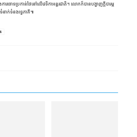
ការចោទប្រកាន់​ថៃ​នៅ​លើ​វេទិកា​អន្តរជាតិ​។ លោក​ក៏​បាន​បង្ហាញ​ក្តី​បារម្ភ​
់​ទំនាក់ទំនង​ទ្វេភាគី៕
ត