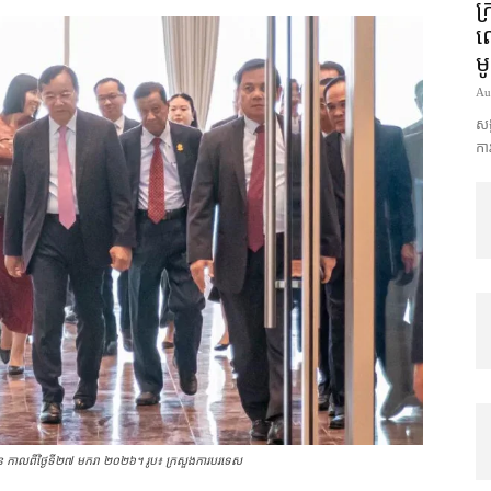
ក្
លោ
ម
Au
សង្
ការ
លីពីន កាលពីថ្ងៃទី២៧ មករា ២០២៦។ រូប៖ ក្រសួងការបរទេស