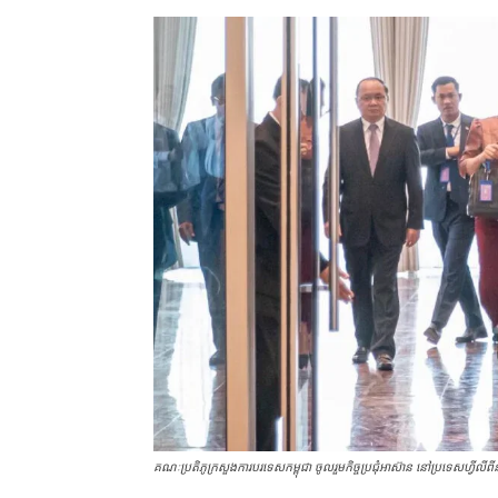
គណៈប្រតិភូក្រសួងការបរទេសកម្ពុជា ចូលរួមកិច្ចប្រជុំ​អាស៊ាន នៅប្រទេសហ្វី