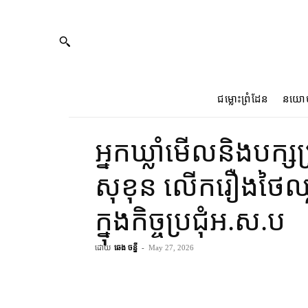
ជម្លោះព្រំដែន
នយោ
អ្នកឃ្លាំមើល​និង​បក្ស​
សុខុន លើករឿង​ថៃ​ឈ
ក្នុង​កិច្ចប្រជុំ​អ.ស.ប
ដោយ
ឆេង ចន្នី
-
May 27, 2026