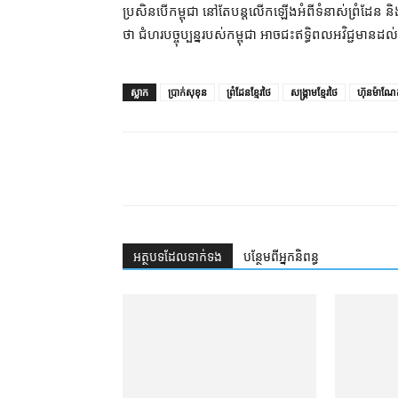
ប្រសិនបើ​កម្ពុជា នៅតែ​បន្ត​លើកឡើង​អំពី​ទំនាស់​ព្រំដែន និង​
ថា ជំហរ​បច្ចុប្បន្ន​របស់​កម្ពុជា អាច​ជះឥទ្ធិពល​អវិជ្ជមាន​ដល
ស្លាក
ប្រាក់សុខុន
ព្រំដែនខ្មែរថៃ
សង្គ្រាមខ្មែរថៃ
ហ៊ុនម៉ាណែ
អត្ថបទ​ដែល​ទាក់ទង
បន្ថែម​ពី​អ្នកនិពន្ធ