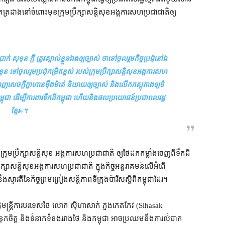
តត្រដាង​នៅ​ចំពោះមុខ​ក្រុមប្រឹក្សាសន្តិសុខ​អង្គការសហប្រជាជាតិ​ឲ្យ​
ខុន ក្ដី ត្រូវ​ស្គាល់​ខ្លួនឯង​ឲ្យ​ច្បាស់ ថា​ទៅ​ចូលរួម​កិច្ចប្រជុំ​នៅ​ឯ​
ទៅ​ចូលរួម​ប្រជុំ​កម្រិត​ខ្ពស់ របស់​ក្រុមប្រឹក្សាសន្តិសុខ​អង្គការសហ
ង្ហាញ​សេចក្តី​ក្លាហាន​ម៉ឺងម៉ាត់ និយាយ​ឲ្យ​ច្បាស់ និង​លើក​ភស្តុតាង​ឲ្យ​ចំ
ម្ពុជា ដើម្បី​ការពារ​ទឹកដី​កម្ពុជា ហើយ​និង​ផលប្រយោជន៍​ប្រជាពលរដ្ឋ​
ខ្មែរ
»។
្រុមប្រឹក្សាសន្តិសុខ អង្គការ​សហប្រជាជាតិ ឲ្យ​ថៃ​ដក​កម្លាំង​ចេញពី​ទឹកដី​
រឹក្សាសន្តិសុខ​អង្គការសហប្រជាជាតិ ក្នុង​កិច្ច​អន្តរាគមន៍​លើ​អំពើ​
ី​នៃ​កិច្ចព្រមព្រៀង​សន្តិភាព​ទីក្រុង​ប៉ារីស​ស្ដីពី​កម្ពុជា​ដែរ។
 រដ្ឋមន្ត្រីការបរទេស​ថៃ លោក ស៊ីហាសាក់ ភួងកេតកែវ (Sihasak
នុកចិត្ត និង​ទំនាក់ទំនង​រវាង​ថៃ និង​កម្ពុជា អាច​ប្រឈម​នឹង​ការ​លំបាក