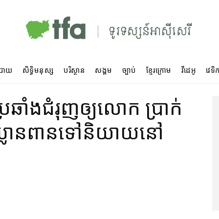
បាយ
សិទ្ធិមនុស្ស
បរិស្ថាន
សង្គម
ច្បាប់
ខ្មែរក្រោម
វីដេអូ
វេទិក
ប្រឆាំង​ជំរុញ​ឲ្យ​លោក ប្រាក់
្លានពាន​ទៅ​និយាយ​នៅ​