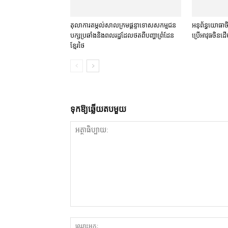
តុលាការ​តម្កល់​សាលក្រម​ផ្ដន្ទាទោស​សកម្មជន​
អនុព័ន្ធយោធា​ចិន
បក្ស​ប្រឆាំង​និង​ពលរដ្ឋ​ដែល​ថត​ពី​បញ្ហា​ព្រំដែន​
ប្រើ​អាវុធ​ចិន​ដើម្
ខ្មែរ​ថៃ
ទុក​ឱ្យ​ឆ្លើយ​តប​មួយ