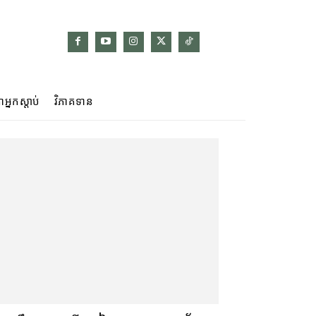
ាអ្នកស្ដាប់
វិភាគទាន