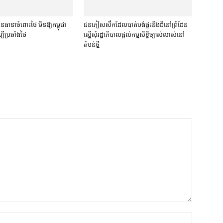
​ធានា​ចំពោះ​ថៃ មិន​ឱ្យ​កម្ពុជា​
ជនភៀសសឹក​ដែល​បាត់បង់​ផ្ទះ​និង​ដី​នៅ​ព្រំដែន​
បី​ប្រឆាំង​ថៃ ​
ស្នើសុំ​រដ្ឋាភិបាល​ផ្តល់​កម្មសិទ្ធិ​ច្បាស់លាស់​នៅ​
តំបន់​ថ្មី