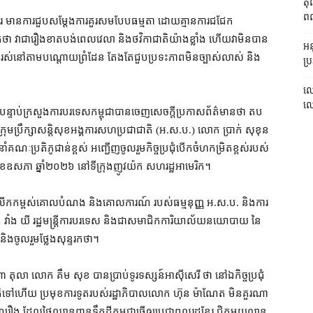
តុ
ពលរ
ការ មាន​ការ​ជួប​សម្តែង​ការគួរសម​បែប​ធម្មតា ដោយ​គ្មាន​ការ​ជជែក​
ា វា​ជា​រឿង​ខាតបង់​ពេលវេលា និង​ថវិកាជាតិ​យ៉ាង​ខ្លាំង ហើយ​វា​មិន​បាន​
អនុ
​រស់​នៅ​តាម​បណ្តោយ​ព្រំដែន តែងតែ​ជួបប្រទះ​ភាព​មិន​ច្បាស់លាស់ និង​
ប្រ
លោ
លោក
ន្ទាប់​ក្រសួង​ការបរទេស​កម្ពុជា​បាន​ចេញ​សេចក្តី​ប្រកាស​ព័ត៌មាន​ថា តប​
នៃ​ក្រុមប្រឹក្សាសន្តិសុខ​អង្គការសហប្រជាជាតិ (​អ​.​ស​.​ប​.) លោក ប្រាក់ សុខុន
ាំ​គណៈប្រតិភូ​ជាន់ខ្ពស់ អញ្ជើញ​ចូលរួម​កិច្ចប្រជុំ​បើកចំហ​កម្រិត​ខ្ពស់​របស់
ី​២៦ ខែ​ឧសភា ឆ្នាំ​២០២៦ នៅ​ទីក្រុង​ញូវយ៉ក សហរដ្ឋ​អាមេរិក។
​ការ​លើក​កម្ពស់​គោលបំណង និង​គោលការណ៍ របស់​ធម្មនុញ្ញ អ​.​ស​.​ប​. និង​ការ​
​លោក វ៉ាង យី រដ្ឋមន្ត្រីការបរទេស និង​ជា​សមាជិក​ការិយាល័យ​នយោបាយ នៃ​
និង​ចូលរួម​ថ្លែង​សុន្ទរកថា។
៣ តុលា លោក គឹម សុខ បាន​ប្រាប់​ទូរទស្សន៍​អាស៊ីសេរី ថា នៅ​ឯ​កិច្ចប្រជុំ​
ជាតិ​ទៅ​ហើយ ប្រមុខ​ការទូត​របស់​រដ្ឋាភិបាល​លោក ហ៊ុន ម៉ាណែត មិនគួរ​ណា
ុំរឿង ដែល​ថៃ​ឈ្លានពាន​ទឹកដី​កម្ពុជា​ធ្វើ​ឲ្យ​ប្រជាពលរដ្ឋ​ខ្មែរ ជិត​មួយ​លាន​