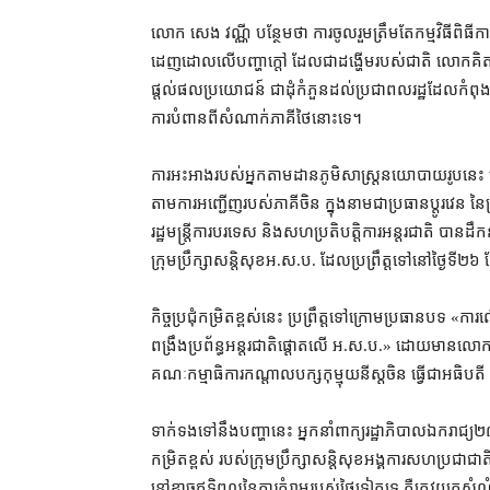
លោក សេង វណ្ណី បន្ថែម​ថា ការ​ចូលរួម​ត្រឹមតែ​កម្មវិធី​ពិធី
ដេញដោល​លើ​បញ្ហា​ក្តៅ ដែល​ជា​ដង្ហើម​របស់​ជាតិ លោក​គិត​ថ
ផ្តល់​ផលប្រយោជន៍ ជា​ដុំកំភួន​ដល់​ប្រជាពលរដ្ឋ​ដែល​កំពុង
ការបំពាន​ពី​សំណាក់​ភាគី​ថៃ​នោះ​ទេ។
ការ​អះអាង​របស់​អ្នក​តាមដាន​ភូមិសាស្ត្រ​នយោបាយ​រូប​នេះ ប
តាម​ការ​អញ្ជើញ​របស់​ភាគី​ចិន ក្នុង​នាម​ជា​ប្រធាន​ប្តូរ​វេន 
រដ្ឋមន្ត្រីការបរទេស និង​សហប្រតិបត្តិការ​អន្តរជាតិ បាន​ដឹកន
ក្រុមប្រឹក្សាសន្តិសុខ​អ​.ស​.​ប​. ដែល​ប្រព្រឹត្តទៅ​នៅ​ថ្ងៃទ
កិច្ចប្រជុំ​កម្រិត​ខ្ពស់​នេះ ប្រព្រឹត្តទៅ​ក្រោម​ប្រធានបទ «
ពង្រឹង​ប្រព័ន្ធ​អន្តរជាតិ​ផ្ដោត​លើ អ​.​ស​.​ប​.» ដោយមាន
គណៈកម្មាធិការ​កណ្តាល​បក្ស​កុម្មុយនីស្ត​ចិន ធ្វើជា​អធិបតី 
ទាក់ទង​ទៅ​នឹង​បញ្ហា​នេះ អ្នកនាំពាក្យ​រដ្ឋាភិបាល​ឯករាជ្យ​២
កម្រិត​ខ្ពស់ របស់​ក្រុមប្រឹក្សាសន្តិសុខ​អង្គការសហប្រជា
នៅ​ខ្លាច​ឥទ្ធិពល​នៃ​ការ​គំរាម​របស់​ថៃ​ទៀត​ទេ គឺ​ត្រូវ​យក​សំណ