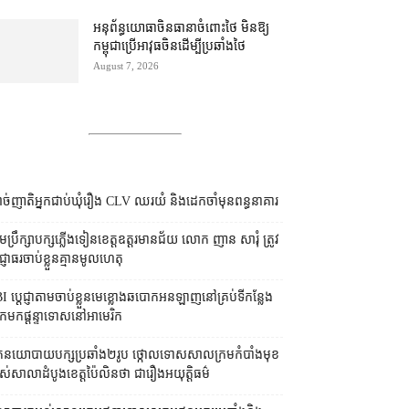
អនុព័ន្ធយោធា​ចិន​ធានា​ចំពោះ​ថៃ មិន​ឱ្យ​
កម្ពុជា​ប្រើ​អាវុធ​ចិន​ដើម្បី​ប្រឆាំង​ថៃ ​
August 7, 2026
ច់ញាតិអ្នកជាប់ឃុំរឿង CLV ឈរយំ និងដេកចាំមុនពន្ធនាគារ
រុមប្រឹក្សា​បក្ស​ភ្លើងទៀន​ខេត្ត​ឧត្ដរមានជ័យ លោក ញាន សារុំ ត្រូវ​
្ញាធរ​ចាប់ខ្លួន​គ្មាន​មូលហេតុ
I ប្ដេជ្ញា​តាម​ចាប់ខ្លួន​មេខ្លោង​ឆបោក​អនឡាញ​នៅ​គ្រប់​ទីកន្លែង​
​មក​ផ្ដន្ទាទោស​នៅ​អាមេរិក
នកនយោបាយ​បក្ស​ប្រឆាំង​២​រូប ថ្កោលទោស​សាលក្រម​កំបាំងមុខ​
ស់​សាលាដំបូង​ខេត្ត​ប៉ៃលិន​ថា ជា​រឿង​អយុត្តិធម៌