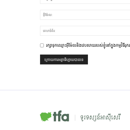
រក្សាទុកឈ្មោះអ៊ីម៉ែលនិងវេបសាយរបស់ខ្ញុំនៅក្នុងកម្មវិធីរុ