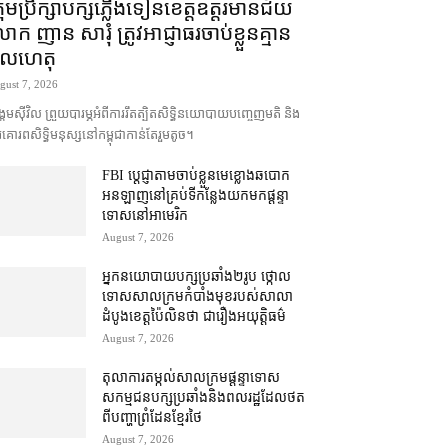
រុមប្រឹក្សា​បក្ស​ភ្លើងទៀន​ខេត្ត​ឧត្ដរមានជ័យ
ក ញាន សារុំ ត្រូវ​អាជ្ញាធរ​ចាប់ខ្លួន​គ្មាន​
ូលហេតុ
gust 7, 2026
គម​ស៊ីវិល ព្រួយបារម្ភ​អំពី​ការ​រឹតត្បិត​សិទ្ធិ​នយោបាយ​បញ្ចេញមតិ និង​
គោរព​សិទ្ធិមនុស្ស​នៅ​កម្ពុជា​កាន់តែ​រួម​តូច។
FBI ប្ដេជ្ញា​តាម​ចាប់ខ្លួន​មេខ្លោង​ឆបោក​
អនឡាញ​នៅ​គ្រប់​ទីកន្លែង​យក​មក​ផ្ដន្ទា
ទោស​នៅ​អាមេរិក
August 7, 2026
អ្នកនយោបាយ​បក្ស​ប្រឆាំង​២​រូប ថ្កោល
ទោស​សាលក្រម​កំបាំងមុខ​របស់​សាលា
ដំបូង​ខេត្ត​ប៉ៃលិន​ថា ជា​រឿង​អយុត្តិធម៌
August 7, 2026
តុលាការ​តម្កល់​សាលក្រម​ផ្ដន្ទាទោស​
សកម្មជន​បក្ស​ប្រឆាំង​និង​ពលរដ្ឋ​ដែល​ថត​
ពី​បញ្ហា​ព្រំដែន​ខ្មែរ​ថៃ
August 7, 2026