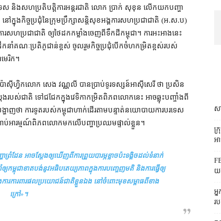
ីការបរទេស និង​សហប្រតិបត្តិការ​អន្តរជាតិ លោក ប្រាក់ សុខុន លើកយក​បញ្ហា​
ៅក្នុង​កិច្ចប្រជុំ​នៃ​ក្រុមប្រឹក្សាសន្តិសុខ​អង្គការសហប្រជាជាតិ (អ.ស.ប)
អង្គការសហប្រជាជាតិ ឲ្យ​ថៃ​ដក​កម្លាំង​ចេញពី​ទឹកដី​កម្ពុជា។ ការ​អះអាង​នេះ
នាំ​គណៈប្រតិភូ​ជាន់ខ្ពស់ ចូលរួម​កិច្ចប្រជុំ​បើកចំហ​កម្រិត​ខ្ពស់​របស់
អាមេរិក។
ប៉ាស៊ីហ្វិក​លោក សេង វណ្ណលី បាន​ប្រាប់​ទូរទស្សន៍​អាស៊ីសេរី ថា ប្រសិន
ង​របស់​ជាតិ ទៅ​ជជែក​ក្នុង​វេទិកា​កម្រិត​ពិភពលោក​នេះ អាច​ឆ្លុះបញ្ចាំង​ពី​
សា
បង្ហាញ​ថា ការទូត​របស់​កម្ពុជា​ហាក់​ដើរ​តាម​បន្ទាត់នយោបាយ​ការបរទេស​
ប់អារម្មណ៍​ពិភពលោក​មក​លើ​បញ្ហា​ប្រឈម​ផ្ទាល់ខ្លួន។
ក្
អាជ
ព្រំដែន អាច​ស្តែង​ឲ្យ​ឃើញ​ពី​ការ​ព្រួយ​បារម្ភ​ខ្លាច​ប៉ះទង្គិច​ដល់​ទំនាក់
FB
​ឲ្យ​កម្ពុជា​ខាតបង់​នូវ​អធិបតេយ្យភាព​ក្នុង​ការ​បញ្ចេញមតិ និង​ការ​ធ្វើ​ឲ្យ​
យក
ក្នុង​ការ​ការពារ​ផលប្រយោជន៍​ជាតិ​ខ្លួនឯង នៅ​ចំពោះមុខ​សម្ពាធ​ពី​ខាង
អ្
ក្រៅ
»។
រប