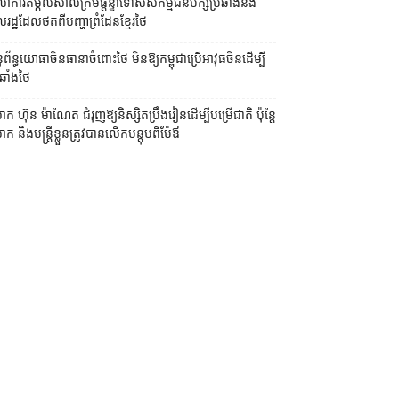
លាការ​តម្កល់​សាលក្រម​ផ្ដន្ទាទោស​សកម្មជន​បក្ស​ប្រឆាំង​និង​
ដ្ឋ​ដែល​ថត​ពី​បញ្ហា​ព្រំដែន​ខ្មែរ​ថៃ
ព័ន្ធយោធា​ចិន​ធានា​ចំពោះ​ថៃ មិន​ឱ្យ​កម្ពុជា​ប្រើ​អាវុធ​ចិន​ដើម្បី​
ឆាំង​ថៃ ​
ក ហ៊ុន ម៉ាណែត ជំរុញ​ឱ្យ​និស្សិត​ប្រឹងរៀន​ដើម្បី​បម្រើ​ជាតិ ប៉ុន្តែ​
 និង​មន្ត្រី​​ខ្លួន​ត្រូវ​បាន​លើក​បន្តុប​ពី​ម៉ែឪ