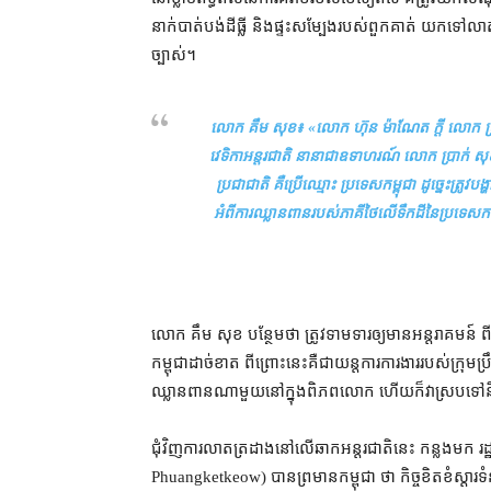
នាក់​បាត់បង់​ដីធ្លី និង​ផ្ទះសម្បែង​របស់​ពួកគាត់ យក​ទៅ​លា
ច្បាស់។
លោក គឹម សុខ៖ «
លោក ហ៊ុន ម៉ាណែត ក្តី លោក ប្រាក់ សុ
វេទិកា​អន្តរជាតិ នានា​ជា​ឧទាហរណ៍ លោក ប្រាក់ សុខុន 
ប្រជាជាតិ គឺ​ប្រើ​ឈ្មោះ ប្រទេស​កម្ពុជា ដូច្នេះ​ត្រូវ​ប
អំពី​ការឈ្លានពាន​របស់​ភាគី​ថៃ​លើ​ទឹកដី​នៃ​ប្រទេស​ក
លោក គឹម សុខ បន្ថែម​ថា ត្រូវ​ទាមទារ​ឲ្យ​មាន​អន្តរាគមន៍ ពី​ក
កម្ពុជា​ដាច់ខាត ពីព្រោះ​នេះ​គឺជា​យន្តការ​ការងារ​របស់​ក្រុមប្
ឈ្លានពាន​ណាមួយ​នៅក្នុង​ពិភពលោក ហើយក៏​វា​ស្រប​ទៅ​នឹង​ស្មារត
ជុំវិញ​ការ​លាតត្រដាង​នៅ​លើ​ឆាក​អន្តរជាតិ​នេះ កន្លងមក
Phuangketkeow) បាន​ព្រមាន​កម្ពុជា ថា កិច្ច​ខិតខំ​ស្ដារ​ទំ