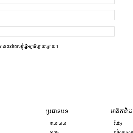
ករកនេះនៅពេលខ្ញុំធ្វើអត្ថាធិប្បាយក្រោយ។
ប្រធានបទ
មាតិកាវីដេ
នយោបាយ
វីដេអូ
សង្គម
វេទិកាអ្នកស្ដ