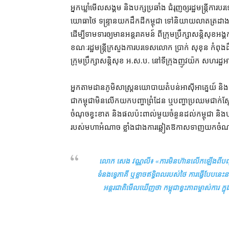
អ្នកឃ្លាំមើល​សង្គម និង​បក្ស​ប្រឆាំង ជំរុញ​ឲ្យ​រដ្ឋមន្ត្រ
យោធា​ថៃ ទន្ទ្រាន​យក​ដឹក​ដី​កម្ពុជា ​ទៅ​និយាយ​លាតត្រដាង ន
ដើម្បី​ទាមទារ​ឲ្យ​មាន​អន្តរាគមន៍ ពី​ក្រុមប្រឹក្សាសន្តិសុខ​
ខណៈ​រដ្ឋមន្ត្រី​ក្រសួង​ការបរទេស​លោក ប្រាក់ សុខុន កំពុង​ដឹក
ក្រុមប្រឹក្សាសន្តិសុខ អ​.​ស​.​ប​. នៅ​ទីក្រុង​ញូវយ៉ក សហរដ្ឋ
អ្នក​តាមដាន​ភូមិសាស្ត្រ​នយោបាយ​តំបន់​អាស៊ីអាគ្នេយ៍ និង​
ជា​កម្ពុជា​មិន​លើកយក​បញ្ហា​ព្រំដែន ឬ​បញ្ហា​ប្រឈម​ជាក់ស្តែ
ចំណុច​ខ្វះខាត និង​ផល​ប៉ះពាល់​មួយចំនួន​ដល់​កម្ពុជា និង​
របស់​មហា​អំណាច ខ្លាំង​ជាង​ការ​ឆ្លៀតឱកាស​ទាញ​យក​ចំណា
លោក សេង វណ្ណលី៖ «
ការ​មិន​ហ៊ាន​លើកឡើង​ពី​បញ្ហា​
ទំនង​ទ្វេភាគី ឬ​ខ្លាច​ឥទ្ធិពល​របស់​ថៃ ការ​ធ្វើ​បែបនេះ​នាំ
អន្តរជាតិ​មើល​ឃើញ​ថា កម្ពុជា​ខ្វះ​ភាព​ម្ចាស់​ការ 