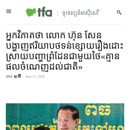
អ្នកវិភាគ​ថា លោក ហ៊ុន សែន
បង្ហាញ​ឥរិយាបថ​ទន់ខ្សោយ​រឿង​ដោះ
ស្រាយ​បញ្ហា​ព្រំដែន​ជាមួយ​ថៃ​«​គ្មាន​
ផល​ចំណេញ​ដល់​ជាតិ»
ដោយ
សុ ជីវី
-
June 12, 2026