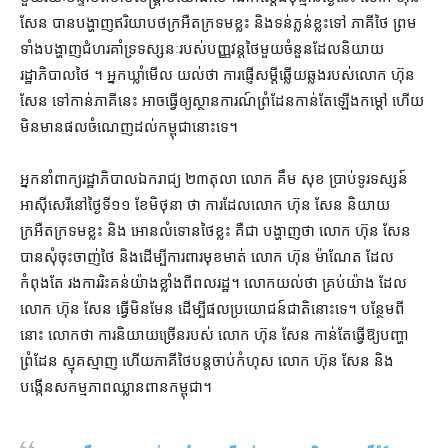
សែន បាន​បង្ហាញ​ឥរិយាបថ​ក្រអឺតក្រទម​ខ្លះ និង​ទន់ភ្លន់​ខ្លះទៅ ភាគី​ថៃ ព្រម
ទាំង​បង្ហាញ​ជំហរ​គាំទ្រ​ទស្សនៈ​របស់​បញ្ញវន្ត​ថៃ​មួយចំនួន​ដែល​និយាយ​
រដ្ឋាភិបាល​ថៃ ។ អ្នកឃ្លាំមើល យល់ថា ការ​ផ្ញើ​សម្ដី​ឆ្លើយឆ្លង​របស់​លោក ហ៊ុន
សែន ទៅកាន់​ភាគី​នេះ អាច​ធ្វើ​ឲ្យ​ស្ថានការណ៍​ព្រំដែន​កាន់តែ​ឡើង​កម្ដៅ ហើយ​
មិន​មាន​ផល​ចំណេញ​ដល់​កម្ពុជា​នោះ​ទេ។
អ្នកនាំពាក្យ​រដ្ឋាភិបាល​ឯករាជ្យ ២៣​តុលា លោក គឹម សុខ ប្រាប់​ទូរទស្សន៍​
អាស៊ីសេរី​នៅ​ថ្ងៃទី​១១ ខែ​មិថុនា ថា ការដែល​លោក ហ៊ុន សែន និយាយ​
ក្រអឺតក្រទម​ខ្លះ និង អោនលំទោន​ថៃ​ខ្លះ គឺជា បង្ហាញថា លោក ហ៊ុន សែន
បាន​សុំ​ចុះចាញ់​ថៃ និង​ដើម្បី​ការពារ​មុខមាត់ លោក ហ៊ុន ម៉ាណែត ដែល​
កំពុងតែ រង​ការរិះគន់​យ៉ាង​ខ្លាំង​ពី​ពលរដ្ឋ។ លោក​យល់​ថា គ្រប់យ៉ាង ដែល​
លោក ហ៊ុន សែន ធ្វើ​មិនមែន ដើម្បី​ផលប្រយោជន៍​ជាតិ​នោះ​ទេ​។ បន្ថែម​ពី​
នោះ លោក​ថា ការ​និយាយ​ច្រើន​របស់ លោក ហ៊ុន សែន កាន់តែ​ធ្វើ​ឱ្យ​បញ្ហា​
ព្រំដែន ស្មុគស្មាញ ហើយ​ភាគី​ថៃ​បន្ត​ចាប់កំហុស លោក ហ៊ុន សែន និង
បង្កើន​សកម្មភាព​ឈ្លានពាន​កម្ពុជា។