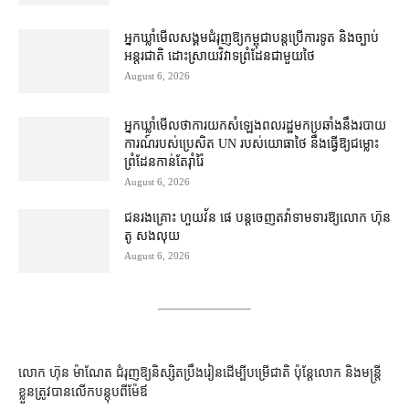
អ្នកឃ្លាំមើល​សង្គម​ជំរុញ​ឱ្យ​កម្ពុជា​បន្ត​ប្រើ​ការទូត និង​ច្បាប់​
អន្តរជាតិ ដោះស្រាយ​វិវាទ​ព្រំដែន​ជាមួយ​ថៃ
August 6, 2026
អ្នកឃ្លាំមើល​ថា​ការ​យក​សំឡេង​ពលរដ្ឋ​មក​ប្រឆាំង​នឹង​របាយ
ការណ៍​របស់​ប្រេសិត UN របស់​យោធា​ថៃ នឹង​ធ្វើ​ឱ្យ​ជម្លោះ
ព្រំដែន​កាន់តែ​រ៉ាំរ៉ៃ
August 6, 2026
ជនរងគ្រោះ ហួយវ័ន ផេ បន្ត​ចេញ​តវ៉ា​ទាមទារ​ឱ្យ​លោក ហ៊ុន
តូ សង​លុយ
August 6, 2026
លោក ហ៊ុន ម៉ាណែត ជំរុញ​ឱ្យ​និស្សិត​ប្រឹងរៀន​ដើម្បី​បម្រើ​ជាតិ ប៉ុន្តែ​លោក និង​មន្ត្រី​​
ខ្លួន​ត្រូវ​បាន​លើក​បន្តុប​ពី​ម៉ែឪ