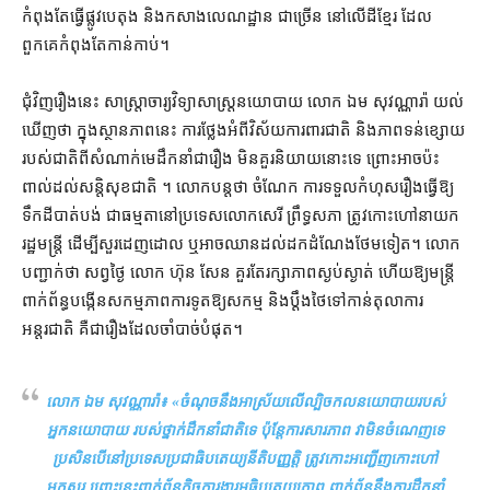
កំពុងតែ​ធ្វើ​ផ្លូវ​បេតុង និង​កសាង​លេណដ្ឋាន ជាច្រើន នៅ​លើ​ដី​ខ្មែរ ដែល​
ពួកគេ​កំពុងតែ​កាន់កាប់។
ជុំវិញ​រឿង​នេះ សាស្ត្រាចារ្យ​វិទ្យាសាស្ត្រ​នយោបាយ លោក ឯម សុវណ្ណារ៉ា យល់
ឃើញ​ថា ក្នុង​ស្ថានភាព​នេះ ការ​ថ្លែង​អំពី​វិស័យ​ការពារ​ជាតិ និង​ភាព​ទន់ខ្សោយ​
របស់​ជាតិ​ពី​សំណាក់​មេដឹកនាំ​ជា​រឿង មិន​គួរ​និយាយ​នោះ​ទេ ព្រោះ​អាច​ប៉ះ
ពាល់​ដល់​សន្តិសុខ​ជាតិ ។ លោក​បន្ត​ថា ចំណែក ការ​ទទួល​កំហុស​រឿង​ធ្វើ​ឱ្យ​
ទឹកដី​បាត់បង់ ជា​ធម្មតា​នៅ​ប្រទេស​លោក​សេរី ព្រឹទ្ធសភា ត្រូវ​កោះហៅ​នាយក
រដ្ឋមន្ត្រី ដើម្បី​សួរដេញដោល ឬ​អាច​ឈាន​ដល់​ដក​ដំណែង​ថែមទៀត​។ លោក​
បញ្ជាក់​ថា សព្វថ្ងៃ លោក ហ៊ុន សែន គួរតែ​រក្សា​ភាព​ស្ងប់ស្ងាត់ ហើយ​ឱ្យ​មន្ត្រី​
ពាក់ព័ន្ធ​បង្កើន​សកម្មភាព​ការទូត​ឱ្យ​សកម្ម និង​ប្ដឹង​ថៃ​ទៅកាន់​តុលាការ
អន្តរជាតិ គឺជា​រឿង​ដែល​ចាំបាច់​បំផុត។
លោក ឯម សុវណ្ណារ៉ា៖ «
ចំណុច​នឹង​អាស្រ័យ​លើ​ល្បិចកល​នយោបាយ​របស់​
អ្នកនយោបាយ របស់​ថ្នាក់ដឹកនាំ​ជាតិ​ទេ ប៉ុន្តែ​ការ​សារភាព វា​មិន​ចំណេញ​ទេ
ប្រសិនបើ​នៅ​ប្រទេស​ប្រជាធិបតេយ្យ​នីតិ​បញ្ញត្តិ ត្រូវ​កោះ​អញ្ជើញ​កោះហៅ​
មក​សួរ ព្រោះ​នេះ​ពាក់ព័ន្ធ​កិច្ច​ការងារ​អធិបតេយ្យភាព ពាក់ព័ន្ធ​នឹង​ការដឹកនាំ