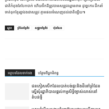
ជាតិ​កំពុងតែ​បែកបាក់ ហើយ​ទឹកដី​ត្រូវ​បាន​សត្រូវ​ឈ្លានពាន ដូច្នេះ​ការ ដឹកនាំ​
ចាត់ទុក​ខ្មែរ​គ្នាឯង​ជាស​ត្រូវ គ្មាន​ផល​ចំណេញ​ដល់​ជាតិ​ឡើយ​៕
ស្លាក
ព្រំដែនខ្មែរថៃ
សង្គ្រាមខ្មែរថៃ
ហ៊ុនសែន
អត្ថបទ​ដែល​ទាក់ទង
បន្ថែម​ពី​អ្នកនិពន្ធ
ជនភៀសសឹក​ដែល​បាត់បង់​ផ្ទះ​និង​ដី​នៅ​ព្រំដែន​
ស្នើសុំ​រដ្ឋាភិបាល​ផ្តល់​កម្មសិទ្ធិ​ច្បាស់លាស់​នៅ​
តំបន់​ថ្មី