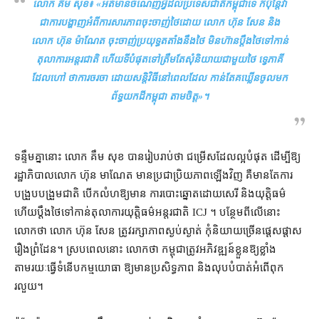
លោក គឹម សុខ៖ «
អត់​មាន​ចំណេញ​អ្វី​ដល់​ប្រទេសជាតិ​កម្ពុជា​ទេ ក៏ប៉ុន្តែ​វា​
ជា​ការ​បង្ហាញ​អំពី​ការ​សារភាព​ចុះចាញ់​ថៃ​ដោយ លោក ហ៊ុន សែន និង
លោក ហ៊ុន ម៉ាណែត ចុះចាញ់​ប្រយុទ្ធ​តតាំង​នឹង​ថៃ មិន​ហ៊ាន​ប្ដឹង​ថៃ​ទៅកាន់​
តុលាការអន្តរជាតិ ហើយ​ទីបំផុត​ទៅ​ត្រឹមតែ​សុំ​និយាយ​ជាមួយ​ថៃ ទ្វេភាគី​
ដែល​ហៅ ថា​ការចរចា ដោយ​សន្តិវិធី​នៅ​ពេល​ដែល កាន់តែ​គឃ្លើន​ចូល​មក​
ព័ទ្ធ​យក​ដី​កម្ពុជា តាមចិត្ត
»។
ទន្ទឹមគ្នា​នោះ លោក គឹម សុខ បាន​រៀបរាប់​ថា ជម្រើស​ដែល​ល្អ​បំផុត ដើម្បី​ឱ្យ​
រដ្ឋាភិបាល​លោក ហ៊ុន មាណែត មាន​ប្រជាប្រិយភាព​ឡើងវិញ គឺ​មាន​តែ​ការ
បង្រួបបង្រួម​ជាតិ បើក​លំហ​ឱ្យ​មាន ការបោះឆ្នោត​ដោយ​សេរី និង​យុត្តិធម៌
ហើយ​ប្ដឹង​ថៃ​ទៅកាន់​តុលាការ​យុត្តិធម៌​អន្តរជាតិ ICJ ។ បន្ថែម​ពីលើ​នោះ
លោក​ថា លោក ហ៊ុន សែន ត្រូវ​រក្សា​ភាព​ស្ងប់ស្ងាត់ កុំ​និយាយ​ច្រើន​ផ្ដេសផ្ដាស​
រឿង​ព្រំដែន​។ ស្រប​ពេល​នោះ លោក​ថា កម្ពុជា​ត្រូវ​អភិវឌ្ឍន៍​ខ្លួន​ឱ្យ​ខ្លាំង​
តាមរយៈ​ធ្វើ​ទំនើបកម្ម​យោធា ឱ្យ​មាន​ប្រសិទ្ធភាព និង​លុបបំបាត់​អំពើពុក
រលួយ។