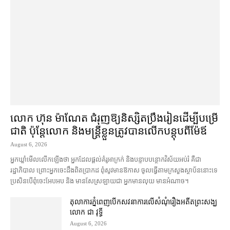
លោក ហ៊ុន ម៉ាណែត ជំរុញ​ឱ្យ​និស្សិត​ប្រឹងរៀន​ដើម្បី​បម្រើ​
ជាតិ ប៉ុន្តែ​លោក និង​មន្ត្រី​​ខ្លួន​ត្រូវ​បាន​លើក​បន្តុប​ពី​ម៉ែឪ
August 6, 2026
អ្នកឃ្លាំមើល​លើកឡើង​ថា អ្នក​ដែល​ផ្ដល់​គំរូ​អាក្រក់ និង​បន្ទាបបន្ថោក​វិស័យ​អប់រំ គឺជា​
រដ្ឋាភិបាល ព្រោះ​អ្នកចេះដឹង​ពិតប្រាកដ ពុំ​សូវ​មានឱកាស ចូល​ធ្វើតាម​ក្រសួង​ស្ថាប័ន​នោះ​ទេ
ប្រសិនបើ​ពុំ​ចេះ​អែបអប និង មាន​សែស្រឡាយ​ជា អ្នកមាន​លុយ មានអំណាច។
តុលាការ​ភ្នំពេញ​​បើកសវនាការ​លើ​សំណុំរឿង​​អតីត​ព្រះសង្ឃ
លោក ជា វុទ្ធី
August 6, 2026