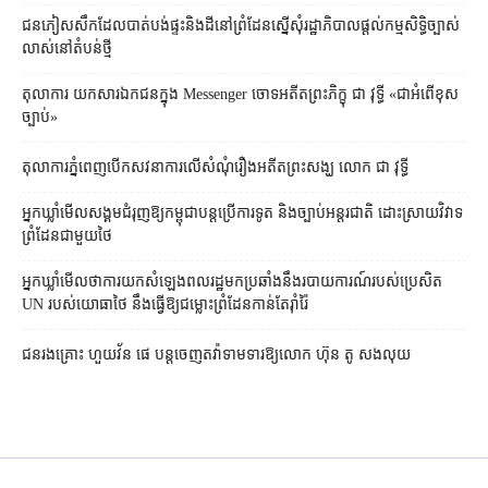
ជនភៀសសឹក​ដែល​បាត់បង់​ផ្ទះ​និង​ដី​នៅ​ព្រំដែន​ស្នើសុំ​រដ្ឋាភិបាល​ផ្តល់​កម្មសិទ្ធិ​ច្បាស់
លាស់​នៅ​តំបន់​ថ្មី
តុលាការ​​ យកសារឯកជនក្នុង Messenger ចោទអតីតព្រះភិក្ខុ ជា វុទ្ធី «ជាអំពើខុស
ច្បាប់»
តុលាការ​ភ្នំពេញ​​បើកសវនាការ​លើ​សំណុំរឿង​​អតីត​ព្រះសង្ឃ លោក ជា វុទ្ធី
អ្នកឃ្លាំមើល​សង្គម​ជំរុញ​ឱ្យ​កម្ពុជា​បន្ត​ប្រើ​ការទូត និង​ច្បាប់​អន្តរជាតិ ដោះស្រាយ​វិវាទ​
ព្រំដែន​ជាមួយ​ថៃ
អ្នកឃ្លាំមើល​ថា​ការ​យក​សំឡេង​ពលរដ្ឋ​មក​ប្រឆាំង​នឹង​របាយការណ៍​របស់​ប្រេសិត
UN របស់​យោធា​ថៃ នឹង​ធ្វើ​ឱ្យ​ជម្លោះព្រំដែន​កាន់តែ​រ៉ាំរ៉ៃ
ជនរងគ្រោះ ហួយវ័ន ផេ បន្ត​ចេញ​តវ៉ា​ទាមទារ​ឱ្យ​លោក ហ៊ុន តូ សង​លុយ