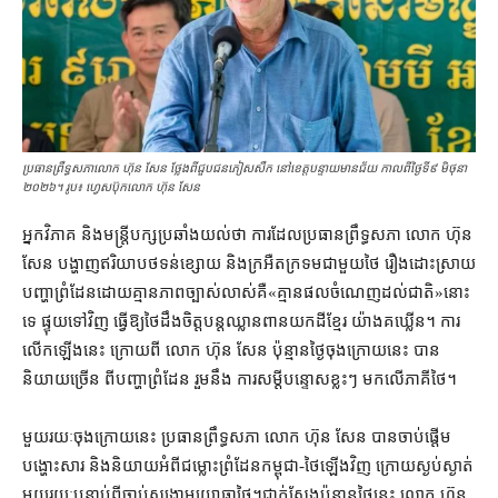
ប្រធានព្រឹទ្ធសភា​លោក ហ៊ុន សែន ថ្លែងពីជួបជនភៀសសឹក​ នៅខេត្ត​បន្ទាយមានជ័យ កាលពីថ្ងៃទី៩ មិថុនា
២០២៦។ រូប៖ ហ្វេសប៊ុកលោក ហ៊ុន សែន
អ្នកវិភាគ និង​មន្ត្រី​បក្ស​ប្រឆាំង​យល់​ថា ការដែល​ប្រធាន​ព្រឹទ្ធសភា លោក ហ៊ុន
សែន បង្ហាញ​ឥរិយាបថ​ទន់ខ្សោយ និង​ក្រអឺតក្រទម​ជាមួយ​ថៃ រឿង​ដោះស្រាយ​
បញ្ហា​ព្រំដែន​ដោយ​គ្មាន​ភាព​ច្បាស់លាស់​គឺ​«​គ្មាន​ផល​ចំណេញ​ដល់​ជាតិ​»​នោះ​
ទេ ផ្ទុយទៅវិញ ធ្វើ​ឱ្យ​ថៃ​ដឹងចិត្ត​បន្ត​ឈ្លានពាន​យក​ដី​ខ្មែរ យ៉ាង​គឃ្លើន​។ ការ​
លើកឡើង​នេះ ក្រោយពី លោក ហ៊ុន សែន ប៉ុន្មាន​ថ្ងៃ​ចុងក្រោយ​នេះ បាន​
និយាយ​ច្រើន ពី​បញ្ហា​ព្រំដែន រួម​នឹង ការ​សម្ដី​បន្ទោស​ខ្លះៗ មក​លើ​ភាគី​ថៃ។
មួយ​រយៈ​ចុងក្រោយ​នេះ ប្រធាន​ព្រឹទ្ធសភា លោក ហ៊ុន សែន បាន​ចាប់ផ្ដើម​
បង្ហោះ​សារ និង​និយាយ​អំពី​ជម្លោះព្រំដែន​កម្ពុជា​-​ថៃ​ឡើងវិញ ក្រោយ​ស្ងប់ស្ងាត់​
មួយ​រយៈ​បន្ទាប់ពី​ចាប់​សង្គ្រាមយោធា​ថៃ​។​ជាក់ស្ដែង​ប៉ុន្មាន​ថ្ងៃនេះ លោក ហ៊ុន