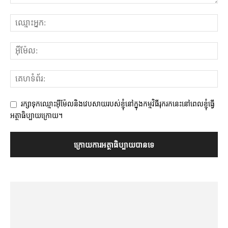
រក្សាទុកឈ្មោះអ៊ីម៉ែលនិងវេបសាយរបស់ខ្ញុំនៅក្នុងកម្មវិធីរុករកនេះនៅពេលខ្ញុំធ្វើ
អត្ថាធិប្បាយក្រោយ។