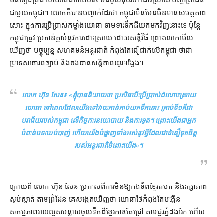
មិន​ទៀងត្រង់ ហើយ​តែងតែ​គេចវេះ មិន​ចូល​តុ​ចរចា ដោះស្រាយ បញ្ហា​ព្រំដែន​
ជាមួយ​កម្ពុជា។ លោក​ក៏បាន​បញ្ជាក់​ដែរ​ថា កម្ពុជា​មិនមែន​មិន​មាន​សមត្ថភាព​
សោះ ក្នុង​ការ​ប្រើប្រាស់​កម្លាំង​យោធា ទាមទារ​ទឹកដី​យក​មក​វិញ​នោះ​ទេ ប៉ុន្តែ
កម្ពុជា​ត្រូវ ប្រកាន់​ភ្ជាប់​នូវ​ការ​ដោះស្រាយ ដោយ​សន្តិវិធី ព្រោះ​លោក​មើល​
ឃើញ​ថា បច្ចុប្បន្ន សហគមន៍​អន្តរជាតិ កំពុងតែ​ជឿជាក់​លើ​កម្ពុជា ថា​ជា​
ប្រទេស​គោរព​ច្បាប់ និង​ចង់បាន​សន្តិភាព​យូរអង្វែង។
លោក ហ៊ុន សែន៖ «
ខ្ញុំ​បាន​និយាយ​ថា ប្រសិនបើ​ប្រើប្រាស់​ដំណោះស្រាយ​
យោធា នៅ​ពេល​ដែល​យើង​ទៅ​វាយ​កាន់កាប់​យក​ទឹក​នោះ គ្រាប់​ទី​១​គឺជា​
បរាជ័យ​របស់​កម្ពុជា លើ​កិច្ចការ​នយោបាយ និង​ការទូត​។ ព្រោះ​យើង​ជា​អ្នក​
បំពាន់​បទ​ឈប់​បាញ់ ហើយ​យើង​បំផ្លាញ​ទាំងអស់​នូវ​អ្វី​ដែល​ជា​ជំនឿ​ទុកចិត្ត
របស់​អន្តរជាតិ​ចំពោះ​យើង
»។
ក្រោយពី លោក ហ៊ុន សែន ប្រកាស​ពី​ការ​មិន​ឱ្យ​កងទ័ព​ខ្មែរ​តបត និង​រក្សា​ភាព​
ស្ងប់ស្ងាត់ តាម​ព្រំដែន គេ​សង្កេត​ឃើញ​ថា យោធា​ថៃ​កំពុងតែ​បង្កើន​
សកម្មភាព​រាយ​លួស​បន្លាយ​ចូល​ទឹកដី​ខ្មែរ​កាន់តែ​ជ្រៅ តាម​ជួរ​ភ្នំ​ដងរែក ហើយ​