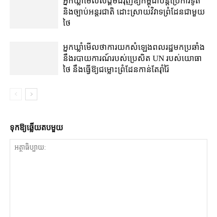
អ្នកឃ្លាំមើល​សង្គម​ជំរុញ​ឱ្យ​កម្ពុជា​បន្ត​ប្រើ​ការទូត
និង​ច្បាប់​អន្តរជាតិ ដោះស្រាយ​វិវាទ​ព្រំដែន​ជាមួយ​
ថៃ
អ្នកឃ្លាំមើល​ថា​ការ​យក​សំឡេង​ពលរដ្ឋ​មក​ប្រឆាំង​
នឹង​របាយការណ៍​របស់​ប្រេសិត UN របស់​យោធា​
ថៃ នឹង​ធ្វើ​ឱ្យ​ជម្លោះព្រំដែន​កាន់តែ​រ៉ាំរ៉ៃ
ទុក​ឱ្យ​ឆ្លើយ​តប​មួយ