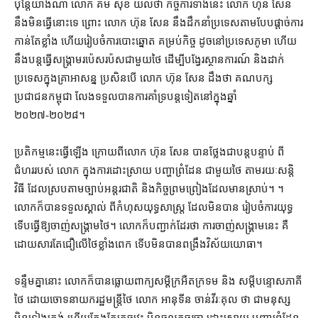
ប៉ុន្តែ​យ៉ាងណា លោក គឹម សុខ យល់​ថា កិច្ចការ​ទាំងនេះ លោក ហ៊ុន សែន
នឹង​មិន​ធ្វើ​នោះ​ទេ ព្រោះ លោក ហ៊ុន សែន នឹង​ដឹកនាំ​ប្រទេស​តាម​បែប​ផ្ដាច់ការ​
កាន់តែ​ខ្លាំង ហើយ​រៀបចំ​ការបោះឆ្នោត គម្រប់​កិច្ច ដូច​នៅ​ប្រទេស​ភូមា ហើយ
នឹង​បន្ត​ធ្វើ​សង្គ្រាម​រប៉េសរប៉ស​ជាមួយ​ថៃ ដើម្បី​បង្វែរ​ស្ថានការណ៍ និង​ដាក់​
ប្រទេស​ក្នុង​គ្រាអាសន្ន ប្រសិនបើ លោក ហ៊ុន សែន ដឹង​ថា គណបក្ស​
ប្រជាជន​កម្ពុជា លែង​ទទួល​បាន​ការ​គាំទ្រ​បន្ត​ទៀត​នៅ​ក្នុង​ឆ្នាំ​
២០២៧-២០២៨។
ប្រតិកម្ម​នេះ​ធ្វើឡើង ក្រោយពី​លោក ហ៊ុន សែន បាន​ថ្លែង​ជា​បន្តបន្ទាប់ ពី​
ជំហរ​របស់ លោក ក្នុង​ការ​ដោះស្រាយ បញ្ហា​ព្រំដែន ជាមួយ​ថៃ តាមរយៈ​សន្តិ
វិធី ដែល​ស្របតាម​ច្បាប់​អន្តរជាតិ និង​កិច្ចព្រមព្រៀង​ដែល​មាន​ស្រាប់។ ។
លោក​ក៏បាន​ទទួលស្គាល់ ពី​កំហុស​យុទ្ធសាស្ត្រ ដែល​មិនបាន រៀប​ចំការ​យុទ្ធ
ទើប​ធ្វើ​ឱ្យ​ចាញ់​សង្គ្រាម​ថៃ​។ លោក​ក៏​បញ្ជាក់​ដែរ​ថា ការ​ចាញ់​សង្គ្រាម​នេះ គឺ​
ដោយសារតែ​ជឿ​លើ​ថៃ​ខ្លាំង​ពេក ទើប​មិន​បាន​ពង្រឹង​វិស័យ​យោធា។
ទន្ទឹមគ្នា​នោះ លោក​ក៏បាន​ធ្លោយ​ពាក្យសម្ដី​ក្រអឺតក្រទម និង សម្ដី​បន្ទោស​ភាគី​
ថៃ ដោយ​ចោទ​នាយករដ្ឋមន្ត្រី​ថៃ លោក អានុទីន ចាន់វីរៈគុល ថា ជា​មនុស្ស​