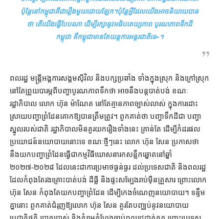
ប៉ុន្តែ​នៅ​កម្ពុជា​គឺជា​រឿង​មួយ​ដោយឡែក​។​ប៉ុន្តែ​អ្វី​ដែល​យើង​អាច​និយាយ​បាន​
ថា តើ​យើង​ធ្វើ​បែប​ណា ដើម្បី​រក្សា​នូវ​អធិបតេយ្យភាព បូរណភាព​ទឹកដី​
កម្ពុជា គឺ​កម្ពុជា​មានតែ​យន្តការ​អន្តរជាតិ​ទេ
»។
ពលរដ្ឋ មន្ត្រី​អង្គការ​សង្គម​ស៊ីវិល និង​បក្ស​ប្រឆាំង ទាំង​ក្នុងស្រុក និង​ក្រៅ​ស្រុក
នៅតែ​ព្រួយបារម្ភ​ពី​បញ្ហា​បូរណភាព​ទឹក​ថា អាច​នឹង​បន្ត​បាត់បង់ ខណៈ​
រដ្ឋាភិបាល លោក ហ៊ុន ម៉ាណែត នៅតែ​គ្មាន​ភាព​ច្បាស់លាស់ ក្នុង​ការ​ដោះ
ស្រាយ​បញ្ហា​ព្រំដែន​គោក​ឱ្យ​បាន​ត្រឹមត្រូវ។ ពួកគាត់​ថា បញ្ហា​ទឹកដី​ជា បញ្ហា​
ស្នូល​របស់​ជាតិ រដ្ឋាភិបាល​មិន​គួរ​យក​រឿង​ទាំងនេះ គ្រាន់តែ ដើម្បី​កំដរ​ផល
ប្រយោជន៍​នយោបាយ​នោះ​ទេ ខណៈ​ថ្មីៗ​នេះ លោក ហ៊ុន សែន ប្រកាស​ថា
នឹង​យក​បញ្ហា​ព្រំដែន​ធ្វើជា​កម្មវិធី​ឃោសនា​រក​សន្លឹកឆ្នោត​នៅ​ឆ្នាំ​
២០២៧-២០២៨ ដែល​នេះ​ជា​ការ​ប្រមាថ​ធ្ងន់ធ្ងរ ដល់​ប្រទេសជាតិ និង​ពលរដ្ឋ​
ដែល​កំពុងតែ​រងគ្រោះ​បាត់បង់ ដីធ្លី និង​ផ្ទះសម្បែង​រាប់​ម៉ឺន​គ្រួសារ ព្រោះ​លោក
ហ៊ុន សែន កំពុងតែ​យក​បញ្ហា​ព្រំដែន ដើម្បី​កេង​ចំណេញ​នយោបាយ​។ ទន្ទឹម
គ្នា​នោះ ពួកគាត់​ជំរុញ​ឱ្យ​លោក ហ៊ុន សែន គួរតែ​បញ្ឈប់​នូវ​នយោបាយ​
ប្រជាភិថុតិ បោកប្រាស់ និង​គំរាមកំហែង​ចាប់​ពលរដ្ឋ​ដាក់គុក ព្រោះ​ប្រទេស