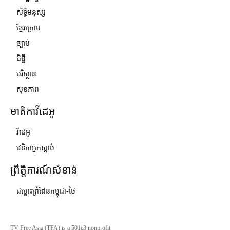
សិទ្ធិមនុស្ស
ខ្មែរក្រោម
ច្បាប់
ដីធ្លី
បរិស្ថាន
សុខភាព
មាតិកាវីដេអូ
វីដេអូ
វេទិកាអ្នកស្ដាប់
ព្រឹត្តិការណ៍សំខាន់
ជម្លោះព្រំដែនកម្ពុជា-ថៃ
TV Free Asia (TFA) is a 501c3 nonprofit