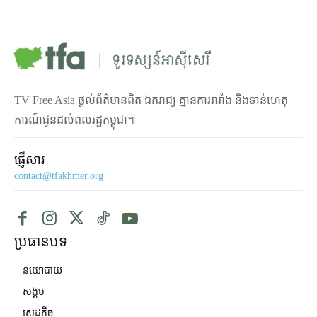
TV Free Asia ផ្ដល់ព័ត៌មានពិត ឯករាជ្យ គ្មានការរារាំង និងទាន់ហេតុ
ការណ៍ជូនដល់ពលរដ្ឋកម្ពុជា៕
ផ្ញើសារ
contact@tfakhmer.org
ប្រធានបទ
នយោបាយ
សង្គម
សេដ្ឋកិច្ច