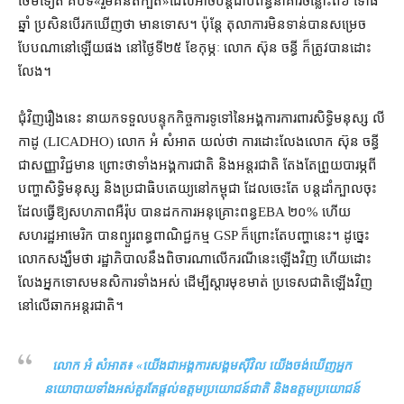
ថែមទៀត គឺ​បទ​«​រួមគំនិត​ក្បត់​»​ដែល​អាច​បន្ត​ជាប់ពន្ធនាគារ​ចន្លោះ​ពី​៦ ទៅ​៨​
ឆ្នាំ ប្រសិនបើ​រក​ឃើញ​ថា មានទោស​។ ប៉ុន្តែ តុលាការ​មិន​ទាន់​បាន​សម្រេច​
បែប​ណា​នៅឡើយ​ផង នៅ​ថ្ងៃទី២៥ ខែ​កុម្ភៈ លោក ស៊ុន ចន្ធី ក៏​ត្រូវ​បាន​ដោះ
លែង។
ជុំវិញ​រឿង​នេះ នាយក​ទទួលបន្ទុក​កិច្ចការ​ទូទៅ​នៃ​អង្គការ​ការពារ​សិទ្ធិមនុស្ស លី
កាដូ (LICADHO) លោក អំ សំអាត យល់​ថា ការ​ដោះលែង​លោក ស៊ុន ចន្ធី
ជា​សញ្ញា​វិជ្ជមាន ព្រោះថា​ទាំង​អង្គការ​ជាតិ និង​អន្តរជាតិ តែងតែ​ព្រួយបារម្ភ​ពី
បញ្ហា​សិទ្ធិមនុស្ស និង​ប្រជាធិបតេយ្យ​នៅ​កម្ពុជា ដែល​ចេះតែ បន្ត​ដាំ​ក្បាល​ចុះ
ដែល​ធ្វើ​ឱ្យ​សហភាព​អឺរ៉ុប បាន​ដក​ការ​អនុគ្រោះ​ពន្ធ​EBA ២០% ហើយ
សហរដ្ឋអាមេរិក បាន​ព្យួរ​ពន្ធ​ពាណិជ្ជកម្ម GSP ក៏​ព្រោះតែ​បញ្ហា​នេះ។ ដូច្នេះ
លោក​សង្ឃឹម​ថា រដ្ឋាភិបាល​នឹង​ពិចារណា​លើ​ករណីនេះ​ឡើងវិញ ហើយ​ដោះ
លែង​អ្នកទោស​មនសិការ​ទាំង​អស់ ដើម្បី​ស្ដារ​មុខមាត់ ប្រទេសជាតិ​ឡើងវិញ
នៅ​លើ​ឆាក​អន្តរជាតិ។
លោក អំ សំអាត៖ «
យើង​ជា​អង្គការ​សង្គម​ស៊ីវិល យើង​ចង់​ឃើញ​អ្នក
នយោបាយ​ទាំងអស់​គួរតែ​ផ្ដល់​ឧត្ដម​ប្រយោជន៍​ជាតិ និង​ឧត្ដម​ប្រយោជន៍​