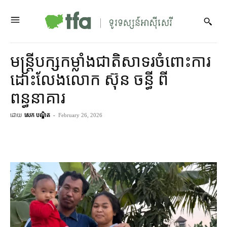
មន្ត្រី​បក្ស​កម្លាំង​ជាតិ​សាទរ​ចំពោះ​ការ​
ដោះលែង​លោក ស៊ុន ចន្ធី ពី​
ពន្ធនាគារ
ដោយ
សេក បណ្ឌិត
-
February 26, 2026