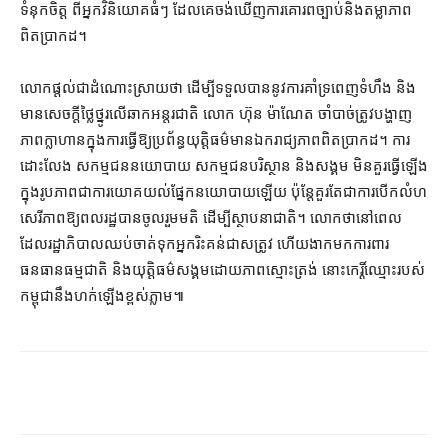
ទំនុកចិត្ត ពី​អ្នក​វិនិយោគ​ធំៗ ដែល​គេ​ចង់​ឃើញ​ការគោរព​ច្បាប់​និង​តម្លាភាព​
ពិតប្រាកដ។
លោក​ផ្ដល់​ជា​ដំណោះស្រាយ​ថា ដើម្បី​ទទួល​បាន​នូវ​ការ​គាំទ្រ​ពេញទំហឹង និង​
មាន​សេចក្ដីថ្លៃថ្នូរ​លើ​ឆាក​អន្តរជាតិ លោក ហ៊ុន ម៉ាណែត ចាំបាច់​ត្រូវ​បង្ហាញ​
ភាព​ក្លាហាន​ក្នុង​ការ​ធ្វើ​ឱ្យ​ប្រព័ន្ធ​យុត្តិធម៌​មាន​ឯករាជ្យ​ភាព​ពិតប្រាកដ​។ ការ​
ដោះលែង សកម្មជន​នយោបាយ សកម្មជន​បរិស្ថាន និង​សង្គម មិន​គួរ​ធ្វើឡើង​
ក្នុង​រូបភាព​ជា​ការ​យោគយល់​ផ្នែក​នយោបាយ​ឡើយ ប៉ុន្តែ​គួរតែ​ជា​ការ​បើក​លំហ​
សេរីភាព​ឱ្យ​ពលរដ្ឋ​បាន​ចូលរួម​មតិ ដើម្បី​ស្ថាបនា​ជាតិ។ លោក​ថា​នៅ​ពេល​
ដែល​រដ្ឋាភិបាល​ឈប់​ចាត់ទុក​អ្នក​រិះគន់​ជាស​ត្រូវ ហើយ​ងាក​មក​ការពារ​
ធនធានធម្មជាតិ និង​យុត្តិធម៌​សង្គម​ដោយ​ភាពស្មោះត្រង់ នោះ​កេរ្តិ៍ឈ្មោះ​របស់​
កម្ពុជា​នឹង​ហក់​ឡើង​ខ្ពស់​ភ្លាម៕