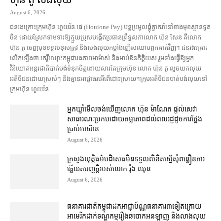
August 6, 2026
ជនរងគ្រោះ​ក្រុមហ៊ុន ហួយវ័ន ផេ (Houione Pay) បន្ត​ប្រមូល​ផ្ដុំគ្នា​តវ៉ា​នៅ​ខាងមុខ​ស្ថានទូត​
ចិន ដោយ​ស្រែក​ទាមទារ​ឱ្យ​ក្មួយប្រុស​បង្កើត​ប្រធាន​ព្រឹទ្ធសភា​លោក ហ៊ុន សែន គឺ​លោក
ហ៊ុន តូ ចេញមុខ​ទទួលខុសត្រូវ និង​សង​លុយ​កម្លាំង​ញើស​ឈាម​ពួកគាត់​វិញ​។ ជនរងគ្រោះ​
លើកឡើង​ថា កេរ្តិ៍ឈ្មោះ​កម្ពុជា​រង​ភាព​អាម៉ាស់ និង​អាប់ឱន​កិត្តិយស រួម​ទាំង​ធ្វើ​ឱ្យ​អ្នក​
វិនិយោគ​អន្តរជាតិ​បាត់បង់​ទំនុកចិត្ត​ដោយសារតែ​ក្រុមហ៊ុន លោក ហ៊ុន តូ លួច​យក​លុយ​
អតិថិជន​ដោយ​ស្រស់ៗ និង​គ្មាន​អាជ្ញាធរ​អើពើ​ដោះស្រាយ។ក្រុម​អតិថិជន​បាត់បង់​លុយ​នៅ​
ក្រុមហ៊ុន ហួយវ័ន...
អ្នកឃ្លាំមើល​ចង់​ឃើញ​លោក ហ៊ុន ម៉ាណែត ផ្ដល់​សេវា​
សាធារណៈ​ប្រកបដោយ​តម្លាភាព​ដល់​ពលរដ្ឋ​ដូច​ការ​ថ្លែង​
ប្រាប់​អាស៊ាន
August 6, 2026
ក្រសួងយុត្តិធម៌​បដិសេធ​មិន​ទទួល​លិខិត​ស្នើសុំ​ពន្លឿន​ការ​
ឆ្លើយតប​ញត្តិ​របស់​លោក រ៉ុង ឈុន
August 6, 2026
ធនាគារជាតិ​កម្ពុជា​ដក​អាជ្ញាប័ណ្ណ​ធនាគារ​៣​​ទៀត​ក្រោយ​
អាមេរិក​ដាក់​ទណ្ឌកម្ម​​រឿង​ឆបោក​អនឡាញ និង​លាងលុយ