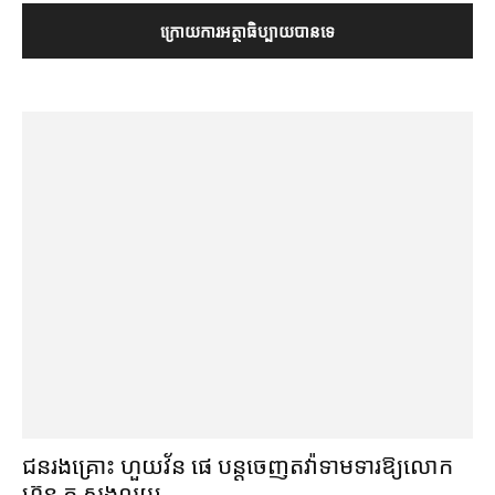
ជនរងគ្រោះ ហួយវ័ន ផេ បន្ត​ចេញ​តវ៉ា​ទាមទារ​ឱ្យ​លោក
ហ៊ុន តូ សង​លុយ