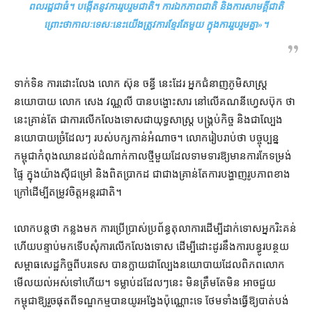
ពលរដ្ឋ​ជាធំ​។ បង្កើត​នូវ​ការ​រូប​រួម​ជាតិ​។ ការ​ឯកភាព​ជាតិ និង​ការ​សាមគ្គី​ជាតិ
ព្រោះថា​កាលៈទេសៈ​នេះ​យើង​ត្រូវការ​ខ្មែរ​តែមួយ ក្នុង​ការ​រួបរួម​គ្នា
»។
ទាក់ទិន ការ​ដោះលែង លោក ស៊ុន ចន្ធី នេះ​ដែរ អ្នកជំនាញ​ភូមិសាស្ត្រ​
នយោបាយ លោក សេង វណ្ណលី បាន​បង្ហោះ​សារ នៅ​លើ​គណនី​ហ្វេសប៊ុក ថា
នេះ​គ្រាន់តែ ជា​ការ​លើកលែងទោស​ជា​យុទ្ធសាស្ត្រ បង្គ្រប់កិច្ច និង​ជា​ល្បែង​
នយោបាយ​ច្រំ​ដែលៗ របស់​បក្ស​កាន់អំណាច​។ លោក​រៀបរាប់​ថា បច្ចុប្បន្ន​
កម្ពុជា​កំពុង​ឈាន​ដល់​ដំណាក់កាល​ថ្មី​មួយ​ដែល​ទាមទារ​ឱ្យ​មាន​ការកែទម្រង់​
ផ្ទៃ ក្នុង​យ៉ាង​ស៊ីជម្រៅ និង​ពិតប្រាកដ ជា​ជាង​គ្រាន់តែ​ការ​បង្ហាញ​រូបភាព​ខាង
ក្រៅ​ដើម្បី​តម្រូវ​ចិត្ត​អន្តរជាតិ។
លោក​បន្ត​ថា កន្លង​មក ការប្រើប្រាស់​ប្រព័ន្ធ​តុលាការ​ដើម្បី​ដាក់ទោស​អ្នក​រិះគន់
ហើយ​បន្ទាប់មក​ទើប​សុំ​ការ​លើកលែងទោស ដើម្បី​ដោះដូរ​នឹង​ការ​បន្ធូរបន្ថយ​
សម្ពាធ​សេដ្ឋកិច្ច​ពី​បរទេស បាន​ក្លាយជា​ល្បែង​នយោបាយ​ដែល​ពិភពលោក​
មើល​យល់​អស់​ទៅ​ហើយ​។ ទម្លាប់​ដដែលៗ​នេះ មិន​ត្រឹមតែ​មិន អាច​ជួយ
កម្ពុជា​ឱ្យ​រួច​ផុត​ពី​ទណ្ឌកម្ម​បាន​យូរ​អង្វែង​ប៉ុណ្ណោះ​ទេ ថែមទាំង​ធ្វើ​ឱ្យ​បាត់បង់​