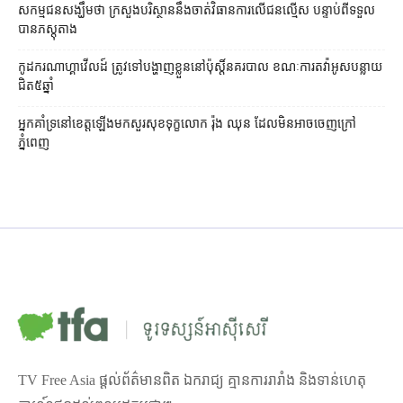
សកម្មជនសង្ឃឹមថា ក្រសួងបរិស្ថាននឹងចាត់វិធានការលើជនល្មើស បន្ទាប់ពីទទួល
បានភស្ដុតាង
កូដករណាហ្គាវើលដ៍ ត្រូវទៅបង្ហាញខ្លួននៅប៉ុស្ដិ៍នគរបាល ខណៈការតវ៉ាអូសបន្លាយ
ជិត៥ឆ្នាំ
អ្នកគាំទ្រនៅខេត្តឡើងមកសួរសុខទុក្ខលោក រ៉ុង ឈុន ដែលមិនអាចចេញក្រៅ
ភ្នំពេញ
TV Free Asia ផ្ដល់ព័ត៌មានពិត ឯករាជ្យ គ្មានការរារាំង និងទាន់ហេតុ