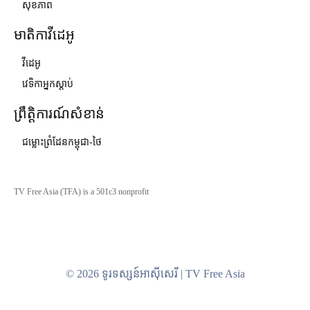
សុខភាព
មាតិកាវីដេអូ
វីដេអូ
វេទិកាអ្នកស្ដាប់
ព្រឹត្តិការណ៍សំខាន់
ជម្លោះព្រំដែនកម្ពុជា-ថៃ
TV Free Asia (TFA) is a 501c3 nonprofit
© 2026 ទូរទស្សន៍អាស៊ីសេរី | TV Free Asia