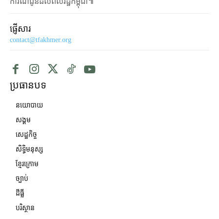
ការណ៍ជូនដល់ពលរដ្ឋកម្ពុជា៕
ផ្ញើសារ
contact@tfakhmer.org
ប្រធានបទ
នយោបាយ
សង្គម
សេដ្ឋកិច្ច
សិទ្ធិមនុស្ស
ខ្មែរក្រោម
ច្បាប់
ដីធ្លី
បរិស្ថាន