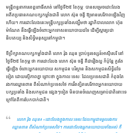
មន្ត្រី​ពន្ធនាគារ​ខេត្តពោធិ៍សាត់ នៅ​ថ្ងៃទី​២៥ ខែ​កុម្ភៈ បាន​សម្រេច​ដោះលែង
អតីត​ប្រធាន​គណបក្ស​កម្លាំង​ជាតិ លោក ស៊ុន ច​ន្ធី ឱ្យ​មាន​សេរីភាព​ឡើងវិញ​
ហើយ។ ការ​ដោះលែង​នេះ​មន្ត្រី​បក្ស​ប្រឆាំង​សង្ឃឹមថា រដ្ឋាភិបាល​លោក ហ៊ុន
ម៉ាណែត នឹង​ធ្វើ​ឡើង​ចំពោះ​អ្នក​ទោស​នយោបាយ​ដទៃ ដើម្បី​ស្ដារ​ប្រជា
ធិបតេយ្យ និង​សិទ្ធិមនុស្ស​នៅ​កម្ពុជា។
ទីប្រឹក្សា​គណបក្ស​កម្លាំង​ជាតិ លោក រ៉ុង ឈុន ប្រាប់​ទូរទស្សន៍​អាស៊ីសេរី នៅ​
ថ្ងៃទី​២៥ ខែកុម្ភៈ​ថា ការ​ដោះលែង លោក ស៊ុន ចន្ធី គឺជា​រឿង​ល្អ ក៏ប៉ុន្តែ គួរតែ​
ធ្វើឡើង ចំពោះ​អ្នកនយោបាយ សកម្មជន បរិស្ថាន និង​សកម្មជន​សិទ្ធិ​ដទៃ​
ទៀត ដោយ​ស្មើភាព​គ្នា ព្រោះថា ក្នុង​កាលៈទេសៈ ដែល​ប្រទេសជាតិ កំពុងតែ​
រង​ការ​ឈ្លានពាន ពី​សំណាក់​ប្រទេស​ថៃ ការ​រឹតត្បិត​សេរីភាព​អ្នកនយោបាយ​
បក្ស​ប្រឆាំង និង​សកម្មជន ផ្សេងៗ​ទៀត មិនបាន​ចំណេញ​សម្រាប់​ជាតិ​នោះ​ទេ
ក្រៅ​តែ​ពី​ការ​បែកបាក់​ជាតិ។
លោក រ៉ុង ឈុន៖ «
ដោះលែង​ក្នុង​កាលៈទេសៈ​ដែល​កម្ពុជា​ទទួលរង​ការ
ឈ្លានពាន ពី​សំណាក់​ប្រទេស​ថៃ។ ការ​ដោះលែង​អ្នកនយោបាយ​ទាំងអស់ ក៏