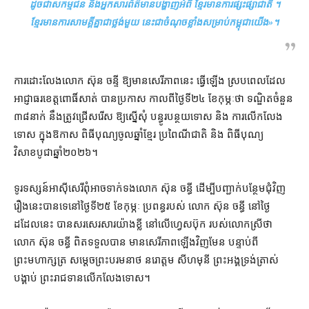
ដូចជា​សកម្មជន និង​អ្នកសារព័ត៌មាន​បង្ហាញ​អំពី ខ្មែរ​មានការ​ផ្សះផ្សា​ជាតិ ។
ខ្មែរ​មានការ​សាមគ្គី​គ្នា​ជា​ថ្លង់​មួយ នេះ​ជា​ចំណុចខ្លាំង​សម្រាប់​កម្ពុជា​យើង
»។
ការ​ដោះលែង​លោក ស៊ុន ចន្ទី ឱ្យ​មាន​សេរីភាព​នេះ ធ្វើឡើង ស្រប​ពេល​ដែល​
អាជ្ញាធរ​ខេត្ត​ពោធិ៍សាត់ បាន​ប្រកាស កាល​ពី​ថ្ងៃទី​២៤ ខែកុម្ភៈ​ថា ទណ្ឌិត​ចំនួន​
៣៨​នាក់ នឹង​ត្រូវ​ជ្រើសរើស ឱ្យ​ស្នើសុំ បន្ធូរ​បន្ថយទោស និង ការ​លើកលែង​
ទោស ក្នុង​ឱកាស ពិធីបុណ្យ​ចូលឆ្នាំ​ខ្មែរ ប្រពៃណី​ជាតិ និង ពិធីបុណ្យ​
វិសាខបូជា​ឆ្នាំ​២០២៦។
ទូរទស្សន៍​អាស៊ីសេរី​ពុំ​អាច​ទាក់ទង​លោក ស៊ុន ចន្ធី ដើម្បី​បញ្ជាក់​បន្ថែម​ជុំវិញ​
រឿង​នេះ​បានទេ​នៅ​ថ្ងៃទី​២៥ ខែកុម្ភៈ ប្រពន្ធ​របស់ លោក ស៊ុន ចន្ធី នៅ​ថ្ងៃ​
ដដែល​នេះ បាន​សរសេរ​សារ​យ៉ាង​ខ្លី នៅ​លើ​ហ្វេសប៊ុក របស់​លោក​ស្រី​ថា
លោក ស៊ុន ចន្ធី ពិត​ទទួល​បាន មាន​សេរីភាព​ឡើងវិញ​មែន បន្ទាប់ពី
ព្រះមហាក្សត្រ សម្ដេចព្រះ​បរមនាថ នរោត្តម សីហមុនី ព្រះអង្គ​ទ្រង់​ត្រាស់​
បង្គាប់ ព្រះរាជទាន​លើកលែងទោស។