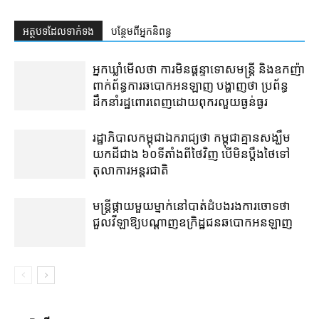
អត្ថបទ​ដែល​ទាក់ទង
បន្ថែម​ពី​អ្នកនិពន្ធ
អ្នកឃ្លាំមើល​ថា ការ​មិន​ផ្ដន្ទាទោស​មន្ត្រី និង​ឧកញ៉ា​
ពាក់ព័ន្ធ​ការ​ឆបោក​​អនឡាញ បង្ហាញ​ថា ប្រព័ន្ធ​
ដឹកនាំ​រដ្ឋ​ពោរពេញ​ដោយ​ពុករលួយ​ធ្ងន់ធ្ងរ
រដ្ឋាភិបាល​កម្ពុជា​ឯករាជ្យ​ថា កម្ពុជា​គ្មាន​សង្ឃឹម​
យក​ដី​ជាង ៦០​ទីតាំង​ពី​ថៃ​វិញ បើ​មិន​ប្ដឹង​ថៃ​ទៅ​
តុលាការ​អន្តរជាតិ
មន្ត្រី​​ផ្កាយ​មួយ​ម្នាក់​នៅ​បាត់ដំបង​រង​ការ​ចោទ​ថា
ជួល​វីឡា​ឱ្យ​បណ្ដាញ​ឧក្រិដ្ឋជន​ឆបោក​អនឡាញ