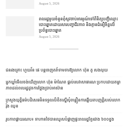
August 5, 2026
ពលរដ្ឋ​មួយចំនួន​ពុំ​សូវ​ចាប់អារម្មណ៍​ទៅ​ពិនិត្យ​បញ្ជី​ឈ្មោះ​
បោះឆ្នោត​ដោយសារ​បញ្ហា​ជីវភាព និង​គ្មាន​ជំនឿ​ចិត្ត​លើ​
ប្រព័ន្ធ​បោះឆ្នោត
August 5, 2026
ជនរងគ្រោះ ហួយវ័ន ផេ បន្ត​ចេញ​តវ៉ា​ទាមទារ​ឱ្យ​លោក ហ៊ុន តូ សង​លុយ
អ្នកឃ្លាំមើល​ចង់​ឃើញ​លោក ហ៊ុន ម៉ាណែត ផ្ដល់​សេវា​សាធារណៈ​ប្រកបដោយ​តម្លា
ភាព​ដល់​ពលរដ្ឋ​ដូច​ការ​ថ្លែង​ប្រាប់​អាស៊ាន
ក្រសួងយុត្តិធម៌​បដិសេធ​មិន​ទទួល​លិខិត​ស្នើសុំ​ពន្លឿន​ការ​ឆ្លើយតប​ញត្តិ​របស់​លោក
រ៉ុង ឈុន
រូបភាពផ្កាយរណប៖ ទាហានថៃបានឈូសបំផ្លាញផ្ទះពលរដ្ឋខ្មែរជាង ៦០០ខ្នង