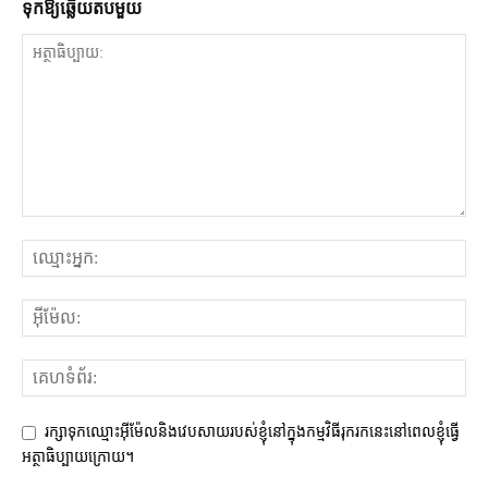
ទុក​ឱ្យ​ឆ្លើយ​តប​មួយ
រក្សាទុកឈ្មោះអ៊ីម៉ែលនិងវេបសាយរបស់ខ្ញុំនៅក្នុងកម្មវិធីរុករកនេះនៅពេលខ្ញុំធ្វើ
អត្ថាធិប្បាយក្រោយ។