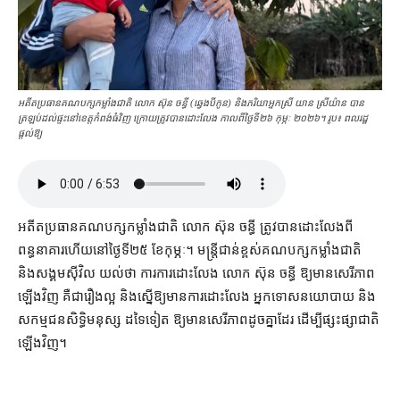
អតីតប្រធានគណបក្សកម្លាំងជាតិ លោក ស៊ុន ចន្ធី (ឆ្វេងបីកូន) និងភរិយាអ្នកស្រី យាន ស្រីយ៉ាន បាន
ត្រឡប់ដល់ផ្ទះនៅខេត្ត​កំពង់ធំវិញ ក្រោយត្រូវបាន​ដោះលែង កាលពីថ្ងៃទី២៦ កុម្ភៈ ២០២៦។ រូប៖ ពលរដ្ឋ
ផ្ដល់ឱ្យ
អតីត​ប្រធាន​គណបក្ស​កម្លាំង​ជាតិ លោក ស៊ុន ចន្ធី ត្រូវ​បាន​ដោះលែង​ពី​
ពន្ធនាគារ​ហើយ​នៅ​ថ្ងៃទី​២៥ ខែ​កុម្ភៈ។ មន្ត្រីជាន់ខ្ពស់​គណបក្ស​កម្លាំង​ជាតិ
និង​សង្គម​ស៊ីវិល យល់​ថា ការ​ការ​ដោះលែង លោក ស៊ុន ចន្ធី ឱ្យ​មាន​សេរីភាព​
ឡើងវិញ គឺជា​រឿង​ល្អ និង​ស្នើ​ឱ្យ​មានការ​ដោះលែង អ្នក​ទោស​នយោបាយ និង​
សកម្មជន​សិទ្ធិមនុស្ស ដទៃទៀត ឱ្យ​មាន​សេរីភាព​ដូចគ្នា​ដែរ ដើម្បី​ផ្សះផ្សា​ជាតិ​
ឡើងវិញ។