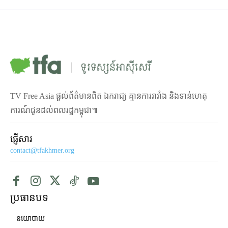
TV Free Asia ផ្ដល់ព័ត៌មានពិត ឯករាជ្យ គ្មានការរារាំង និងទាន់ហេតុ
ការណ៍ជូនដល់ពលរដ្ឋកម្ពុជា៕
ផ្ញើសារ
contact@tfakhmer.org
ប្រធានបទ
នយោបាយ