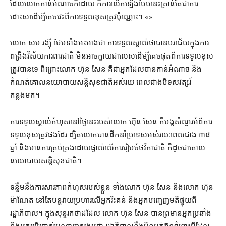
ដែល​លោក​កាន់អំណាច​ក៏ដោយ ក៏​ការ​លើកឡើង​បែបនេះ​គ្រាន់តែ​ជា​ការ​
ដោះសា​ដើម្បី​គេចវេះ​ពី​ការទទួលខុសត្រូវ​ប៉ុណ្ណោះ។ «»
លោក សម រង្ស៊ី ថែមទាំង​អះអាង​ថា ការ​ទទួល​ស្គាល់ថា​បាន​បរាជ័យ​ក្នុង​ការ​
ពង្រឹង​វិស័យ​ការពារ​ជាតិ មិនអាច​ក្លាយជា​លេស​ដើម្បី​គេច​ផុត​ពី​ការទទួលខុស
ត្រូវ​បាន​ទេ ពីព្រោះ​លោក ហ៊ុន សែន គឺជា​អ្នក​ដែល​បាន​កាន់អំណាច និង​
កំណត់​គោលនយោបាយ​សន្តិសុខ​ជាតិ​អស់​រយៈពេល​ជាង​បី​ទសវត្សរ៍​
កន្លងមក។
ការ​ទទួលស្គាល់​កំហុស​នៅថ្ងៃ​នេះ​របស់​លោក ហ៊ុន សែន ក៏​បង្ក​សំណួរ​អំពី​ការ
ទទួលខុសត្រូវ​ផង​ដែរ ដ្បិត​លោក​បាន​ដឹកនាំ​ប្រទេស​អស់​រយៈពេល​ជាង ៣៨
ឆ្នាំ និង​មានការ​គ្រប់គ្រង​ដោយ​ផ្ទាល់​លើ​ការរៀបចំ​ថវិកាជាតិ ក៏ដូចជា​គោល
នយោបាយ​សន្តិសុខ​ជាតិ។
ទន្ទឹមនឹង​ការ​សារភាព​កំហុស​របស់​ខ្លួន ទាំង​លោក ហ៊ុន សែន និង​លោក ហ៊ុន
ម៉ាណែត នៅតែ​បន្ត​វាយប្រហារ​លើ​អ្នក​រិះគន់ និង​អ្នក​បញ្ចេញ​មតិផ្ទុយ​ពី​
រដ្ឋាភិបាល​។ ក្នុង​សុន្ទរកថា​ដដែល លោក ហ៊ុន សែន បាន​ព្រមាន​អ្នកប្រឆាំង