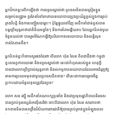
អ្នកវិភាគ​ខ្លះ​លើកឡើង​ថា ការ​ទទួលស្គាល់​ថា ប្រទេស​មិនបាន​ត្រៀមខ្លួន​
សម្រាប់​សង្គ្រាម គួរតែ​នាំទៅរក​គោលនយោបាយ​ប្រុងប្រយ័ត្ន​ខ្ពស់​ក្នុង​ការ​គ្រប់
គ្រង​វិបត្តិ និង​ការ​បញ្ចៀស​ជម្លោះ​។ ប៉ុន្តែ​ផ្ទុយទៅវិញ មេដឹកនាំ​ជាន់ខ្ពស់​បាន​
បន្ត​ប្រើ​សុន្ទរកថា​ជាតិនិយម​ខ្លាំងៗ និង​ការ​គំរាម​ឆ្លើយតប ដែល​អ្នក​រិះគន់​មួយ
ចំនួន​យល់ថា បាន​រួម​ចំណែក​ធ្វើ​ឱ្យ​បរិយាកាស​នយោបាយ និង​សន្តិសុខ​
កាន់តែ​តានតឹង​។​
អ្នក​រិះគន់​ខ្លះ​ក៏​ចោទសួរ​ផង​ដែរ​ថា បើ​លោក ហ៊ុន សែន ពិតជា​ដឹង​ថា កម្ពុជា​
ខ្វះ​សមត្ថភាព​យោធា និង​ទទួល​ស្គាល់​ថា នេះ​ជា​កំហុស​របស់​ខ្លួន ហេតុអ្វី​
បានជា​លោក​ប្រើប្រាស់​សុន្ទរកថា និង​សកម្មភាព​នយោបាយ​ដែល​អាច​ជំរុញ​ឱ្យ​
មាន​ការ​ប្រឈម​មុខ​ជាមួយ​ប្រទេសជិតខាង​? តើ​នេះ​ជា​ការ​សម្រេចចិត្ត​
ប្រកបដោយ​ទំនួល​ខុសត្រូវ​ដែរឬទេ?
លោក សម រង្ស៊ី មេដឹកនាំ​គណបក្សប្រឆាំង និង​ជា​ប្រមុខ​រដ្ឋាភិបាល​និរទេស
បាន​ប្រាប់​ទូរទស្សន៍​អាស៊ីសេរី​ថា ទោះបីជា​លោក ហ៊ុន សែន សារភាព​ថា
ខកខាន​មិនបាន​ពង្រឹង​វិស័យ​ការពារ​ជាតិ​ឱ្យ​បាន​គ្រប់គ្រាន់​ក្នុង​អំឡុង​ពេល​