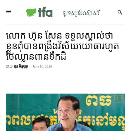
លោក ហ៊ុន សែន ទទួលស្គាល់​ថា
ខ្លួន​ពុំ​បាន​ពង្រឹង​វិស័យ​យោធា​រហូត​
ថៃ​ឈ្លានពាន​ទឹកដី
ដោយ
ជុន ច័ន្ទបុត្រ
-
June 10, 2026