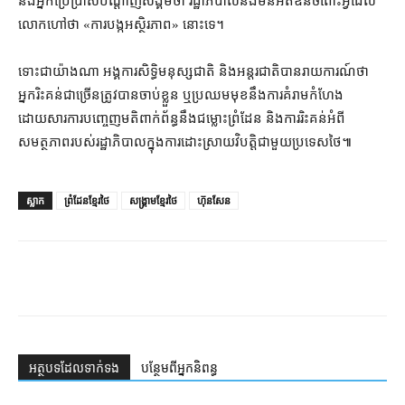
និង​អ្នកប្រើប្រាស់​បណ្ដាញ​សង្គម​ថា រដ្ឋាភិបាល​នឹង​មិន​អត់ឱន​ចំពោះ​អ្វី​ដែល​
លោក​ហៅថា «​ការ​បង្ក​អស្ថិរភាព​» នោះ​ទេ​។​
ទោះជា​យ៉ាងណា អង្គការសិទ្ធិមនុស្ស​ជាតិ និង​អន្តរជាតិ​បាន​រាយការណ៍​ថា
អ្នក​រិះគន់​ជាច្រើន​ត្រូវ​បាន​ចាប់ខ្លួន ឬ​ប្រឈមមុខ​នឹង​ការ​គំរាមកំហែង
ដោយសារ​ការ​បញ្ចេញមតិ​ពាក់ព័ន្ធ​នឹង​ជម្លោះព្រំដែន និង​ការរិះគន់​អំពី​
សមត្ថភាព​របស់​រដ្ឋាភិបាល​ក្នុង​ការ​ដោះស្រាយ​វិបត្តិ​ជាមួយ​ប្រទេស​ថៃ៕
ស្លាក
ព្រំដែនខ្មែរថៃ
សង្គ្រាមខ្មែរថៃ
ហ៊ុនសែន
អត្ថបទ​ដែល​ទាក់ទង
បន្ថែម​ពី​អ្នកនិពន្ធ