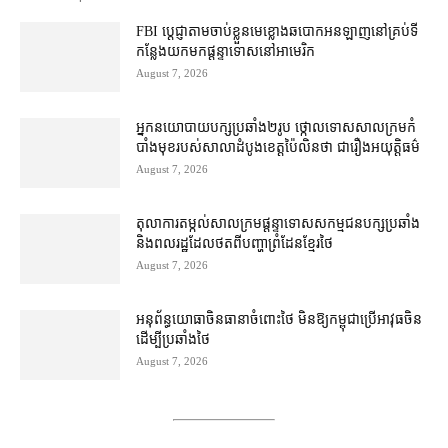
FBI ប្ដេជ្ញា​តាម​ចាប់ខ្លួន​មេខ្លោង​ឆបោក​អនឡាញ​នៅ​គ្រប់​ទី
កន្លែង​យក​មក​ផ្ដន្ទាទោស​នៅ​អាមេរិក
August 7, 2026
អ្នកនយោបាយ​បក្ស​ប្រឆាំង​២​រូប ថ្កោលទោស​សាលក្រម​កំ
បាំងមុខ​របស់​សាលាដំបូង​ខេត្ត​ប៉ៃលិន​ថា ជា​រឿង​អយុត្តិធម៌
August 7, 2026
តុលាការ​តម្កល់​សាលក្រម​ផ្ដន្ទាទោស​សកម្មជន​បក្ស​ប្រឆាំង​
និង​ពលរដ្ឋ​ដែល​ថត​ពី​បញ្ហា​ព្រំដែន​ខ្មែរ​ថៃ
August 7, 2026
អនុព័ន្ធយោធា​ចិន​ធានា​ចំពោះ​ថៃ មិន​ឱ្យ​កម្ពុជា​ប្រើ​អាវុធ​ចិន​
ដើម្បី​ប្រឆាំង​ថៃ ​
August 7, 2026