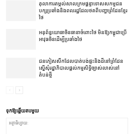
តុលាការ​តម្កល់​សាលក្រម​ផ្ដន្ទាទោស​សកម្មជន​
បក្ស​ប្រឆាំង​និង​ពលរដ្ឋ​ដែល​ថត​ពី​បញ្ហា​ព្រំដែន​ខ្មែរ​
ថៃ
អនុព័ន្ធយោធា​ចិន​ធានា​ចំពោះ​ថៃ មិន​ឱ្យ​កម្ពុជា​ប្រើ​
អាវុធ​ចិន​ដើម្បី​ប្រឆាំង​ថៃ ​
ជនភៀសសឹក​ដែល​បាត់បង់​ផ្ទះ​និង​ដី​នៅ​ព្រំដែន​
ស្នើសុំ​រដ្ឋាភិបាល​ផ្តល់​កម្មសិទ្ធិ​ច្បាស់លាស់​នៅ​
តំបន់​ថ្មី
ទុក​ឱ្យ​ឆ្លើយ​តប​មួយ