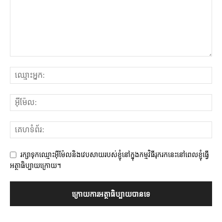
រក្សាទុកឈ្មោះអ៊ីម៉ែលនិងវេបសាយរបស់ខ្ញុំនៅក្នុងកម្មវិធីរុករកនេះនៅពេលខ្ញុំធ្វើ
អត្ថាធិប្បាយក្រោយ។