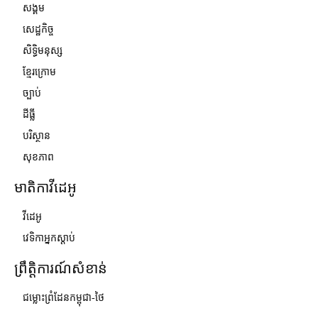
សង្គម
សេដ្ឋកិច្ច
សិទ្ធិមនុស្ស
ខ្មែរក្រោម
ច្បាប់
ដីធ្លី
បរិស្ថាន
សុខភាព
មាតិកាវីដេអូ
វីដេអូ
វេទិកាអ្នកស្ដាប់
ព្រឹត្តិការណ៍សំខាន់
ជម្លោះព្រំដែនកម្ពុជា-ថៃ