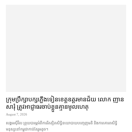
ក្រុមប្រឹក្សា​បក្ស​ភ្លើងទៀន​ខេត្ត​ឧត្ដរមានជ័យ លោក ញាន
សារុំ ត្រូវ​អាជ្ញាធរ​ចាប់ខ្លួន​គ្មាន​មូលហេតុ
August 7, 2026
សង្គម​ស៊ីវិល ព្រួយបារម្ភ​អំពី​ការ​រឹតត្បិត​សិទ្ធិ​នយោបាយ​បញ្ចេញមតិ និង​ការគោរព​សិទ្ធិ
មនុស្ស​នៅ​កម្ពុជា​កាន់តែ​រួម​តូច។