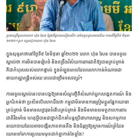
ប្រធានព្រឹទ្ធសភា​លោក ហ៊ុន សែន ថ្លែងពីជួបជនភៀសសឹក​ នៅខេត្ត​បន្ទាយមានជ័យ កាលពីថ្ងៃទី៩ មិថុនា
២០២៦។ រូប៖ ហ្វេសប៊ុកលោក ហ៊ុន សែន
ក្នុង​សុន្ទរកថា​នៅ​ថ្ងៃទី​៩ ខែមិថុនា ឆ្នាំ​២០២៦ លោក ហ៊ុន សែន បាន​ទទួល
ស្គាល់​ថា ការ​មិន​បាន​រៀបចំ និង​ពង្រឹង​វិស័យ​ការពារ​ជាតិ​ឱ្យ​បាន​គ្រប់គ្រាន់
គឺជា​កំហុស​របស់​លោក​ផ្ទាល់ ក្នុង​អំឡុង​ពេល​ដែល​លោក​កាន់អំណាច​ជា​
នាយករដ្ឋមន្ត្រី​អស់​រយៈពេល​ជាច្រើន​ទសវត្សរ៍។
ការ​ទទួល​ស្គាល់​នេះ​បាន​បង្ក​ឱ្យ​មាន​សំណួរ​ថ្មី​ពី​សំណាក់​អ្នកសង្កេតការណ៍ និង​
អ្នក​រិះគន់​ថា ប្រសិនបើ​លោក​ដឹង​ថា កម្ពុជា​មិន​មាន​ការ​ត្រៀមខ្លួន​ផ្នែក​យោធា​
គ្រប់គ្រាន់ មិន​មាន​សព្វាវុធ​ទំនើប​គ្រប់គ្រាន់ និង​មិន​មាន​សមត្ថភាព​ការពារ​
ជាតិ​រឹងមាំ​ទេ ហេតុអ្វី​បានជា​ថ្នាក់ដឹកនាំ​បន្ត​ប្រើ​វោហា​សាស្ត្រ និង​សកម្មភាព​
នយោបាយ​ដែល​អាច​បង្កើន​ភាព​តានតឹង និង​ជំរុញ​ឱ្យ​ស្ថានការណ៍​ព្រំដែន​
ឈាន​ទៅ​រក​ការ​ប្រឈមមុខ​ដាក់គ្នា​កាន់តែ​ខ្លាំង?