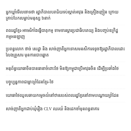
អ្នកឃ្លាំមើលចោទថា រដ្ឋាភិបាលបរាជ័យទប់ស្កាត់អាវុធ និងគ្រឿងញៀន ក្រោយ
គ្រាប់បែកសម្លាប់មនុស្ស ៦នាក់
ពលរដ្ឋខ្មែរ-អាមេរិកាំងធ្វើបាតុកម្ម ទាមទារស្ដារប្រជាធិបតេយ្យ និងបញ្ចប់ឧក្រិដ្ឋ
កម្មអនឡាញ
ប្រពន្ធ​លោក ថាច់ សេដ្ឋា និង សាច់ញាតិ​អ្នកទោស​មនសិការ​ទទូច​ឱ្យ​រដ្ឋាភិបាល​ដោះ
លែង​គ្រួសារ មុន​ការបោះឆ្នោត
អនុព័ន្ធយោធាចិនបានធានាចំពោះថៃ មិនឱ្យកម្ពុជាប្រើអាវុធចិន ដើម្បីប្រឆាំងថៃ
បច្ចុប្បន្នភាពជម្លោះព្រំដែនខ្មែរ-ថៃ
យោធាថៃឈូសឆាយកម្ទេចលំនៅឋានរបស់ពលរដ្ឋខ្មែរនៅតាមបណ្ដោយព្រំដែន
សាច់ញាតិអ្នកជាប់ឃុំរឿង CLV ឈរយំ និងដេកចាំមុនពន្ធនាគារ