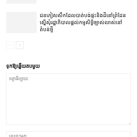
ជនភៀសសឹក​ដែល​បាត់បង់​ផ្ទះ​និង​ដី​នៅ​ព្រំដែន​
ស្នើសុំ​រដ្ឋាភិបាល​ផ្តល់​កម្មសិទ្ធិ​ច្បាស់លាស់​នៅ​
តំបន់​ថ្មី
ទុក​ឱ្យ​ឆ្លើយ​តប​មួយ