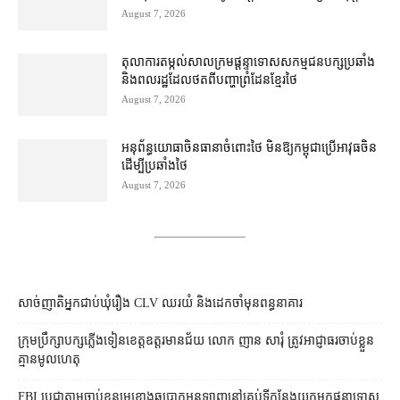
August 7, 2026
តុលាការ​តម្កល់​សាលក្រម​ផ្ដន្ទាទោស​សកម្មជន​បក្ស​ប្រឆាំង​
និង​ពលរដ្ឋ​ដែល​ថត​ពី​បញ្ហា​ព្រំដែន​ខ្មែរ​ថៃ
August 7, 2026
អនុព័ន្ធយោធា​ចិន​ធានា​ចំពោះ​ថៃ មិន​ឱ្យ​កម្ពុជា​ប្រើ​អាវុធ​ចិន​
ដើម្បី​ប្រឆាំង​ថៃ ​
August 7, 2026
សាច់ញាតិអ្នកជាប់ឃុំរឿង CLV ឈរយំ និងដេកចាំមុនពន្ធនាគារ
ក្រុមប្រឹក្សា​បក្ស​ភ្លើងទៀន​ខេត្ត​ឧត្ដរមានជ័យ លោក ញាន សារុំ ត្រូវ​អាជ្ញាធរ​ចាប់ខ្លួន​
គ្មាន​មូលហេតុ
FBI ប្ដេជ្ញា​តាម​ចាប់ខ្លួន​មេខ្លោង​ឆបោក​អនឡាញ​នៅ​គ្រប់​ទីកន្លែង​យក​មក​ផ្ដន្ទាទោស​