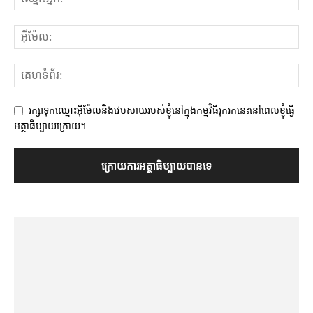
រក្សាទុកឈ្មោះអ៊ីម៉ែលនិងវេបសាយរបស់ខ្ញុំនៅក្នុងកម្មវិធីរុករកនេះនៅពេលខ្ញុំធ្វើ
អត្ថាធិប្បាយក្រោយ។