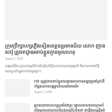
ក្រុមប្រឹក្សា​បក្ស​ភ្លើងទៀន​ខេត្ត​ឧត្ដរមានជ័យ លោក ញាន
សារុំ ត្រូវ​អាជ្ញាធរ​ចាប់ខ្លួន​គ្មាន​មូលហេតុ
August 7, 2026
សង្គម​ស៊ីវិល ព្រួយបារម្ភ​អំពី​ការ​រឹតត្បិត​សិទ្ធិ​នយោបាយ​បញ្ចេញមតិ និង​ការគោរព​សិទ្ធិ
មនុស្ស​នៅ​កម្ពុជា​កាន់តែ​រួម​តូច។
FBI ប្ដេជ្ញា​តាម​ចាប់ខ្លួន​មេខ្លោង​ឆបោក​អនឡាញ​នៅ​គ្រប់​ទី
កន្លែង​យក​មក​ផ្ដន្ទាទោស​នៅ​អាមេរិក
August 7, 2026
អ្នកនយោបាយ​បក្ស​ប្រឆាំង​២​រូប ថ្កោលទោស​សាលក្រម​កំ
បាំងមុខ​របស់​សាលាដំបូង​ខេត្ត​ប៉ៃលិន​ថា ជា​រឿង​អយុត្តិធម៌