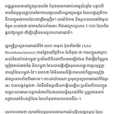
មជ្ឈដ្ឋាន​នានា​នៅក្នុង​ប្រទេស​ថៃ កំពុង​មាន​ការចាប់អារម្មណ៍​ខ្លាំង បន្ទាប់ពី​
មាន​វីដេអូ​មួយ​ត្រូវ​បាន​ចែកចាយ​ផ្សាយ​លើ​បណ្ដាញ​សង្គម ដែល​បង្ហាញ​ពី​ការ​
ដឹក​ជញ្ជូន​រថពាសដែក​ជាច្រើន​គ្រឿង​។ សារព័ត៌មាន និង​ប្រភព​យោធា​ថៃ​មួយ
ចំនួន អះអាង​ថា រថពាសដែក​ទាំងនោះ គឺជា​រថក្រោះ​ប្រភេទ T-59D ដែល​ចិន​
ផ្តល់​ឱ្យ​កម្ពុជា ដើម្បី​ពង្រឹងសមត្ថភាព​ការពារ​ជាតិ។
រដ្ឋមន្ត្រី​ក្រសួងការពារជាតិ​ថៃ លោក អាឌុល ប៊ុនថាំចារើន (Adul
Boonthamcharoen) បាន​ថ្លែង​នៅ​ថ្ងៃទី​១០ ខែមិថុនា ថា ការ​បញ្ជូន​រថក្រោះ​
របស់​ចិន​ទៅកាន់​កម្ពុជា ប្រសិនបើ​ពិតជា​កើតមានឡើង​មែន គឺជា​រឿង​កិច្ចព្រម
ព្រៀង​ចាស់​រវាង​ចិន និង​កម្ពុជា ដែល​បាន​ធ្វើឡើង​មុន​ពេល​ផ្ទុះ​ការ​ប្រយុទ្ធ​គ្នា​
តាម​ព្រំដែន​កម្ពុជា​-​ថៃ​។ លោក​ថា ថៃ​មិន​មាន​សិទ្ធិ​ហាមឃាត់​កិច្ចព្រមព្រៀង​
រវាង​ប្រទេស​ទាំងពីរ​នោះ​ទេ​។ ទោះជា​យ៉ាងណា ប្រមុខ​ក្រសួងការពារជាតិ​ថៃ​រូប​
នេះ បាន​សង្កត់ធ្ងន់​ថា «​ថៃ​នឹង​មិន​ព្រងើយកន្តើយ​ឡើយ ប្រសិនបើ​ការ​បញ្ជូន​
សម្ភារៈ​យោធា​នេះ​បង្ក​ការ​គំរាមកំហែង​ដល់​សន្តិសុខ​ជាតិ​ថៃ ឬ​ត្រូវ​បាន​ដាក់​
ពង្រាយ​នៅ​តំបន់​ព្រំដែន ដែល​កំពុង​មាន​ភាព​តានតឹង»។
លោក​អះអាង​ថា យោធា​ថៃ​ទទួល​បាន​របាយការណ៍​ស៊ើបអង្កេត​មួយ ដែល​