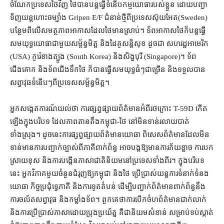
ចំណែក​ប្រទេស​ថៃ​វិញ ថៃ​បាន​បន្ត​ធ្វើ​ទំនើបកម្ម​យោធា​របស់​ខ្លួន ដោយ​បញ្ជា​
ទិញ​យន្តហោះ​ចម្បាំង Gripen E/F ជំនាន់​ថ្មី​ពី​ប្រទេស​ស៊ុយអែត​(Sweden)
បន្ថែម​ពីលើ​សមត្ថភាព​អាកាស​ដែល​ថៃ​មាន​ស្រាប់​។ ទ័ពអាកាស​ថៃ​ក៏​បន្ត​ធ្វើ​
សមយុទ្ធ​យោធា​ជាមួយ​សម្ព័ន្ធមិត្ត និង​ដៃគូ​សន្តិសុខ ដូចជា សហរដ្ឋអាមេរិក​
(USA) កូរ៉េខាងត្បូង (South Korea) និង​សិង្ហបុរី (Singapore)​។ ទ័ព
ជើងគោក និង​ទ័ពជើងទឹក​ថៃ ក៏បាន​ធ្វើ​សមយុទ្ធ​ធំៗ​ជាច្រើន និង​ទទួល​បាន​
សព្វាវុធ​ទំនើបៗ​ពី​ប្រទេស​សម្ព័ន្ធមិត្ត​។​
អ្នកសង្កេតការណ៍​យល់​ថា ការ​ផ្សព្វផ្សាយ​ព័ត៌មាន​អំពី​រថក្រោះ T-59D កើត
ឡើង​ក្នុង​បរិបទ ដែល​ភាព​តានតឹង​កម្ពុជា​-​ថៃ នៅ​មិនទាន់​រលាយ​បាត់​
ទាំងស្រុង​។ ដូចនេះ​ការ​ផ្សព្វផ្សាយ​ព័ត៌មាន​យោធា ពិសេស​ព័ត៌មាន​ដែល​មិន​
ទាន់​មាន​ការ​បញ្ជាក់​ច្បាស់​ពី​ភាគី​ពាក់ព័ន្ធ អាច​បង្ក​ឱ្យ​មាន​ការភ័យខ្លាច ការ​បក
ស្រាយ​ខុស និង​ការ​បង្កើន​ភាសាជាតិ​និយម​នៅ​ប្រទេស​ទាំងពីរ​។ ក្នុង​បរិបទ​
នេះ អ្នកវិភាគ​មួយចំនួន​ជំរុញ​ឱ្យ​កម្ពុជា និង​ថៃ ប្រើប្រាស់​យន្តការ​ទំនាក់ទំនង​
យោធា កិច្ចប្រជុំ​ទ្វេភាគី និង​ការទូត​តំបន់ ដើម្បី​បញ្ជាក់​ព័ត៌មាន​ពាក់ព័ន្ធ​នឹង​
ការ​ចល័ត​សព្វាវុធ និង​កម្លាំង​ទ័ព​។ ពួកគេ​ថា​ការ​បើកចំហ​ព័ត៌មាន​ជាក់លាក់
និង​ការប្រើប្រាស់​ភាសា​ដោយ​ប្រុងប្រយ័ត្ន គឺជា​និយម​សំខាន់ សម្រាប់​ទប់ស្កាត់​