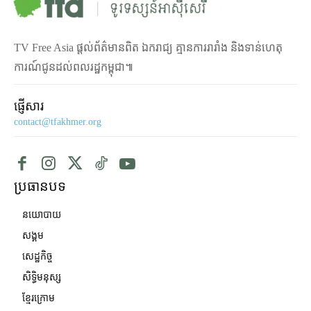
TV Free Asia ផ្ដល់ព័ត៌មានពិត ឯករាជ្យ គ្មានការរារាំង និងទាន់ហេតុ
ការណ៍ជូនដល់ពលរដ្ឋកម្ពុជា៕
ផ្ញើសារ
contact@tfakhmer.org
ប្រធានបទ
នយោបាយ
សង្គម
សេដ្ឋកិច្ច
សិទ្ធិមនុស្ស
ខ្មែរក្រោម