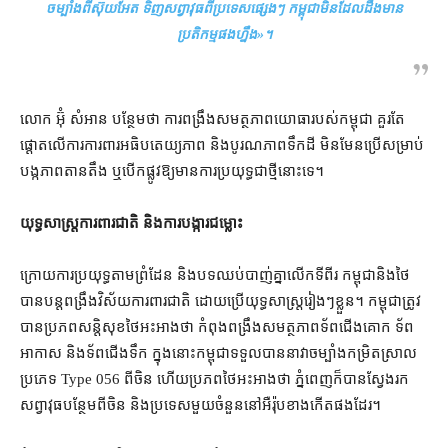
ចម្បាំង​ពី​ស៊ុយអែត ទិញ​សព្វាវុធ​ពី​ប្រទេស​ផ្សេងៗ កម្ពុជា​មិនដែល​ដឹង​មាន​
ប្រតិកម្ម​ផង​ហ្នឹង
»។
លោក អ៊ុំ សំអាន បន្ថែម​ថា កា​រពង្រឹង​សមត្ថភាព​យោធា​របស់​កម្ពុជា គួរតែ​
ផ្ដោត​លើ​ការ​ការពារ​អធិបតេយ្យភាព និង​បូរណភាព​ទឹកដី មិនមែន​ប្រើ​សម្រាប់​
បង្ក​ភាព​តានតឹង ឬ​បើកផ្លូវ​ឱ្យ​មាន​ការ​ប្រយុទ្ធ​ជាថ្មី​នោះ​ទេ។
យុទ្ធសាស្ត្រ​ការពារ​ជាតិ និង​ការ​បង្ការ​ជម្លោះ
ក្រោយ​ការ​ប្រយុទ្ធ​តាម​ព្រំដែន និង​បទ​ឈប់​បាញ់​គ្នា​លើក​ទី​ពីរ កម្ពុជា​និង​ថៃ
បាន​បន្ត​ពង្រឹង​វិស័យ​ការពារ​ជាតិ ដោយ​ប្រើ​យុទ្ធសាស្ត្រ​រៀងៗ​ខ្លួន​។ កម្ពុជា​ត្រូវ​
បាន​ប្រភព​សន្តិសុខ​ថៃ​អះអាង​ថា កំពុង​ពង្រឹងសមត្ថភាព​ទ័ពជើងគោក ទ័ព
អាកាស និង​ទ័ពជើងទឹក ក្នុង​នោះ​កម្ពុជា​ទទួល​បាន​នាវាចម្បាំង​កម្រិត​ស្រាល​
ប្រភេទ Type 056 ពី​ចិន ហើយ​ប្រភព​ថៃ​អះអាង​ថា ភ្នំពេញ​ក៏បាន​ស្វែងរក​
សព្វាវុធ​បន្ថែម​ពី​ចិន និង​ប្រទេស​មួយចំនួន​នៅ​អឺរ៉ុប​ខាងកើត​ផង​ដែរ។