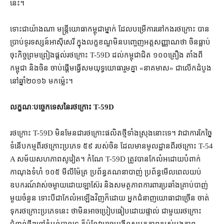
នេះ។
ទោះជា​យ៉ាងណា មន្ត្រី​យោធា​កម្ពុជា​ម្នាក់ ដែល​បម្រើការ​នៅ​កងរថក្រោះ បាន​
ប្រាប់​ទូរទស្សន៍​អាស៊ីសេរី ក្នុង​លក្ខខណ្ឌ​មិន​បញ្ចេញ​អត្តសញ្ញាណ​ថា ចិន​ធ្លាប់​
ចុះ​កិច្ចព្រមព្រៀង​ផ្ដល់​រថក្រោះ T-59D ដល់​កម្ពុជា​ជិត ១០០​គ្រឿង តាំងពី​
កម្ពុជា និង​ចិន ចាប់​ផ្ដើម​ធ្វើ​សមយុទ្ធ​យោធា​រួមគ្នា «​នាគ​មាស​» ជា​លើកដំបូង​
នៅ​ឆ្នាំ​២០១៦ មក​ម្ល៉េះ។
លក្ខណៈ​បច្ចេកទេស​នៃ​រថក្រោះ T-59D
រថក្រោះ T-59D មិនមែន​ជា​រថក្រោះ​ផលិត​ថ្មី​ទាំងស្រុង​នោះ​ទេ​។ វា​ជា​ការ​កែច្នៃ​
ទំនើបកម្ម​ពី​រថក្រោះ​ប្រភេទ ៥៩ របស់​ចិន ដែល​មាន​មូលដ្ឋាន​ពី​រថក្រោះ T-54
A សម័យ​សហភាពសូវៀត​។ កំណែ T-59D ត្រូវ​បាន​កែលំអ​ដោយ​បំពាក់​
កាណុង​ទំហំ ១០៥ មី​លី​ម៉ែត្រ ប្រព័ន្ធ​គណនា​បាញ់ ប្រព័ន្ធ​មើល​ពេលយប់
ឧបករណ៍​វាស់​ចម្ងាយ​ដោយ​ឡាស៊ែរ និង​សមត្ថភាព​ការពារ​ប្រឆាំង​គ្រាប់​បាញ់​
មួយចំនួន ទោះបីជា​កែលំអ​ឡើងវិញ​ក៏ដោយ អ្នកជំនាញ​យោធា​ជាច្រើន ចាត់
ទុក​រថក្រោះ​ប្រភេទ​នេះ ថា​មិនអាច​ប្រៀបធៀប​ដោយ​ផ្ទាល់ ជាមួយ​រថក្រោះ​