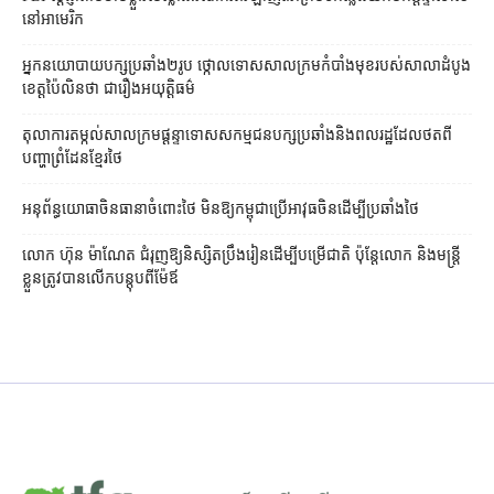
នៅ​អាមេរិក
អ្នកនយោបាយ​បក្ស​ប្រឆាំង​២​រូប ថ្កោលទោស​សាលក្រម​កំបាំងមុខ​របស់​សាលាដំបូង​
ខេត្ត​ប៉ៃលិន​ថា ជា​រឿង​អយុត្តិធម៌
តុលាការ​តម្កល់​សាលក្រម​ផ្ដន្ទាទោស​សកម្មជន​បក្ស​ប្រឆាំង​និង​ពលរដ្ឋ​ដែល​ថត​ពី​
បញ្ហា​ព្រំដែន​ខ្មែរ​ថៃ
អនុព័ន្ធយោធា​ចិន​ធានា​ចំពោះ​ថៃ មិន​ឱ្យ​កម្ពុជា​ប្រើ​អាវុធ​ចិន​ដើម្បី​ប្រឆាំង​ថៃ ​
លោក ហ៊ុន ម៉ាណែត ជំរុញ​ឱ្យ​និស្សិត​ប្រឹងរៀន​ដើម្បី​បម្រើ​ជាតិ ប៉ុន្តែ​លោក និង​មន្ត្រី​​
ខ្លួន​ត្រូវ​បាន​លើក​បន្តុប​ពី​ម៉ែឪ