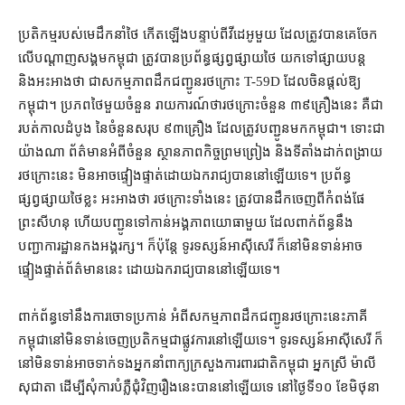
ប្រតិកម្ម​របស់​មេដឹកនាំ​ថៃ កើតឡើង​បន្ទាប់ពី​វីដេអូ​មួយ ដែល​ត្រូវ​បាន​គេ​ចែក​
លើ​បណ្ដាញ​សង្គម​កម្ពុជា ត្រូវ​បាន​ប្រព័ន្ធ​ផ្សព្វផ្សាយ​ថៃ យក​ទៅ​ផ្សាយ​បន្ត
និង​អះអាង​ថា ជា​សកម្មភាព​ដឹកជញ្ជូន​រថក្រោះ T-59D ដែល​ចិន​ផ្តល់​ឱ្យ​
កម្ពុជា​។ ប្រភព​ថៃ​មួយចំនួន រាយការណ៍​ថា​រថក្រោះ​ចំនួន ៣៩​គ្រឿង​នេះ គឺជា​
របត់​កាល​ដំបូង នៃ​ចំនួន​សរុប ៩៣​គ្រឿង ដែល​ត្រូវ​បញ្ជូន​មក​កម្ពុជា​។ ទោះជា​
យ៉ាងណា ព័ត៌មាន​អំពី​ចំនួន ស្ថានភាព​កិច្ចព្រមព្រៀង និង​ទីតាំង​ដាក់​ពង្រាយ​
រថក្រោះ​នេះ មិនអាច​ផ្ទៀងផ្ទាត់​ដោយ​ឯករាជ្យ​បាន​នៅឡើយ​ទេ​។ ប្រព័ន្ធ​
ផ្សព្វផ្សាយ​ថៃ​ខ្លះ អះអាង​ថា រថក្រោះ​ទាំងនេះ ត្រូវ​បាន​ដឹក​ចេញពី​កំពង់ផែ​
ព្រះសីហនុ ហើយ​បញ្ជូន​ទៅកាន់​អង្គភាព​យោធា​មួយ ដែល​ពាក់ព័ន្ធ​នឹង​
បញ្ជាការដ្ឋាន​កង​អង្គរក្ស​។ ក៏ប៉ុន្តែ ទូរទស្សន៍​អាស៊ីសេរី ក៏​នៅ​មិនទាន់​អាច​
ផ្ទៀងផ្ទាត់​ព័ត៌មាន​នេះ ដោយ​ឯករាជ្យ​បាន​នៅឡើយ​ទេ។
ពាក់ព័ន្ធ​ទៅ​នឹង​ការចោទប្រកាន់ អំពី​សកម្មភាព​ដឹកជញ្ជូន​រថក្រោះ​នេះ​ភាគី​
កម្ពុជា​នៅ​មិនទាន់​ចេញ​ប្រតិកម្ម​ជា​ផ្លូវការ​នៅឡើយ​ទេ​។ ទូរទស្សន៍​អាស៊ីសេរី ក៏​
នៅ​មិនទាន់​អាច​ទាក់ទង​អ្នកនាំពាក្យ​ក្រសួងការពារជាតិ​កម្ពុ​ជា អ្នកស្រី ម៉ាលី
សុជាតា ដើម្បី​សុំ​ការ​បំភ្លឺ​ជុំវិញ​រឿង​នេះ​បាន​នៅ​ឡើយ​ទេ នៅ​ថ្ងៃទី​១០ ខែ​មិថុនា​