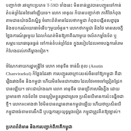
បញ្ជាក់​ថា រថក្រោះ​ប្រភេទ T-59D ទាំងនេះ មិនទាន់​ត្រូវ​បាន​បញ្ជូន​ទៅកាន់​
តំបន់​ព្រំដែន​ថៃ​នៅឡើយ​ទេ​។ លោក អាឌុល ក៏បាន​បញ្ជាក់​ថា ភាគី​ថៃ​កំពុង​
តាមដាន​យ៉ាង​ជិតស្និទ្ធ ចំពោះ​ព័ត៌មាន​ដែល​ថា​កម្ពុជា កំពុង​បង្កើន​សព្វាវុធ
និង​ឧបករណ៍​យោធា​ទំនើបៗ​មួយចំនួន​។ លោ​កថា​កម្ពុជា និង​ថៃ មាន​សេចក្ដី
ថ្លែងការណ៍​រួម​មួយ ដែល​កំណត់​មិន​ឱ្យ​ភាគី​ណាមួយ ចល័ត​កម្លាំង​ទ័ព ឬ​
សម្ភារៈ​យោធា​ធុន​ធ្ងន់ ទៅកាន់​តំបន់​ព្រំដែន ក្នុង​របៀប​ដែល​អាច​បង្ក​ការ​គំរាម
កំហែង​ដល់​ភាគី​ម្ខាង​ទៀត។
ចំណែក​នាយករដ្ឋមន្ត្រី​ថៃ លោក អានុទីន ចាន់វីរៈគុល (Anutin
Chanvirarkul) ក៏​ថ្លែង​ដែរ​ថា ការ​បញ្ជូន​រថក្រោះ​របស់​ចិន​ទៅ​ឱ្យ​កម្ពុជា គឺជា​
រឿង​រវាង​ចិន និង​កម្ពុជា ហើយ​មិនមែន​ជា​ការងារ ដែល​ថៃ​អាច​ទៅ​ជ្រៀតជ្រែក​
បាន​ឡើយ។ ទោះជា​យ៉ាងណា លោក អានុទីន បាន​ប្រើ​ភាសា​រឹងត្អឹង ដោយ​
ព្រមាន​ថា កងទ័ព​ថៃ បាន​ត្រៀមខ្លួន​រួចជាស្រេច ប្រសិនបើ​មានការ​ប៉ះទង្គិច​ជា
ថ្មី​។ លោក​អះអាង​ថា ថៃ​មិនបាន​ឈ្លានពាន​កម្ពុជា​ឡើយ ហើយ​ថា​ប្រសិនបើ​
កម្ពុជា​ចង់​ទាមទារ​ទឹកដី ឬ​បង្ក​ការ​ប្រយុទ្ធ​ម្ដងទៀត កម្ពុជា​ត្រូវ​គិត​ឱ្យ​ច្បាស់។
ប្រភព​ព័ត៌មាន និង​ការ​បញ្ជាក់​ពី​ភាគី​កម្ពុជា