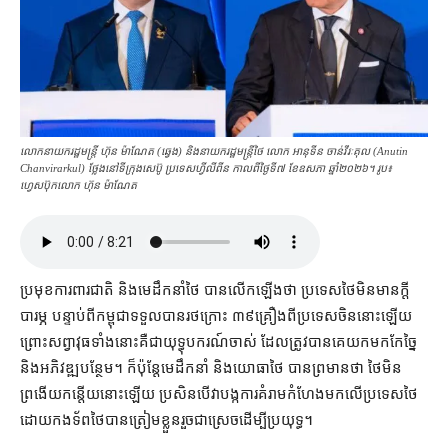
លោក​នាយករដ្ឋមន្ត្រី ហ៊ុន ម៉ាណែត (ឆ្វេង) និង​នាយករដ្ឋមន្ត្រី​ថៃ លោក អានុទីន ចាន់វីរៈគុល (Anutin
Chanvirarkul) ថ្លែង​នៅ​ទីក្រុង​សេប៊ូ ប្រទេស​ហ្វីលីពីន កាលពីថ្ងៃទី៧ ខែឧសភា ឆ្នាំ​២០២៦។ រូប៖
ហ្វេសប៊ុក​លោក ហ៊ុន ម៉ាណែត
ប្រមុខ​ការពារ​ជាតិ និង​មេដឹកនាំ​ថៃ បាន​លើកឡើង​ថា ប្រទេស​ថៃ​មិន​មាន​ក្ដី​
បារម្ភ បន្ទាប់ពី​កម្ពុជា​ទទួល​បាន​រថក្រោះ ៣៩​គ្រឿង​ពី​ប្រទេស​ចិន​នោះ​ឡើយ
ព្រោះ​សព្វាវុធ​ទាំងនោះ​គឺជា​យុទ្ធុបករណ៍​ចាស់ ដែល​ត្រូវ​បាន​គេ​យក​មក​កែច្នៃ
និង​អភិវឌ្ឍ​បន្ថែម។ ក៏ប៉ុន្តែ​មេដឹកនាំ និង​យោធា​ថៃ បាន​ព្រមាន​ថា ថៃ​មិន​
ព្រងើយកន្តើយ​នោះ​ឡើយ ប្រសិនបើ​វា​បង្ក​ការ​គំរាមកំហែង​មក​លើ​ប្រទេស​ថៃ
ដោយ​កងទ័ព​ថៃ​បាន​ត្រៀមខ្លួន​រួចជាស្រេច​ដើម្បី​ប្រយុទ្ធ។