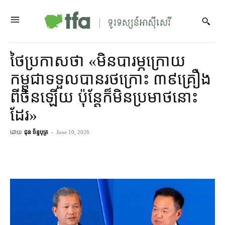
ថៃ​ប្រកាស​ថា «​មិន​បារម្ភ​ក្រោយ​
កម្ពុជា​ទទួល​បាន​រថ​ក្រោះ ៣៩​គ្រឿង​
ពី​ចិន​ឡើយ ប៉ុន្តែ​ក៏​មិន​ប្រមាថ​នោះ​
ដែរ»
ដោយ
ជុន ច័ន្ទបុត្រ
-
June 10, 2026