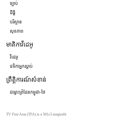
ច្បាប់
ដីធ្លី
បរិស្ថាន
សុខភាព
មាតិកាវីដេអូ
វីដេអូ
វេទិកាអ្នកស្ដាប់
ព្រឹត្តិការណ៍សំខាន់
ជម្លោះព្រំដែនកម្ពុជា-ថៃ
TV Free Asia (TFA) is a 501c3 nonprofit