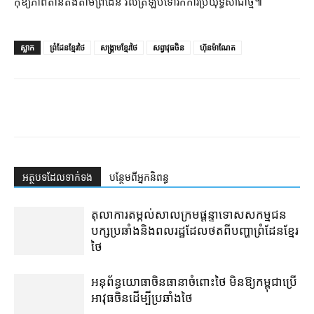
កុំឱ្យ​ភាព​តានតឹង​តាម​ព្រំដែន វិលត្រឡប់​ទៅ​រក​ការ​ប្រយុទ្ធ​សាជាថ្មី៕
ស្លាក
ព្រំដែនខ្មែរថៃ
សង្គ្រាមខ្មែរថៃ
សព្វាវុធចិន
ហ៊ុនម៉ាណែត
អត្ថបទ​ដែល​ទាក់ទង
បន្ថែម​ពី​អ្នកនិពន្ធ
តុលាការ​តម្កល់​សាលក្រម​ផ្ដន្ទាទោស​សកម្មជន​
បក្ស​ប្រឆាំង​និង​ពលរដ្ឋ​ដែល​ថត​ពី​បញ្ហា​ព្រំដែន​ខ្មែរ​
ថៃ
អនុព័ន្ធយោធា​ចិន​ធានា​ចំពោះ​ថៃ មិន​ឱ្យ​កម្ពុជា​ប្រើ​
អាវុធ​ចិន​ដើម្បី​ប្រឆាំង​ថៃ ​