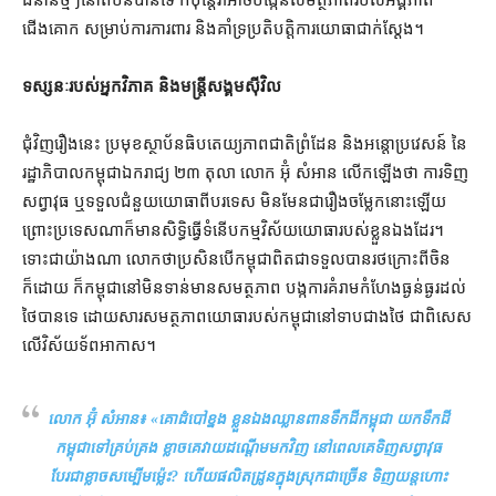
ជំនាន់​ថ្មីៗ​នៅ​តំបន់​បានទេ ក៏ប៉ុន្តែ​វា​អាច​បង្កើន​សមត្ថភាព​របស់​អង្គភាព​
ជើងគោក សម្រាប់​ការ​ការពារ និង​គាំទ្រ​ប្រតិបត្តិការ​យោធា​ជាក់ស្ដែង។
ទស្សនៈ​របស់​អ្នកវិភាគ និង​មន្ត្រី​សង្គម​ស៊ីវិល
ជុំវិញ​រឿង​នេះ ប្រមុខ​ស្ថាប័ន​ធិបតេយ្យភាព​ជាតិ​ព្រំដែន និង​អន្តោប្រវេសន៍ នៃ​
រដ្ឋាភិបាល​កម្ពុជា​ឯករាជ្យ ២៣ តុលា លោក អ៊ុំ សំអាន លើកឡើង​ថា ការទិញ​
សព្វាវុធ ឬ​ទទួល​ជំនួយ​យោធា​ពី​បរទេស មិនមែន​ជា​រឿង​ចម្លែក​នោះ​ឡើយ
ព្រោះ​ប្រទេស​ណា​ក៏​មាន​សិទ្ធិ​ធ្វើ​ទំនើប​កម្មវិស័យ​យោធា​របស់​ខ្លួនឯង​ដែរ​។
ទោះជា​យ៉ាងណា លោ​កថា​ប្រសិនបើ​កម្ពុជា​ពិតជា​ទទួល​បាន​រថក្រោះ​ពី​ចិន​
ក៏ដោយ ក៏​កម្ពុជា​នៅ​មិន​ទាន់​មាន​សមត្ថភាព បង្ក​ការ​គំរាមកំហែង​ធ្ងន់ធ្ងរ​ដល់​
ថៃ​បានទេ ដោយសារ​សមត្ថភាព​យោធា​របស់​កម្ពុជា​នៅ​ទាប​ជាង​ថៃ ជាពិសេស​
លើ​វិស័យ​ទ័ពអាកាស។
លោក អ៊ុំ សំអាន៖ «
គោ​ដំបៅ​ខ្នង ខ្លួនឯង​ឈ្លានពាន​ទឹកដី​កម្ពុជា យក​ទឹកដី​
កម្ពុជា​ទៅ​គ្រប់គ្រង ខ្លាច​គេ​វាយ​ដណ្ដើម​មកវិញ នៅពេល​គេ​ទិញ​សព្វាវុធ
បែរជា​ខ្លាច​សម្បើម​ម្ល៉េះ​? ហើយ​ផលិត​ដ្រូន​ក្នុង​ស្រុក​ជាច្រើន ទិញ​យន្តហោះ​