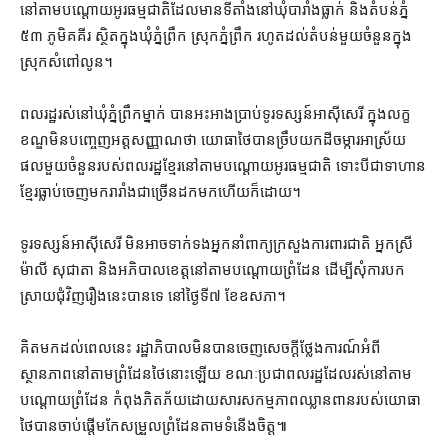
នៅ​តាម​បណ្ដោយ​អូរ​ធម្មជាតិ​ដែល​មាន​ទីតាំងនៅ​ឃុំ​បារាំង​ធ្លាក់ និង​តំបន់​ភ្នំ​
៥៣ ភូមិ​គគីរ ស្ថិត​ក្នុង​ឃុំ​ភ្នំព្រឹក ស្រុក​ភ្នំព្រឹក រហូតដល់​តំបន់​មួយចំនួន​ក្នុង​
ស្រុក​សំពៅ​លូន។
ពលរដ្ឋ​រស់នៅ​ឃុំ​ភ្នំព្រឹក​ម្នាក់ បាន​អះអាង​ប្រាប់​ទូរទស្សន៍​អាស៊ីសេរី ក្នុង​លក្ខ
ខណ្ឌ​មិន​បញ្ចេញ​អត្តសញ្ញាណ​ថា យោធា​ថៃ​បាន​ច្រឹប​យក​ដីចម្ការ​អាស្រ័យ​
ផល​មួយចំនួន​របស់​ពលរដ្ឋ​ខ្មែរ​នៅ​តាម​បណ្ដោយ​អូរ​ធម្មជាតិ ទោះបីជា​ទាហាន​
ខ្មែរ​ធ្លាប់​ចេញ​មក​រារាំង​ជាច្រើន​ដក​មក​ហើយ​ក៏ដោយ។
ទូរទស្សន៍​អាស៊ីសេរី មិនអាច​ទាក់ទង​អ្នកនាំពាក្យ​ក្រសួងការពារជាតិ អ្នកស្រី
ម៉ាលី សុជាតា និង​អភិបាលខេត្ត​នៅ​តាម​បណ្ដោយ​ព្រំដែន ដើម្បី​សុំ​ការ​បក
ស្រាយ​ជុំវិញ​រឿង​នេះ​បាន​ទេ នៅ​ថ្ងៃទី​៧ ខែ​ឧសភា។
គិត​មកដល់ពេលនេះ រដ្ឋាភិបាល​មិនបាន​ចេញ​សេចក្ដីថ្លែងការណ៍​អំពី​
ស្ថានភាព​នៅ​តាម​ព្រំដែន​ថៃ​នោះ​ឡើយ ខណៈ​ប្រជាពលរដ្ឋ​ដែល​រស់​នៅ​តាម​
បណ្ដោយ​ព្រំដែន កំពុង​ភិតភ័យ​ដោយសារ​សកម្មភាព​ឈ្លានពាន​របស់​យោធា​
ថៃ​បាន​ចាប់ផ្ដើម​កែសម្រួល​ព្រំដែន​តាម​ទំនើងចិត្ត៕