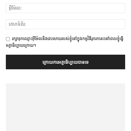
រក្សាទុកឈ្មោះអ៊ីម៉ែលនិងវេបសាយរបស់ខ្ញុំនៅក្នុងកម្មវិធីរុករកនេះនៅពេលខ្ញុំធ្វើ
អត្ថាធិប្បាយក្រោយ។