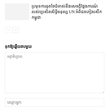
ប្រមុខ​ការទូត​ថៃ​ជំទាស់​នឹង​សេចក្ដីថ្លែងការណ៍​
របស់​ប្រេសិត​សិទ្ធិមនុស្ស UN អំពី​ជនភៀសសឹក​
កម្ពុជា
ទុក​ឱ្យ​ឆ្លើយ​តប​មួយ