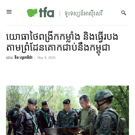
យោធា​ថៃ​ពង្រីក​កម្លាំង និង​ធ្វើ​របង​
តាម​ព្រំដែន​គោក​ជាប់​នឹង​កម្ពុជា
ដោយ
ទីន ហ្សាការីយ៉ា
-
May 8, 2026