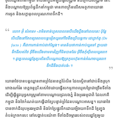
ចូល​ឈ្លានពាន​កម្ពុជា ទាំង​នៅក្នុង​អំឡុង​ធ្វើសង្គ្រាម និង​ក្រោយ​សង្គ្រាម នោះ​
នឹង​បណ្ដាល​ឱ្យ​ប្រព័ន្ធ​ដឹកនាំ​កម្ពុជា មាន​ភាព​ក្រិន​លើ​សមត្ថភាព​យោធា
ការទូត និង​សក្ដានុពល​បូរណភាព​ទឹកដី។
លោក អ៊ុំ សំអាន៖ «
​វា​មិនទាន់​ហួសពេល​ទេ​បើ​យើង​ប្ដឹង​នៅពេល​នេះ ប៉ុន្តែ​
បើ​យើង​នៅតែ​ពន្យារពេល​បន្ត​ទៀត​យូរ​ទៅ​ថៃ​នឹង​ប្រើ​យន្តការ ដេហ្វាក់តូ (De
facto ) គឺជា​ការ​កាន់កាប់​ជាក់ស្ដែង​។ មាន​ន័យថា​កាន់កាប់​យូរ​ទៅ ក្លាយជា​
ទឹកដី​របស់​ថៃ អ៊ីចឹង​យើង​ទាមទារ​វិញ​ក៏​មិនបាន​ដែរ អ៊ីចឹង​កុំ​ស៊ីពេល​យូរ​ពេក​
។ ដូច្នេះ​ពលរដ្ឋ​ខ្មែរ​ប្រសិនបើ​បណ្ដោយ​ឱ្យ​ត្រកូល​ហ៊ុន​កាន់អំណាច​យូរ​ពេក
ទឹកដី​នឹង​បាត់បង់
»។
យោធា​ថៃ​បាន​បន្ត​ឈ្លានពាន​ព្រំដែន​ខេត្ត​ប៉ៃលិន ដែល​ស្ថិត​នៅ​ជាប់​នឹង​ស្រុក​
ពោង​ណាំរ៉ន ខេត្ត​ចន្ទបុរី របស់​ថៃ​ដោយ​ធ្វើ​សកម្មភាព​ឈូស​ព្រៃ​ជាច្រើន​ទីតាំង
ដើម្បី​ធ្វើ​ផ្លូវ​យុទ្ធសាស្ត្រ​នៅ​តាម​បណ្ដោយ​ជ្រលង​ភ្នំ និង​អូរ​ធម្មជាតិ ដែល​ភាគី​
កម្ពុជា និង​ថៃ​កំណត់​យក​ធ្វើជា​ខ្សែបន្ទាត់​ព្រំដែន​បណ្ដោះអាសន្ន​។ យោធា​ថៃ​
បាន​ចាក់​ដី​លុប​អូរ​ធម្មជាតិ និង​កែប្រែ​ផ្លូវទឹក​ដោយ​ច្បិច​យក​ទឹកដី ខ្មែរ​ក្នុង​
តំបន់​ក្រចកសេះ នៅ​សង្កាត់​បរ​យ៉ាខា ទីតាំង​ដីចម្ការ​របស់​ពលរដ្ឋ​ខ្មែរ​មួយ​