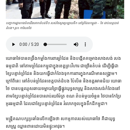
បញ្ជាការដ្ឋានកងទ័ពជើងគោកតំបន់ទី១ របស់ថៃស្ដារប្រឡាយទឹក នៅព្រំដែនកម្ពុជា – ថៃ ជាប់ខេត្ត​បាត់
ដំបង។ រូប៖ កាសែត​ថៃ
យោធា​ថៃ​បាន​ពង្រឹងកម្លាំង​ការពារ​ព្រំដែន និង​បង្កើត​គម្រោង​សាងសង់ របង​
ធម្មជាតិ នៅ​តាម​ព្រំដែន​កម្ពុជា​ក្នុង​ខេត្តព្រះវិហារ ជាច្រើន​តំបន់ ដើម្បី​ធ្វើជា
ខ្សែបន្ទាត់​ព្រំដែន និង​យក​ធ្វើជា​កំពែង​ទុក​ការពារ​ក្នុងករណី​មាន​សង្គ្រាម​។
ក្រៅ​ពី​នេះ នៅ​តំបន់​ព្រំដែន​ខេត្តបាត់ដំបង ប៉ៃលិន និង​ឧត្ដរមានជ័យ យោធា​
ថៃ បាន​បន្ត​ឈូស​ឆាយ​ទម្លាយ​ព្រៃ​ធ្វើ​ផ្លូវ​យុទ្ធសាស្ត្រ និង​សាងសង់​កំពែង​នៅ
តាម​ខ្សែបន្ទាត់​ព្រំដែន​បាន​រាប់រយ​ម៉ែត្រ ខណៈ​តំបន់​មួយចំនួន ថៃ​បាន​កែប្រែ​
អូរ​ធម្មជាតិ ដែល​ជា​ខ្សែបន្ទាត់​ព្រំដែន រំលោភ​ចូលក្នុង​ទឹកដី​កម្ពុជា។
មន្ត្រី​គណបក្សប្រឆាំង​លើកឡើង​ថា សកម្មភាព​របស់​យោធា​ថៃ គឺជា​យុទ្ធ
សាស្ត្រ ឈ្លានពាន​ដោយ​មិន​ផ្ទុះ​អាវុធ។