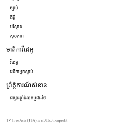
ច្បាប់
ដីធ្លី
បរិស្ថាន
សុខភាព
មាតិកាវីដេអូ
វីដេអូ
វេទិកាអ្នកស្ដាប់
ព្រឹត្តិការណ៍សំខាន់
ជម្លោះព្រំដែនកម្ពុជា-ថៃ
TV Free Asia (TFA) is a 501c3 nonprofit