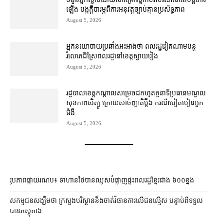
ឡើង បង្ក​ក្តី​បារម្ភ​ពី​ការអនុវត្ត​ច្បាប់​គ្មាន​ប្រសិទ្ធភាព
August 5, 2026
អ្នកនយោបាយ​ប្រឆាំង​អះអាង​ថា ពលរដ្ឋ​វៀតណាម​បន្ត​
រំលោភ​ដីស្រែ​ពលរដ្ឋ​នៅ​ខេត្តស្វាយរៀង​
August 5, 2026
រដ្ឋបាល​ខេត្ត​កណ្តាល​សម្រេច​ដកហូត​តួនាទី​ប្រធាន​មណ្ឌល​
សុខភាព​សិត្បូ ក្រោយ​សាច់ញាតិ​ប្តឹង ករណី​បៀតបៀន​​អ្នក
ជំងឺ
August 5, 2026
រូបភាពផ្កាយរណប៖ ទាហានថៃបានឈូសបំផ្លាញផ្ទះពលរដ្ឋខ្មែរជាង ៦០០ខ្នង
សកម្មជនសង្ឃឹមថា ក្រសួងបរិស្ថាននឹងចាត់វិធានការលើជនល្មើស បន្ទាប់ពីទទួល
បានភស្ដុតាង