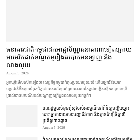
ធនាគារជាតិ​កម្ពុជា​ដក​អាជ្ញាប័ណ្ណ​ធនាគារ​៣​​ទៀត​ក្រោយ​
អាមេរិក​ដាក់​ទណ្ឌកម្ម​​រឿង​ឆបោក​អនឡាញ និង​
លាងលុយ
August 5, 2026
អ្នកឃ្លាំមើល​លើកឡើង​ថា សេដ្ឋកិច្ច​កម្ពុជា​កំពុង​ប្រឈម​ដួលរលំ ហើយ​អ្នក​វិនិយោគ​
អន្តរជាតិ​នឹង​គ្មាន​ទំនុកចិត្ត​ដោយសារតែ​ប្រព័ន្ធ​ធនាគារ​នៅ​កម្ពុជា​បង្កើត​ឡើង​សម្រាប់​ប្រើ
ប្រាស់​ជា​ឧបករណ៍​របស់​បណ្ដាញ​ឧក្រិដ្ឋជន​លាងលុយកខ្វក់។
ពលរដ្ឋ​មួយចំនួន​ពុំ​សូវ​ចាប់អារម្មណ៍​ទៅ​ពិនិត្យ​បញ្ជី​ឈ្មោះ​
បោះឆ្នោត​ដោយសារ​បញ្ហា​ជីវភាព និង​គ្មាន​ជំនឿ​ចិត្ត​លើ​
ប្រព័ន្ធ​បោះឆ្នោត
August 5, 2026
ចំនួន​អ្នក​ស្លាប់​ដោយសារ​គ្រោះថ្នាក់​ចរាចរណ៍​នៅតែ​បន្ត​កើន