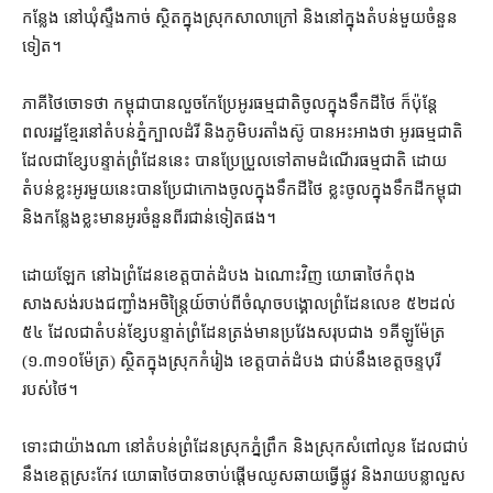
កន្លែង នៅ​ឃុំ​ស្ទឹង​កាច់ ស្ថិត​ក្នុង​ស្រុក​សាលា​ក្រៅ និង​នៅក្នុង​តំបន់​មួយ​ចំនួន​
ទៀត។
ភាគី​ថៃ​ចោទ​ថា កម្ពុជា​បាន​លួច​កែប្រែ​អូរ​ធម្មជាតិ​ចូលក្នុង​ទឹកដី​ថៃ ក៏ប៉ុន្តែ​
ពលរដ្ឋ​ខ្មែរ​នៅ​តំបន់ភ្នំ​ក្បាលដំរី និង​ភូមិ​បរតាំង​ស៊ូ បាន​អះអាង​ថា អូរ​ធម្មជាតិ​
ដែល​ជា​ខ្សែបន្ទាត់​ព្រំដែន​នេះ បាន​​ប្រែប្រួល​ទៅតាម​ដំណើរ​ធម្មជាតិ ដោយ​
តំបន់​ខ្លះ​អូរ​មួយ​នេះ​បាន​ប្រែជា​កោង​ចូលក្នុង​ទឹកដី​ថៃ ខ្លះ​ចូលក្នុង​ទឹកដី​កម្ពុជា
និង​កន្លែង​ខ្លះ​មាន​អូរ​ចំនួន​ពីរ​ជាន់​ទៀត​ផង។
ដោយឡែក នៅ​ឯ​ព្រំដែន​ខេត្តបាត់ដំបង ឯណោះ​វិញ យោធា​ថៃ​កំពុង​
សាងសង់​របង​ជញ្ជាំង​អចិន្ត្រៃយ៍​ចាប់ពី​ចំណុច​បង្គោល​ព្រំដែន​លេខ ៥២​ដល់​
៥៤ ដែល​ជា​តំបន់​ខ្សែបន្ទាត់​ព្រំដែន​ត្រង់​មាន​ប្រវែង​សរុប​ជាង ១​គីឡូម៉ែត្រ​
(១.៣១០​ម៉ែត្រ​) ស្ថិត​ក្នុង​ស្រុក​កំរៀង ខេត្តបាត់ដំបង ជាប់​នឹង​ខេត្ត​ចន្ទ​បុរី
របស់​ថៃ។
ទោះជា​យ៉ាងណា នៅ​តំបន់​ព្រំដែន​ស្រុក​ភ្នំព្រឹក និង​ស្រុក​សំពៅ​លូន ដែល​ជាប់​
នឹង​ខេត្ត​ស្រះកែវ យោធា​ថៃ​បាន​ចាប់ផ្ដើម​ឈូស​ឆាយ​ធ្វើ​ផ្លូវ និង​រាយ​បន្លា​លួស