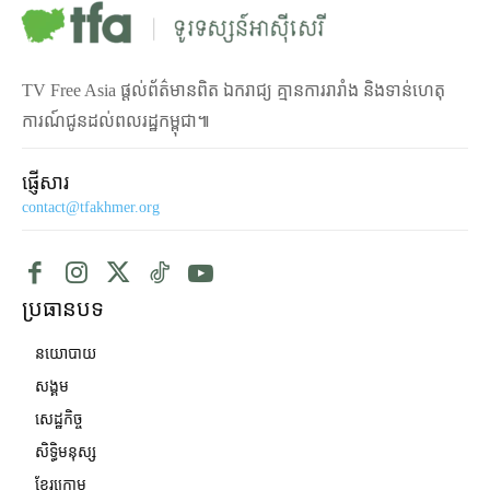
TV Free Asia ផ្ដល់ព័ត៌មានពិត ឯករាជ្យ គ្មានការរារាំង និងទាន់ហេតុ
ការណ៍ជូនដល់ពលរដ្ឋកម្ពុជា៕
ផ្ញើសារ
contact@tfakhmer.org
ប្រធានបទ
នយោបាយ
សង្គម
សេដ្ឋកិច្ច
សិទ្ធិមនុស្ស
ខ្មែរក្រោម