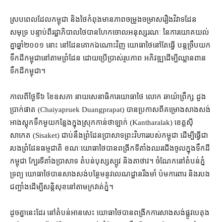
ស្រប​ពេល​ដែល​កម្ពុជា និង​ថៃ​កំពុង​មាន​ភាព​ចម្រូងចម្រាស​រឿង​វិវាទ​ដែន
សមុទ្រ បន្ទាប់ពី​រដ្ឋាភិបាល​ថៃ​បាន​ហែក​ចោល​អនុស្សរណៈ នៃ​ការយោគយល់​
គ្នា​ឆ្នាំ​២០០១ នោះ នៅ​ដែន​គោក​ឯណោះ​វិញ យោធា​ថៃ​នៅតែ​ធ្វើ បន្ត​ច្រឹប​យក​
ទឹកដី​កម្ពុជា​នៅ​តាម​ព្រំដែន ដោយ​ប្រើប្រាស់​រូបភាព អភិវឌ្ឍ​ដើម្បី​ឈ្លានពាន​
ទឹកដី​កម្ពុជា។
កាលពី​ថ្ងៃទី​៦ ខែ​ឧសភា នាយសេនាធិការ​យោធា​ថៃ លោក ឆាយ៉ាព្រឹក្ស ដួង
ប្រាក់ផាត (Chaiyapruek Duangprapat) បាន​ប្រកាស​ពី​គម្រោង​សាងសង់​
អាង​ស្តុក​ទឹក​មួយ​កន្លែង​ក្នុងស្រុក​កាន់ថាឡាក់ (Kantharalak) ខេត្ត​ស៊ី
សាកេត (Sisaket) ជាប់​នឹង​ព្រំដែន​ប្រាសាទព្រះវិហារ​របស់​កម្ពុជា ដើម្បី​ធ្វើជា​
របង​ព្រំដែន​ធម្មជាតិ ខណៈ​យោធា​ថៃ​បាន​ពង្រីក​ទីតាំង​ឈរជើង​ចូលក្នុង​ទឹកដី​
កម្ពុជា ក្បែរ​ទីតាំង​ប្រាសាទ តំបន់​បុស្ស​ស្បូវ និង​តាថាវ។ ចំណែក​នៅ​តំបន់​ភ្នំ​
ទ្រព្យ យោធា​ថៃ​បាន​សាងសង់​បន្ថែម​នូវ​លេណដ្ឋាន​រឹងមាំ ប៉ម​ការពារ និង​របង​
ជញ្ជាំង​ដើម្បី​សន្តិសុខ​នៅ​តាម​ក្រវាត់​ភ្នំ។
ដូចគ្នា​នេះដែរ នៅ​តំបន់​អានសេះ យោធា​ថៃ​បាន​ពង្រីក​ការសាងសង់​ផ្លូវ​បេតុង​