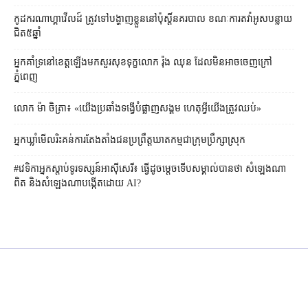
កូដករណាហ្គាវើលដ៍ ត្រូវទៅបង្ហាញខ្លួននៅប៉ុស្ដិ៍នគរបាល ខណៈការតវ៉ាអូសបន្លាយ
ជិត៥ឆ្នាំ
អ្នកគាំទ្រនៅខេត្តឡើងមកសួរសុខទុក្ខលោក រ៉ុង ឈុន ដែលមិនអាចចេញក្រៅ
ភ្នំពេញ
លោក ម៉ា ចិត្រា៖ «យើងប្រឆាំងទង្វើបំផ្លាញសង្គម ហេតុអ្វីយើងត្រូវឈប់»
អ្នកឃ្លាំមើល​រិះគន់​ការតែងតាំងជនប្រព្រឹត្តឃាតកម្មជាក្រុមប្រឹក្សាស្រុក
#វេទិកាអ្នកស្ដាប់ទូរទស្សន៍អាស៊ីសេរី​៖ ធ្វើដូចម្តេចទើបសម្គាល់បានថា សំឡេងណា
ពិត និងសំឡេងណាបង្កើតដោយ AI?