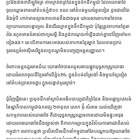
ប្រវែង​ជាង​៣​គីឡូម៉ែត្រ តាម​ក្រវាត់​ព្រំដែន​ក្នុង​ទឹកដី​កម្ពុជា ដែល​យោធា​ថៃ​
ចូល​ឈ្លានពាន​នៅ​តំបន់ភ្នំ​៥០០ ខណៈ​នៅ​តំបន់​មួយចំនួន​ទៀត ដូចជា​ជាំ​តែ
និង​មុំ​បី ហាក់​មាន​ស្ថានភាព​តានតឹង​ជាង​មុន ដោយសារ​ទាហាន​ថៃ​បាន​
ព្យាយាម​រាយ​បន្លា​លួស និង​ដើរ​ល្បាត​ក្នុង​ទឹកដី​កម្ពុជា ប៉ុន្តែ​ត្រូវ​ទាហាន​ខ្មែរ​រា
រាំង រហូត​មាន​ទំនាស់​ពាក្យសម្ដី និង​ភ្ជង់​កាណុង​កាំភ្លើង​ដាក់គ្នា​ទៅវិញទៅមក​
ទៀង​ផង​។ នេះ​បើ​តាម​ការ​អះអាង​របស់​ទាហាន​ខ្មែរ​ម្នាក់ ដែល​បាន​ប្រាប់​
ទូរទស្សន៍​អាស៊ីសេរី​ក្នុង​លក្ខខណ្ឌ​មិន​បញ្ចេញ​អត្តសញ្ញាណ។
ចំពោះ​ខេត្ត​ឧត្តរមានជ័យ យោធា​ថៃ​បាន​ឈូស​ឆាយ​ផ្លូវ​យុទ្ធសាស្ត្រ​យោធា
ដោយ​រំលោភ​ចូល​ដី​ខ្មែរ​នៅ​លើ​ភ្នំ​៤២៤ ក្នុង​តំបន់​ជាំ​ស្រងាំ និង​មួយ​ខ្សែ​ទៀត
នៅ​តំបន់​ប្រាសាទ​ខ្នារ ក្នុង​សង្កាត់​អូរស្មាច់។
ជុំវិញ​រឿង​នេះ ប្រមុខ​ដឹកនាំ​ស្ថាប័ន​អធិបតេយ្យ​ជាតិ​ព្រំដែន និង​អន្តោប្រវេសន៍
នៃ​រដ្ឋាភិបាល​កម្ពុជា​ឯករាជ្យ ២៣​តុលា លោក អ៊ុំ សំអាន យល់ឃើញ​ថា
សកម្មភាព​របស់​យោធា​ថៃ គឺជា​យុទ្ធសាស្ត្រ​ឈ្លានពាន​ដោយ​មិន​ផ្ទុះអាវុធ
ដោយសារ​យោធា​ថៃ​ដឹង​ច្បាស់​ថា ពី​ភាព​កម្សោយ​ក្នុង​វិស័យ​ការពារ​ជាតិ​របស់​
កម្ពុជា។ លោក​បន្ត​ថា ប្រសិនបើ​មេដឹកនាំ​កម្ពុជា​នៅតែ​បណ្ដោយ​ឱ្យ​យោធា​ថៃ​