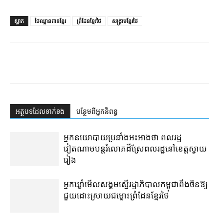
ស្លាក
ថៃឈ្លានពានខ្មែរ
ព្រំដែនខ្មែរថៃ
សង្គ្រាមខ្មែរថៃ
អត្ថបទ​ដែល​ទាក់ទង
បន្ថែម​ពី​អ្នកនិពន្ធ
អ្នកនយោបាយ​ប្រឆាំង​អះអាង​ថា ពលរដ្ឋ​
វៀតណាម​បន្ត​រំលោភ​ដីស្រែ​ពលរដ្ឋ​នៅ​ខេត្តស្វាយ
រៀង​
អ្នកឃ្លាំមើល​សង្គម​ស្នើ​រដ្ឋាភិបាល​កម្ពុជា​ពឹង​ចិន​​​ឱ្យ​
ជួយ​ដោះស្រាយ​ជម្លោះព្រំដែន​ខ្មែរ​ថៃ