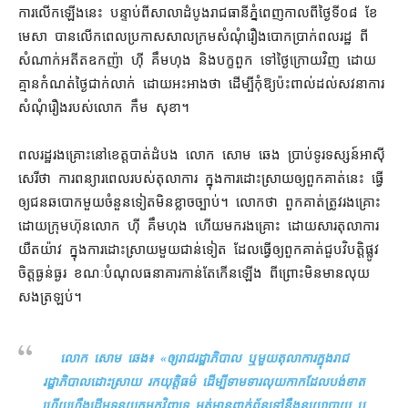
ការ​លើកឡើង​នេះ បន្ទាប់ពី​សាលាដំបូង​រាជធានី​ភ្នំពេញ​កាលពី​ថ្ងៃទី​០៨ ខែ​
មេសា បាន​លើក​ពេល​ប្រកាស​សាលក្រម​សំណុំរឿង​បោក​ប្រាក់​ពលរដ្ឋ ពី​
សំណាក់​អតីត​ឧកញ៉ា ហ៊ី គឹមហុង និង​បក្ខពួក ទៅ​ថ្ងៃក្រោយ​វិញ ដោយ​
គ្មាន​កំណត់​ថ្ងៃ​ជាក់លាក់ ដោយ​អះអាង​ថា ដើម្បី​កុំឱ្យ​ប៉ះពាល់​ដល់​សវនាការ​
សំណុំរឿង​របស់​លោក កឹម សុខា។
ពលរដ្ឋ​រងគ្រោះ​នៅ​ខេត្តបាត់ដំបង លោក សោម ឆេង ប្រាប់​ទូរទស្សន៍​អាស៊ី
សេរី​ថា ការ​ពន្យារពេល​របស់​តុលាការ ក្នុង​ការ​ដោះស្រាយ​ឲ្យ​ពួកគាត់​នេះ ធ្វើ​
ឲ្យ​ជន​ឆបោក​មួយ​ចំនួន​ទៀត​មិន​ខ្លាច​ច្បាប់​។ លោក​ថា ពួកគាត់​ត្រូវ​រងគ្រោះ​
ដោយ​ក្រុមហ៊ុន​លោក ហ៊ី គឹមហុង ហើយ​មក​រងគ្រោះ ដោយសារ​តុលាការ​
យឺតយ៉ាវ ក្នុង​ការ​ដោះស្រាយ​មួយ​ជាន់​ទៀត ដែល​ធ្វើ​ឲ្យ​ពួកគាត់​ជួប​វិបត្តិ​ផ្លូវ
ចិត្ត​ធ្ងន់ធ្ងរ ខណៈ​បំណុល​ធនាគារ​កាន់តែ​កើនឡើង ពីព្រោះ​មិន​មាន​លុយ​
សង​ត្រឡប់។
លោក សោម ឆេង៖ «
ឲ្យ​រាជរដ្ឋាភិបាល ឬមួយ​តុលាការ​ក្នុង​រាជ
រដ្ឋាភិបាល​ដោះស្រាយ រក​យុត្តិធម៌ ដើម្បី​ទាមទារ​លុយ​កាក​ដែល​បង់ខាត
ហើយ​ហ្នឹង​ដើមទុន​យក​មក​វិញ​ទេ អត់​មាន​ពាក់ព័ន្ធ​ទៅ​នឹង​នយោបាយ ឬ​