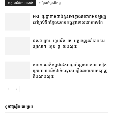
អត្ថបទ​ដែល​ទាក់ទង
បន្ថែម​ពី​អ្នកនិពន្ធ
FBI ប្ដេជ្ញា​តាម​ចាប់ខ្លួន​មេខ្លោង​ឆបោក​អនឡាញ​
នៅ​គ្រប់​ទីកន្លែង​យក​មក​ផ្ដន្ទាទោស​នៅ​អាមេរិក
ជនរងគ្រោះ ហួយវ័ន ផេ បន្ត​ចេញ​តវ៉ា​ទាមទារ​
ឱ្យ​លោក ហ៊ុន តូ សង​លុយ
ធនាគារជាតិ​កម្ពុជា​ដក​អាជ្ញាប័ណ្ណ​ធនាគារ​៣​​ទៀត​
ក្រោយ​អាមេរិក​ដាក់​ទណ្ឌកម្ម​​រឿង​ឆបោក​អនឡាញ
និង​លាងលុយ
ទុក​ឱ្យ​ឆ្លើយ​តប​មួយ