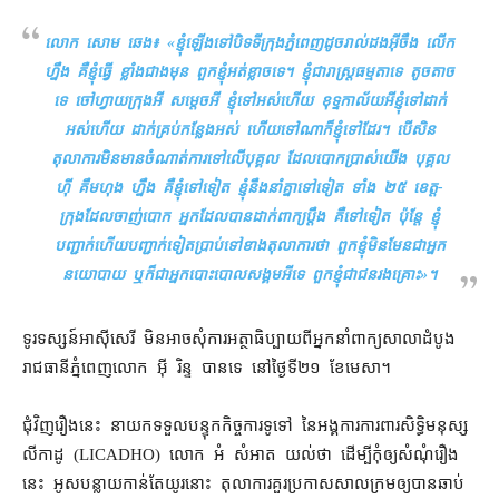
លោក សោម ឆេង៖ «
ខ្ញុំ​ឡើង​ទៅ​បិទ​ទីក្រុង​ភ្នំពេញ​ដូច​រាល់ដង​អ៊ីចឹង លើក​
ហ្នឹង គឺ​ខ្ញុំ​ធ្វើ ខ្លាំង​ជាង​មុន ពួក​ខ្ញុំ​អត់​ខ្លាច​ទេ​។ ខ្ញុំ​ជា​រាស្ត្រ​ធម្មតា​ទេ តូចតាច​
ទេ ចៅហ្វាយក្រុង​អី សម្ដេច​អី ខ្ញុំ​ទៅ​អស់ហើយ ខុទ្ទកាល័យ​អី​ខ្ញុំ​ទៅ​ដាក់​
អស់ហើយ ដាក់​គ្រប់កន្លែង​អស់ ហើយ​ទៅណា​ក៏​ខ្ញុំ​ទៅ​ដែរ​។ បើសិន​
តុលាការ​មិន​មាន​ចំណាត់ការ​ទៅលើ​បុគ្គល ដែល​បោកប្រាស់​យើង បុគ្គល
ហ៊ី គឹមហុង ហ្នឹង គឺ​ខ្ញុំ​ទៅទៀត ខ្ញុំ​នឹង​នាំគ្នា​ទៅទៀត ទាំង ២៥ ខេត្ត​-​
ក្រុង​ដែល​ចាញ់បោក អ្នក​ដែល​បាន​ដាក់​ពាក្យ​ប្ដឹង គឺ​ទៅទៀត ប៉ុន្តែ ខ្ញុំ​
បញ្ជាក់​ហើយ​បញ្ជាក់​ទៀត​ប្រាប់​ទៅ​ខាង​តុលាការ​ថា ពួក​ខ្ញុំ​មិនមែន​ជា​អ្នក
នយោបាយ ឬក៏​ជា​អ្នក​បោះ​បោល​សង្គម​អី​ទេ ពួក​ខ្ញុំ​ជា​ជនរងគ្រោះ
»។
ទូរទស្សន៍​អាស៊ីសេរី មិនអាច​សុំ​ការ​អត្ថាធិប្បាយ​ពី​អ្នកនាំពាក្យ​សាលាដំបូង​
រាជធានី​ភ្នំពេញ​លោក អ៊ី រិន្ទ បាន​ទេ នៅ​ថ្ងៃទី​២១ ខែ​មេសា។
ជុំវិញ​រឿង​នេះ នាយក​ទទួលបន្ទុក​កិច្ចការ​ទូទៅ នៃ​អង្គការ​ការពារ​សិទ្ធិមនុស្ស​
លីកាដូ (LICADHO) លោក អំ សំអាត យល់ថា ដើម្បី​កុំ​ឲ្យ​សំណុំ​រឿង​
នេះ អូស​បន្លាយ​កាន់តែ​យូរ​នោះ តុលា​ការគួរ​ប្រកាស​សាលក្រម​ឲ្យ​បាន​ឆាប់