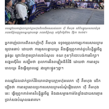
ពលរដ្ឋ​ដែល​ចាញ់បោក​ប្រាក់​ក្រុមហ៊ុន​ពិភព​ដី​មាស​របស់​លោក ហ៊ី គឹមហុង តវ៉ា​បិទផ្លូវ​មុខ​សាលាដំបូង​
រាជធានី​ភ្នំពេញ​ក្នុង​ខណ្ឌ​ជ្រោយចង្វា រាជធានី​ភ្នំពេញ នៅ​ព្រឹក​ថ្ងៃទី​២៤ វិច្ឆិកា ២០២៥។
អ្នកចាញ់​បោក​អតីត​ឧកញ៉ា​ហ៊ី គឹមហុង ទទូច​ឲ្យ​តុលាការ​ប្រកាស​សាលក្រម
ឲ្យ​បាន​ឆាប់ ដោយ​ថា ការ​អូសបន្លាយ​យូរ នឹង​ធ្វើ​ឲ្យ​ពួកគាត់​ជួប​វិបត្តិ​ផ្លូវចិត្ត​
ធ្ងន់ធ្ងរ ព្រោះតែ​គ្មាន​ប្រាក់​សងបំណុល ខណៈ​កូនៗ​ក៏​បោះបង់​ការសិក្សា​។
សង្គម​ស៊ីវិល សង្ឃឹមថា តុលាការ​នឹង​ពន្លឿន​នីតិវិធី ដោយ​ថា ការ​ពន្យារ​
ពេល​យូរ នឹង​ធ្វើ​ឲ្យ​ពលរដ្ឋ រងគ្រោះ​ផ្ទួនៗ​គ្នា។
ពលរដ្ឋ​ដែល​ដាក់​ប្រាក់​វិនិយោគ​ជាមួយ​ក្រុមហ៊ុន​លោក ហ៊ី គឹមហុង លើក
ឡើង​ថា ការ​ពន្យារ​ពេល​ប្រកាស​សាលក្រម​សំណុំរឿង​លោក ហ៊ី គឹមហុង
នេះ ធ្វើ​ឲ្យ​ពួកគាត់​មាន​វិបត្តិ​ផ្លូវចិត្ត និង​រង​សម្ពាធ​កាន់តែ​ខ្លាំង​ដោយសារ​គ្មាន​
ប្រាក់​សងបំណុល​ធនាគារ។