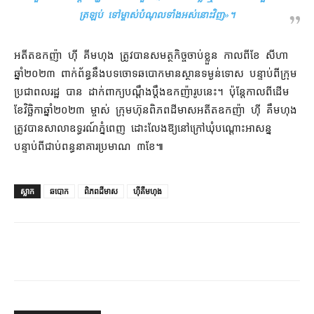
ត្រឡប់ ទៅ​ម្ចាស់បំណុល​ទាំងអស់​នោះ​វិញ
»។
អតីត​ឧកញ៉ា ហ៊ី គីមហុង ត្រូវ​បាន​សមត្ថកិច្ច​ចាប់ខ្លួន កាលពី​ខែ សីហា
ឆ្នាំ​២០២៣ ពាក់ព័ន្ធ​នឹង​បទ​ចោទ​ឆបោក​មាន​ស្ថាន​ទម្ងន់ទោស បន្ទាប់ពី​ក្រុម​
ប្រជាពលរដ្ឋ បាន ដាក់ពាក្យ​បណ្ដឹង​ប្ដឹង​ឧកញ៉ា​រូប​នេះ​។ ប៉ុន្តែ​កាលពីដើម​
ខែវិច្ឆិកា​ឆ្នាំ​២០២៣ ម្ចាស់ ក្រុមហ៊ុន​ពិភព​ដី​មាស​អតីត​ឧកញ៉ា ហ៊ី គឹមហុង
ត្រូវ​បាន​សាលាឧទ្ធរណ៍​ភ្នំពេញ ដោះលែង​ឱ្យ​នៅ​ក្រៅ​ឃុំ​បណ្ដោះអាសន្ន
បន្ទាប់ពី​ជាប់​ពន្ធនាគារ​ប្រមាណ ៣​ខែ៕
ស្លាក
ឆបោក
ពិភពដីមាស
ហ៊ីគឹមហុង