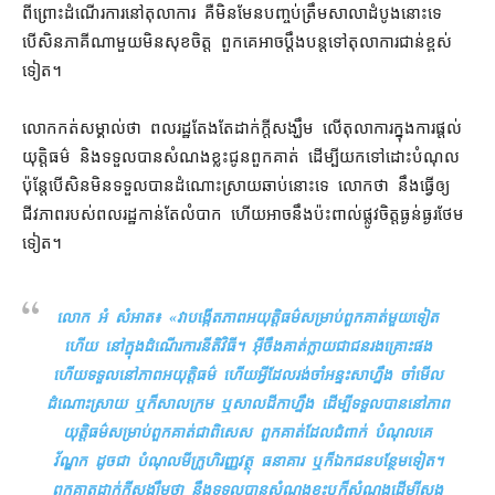
ពីព្រោះ​ដំណើរការ​នៅ​តុលាការ គឺ​មិនមែន​បញ្ចប់​ត្រឹម​សាលាដំបូង​នោះ​ទេ
បើសិន​ភាគី​ណាមួយ​មិន​សុខចិត្ត ពួកគេ​អាច​ប្ដឹង​បន្ត​ទៅ​តុលាការ​ជាន់ខ្ពស់​
ទៀត។
លោក​កត់សម្គាល់​ថា ពលរដ្ឋ​តែងតែ​ដាក់​ក្ដី​សង្ឃឹម លើ​តុលាការ​ក្នុង​ការ​ផ្ដល់​
យុត្តិធម៌ និង​ទទួល​បាន​សំណង​ខ្លះ​ជូន​ពួកគាត់ ដើម្បី​យក​ទៅ​ដោះបំណុល
ប៉ុន្តែ​បើសិន​មិន​ទទួល​បាន​ដំណោះស្រាយ​ឆាប់​នោះ​ទេ លោក​ថា នឹង​ធ្វើ​ឲ្យ​
ជីវភាព​របស់​ពលរដ្ឋ​កាន់តែ​លំបាក ហើយ​អាច​នឹង​ប៉ះពាល់​ផ្លូវចិត្ត​ធ្ងន់ធ្ងរ​ថែម
ទៀត។
លោក អំ សំអាត៖ «
វា​បង្កើត​ភាព​អយុត្តិធម៌​សម្រាប់​ពួកគាត់​មួយទៀត​
ហើយ នៅក្នុង​ដំណើរការ​នីតិវិធី​។ អ៊ីចឹង​គាត់​ក្លាយជា​ជនរងគ្រោះ​ផង
ហើយ​ទទួល​នៅ​ភាព​អយុត្តិធម៌ ហើយ​អ្វី​ដែល​រង់ចាំ​អន្ទះសា​ហ្នឹង ចាំ​មើល​
ដំណោះស្រាយ ឬក៏​សាលក្រម ឬ​សាលដីកា​ហ្នឹង ដើម្បី​ទទួល​បាន​នៅ​ភាព​
យុត្តិធម៌​សម្រាប់​ពួកគាត់​ជាពិសេស ពួកគាត់​ដែល​ជំពាក់ បំណុល​គេ
វ័ណ្ឌក ដូចជា បំណុល​មីក្រូហិរញ្ញវត្ថុ ធនាគារ ឬក៏​ឯកជន​បន្ថែម​ទៀត​។
ពួក​គាត​ដាក់​ក្ដី​សង្ឃឹមថា នឹង​ទទួល​បាន​សំណង​ខ្លះ​ឬក៏​សំណង​ដើម្បី​សង​