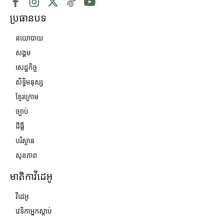
ប្រធានបទ
នយោបាយ
សង្គម
សេដ្ឋកិច្ច
សិទ្ធិមនុស្ស
ខ្មែរក្រោម
ច្បាប់
ដីធ្លី
បរិស្ថាន
សុខភាព
មាតិកាវីដេអូ
វីដេអូ
វេទិកាអ្នកស្ដាប់