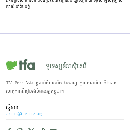
ជនភៀសសឹក​ដែល​បាត់បង់​ផ្ទះ​និង​ដី​នៅ​ព្រំដែន​ស្នើសុំ​រដ្ឋាភិបាល​ផ្តល់​កម្មសិទ្ធិ​ច្បាស់
លាស់​នៅ​តំបន់​ថ្មី
TV Free Asia ផ្ដល់ព័ត៌មានពិត ឯករាជ្យ គ្មានការរារាំង និងទាន់
ហេតុការណ៍ជូនដល់ពលរដ្ឋកម្ពុជា៕
ផ្ញើសារ
contact@tfakhmer.org