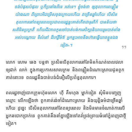
ចង់​បំផុសបំផុល ឬក៏​ប្រឆាំង​អី​ទេ អត់​ទេ​។ ខ្ញុំ​ចង់​ថា ឲ្យ​តុលាការ​ពន្លឿន​
យ៉ាងណា ពីព្រោះ​អី​ជម្រើស​ចុងក្រោយ​ហើយ វា​ច្រើន​ឆ្នាំ​ហើយ បើសិន​
តុលាការ​នៅ​ពន្យារពេល​ប្រជាពលរដ្ឋ​ខ្លះ​គាត់​កើតជា​ទុ​រ​ភិ​ក៌ បាន​ន័យ​ថា
សតិ​មិន​ប្រក្រតី ហើយ​ជីវភាព​កូនចៅ​បាត់បង់​ការសិក្សា​និយាយ​រួម​បាត់​ទាំង
អស់​បណ្ដោយ ទីលំនៅ ដី​កេរ្តិ៍​ម៉ែឪ អ្នកខ្លះ​អាច​នឹង​ហ៊ាន​ធ្វើឃាត​ខ្លួនឯង​
ទៀត
»។
លោក សោម ឆេង បន្ត​ថា ប្រសិនបើ​តុលាការ​នៅតែ​មិន​កំណត់ពេល​វេលា​
ឲ្យ​ជាក់ លាក់ ក្នុង​ការ​ប្រកាស​សាលក្រម និង​ពន្លឿន​ដំណោះស្រាយ​ជូន​ពួក
គាត់​នោះ​ទេ ពលរដ្ឋ​នឹង​បាត់បង់​ជំនឿ​លើ​ប្រព័ន្ធ​តុលាការ។
ពលរដ្ឋ​ចាញ់បោក​ក្រុមហ៊ុន​លោក ហ៊ី គឹមហុង ម្នាក់ទៀត សុំ​មិន​បញ្ចេញ​
ឈ្មោះ លើកឡើង​ថា ពួកគាត់​រង់ចាំ​ដំណោះស្រាយ និង​យុត្តិធម៌​ជាច្រើន​ឆ្នាំ​
ហើយ ដូច្នេះ បើសិន​តុលាការ​នៅតែ​ពន្យារពេល និង​មិន​មាន​ចំណាត់ការ​លើ​
អ្នក​ឆបោក​ប្រាក់​ទេ ពួកគាត់​នឹង​នាំគ្នា​ឡើង​ទៅ​តវ៉ា​ទ្រង់ទ្រាយ​ធំ​នៅ​ភ្នំពេញ​ជាថ្មី​
ទៀត។