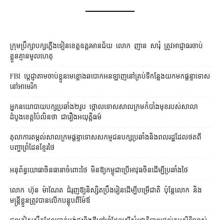
ក្រុមប្រឹក្សា​បក្ស​ភ្លើងទៀន​ខេត្ត​ឧត្ដរមានជ័យ លោក ញាន សារុំ ត្រូវ​អាជ្ញាធរ​ចាប់
ខ្លួន​គ្មាន​មូលហេតុ
FBI ប្ដេជ្ញា​តាម​ចាប់ខ្លួន​មេខ្លោង​ឆបោក​អនឡាញ​នៅ​គ្រប់​ទីកន្លែង​យក​មក​ផ្ដន្ទាទោស​
នៅ​អាមេរិក
អ្នកនយោបាយ​បក្ស​ប្រឆាំង​២​រូប ថ្កោលទោស​សាលក្រម​កំបាំងមុខ​របស់​សាលា
ដំបូង​ខេត្ត​ប៉ៃលិន​ថា ជា​រឿង​អយុត្តិធម៌
តុលាការ​តម្កល់​សាលក្រម​ផ្ដន្ទាទោស​សកម្មជន​បក្ស​ប្រឆាំង​និង​ពលរដ្ឋ​ដែល​ថត​ពី​
បញ្ហា​ព្រំដែន​ខ្មែរ​ថៃ
អនុព័ន្ធយោធា​ចិន​ធានា​ចំពោះ​ថៃ មិន​ឱ្យ​កម្ពុជា​ប្រើ​អាវុធ​ចិន​ដើម្បី​ប្រឆាំង​ថៃ ​
លោក ហ៊ុន ម៉ាណែត ជំរុញ​ឱ្យ​និស្សិត​ប្រឹងរៀន​ដើម្បី​បម្រើ​ជាតិ ប៉ុន្តែ​លោក និង​
មន្ត្រី​​ខ្លួន​ត្រូវ​បាន​លើក​បន្តុប​ពី​ម៉ែឪ