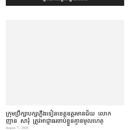
ក្រុមប្រឹក្សា​បក្ស​ភ្លើងទៀន​ខេត្ត​ឧត្ដរមានជ័យ លោក
ញាន សារុំ ត្រូវ​អាជ្ញាធរ​ចាប់ខ្លួន​គ្មាន​មូលហេតុ
August 7, 2026