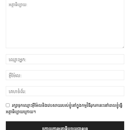
រក្សាទុកឈ្មោះអ៊ីម៉ែលនិងវេបសាយរបស់ខ្ញុំនៅក្នុងកម្មវិធីរុករកនេះនៅពេលខ្ញុំធ្វើ
អត្ថាធិប្បាយក្រោយ។