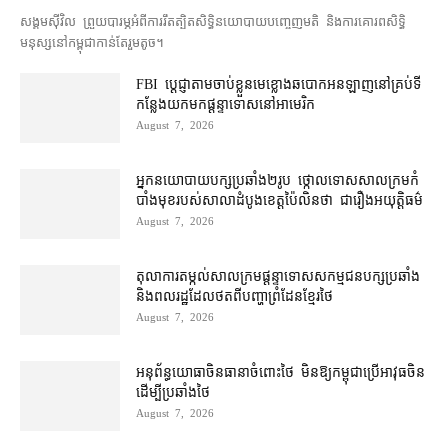
សង្គម​ស៊ីវិល ព្រួយបារម្ភ​អំពី​ការ​រឹតត្បិត​សិទ្ធិ​នយោបាយ​បញ្ចេញមតិ និង​ការគោរព​សិទ្ធិ
មនុស្ស​នៅ​កម្ពុជា​កាន់តែ​រួម​តូច។
FBI ប្ដេជ្ញា​តាម​ចាប់ខ្លួន​មេខ្លោង​ឆបោក​អនឡាញ​នៅ​គ្រប់​ទី
កន្លែង​យក​មក​ផ្ដន្ទាទោស​នៅ​អាមេរិក
August 7, 2026
អ្នកនយោបាយ​បក្ស​ប្រឆាំង​២​រូប ថ្កោលទោស​សាលក្រម​កំ
បាំងមុខ​របស់​សាលាដំបូង​ខេត្ត​ប៉ៃលិន​ថា ជា​រឿង​អយុត្តិធម៌
August 7, 2026
តុលាការ​តម្កល់​សាលក្រម​ផ្ដន្ទាទោស​សកម្មជន​បក្ស​ប្រឆាំង​
និង​ពលរដ្ឋ​ដែល​ថត​ពី​បញ្ហា​ព្រំដែន​ខ្មែរ​ថៃ
August 7, 2026
អនុព័ន្ធយោធា​ចិន​ធានា​ចំពោះ​ថៃ មិន​ឱ្យ​កម្ពុជា​ប្រើ​អាវុធ​ចិន​
ដើម្បី​ប្រឆាំង​ថៃ ​
August 7, 2026