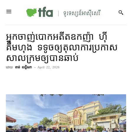
អ្នកចាញ់​បោក​អតីត​ឧកញ៉ា ហ៊ី
គឹមហុង ទទូច​ឲ្យ​តុលាការ​ប្រកាស​
សាលក្រម​ឲ្យ​បាន​ឆាប់
ដោយ
ខាន់ លក្ខិណា
-
April 22, 2026