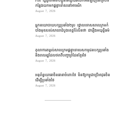
កន្លែង​យក​មក​ផ្ដន្ទាទោស​នៅ​អាមេរិក
August 7, 2026
អ្នកនយោបាយ​បក្ស​ប្រឆាំង​២​រូប ថ្កោលទោស​សាលក្រម​កំ
បាំងមុខ​របស់​សាលាដំបូង​ខេត្ត​ប៉ៃលិន​ថា ជា​រឿង​អយុត្តិធម៌
August 7, 2026
តុលាការ​តម្កល់​សាលក្រម​ផ្ដន្ទាទោស​សកម្មជន​បក្ស​ប្រឆាំង​
និង​ពលរដ្ឋ​ដែល​ថត​ពី​បញ្ហា​ព្រំដែន​ខ្មែរ​ថៃ
August 7, 2026
អនុព័ន្ធយោធា​ចិន​ធានា​ចំពោះ​ថៃ មិន​ឱ្យ​កម្ពុជា​ប្រើ​អាវុធ​ចិន​
ដើម្បី​ប្រឆាំង​ថៃ ​
August 7, 2026