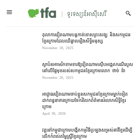
តុលាការ​វៀតណាម​បន្ត​កាត់ទោស​ព្រះសង្ឃ និង​សកម្មជន​
ខ្មែរក្រោម​ដែល​ឈឺ​ឆ្អាល​រឿង​សិទ្ធិមនុស្ស
November 18, 2025
ស្ថាប័ន​អាមេរិក​ទាមទារ​ឱ្យ​​វៀតណាម​ស៊ើបអង្កេត​ករណី​របួស​
នៅ​លើ​ផ្ទៃមុខ​របស់​សកម្មជន​ខ្មែរក្រោម​លោក ថាច់ ង៉ា
November 26, 2025
អាជ្ញាធរ​វៀតណាម​ចាប់ខ្លួន​សកម្មជន​ខ្មែរក្រោម​ម្នាក់ទៀត​
ដាក់​ពន្ធនាគារ​ក្រោយ​ចែករំលែក​ព័ត៌មាន​រំលោភសិទ្ធិ​ខ្មែរ
ក្រោម
April 30, 2026
វត្ត​នៅ​កម្ពុជា​ក្រោម​បង្កើត​កម្មវិធី​ប្រឡង​សម្រស់​នារី​ខ្មែរ​ដើម្បី​
លើក​កំពស់​តម្លៃ​ស្ត្រី​ខ្មែរក្រោម