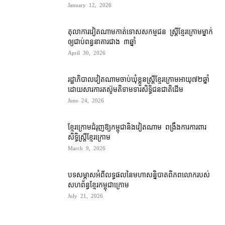
January 12, 2026
តុលាការ​វៀតណាម​កាត់​ទោស​សកម្មជន ស្ត្រី​ខ្មែរក្រោម​ម្នាក់​
ឲ្យ​ជាប់ពន្ធនាគារ​ជាង ៣​ឆ្នាំ​
April 30, 2026
រដ្ឋាភិបាល​វៀតណាម​ចាប់​ឃុំខ្លួន​ស្ត្រី​ខ្មែរក្រោម​អាយុ​៧២​ឆ្នាំ​
ដោយសារ​ការ​តស៊ូ​មតិ​ទាមទារ​សិទ្ធិ​ជនជាតិ​ដើម
June 24, 2026
ខ្មែរក្រោមជំរុញឱ្យកម្ពុជានិងវៀតណាម ពង្រឹងការការពារ
សិទ្ធិស្ត្រីខ្មែរក្រោម
March 9, 2026
បទសម្ភាសអំពីលទ្ធផលនៃមហាសន្និបាតពិភពលោករបស់
សហព័ន្ធខ្មែរកម្ពុជាក្រោម
July 21, 2026