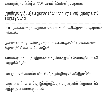
សាច់ញាតិអ្នកជាប់ឃុំរឿង CLV ឈរយំ និងដេកចាំមុនពន្ធនាគារ
ក្រុមប្រឹក្សា​បក្ស​ភ្លើងទៀន​ខេត្ត​ឧត្ដរមានជ័យ លោក ញាន សារុំ ត្រូវ​អាជ្ញាធរ​ចាប់
ខ្លួន​គ្មាន​មូលហេតុ
FBI ប្ដេជ្ញា​តាម​ចាប់ខ្លួន​មេខ្លោង​ឆបោក​អនឡាញ​នៅ​គ្រប់​ទីកន្លែង​យក​មក​ផ្ដន្ទាទោស​
នៅ​អាមេរិក
អ្នកនយោបាយ​បក្ស​ប្រឆាំង​២​រូប ថ្កោលទោស​សាលក្រម​កំបាំងមុខ​របស់​សាលា
ដំបូង​ខេត្ត​ប៉ៃលិន​ថា ជា​រឿង​អយុត្តិធម៌
តុលាការ​តម្កល់​សាលក្រម​ផ្ដន្ទាទោស​សកម្មជន​បក្ស​ប្រឆាំង​និង​ពលរដ្ឋ​ដែល​ថត​ពី​
បញ្ហា​ព្រំដែន​ខ្មែរ​ថៃ
អនុព័ន្ធយោធា​ចិន​ធានា​ចំពោះ​ថៃ មិន​ឱ្យ​កម្ពុជា​ប្រើ​អាវុធ​ចិន​ដើម្បី​ប្រឆាំង​ថៃ ​
លោក ហ៊ុន ម៉ាណែត ជំរុញ​ឱ្យ​និស្សិត​ប្រឹងរៀន​ដើម្បី​បម្រើ​ជាតិ ប៉ុន្តែ​លោក និង​
មន្ត្រី​​ខ្លួន​ត្រូវ​បាន​លើក​បន្តុប​ពី​ម៉ែឪ