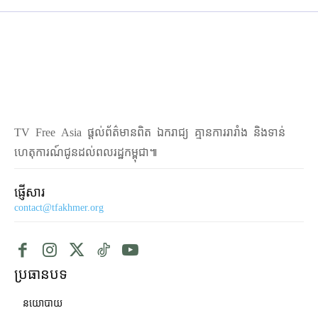
TV Free Asia ផ្ដល់ព័ត៌មានពិត ឯករាជ្យ គ្មានការរារាំង និងទាន់
ហេតុការណ៍ជូនដល់ពលរដ្ឋកម្ពុជា៕
ផ្ញើសារ
contact@tfakhmer.org
ប្រធានបទ
នយោបាយ