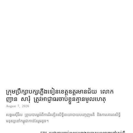
ក្រុមប្រឹក្សា​បក្ស​ភ្លើងទៀន​ខេត្ត​ឧត្ដរមានជ័យ លោក
ញាន សារុំ ត្រូវ​អាជ្ញាធរ​ចាប់ខ្លួន​គ្មាន​មូលហេតុ
August 7, 2026
សង្គម​ស៊ីវិល ព្រួយបារម្ភ​អំពី​ការ​រឹតត្បិត​សិទ្ធិ​នយោបាយ​បញ្ចេញមតិ និង​ការគោរព​សិទ្ធិ
មនុស្ស​នៅ​កម្ពុជា​កាន់តែ​រួម​តូច។
FBI ប្ដេជ្ញា​តាម​ចាប់ខ្លួន​មេខ្លោង​ឆបោក​អនឡាញ​នៅ​គ្រប់​ទី