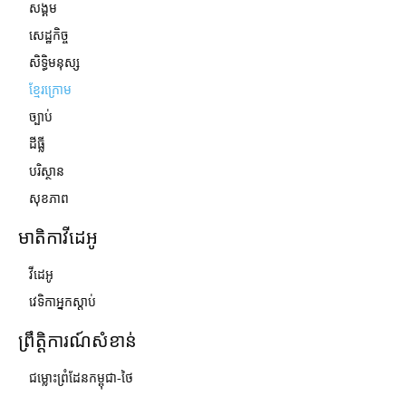
សង្គម
សេដ្ឋកិច្ច
សិទ្ធិមនុស្ស
ខ្មែរក្រោម
ច្បាប់
ដីធ្លី
បរិស្ថាន
សុខភាព
មាតិកាវីដេអូ
វីដេអូ
វេទិកាអ្នកស្ដាប់
ព្រឹត្តិការណ៍សំខាន់
ជម្លោះព្រំដែនកម្ពុជា-ថៃ