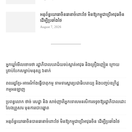
អនុព័ន្ធយោធា​ចិន​ធានា​ចំពោះ​ថៃ មិន​ឱ្យ​កម្ពុជា​ប្រើ​អាវុធ​ចិន​
ដើម្បី​ប្រឆាំង​ថៃ ​
August 7, 2026
អ្នកឃ្លាំមើលចោទថា រដ្ឋាភិបាលបរាជ័យទប់ស្កាត់អាវុធ និងគ្រឿងញៀន ក្រោយ
គ្រាប់បែកសម្លាប់មនុស្ស ៦នាក់
ពលរដ្ឋខ្មែរ-អាមេរិកាំងធ្វើបាតុកម្ម ទាមទារស្ដារប្រជាធិបតេយ្យ និងបញ្ចប់ឧក្រិដ្ឋ
កម្មអនឡាញ
ប្រពន្ធ​លោក ថាច់ សេដ្ឋា និង សាច់ញាតិ​អ្នកទោស​មនសិការ​ទទូច​ឱ្យ​រដ្ឋាភិបាល​ដោះ
លែង​គ្រួសារ មុន​ការបោះឆ្នោត
អនុព័ន្ធយោធាចិនបានធានាចំពោះថៃ មិនឱ្យកម្ពុជាប្រើអាវុធចិន ដើម្បីប្រឆាំងថៃ