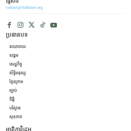
ផ្ញើសារ
contact@tfakhmer.org
ប្រធានបទ
នយោបាយ
សង្គម
សេដ្ឋកិច្ច
សិទ្ធិមនុស្ស
ខ្មែរក្រោម
ច្បាប់
ដីធ្លី
បរិស្ថាន
សុខភាព
មាតិកាវីដេអូ