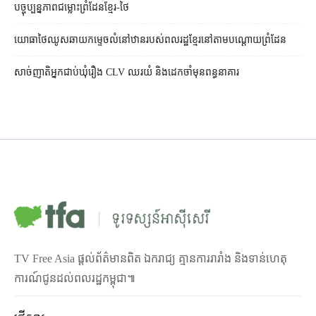
បច្ចុប្បន្នភាពជម្លោះព្រំដែនខ្មែរ-ថៃ
យោធាថៃឈូសឆាយកម្ទេចលំនៅឋានរបស់ពលរដ្ឋខ្មែរនៅតាមបណ្ដោយព្រំដែន
សាច់ញាតិអ្នកជាប់ឃុំរឿង CLV ឈរយំ និងដេកចាំមុនពន្ធនាគារ
TV Free Asia ផ្ដល់ព័ត៌មានពិត ឯករាជ្យ គ្មានការរារាំង និងទាន់ហេតុ
ការណ៍ជូនដល់ពលរដ្ឋកម្ពុជា៕