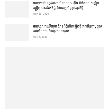
ពលរដ្ឋ​នៅ​ខេត្ត​កំពត​ស្នើ​ឲ្យ​លោក ហ៊ុន ម៉ាណែត ពន្លឿន​
មន្ត្រី​ចុះ​វាស់​វែង​ដី​ធ្លី និង​ចេញ​ប័ណ្ណ​កម្មសិទ្ធិ
May 19, 2026
អាដហុក​រក​ឃើញ​ថា វិវាទ​ដីធ្លី​កើតឡើង​ថ្មី​ពាក់ព័ន្ធ​ជា​បុគ្គល​
មាន​អំណាច និង​អ្នក​មាន​លុយ
May 8, 2026