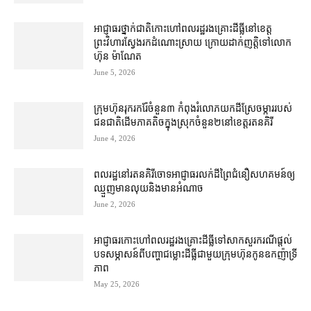
អាជ្ញាធរ​ថ្នាក់​ជាតិ​កោះហៅ​ពលរដ្ឋ​រងគ្រោះ​ដីធ្លី​នៅ​ខេត្ត
ព្រះវិហារ​ស្វែងរក​ដំណោះស្រាយ ក្រោយ​ដាក់​ញត្តិ​​ទៅ​លោក
ហ៊ុន ម៉ាណែត
June 5, 2026
ក្រុមហ៊ុន​រុករក​រ៉ែ​ចំនួន​៣ កំពុង​រំលោភ​យក​ដីស្រែ​ចម្ការ​របស់​
ជនជាតិ​ដើម​ភាគតិច​ក្នុង​ស្រុក​ចំនួន​២​នៅ​ខេត្ត​រតនគិរី
June 4, 2026
ពលរដ្ឋ​នៅ​រតនគិរី​ចោទ​អាជ្ញាធរ​លក់​ដី​ព្រៃ​ជំនឿ​សហគមន៍​ឲ្យ​​
ឈ្មួញ​មាន​លុយ​និង​មាន​អំណាច
June 2, 2026
អាជ្ញាធរ​កោះហៅ​ពលរដ្ឋ​រងគ្រោះ​ដីធ្លី​ទៅ​សាកសួរ​ករណី​ផ្តល់​
បទសម្ភាសន៍​ពី​បញ្ហា​ជម្លោះដីធ្លី​ជាមួយ​ក្រុមហ៊ុន​កូន​ឧកញ៉ា​ទ្រី
ភាព
May 25, 2026